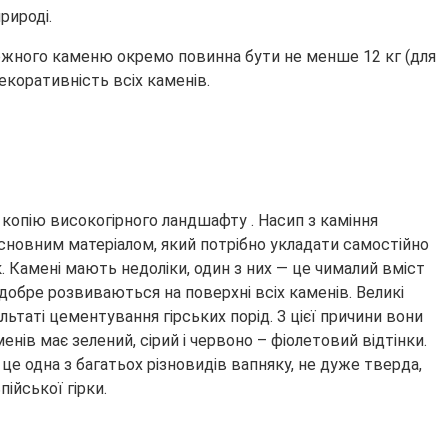
рироді.
 кожного каменю окремо повинна бути не менше 12 кг (для
екоративність всіх каменів.
у копію високогірного ландшафту . Насип з каміння
 є основним матеріалом, який потрібно укладати самостійно
к. Камені мають недоліки, один з них — це чималий вміст
 добре розвиваються на поверхні всіх каменів. Великі
ьтаті цементування гірських порід. З цієї причини вони
нів має зелений, сірий і червоно – фіолетовий відтінки.
це одна з багатьох різновидів вапняку, не дуже тверда,
пійської гірки.