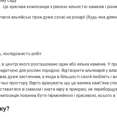
му саду.
. Це красива композиція з рівною кількістю каменів і різни
часні альпійські гірки дуже схожі на рокарії (будь-яка діл
у, в центрі якого розташовано один або кілька каменів. У 
ридатною для рослин породою. Відтворити альпінарій у вла
уває дуже хаотичним, а люди в більшості своїй люблять і в
ньо простору. Варто врахувати, що це велика кам\’яна спор
тавитися зі смаком і знати міру в прикрасі, не переборщув
позиція повинна бути гармонійною і красивою, всього в м
ку?