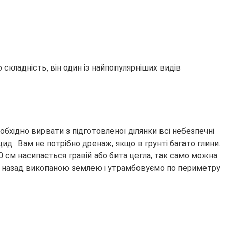
складність, він один із найпопулярніших видів
бхідно вирвати з підготовленої ділянки всі небезпечні
цид . Вам не потрібно дренаж, якщо в грунті багато глини.
 см насипається гравій або бита цегла, так само можна
се назад викопаною землею і утрамбовуємо по периметру