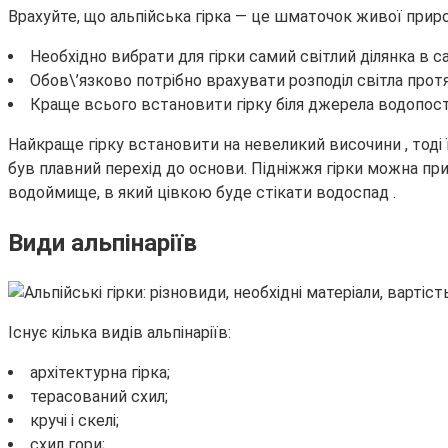
Врахуйте, що альпійська гірка — це шматочок живої приро
Необхідно вибрати для гірки самий світлий ділянка в са
Обов\’язково потрібно врахувати розподіл світла протя
Краще всього встановити гірку біля джерела водопост
Найкраще гірку встановити на невеликий височини , тоді 
був плавний перехід до основи. Підніжжя гірки можна п
водоймище, в який цівкою буде стікати водоспад .
Види альпінаріїв
Існує кілька видів альпінаріїв:
архітектурна гірка;
терасований схил;
кручі і скелі;
схил гори;