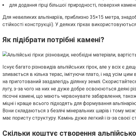
для додання гірці більшої природності, поверхня камен
Для невеликих альпінаріїв, приблизно 35×15 метра, знад
стійкості конструкції). У деяких гірках використовуються
Як підібрати потрібні камені?
Існує багато різновидів альпійських гірок, але у всіх є
зливається в кілька терас, імітуючи плато, і над усім цим 
на приготований заздалегідь ділянку землі. Скористайтес
лугу, з-за чого на них не дуже добре освоюються деякі рі
пісочні камені, що мають червонувате забарвлення, також
міцні і краще всього підходять для формування альпінарі
Вони складаються з безлічі мінеральних шарів і тому можу
має пористу структуру. Камінь дуже легкий і із-за своєї с
Скільки коштує створення альпійської