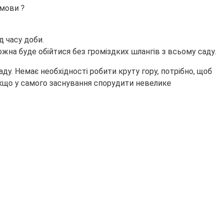
умови ?
д часу доби.
жна буде обійтися без громіздких шлангів з всьому саду.
у. Немає необхідності робити круту гору, потрібно, щоб
якщо у самого заснування спорудити невелике