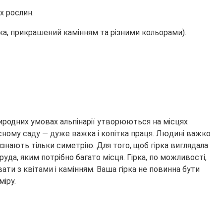
х рослин.
янка, прикрашений камінням та різними кольорами).
природних умовах альпінарії утворюються на місцях
сному саду — дуже важка і копітка праця. Людині важко
изнають тільки симетрію. Для того, щоб гірка виглядала
уда, яким потрібно багато місця. Гірка, по можливості,
ати з квітами і камінням. Ваша гірка не повинна бути
іру.