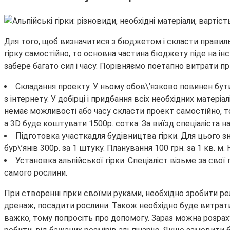
Для того, щоб визначитися з бюджетом і скласти правиль
гірку самостійно, то основна частина бюджету піде на інст
забере багато сил і часу. Порівняємо поетапно витрати пр
Складання проекту. У ньому обов\’язково повинен бут
з інтернету. У добірці і придбання всіх необхідних матер
немає можливості або часу скласти проект самостійно, то 
а 3D буде коштувати 1500р. сотка. За виїзд спеціаліста на 
Підготовка участкадля будівництва гірки. Для цього зн
бур\’янів 300р. за 1 штуку. Планування 100 грн. за 1 кв. 
Установка альпійської гірки. Спеціаліст візьме за свої
самого рослини.
При створенні гірки своїми руками, необхідно зробити рел
дренаж, посадити рослини. Також необхідно буде витратит
важко, тому попросіть про допомогу. Зараз можна розрахув