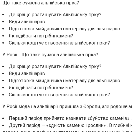
Що таке сучасна альпійська гірка?
Де краще розташувати Альпійську гірку?
Види альпінаріїв
Підготовка майданчика і матеріалу для альпінарію
Як підібрати потрібні камені?
Скільки коштує створення альпійської гірки?
У Росії …
Що таке сучасна альпійська гірка?
Де краще розташувати Альпійську гірку?
Види альпінаріїв
Підготовка майданчика і матеріалу для альпінарію
Як підібрати потрібні камені?
Скільки коштує створення альпійської гірки?
У Росії мода на альпінарії прийшла з Європи, але родонача
Перший період прийнято називати «буйство каменів» . 
Другий період — «єдність каменю і рослин» . В глибин