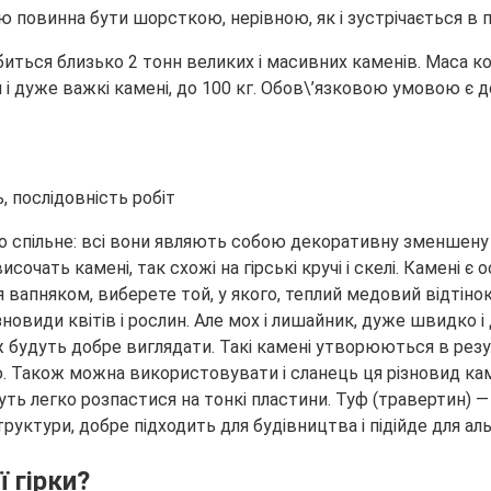
ю повинна бути шорсткою, нерівною, як і зустрічається в п
обиться близько 2 тонн великих і масивних каменів. Маса
 і дуже важкі камені, до 100 кг. Обов\’язковою умовою є д
 дещо спільне: всі вони являють собою декоративну зменшен
височать камені, так схожі на гірські кручі і скелі. Камені
я вапняком, виберете той, у якого, теплий медовий відтіно
зновиди квітів і рослин. Але мох і лишайник, дуже швидко і
 будуть добре виглядати. Такі камені утворюються в резул
ю. Також можна використовувати і сланець ця різновид каме
ть легко розпастися на тонкі пластини. Туф (травертин) — 
труктури, добре підходить для будівництва і підійде для аль
 гірки?