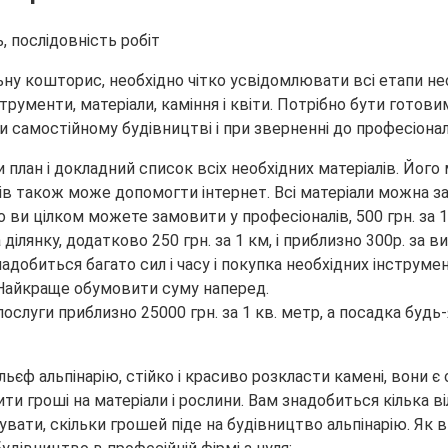
ну кошторис, необхідно чітко усвідомлювати всі етапи нео
рументи, матеріали, каміння і квіти. Потрібно бути готовим
и самостійному будівництві і при зверненні до професіонал
и план і докладний список всіх необхідних матеріалів. Йо
іалів також може допомогти інтернет. Всі матеріали можна з
ви цілком можете замовити у професіоналів, 500 грн. за 1 к
ділянку, додатково 250 грн. за 1 км, і приблизно 300р. за в
адобиться багато сил і часу і покупка необхідних інструме
м. Найкраще обумовити суму наперед.
 послуги приблизно 25000 грн. за 1 кв. метр, а посадка буд
ьєф альпінарію, стійко і красиво розкласти камені, вони є
и гроші на матеріали і рослини. Вам знадобиться кілька ві
ати, скільки грошей піде на будівництво альпінарію. Як ви