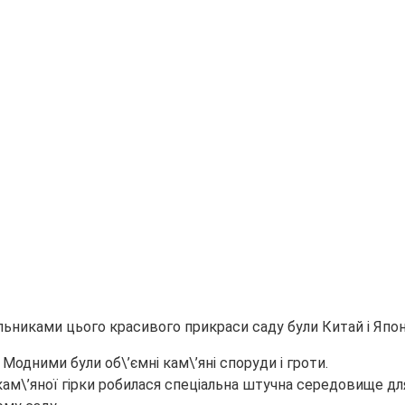
льниками цього красивого прикраси саду були Китай і Японія.
Модними були об\’ємні кам\’яні споруди і гроти.
і кам\’яної гірки робилася спеціальна штучна середовище д