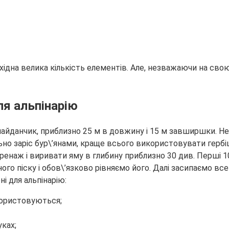
ідна велика кількість елементів. Але, незважаючи на свою 
ля альпінарію
айданчик, приблизно 25 м в довжину і 15 м завширшки. Нео
ильно заріс бур\’янами, краще всього використовувати гербі
енаж і виривати яму в глибину приблизно 30 див. Перші 10
го піску і обов\’язково рівняємо його. Далі засипаємо в
і для альпінарію:
користовуються;
уках;