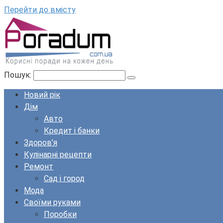
Перейти до вмісту
Пошук:
Новий рік
Дім
Авто
Кредит і банки
Здоров’я
Кулінарні рецепти
Ремонт
Сад і город
Мода
Своїми руками
Поробки