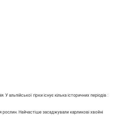
 У альпійської гірки існує кілька історичних періодів :
ля рослин. Найчастіше засаджували карликові хвойні