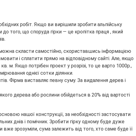
бхідних робіт. Якщо ви вирішили зробити альпійську
 до того, що споруда гірки — це кропітка праця , який
ів.
го можна скласти самостійно, скориставшись інформацією
амовити і сплатити прямо на відповідному сайті. Але, якщо
в. м. Якщо потрібен проект у розрізі, то це варто 1000р.,
имірювання однієї сотки ділянки.
нтів. Фірма виставляє певну суму. За видалення дерев і
ь-якого дерева або рослини обійдеться в 20% від вартості
 основою нашої конструкції, за необхідності застосувати
льних днів і помічник. Зробити гірку одному буде дуже
 вже зрозуміли, сума залежить від того, хто саме буде її