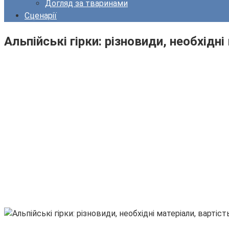
Догляд за тваринами
Сценарії
Альпійські гірки: різновиди, необхідні