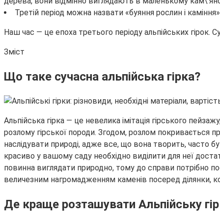
дерева, вони відмінно виглядають в маленькому кам\’яно
Третій період можна назвати «буяння рослин і каміння» 
Наш час — це епоха третього періоду альпійських гірок. Су
Зміст
Що таке сучасна альпійська гірка?
Альпійська гірка — це невелика імітація гірського пейзаж
розлому гірської породи. Згодом, розлом покривається п
наслідувати природі, адже все, що вона творить, часто б
красиво у вашому саду необхідно виділити для неї достат
повинна виглядати природно, тому до справи потрібно пос
величезним нагромадженням каменів посеред ділянки, ком
Де краще розташувати Альпійську гір