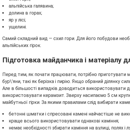
альпійська галявина;
долина в горах;
яр у лісі;
ущелині.
Самий складний вид — схил гори. Для його побудови необх
альпійських гірок.
Підготовка майданчика і матеріалу д
Перед тим, як почати працювати, потрібно приготувати м
бур\’яни, такі як берізка і пирію. Якщо обраний ділянку с
Але в більшості випадків доводиться використовувати др
використовувати керамзит. Зверху насипаємо 5 см крупно
майбутньої гірки. За якими правилами слід вибирати камен
бетонні шматки і спресовані камені найчастіше не ви
краще всього використовувати однакові каміння;
немає необхідності збирати каміння на вулиці, полях і л