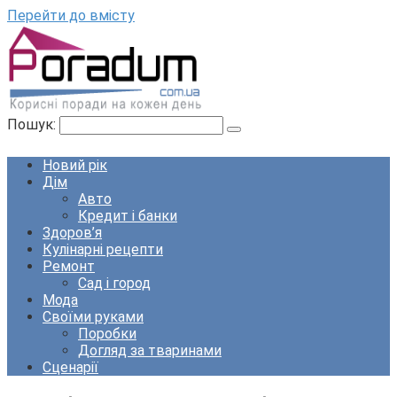
Перейти до вмісту
Пошук:
Новий рік
Дім
Авто
Кредит і банки
Здоров’я
Кулінарні рецепти
Ремонт
Сад і город
Мода
Своїми руками
Поробки
Догляд за тваринами
Сценарії