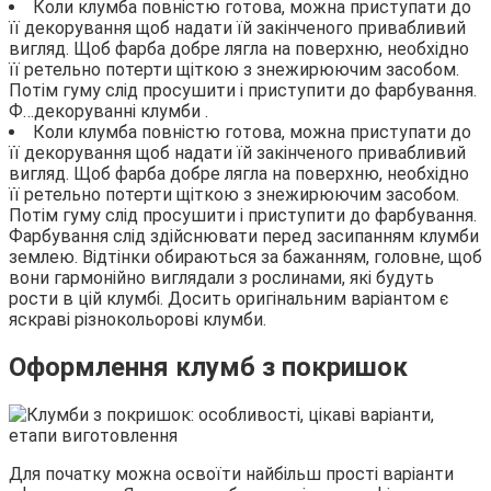
Коли клумба повністю готова, можна приступати до
її декорування щоб надати їй закінченого привабливий
вигляд. Щоб фарба добре лягла на поверхню, необхідно
її ретельно потерти щіткою з знежирюючим засобом.
Потім гуму слід просушити і приступити до фарбування.
Ф…
декоруванні клумби .
Коли клумба повністю готова, можна приступати до
її декорування щоб надати їй закінченого привабливий
вигляд. Щоб фарба добре лягла на поверхню, необхідно
її ретельно потерти щіткою з знежирюючим засобом.
Потім гуму слід просушити і приступити до фарбування.
Фарбування слід здійснювати перед засипанням клумби
землею. Відтінки обираються за бажанням, головне, щоб
вони гармонійно виглядали з рослинами, які будуть
рости в цій клумбі. Досить оригінальним варіантом є
яскраві різнокольорові клумби.
Оформлення клумб з покришок
Для початку можна освоїти найбільш прості варіанти