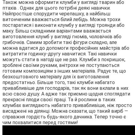
Також можна оформити клумби у вигляді тварин або
птахів . Однак для цього потрібні деякі навички.
Найпростіше спорудити черепашку, а найбільш
витонченим вважається білий лебідь. Можна трохи
постаратися і виконати клумбу у вигляді троянди або
маку. Більш складними варіантами вважається
виготовлення клумб у вигляді гномів, чоловічків або
грибочків. Самим зробити такі фігури складно, але
можна вдатися до допомоги професійних майстрів або
витратити годинку-другу навчитися. Такі навички
можуть стати в нагоді ще не раз. Клумби з покришок,
зроблені своїми руками, анітрохи не поступаються
готовим композиціям з інших матеріалів. Радує те, що
безкоштовного матеріалу для їх виготовлення
предостатньо. Більше того, такі клумби набагато
привабливіше для господарів, так як вони вклали в них
всю свою душу. А адже так приємно щодня споглядати
прекрасні плоди своєї праці. Та й рослини в таких
клумбах виглядають набагато привабливіше, ніж просто
висаджені на ділянці. Можна сказати, що такий виріб —
справжня гордість будь-якого дачника. Тепер точно є
чим похвалитися перед гостями!