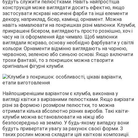
будуть служити пелюстками. Навіть найпростіша
конструкція може виглядати досить ефектно, якщо
застосувати яскраві насичені фарби та інші елементи
декору, наприклад, бісер, камінці, орнамент. Можна
навіть намалювати на покришках різні малюнки. Клумби,
прикрашені бісером, виглядають просто розкішно, хоч і
часу на їх оформлення йде чимало. Щоб малюнки
виглядали яскраво, основу необхідно фарбувати у світлі
кольори. Орнаменти відмінно виглядають на чорною,
червоною, зеленою або синьою основі. Якщо включити
трохи фантазії, то з покришок можна створити
оригінальні фігурні клумби.
Найпоширенішим варіантом є клумба, виконана у
вигляді квітки з вирізаними пелюстками. Якщо вирізати
різні за формою і розміром пелюстки, то можна
отримати кілька абсолютно різних виробів. Такі квіти-
клумби можна встановлювати на ніжці або
безпосередньо на землю. У будь-якому випадку вони
будуть привертати увагу за рахунок своєї форми. З
таких рослин можна складати цілі квіткові композиції.