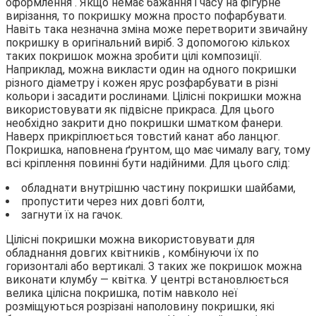
оформлення . Якщо немає бажання і часу на фігурне
вирізання, то покришку можна просто пофарбувати.
Навіть така незначна зміна може перетворити звичайну
покришку в оригінальний виріб. З допомогою кількох
таких покришок можна зробити цілі композиції.
Наприклад, можна викласти один на одного покришки
різного діаметру і кожен ярус розфарбувати в різні
кольори і засадити рослинами. Цілісні покришки можна
використовувати як підвісне прикраса. Для цього
необхідно закрити дно покришки шматком фанери.
Наверх прикріплюється товстий канат або ланцюг.
Покришка, наповнена ґрунтом, що має чималу вагу, тому
всі кріплення повинні бути надійними. Для цього слід:
обладнати внутрішню частину покришки шайбами,
пропустити через них довгі болти,
загнути їх на гачок.
Цілісні покришки можна використовувати для
обладнання довгих квітників , комбінуючи їх по
горизонталі або вертикалі. З таких же покришок можна
виконати клумбу — квітка. У центрі встановлюється
велика цілісна покришка, потім навколо неї
розміщуються розрізані наполовину покришки, які