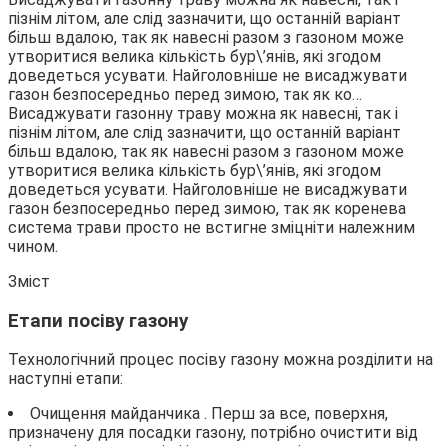
пізнім літом, але слід зазначити, що останній варіант
більш вдалою, так як навесні разом з газоном може
утворитися велика кількість бур\’янів, які згодом
доведеться усувати. Найголовніше не висаджувати
газон безпосередньо перед зимою, так як ко…
Висаджувати газонну траву можна як навесні, так і
пізнім літом, але слід зазначити, що останній варіант
більш вдалою, так як навесні разом з газоном може
утворитися велика кількість бур\’янів, які згодом
доведеться усувати. Найголовніше не висаджувати
газон безпосередньо перед зимою, так як коренева
система трави просто не встигне зміцніти належним
чином.
Зміст
Етапи посіву газону
Технологічний процес посіву газону можна розділити на
наступні етапи:
Очищення майданчика . Перш за все, поверхня,
призначену для посадки газону, потрібно очистити від