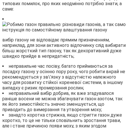
типових помилок, про яких неодмінно потрібно знати, а
саме:
вибір газону не відповідає прямим призначенням,
наприклад, для зони активного відпочинку слід вибирати
більш жорсткий тип газону, так як декоративний дуже
швидко прийде в непридатність;
неправильне час посіву, багато приймаються за
посадку газону у осінню пору року, чого робити вкрай не
рекомендується у зв\’язку з відсутністю належного
часу для розвитку стійкої кореневої системи, в іншому
випадку є ризик промерзання рослин;
неправильний вибір добрив, як вже згадувалося
раніше восени не можна збагачувати газон азотом, так
як його зимостійкість значно зменшується, що
приводить до вимерзання та утворення моху;
занадто коротка стрижка, якщо стригти газон дуже
коротко, то це не тільки сповільнить зростання трави,
але і стане причиною появи моху, з яким згодом