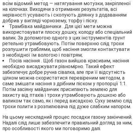
всім відомий метод — натягування мотузки, закріпленої
на кілочках. Виходячи з отриманих результатів, всі
нерівності усувають і скопують ділянку з додаванням
добрив у вигляді чорнозему, торфу і піску.
Трамбівка майданчики . Для цієї мети можна
використовувати плоску дошку, колоду або спеціальний
валик. За допомогою одного з цих інструментів грунт
ретельно утрамбовують. Потім поверхню слід трохи
розпушити граблями, щоб насіння змогли контактувати
з необхідної їм вологою і повітрям;
Посів насіння . Щоб газон вийшов красивим, насіння
необхідно висаджувати рівномірно. Такий ефект
забезпечує добре ручна сівалка, але при її відсутність
цілком можна скористатися перевіреним методом, а
саме змішати насіння з дрібним піском у пропорції 1:1.
Потім засіяну майданчик присипають землею для
захисту від птахів і трохи утрамбовують дошкою або
валиком так само, як і перед висадкою. Суху землю слід
трохи полити з розпилювача під дуже слабким напором.
На цьому нескладний процес посадки газону закінчений.
Надалі слід лише забезпечити правильний догляд за ним,
про особливості якого ми поговоримо далі.