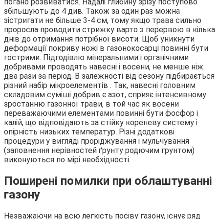
погано розвиватися. Надалі глибину зрізу поступово
збільшують до 4 див. Також за один раз можна
зістригати не більше 3-4 см, тому якщо трава сильно
проросла проводити стрижку варто з перервою в кілька
днів до отримання потрібної висоти. Щоб уникнути
деформації покриву ножі в газонокосарці повинні бути
гострими. Підгодівлю мінеральними і органічними
добривами проводять навесні і восени, не менше ніж
два рази за період. В залежності від сезону підбирається
різний набір мікроелементів . Так, навесні головним
складовим суміші добрив є азот, сприяє інтенсивному
зростанню газонної трави, в той час як восени
переважаючими елементами повинні бути фосфор і
калій, що відповідають за стійку кореневу систему і
опірність низьких температур. Різні додаткові
процедури у вигляді проріджування і мульчування
(заповнення нерівностей ґрунту родючим грунтом)
виконуються по мірі необхідності.
Поширені помилки при облаштуванні
газону
Незважаючи на всю легкість посіву газону, існує ряд