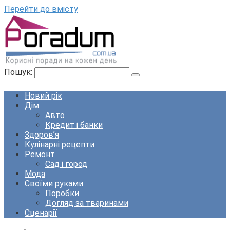
Перейти до вмісту
Пошук:
Новий рік
Дім
Авто
Кредит і банки
Здоров’я
Кулінарні рецепти
Ремонт
Сад і город
Мода
Своїми руками
Поробки
Догляд за тваринами
Сценарії