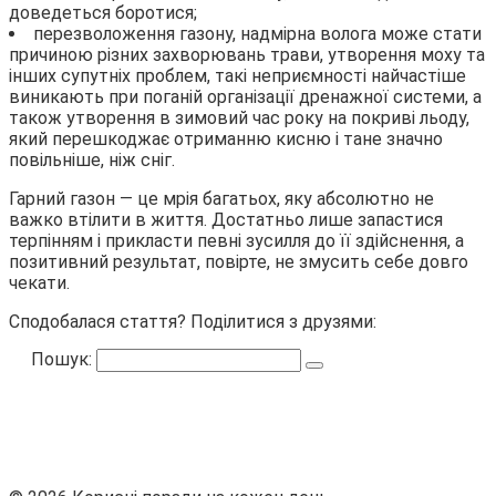
доведеться боротися;
перезволоження газону, надмірна волога може стати
причиною різних захворювань трави, утворення моху та
інших супутніх проблем, такі неприємності найчастіше
виникають при поганій організації дренажної системи, а
також утворення в зимовий час року на покриві льоду,
який перешкоджає отриманню кисню і тане значно
повільніше, ніж сніг.
Гарний газон — це мрія багатьох, яку абсолютно не
важко втілити в життя. Достатньо лише запастися
терпінням і прикласти певні зусилля до її здійснення, а
позитивний результат, повірте, не змусить себе довго
чекати.
Сподобалася стаття? Поділитися з друзями:
Пошук: