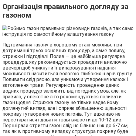
Організація правильного догляду за
газоном
Підтримання газону в хорошому стані можливо при
дотриманні трьох основних процедур, а саме поливу,
стрижки і підгодівлі. Полив — це найбільша регулярна
процедура, яку рекомендується проводити виключно
ввечері щоб уникнути її випаровування і надання
можливості насититься вологою глибоких шарів грунту.
Поливати слід рясно, але уникаючи утворення калюж і
затоплення трави. Регулярність проведення даних
водних процедур залежить від погодних умов, але, як
правило, у спекотне літо рекомендується поливати
газон щодня. Стрижка газону не тільки надає йому
доглянутий вигляд, але і сприяє збільшенню щільності
покриву і утворення нових пагонів. Тут важливо не
перестаратися і давати траві вирости до 10-12 див.
Перші рази стригти газон слід не більше ніж до 6-7 см,
так як в противному випадку структура покриву буде