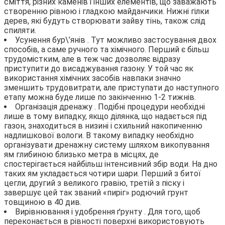
сміття, різних каменів і інших елементів, що заважають
створенню рівною і гладкою майданчики. Нижні гілки
дерев, які будуть створювати зайву тінь, також слід
спиляти.
Усунення бур\’янів . Тут можливо застосування двох
способів, а саме ручного та хімічного. Перший є більш
трудомістким, але в теж час дозволяє відразу
приступити до висаджування газону. У той час як
використання хімічних засобів навпаки значно
зменшить трудовитрати, але приступати до наступного
етапу можна буде лише по закінченню 1-2 тижнів.
Організація дренажу . Подібні процедури необхідні
лише в тому випадку, якщо ділянка, що надається під
газон, знаходиться в низині і схильний накопиченню
надлишкової вологи. В такому випадку необхідно
організувати дренажну систему шляхом викопування
ям глибиною близько метра в місцях, де
спостерігається найбільш інтенсивний збір води. На дно
таких ям укладається чотири шари. Перший з битої
цегли, другий з великого гравію, третій з піску і
завершує цей так званий «пиріг» родючий грунт
товщиною в 40 див.
Вирівнювання і удобрення ґрунту . Для того, щоб
переконається в рівності поверхні використовують