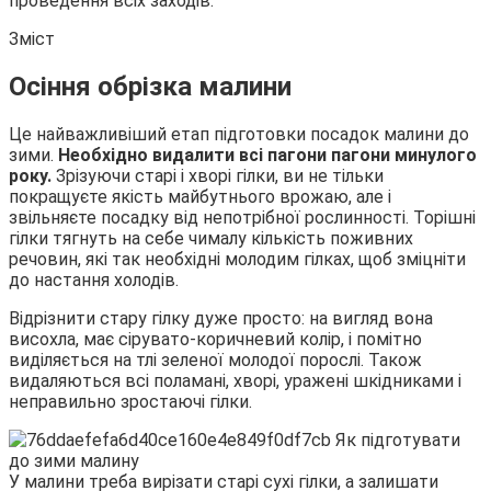
проведення всіх заходів.
Зміст
Осіння обрізка малини
Це найважливіший етап підготовки посадок малини до
зими.
Необхідно видалити всі пагони пагони минулого
року.
Зрізуючи старі і хворі гілки, ви не тільки
покращуєте якість майбутнього врожаю, але і
звільняєте посадку від непотрібної рослинності. Торішні
гілки тягнуть на себе чималу кількість поживних
речовин, які так необхідні молодим гілках, щоб зміцніти
до настання холодів.
Відрізнити стару гілку дуже просто: на вигляд вона
висохла, має сірувато-коричневий колір, і помітно
виділяється на тлі зеленої молодої порослі. Також
видаляються всі поламані, хворі, уражені шкідниками і
неправильно зростаючі гілки.
У малини треба вирізати старі сухі гілки, а залишати