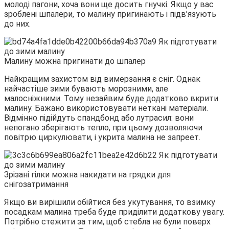
молоді пагони, хоча вони ще досить гнучкі. Якщо у вас
зроблені шпалери, то малину пригинають і підв’язують
до них.
Малину можна пригинати до шпалер
Найкращим захистом від вимерзання є сніг. Однак
найчастіше зими бувають морозними, але
малосніжними. Тому незайвим буде додатково вкрити
малину. Бажано використовувати неткані матеріали.
Відмінно підійдуть спандбонд або лутрасил: вони
непогано зберігають тепло, при цьому дозволяючи
повітрю циркулювати, і укрита малина не запреет.
Зрізані гілки можна накидати на грядки для
снігозатримання
Якщо ви вирішили обійтися без укутування, то взимку
посадкам малина треба буде приділити додаткову увагу.
Потрібно стежити за тим, щоб стебла не були поверх