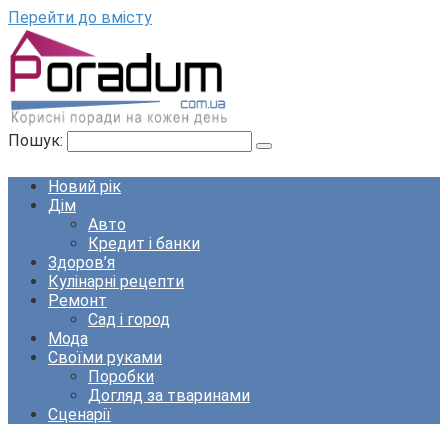
Перейти до вмісту
Пошук:
Новий рік
Дім
Авто
Кредит і банки
Здоров’я
Кулінарні рецепти
Ремонт
Сад і город
Мода
Своїми руками
Поробки
Догляд за тваринами
Сценарії