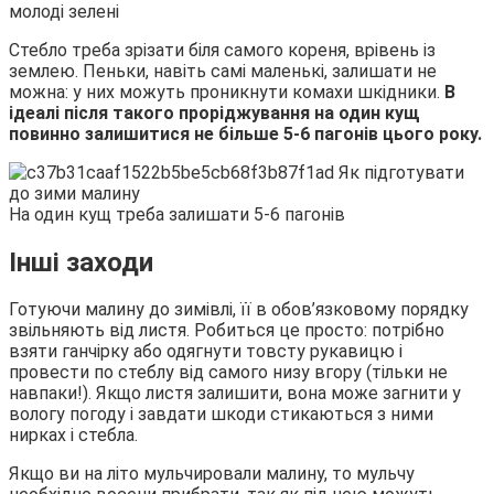
молоді зелені
Стебло треба зрізати біля самого кореня, врівень із
землею. Пеньки, навіть самі маленькі, залишати не
можна: у них можуть проникнути комахи шкідники.
В
ідеалі після такого проріджування на один кущ
повинно залишитися не більше 5-6 пагонів цього року.
На один кущ треба залишати 5-6 пагонів
Інші заходи
Готуючи малину до зимівлі, її в обов’язковому порядку
звільняють від листя. Робиться це просто: потрібно
взяти ганчірку або одягнути товсту рукавицю і
провести по стеблу від самого низу вгору (тільки не
навпаки!). Якщо листя залишити, вона може загнити у
вологу погоду і завдати шкоди стикаються з ними
нирках і стебла.
Якщо ви на літо мульчировали малину, то мульчу