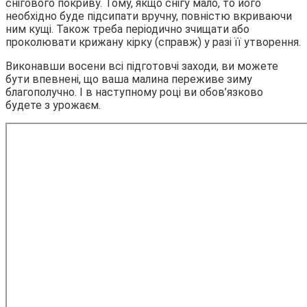
снігового покриву. Тому, якщо снігу мало, то його
необхідно буде підсипати вручну, повністю вкриваючи
ним кущі. Також треба періодично зчищати або
проколювати крижану кірку (справж) у разі її утворення.
Виконавши восени всі підготовчі заходи, ви можете
бути впевнені, що ваша малина переживе зиму
благополучно. І в наступному році ви обов’язково
будете з урожаєм.