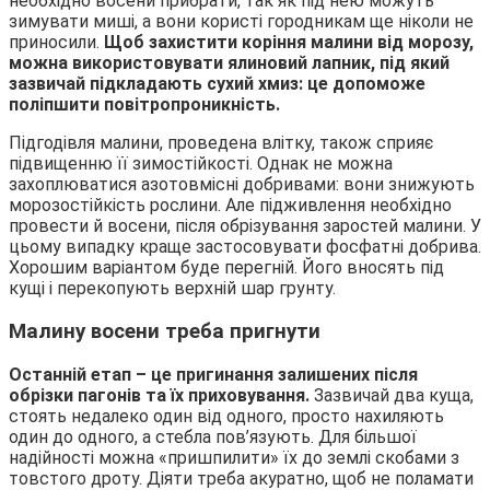
необхідно восени прибрати, так як під нею можуть
зимувати миші, а вони користі городникам ще ніколи не
приносили.
Щоб захистити коріння малини від морозу,
можна використовувати ялиновий лапник, під який
зазвичай підкладають сухий хмиз: це допоможе
поліпшити повітропроникність.
Підгодівля малини, проведена влітку, також сприяє
підвищенню її зимостійкості. Однак не можна
захоплюватися азотовмісні добривами: вони знижують
морозостійкість рослини. Але підживлення необхідно
провести й восени, після обрізування заростей малини. У
цьому випадку краще застосовувати фосфатні добрива.
Хорошим варіантом буде перегній. Його вносять під
кущі і перекопують верхній шар грунту.
Малину восени треба пригнути
Останній етап – це пригинання залишених після
обрізки пагонів та їх приховування.
Зазвичай два куща,
стоять недалеко один від одного, просто нахиляють
один до одного, а стебла пов’язують. Для більшої
надійності можна «пришпилити» їх до землі скобами з
товстого дроту. Діяти треба акуратно, щоб не поламати