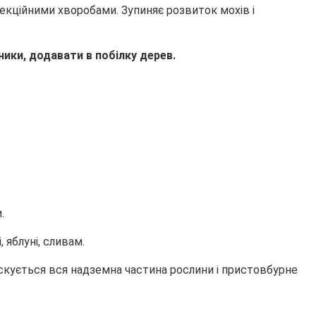
фекційними хворобами. Зупиняє розвиток мохів і
ники, додавати в побілку дерев.
.
 яблуні, сливам.
скується вся надземна частина рослини і пристовбурне