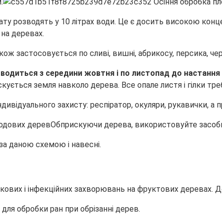
.
у розводять у 10 літрах води. Це є досить високою концен
 на деревах.
ож застосовується по сливі, вишні, абрикосу, персика, чере
водиться з середини жовтня і по листопад до настання
кується земля навколо дерева. Все опале листя і гілки тре
ивідуального захисту: респіратор, окуляри, рукавички, а п
Обприскуючи дерева, використовуйте засоби
за даною схемою і навесні.
кових і інфекційних захворювань на фруктових деревах. Д
для обробки ран при обрізанні дерев.