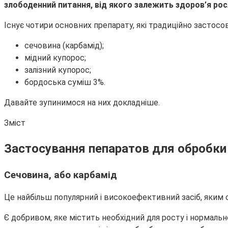
злободенний питання, від якого залежить здоров’я росли
Існує
чотири основних препарату, які традиційно застосов
сечовина (карбамід);
мідний купорос;
залізний купорос;
бордоська суміш 3%.
Давайте зупинимося на них докладніше.
Зміст
Застосування пепаратов для обробки
Сечовина, або карбамід
Це найбільш популярний і високоефективний засіб, яким
Є добривом, яке містить необхідний для росту і нормаль