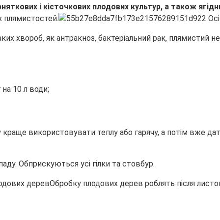
няткових і кісточкових плодових культур, а також ягідн
их плямистостей.
их хвороб, як антракноз, бактеріальний рак, плямистий не
 на 10 л води;
у краще використовувати теплу або гарячу, а потім вже дат
паду. Обприскуються усі гілки та стовбур.
Обробку плодових дерев роблять після листо