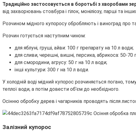
Традиційно застосовується в боротьбі з хворобами зер
від захворювань стовбура і гілок, моніліозу, парші та інш
Розчином мідного купоросу обробляють і виноград про так
Розчин готується наступним чином:
для яблуні, груші, айви: 100 г препарату на 10 л води;
для сливи, черешні, вишні, персика, абрикоса: 50-70 г
для смородини, агрусу: 50 г на 10 л води;
інші культури: 300 г на 10 л води.
У холодній воді мідний купорос розчиняється погано, том
теплої води, а потім довести об’єм до необхідного.
Осінню обробку дерев і чагарників проводять після листо
Залізний купорос