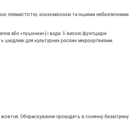
вою плямистістю, коккомікозом та іншими небезпечними
пна або «пушонки») і води. Її високі фунгіцидні
ь шкідливі для культурних рослин мікроорганізми.
ь жовтня. Обприскування проводять в сонячну безвітряну