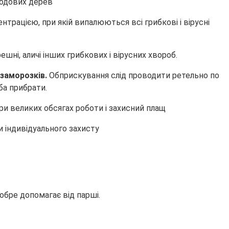
трацією, при якій випалюються всі грибкові і вірусні
шні, аличі інших грибкових і вірусних хвороб.
 заморозків.
Обприскування слід проводити ретельно по
ба прибрати.
ри великих обсягах роботи і захисний плащ
 індивідуального захисту
обре допомагає від парші.