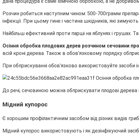
дана процедура є саме хімічною обробкою, а не добривом
Розчин робиться наступним чином: 500-700грамм препарат
інфекції. При цьому гине і частина шкідників, які зимують
Найбільш ефективний проти парші на яблунях і грушах. Так
Осіння обробка плодових дерев розчином сечовини про
всій кроні дерева. Також в обов’язковому порядку обприс
При обприскуванні обов’язково використовуйте засоби інд
До речі, сечовиною можна обприскувати плодові дерева 
Мідний купорос
Є хорошим профілактичним засобом від різних видів гриб
Мідний купорос використовують і як дезінфікуючий засіб 