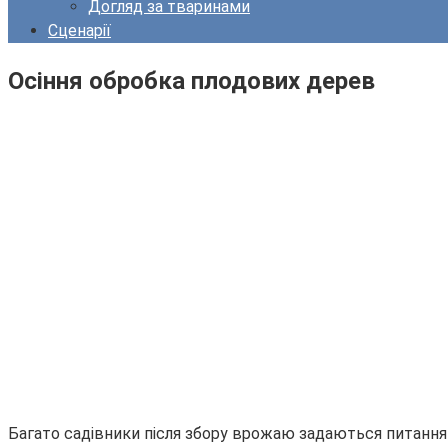
Догляд за тваринами
Сценарії
Осіння обробка плодових дерев
Багато садівники після збору врожаю задаються питанням,