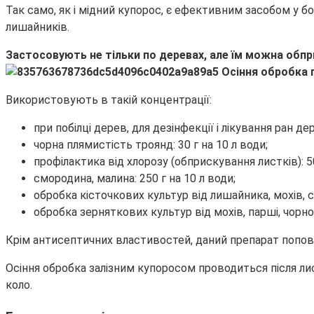
Так само, як і мідний купорос, є ефективним засобом у 
лишайників.
Застосовують не тільки по деревах, але їм можна обприс
Використовують в такій концентрації:
при побілці дерев, для дезінфекції і лікування ран дер
чорна плямистість троянд: 30 г на 10 л води;
профілактика від хлорозу (обприскування листків): 50
смородина, малина: 250 г на 10 л води;
обробка кісточкових культур від лишайника, мохів, сірої
обробка зерняткових культур від мохів, парші, чорного
Крім антисептичних властивостей, даний препарат поповню
Осіння обробка залізним купоросом проводиться після ли
коло.