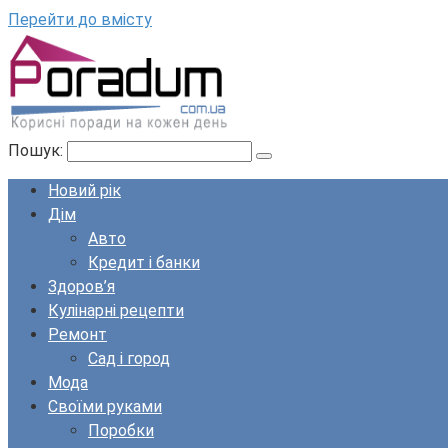
Перейти до вмісту
Пошук:
Новий рік
Дім
Авто
Кредит і банки
Здоров’я
Кулінарні рецепти
Ремонт
Сад і город
Мода
Своїми руками
Поробки