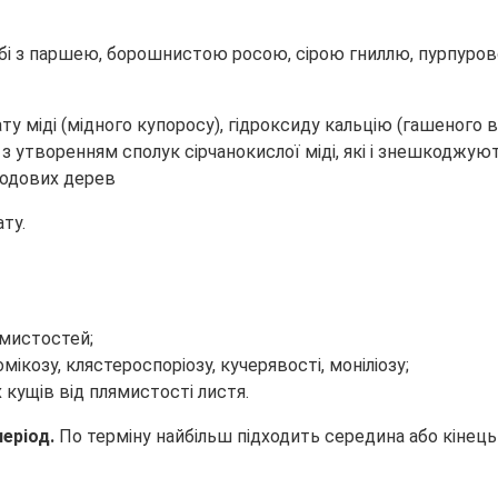
ьбі з паршею, борошнистою росою, сірою гниллю, пурпуро
ту міді (мідного купоросу), гідроксиду кальцію (гашеного ва
утворенням сполук сірчанокислої міді, які і знешкоджуют
ту.
лямистостей;
омікозу, клястероспоріозу, кучерявості, моніліозу;
х кущів від плямистості листя.
період.
По терміну найбільш підходить середина або кінец