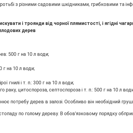
боротьбі з різними садовими шкідниками, грибковими та ін
кувати і троянди від чорної плямистості, і ягідні чагар
ев: 500 г на 10 л води;
 г на 10 л води;
 гнилі і т. п.: 300 г на 10 л води;
 раку, цитоспороза, септоспороза і т. п.: 500 г на 10 л води
є потребу дерев в залозі. Особливо він необхідний груші,
стопаду по голому дереву. В обов’язковому порядку обпри