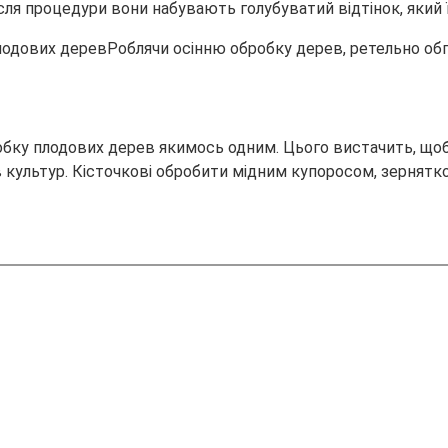
ісля процедури вони набувають голубуватий відтінок, який 
Роблячи осінню обробку дерев, ретельно обп
бку плодових дерев якимось одним. Цього вистачить, щоб
в культур. Кісточкові обробити мідним купоросом, зернятк