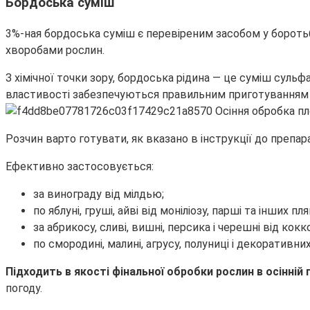
Бордоська суміш
3%-ная бордоська суміш є перевіреним засобом у борот
хворобами рослин.
З хімічної точки зору, бордоська рідина — це суміш сульфа
властивості забезпечуються правильним приготуванням з 
Розчин варто готувати, як вказано в інструкції до препара
Ефективно застосовується:
за винограду від мілдью;
по яблуні, груші, айві від моніліозу, парші та інших п
за абрикосу, сливі, вишні, персика і черешні від кокк
по смородині, малині, агрусу, полуниці і декоративни
Підходить в якості фінальної обробки рослин в осінній 
погоду.