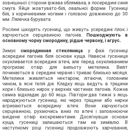
зовнішньої сторони іржава облямівка, а посередині синя
смуга. Яйця
жовтувато-білі, овальної форми. Гусениці
білі, з коричневими ногами і головою довжиною до 30
мм. Лялечка бурувата.
Рослині шкодять гусениці, що живуть усередині гілок і
харчуються серцевиною пагонів.
Пошкоджують в
основному чорну смородину, рідше червону, і агрус.
Зимує
смородинная стекляница
у фазі гусениці
всередині пагонів біля основи куща. Навесні гусениця
окукливается всередині втечі, але перед окукливанием
прогризає отвір для вильоту метелика. Виліт
починається в середині червня і триває близько місяця.
Метелики живляться нектаром, літаючи, головним
чином, в ясні теплі дні. Кладку яєць ведуть в тріщини
кори і близько нирок у верхніх частинах пагонів. Кожна
самка відкладає до 60 яєць. Півтори-два тижні з яєць
народжуються гусениці, які через тріщини або нирки
вгризаються всередину втечі. Вони харчуються
серцевиною, рухаючись вниз по втечі і заповнюючи
виїдене отвір екскрементами. Досягнувши основи
куща, гусениці залишаються там на зимівлю. В
наступному році гусениці продовжують харчування,