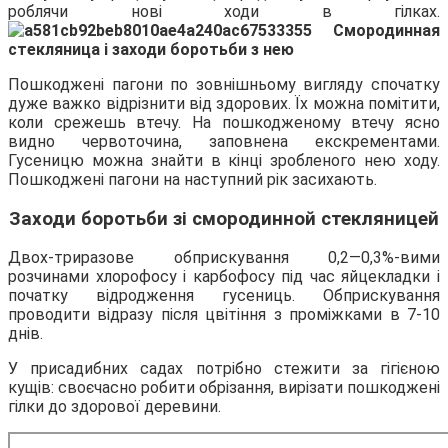
роблячи нові ходи в гілках.
Пошкоджені пагони по зовнішньому вигляду спочатку
дуже важко відрізнити від здорових. Їх можна помітити,
коли срежешь втечу. На пошкодженому втечу ясно
видно червоточина, заповнена екскрементами.
Гусеницю можна знайти в кінці зробленого нею ходу.
Пошкоджені пагони на наступний рік засихають.
Заходи боротьби зі смородинной стекляницей
Двох-триразове обприскування 0,2—0,3%-вими
розчинами хлорофосу і карбофосу під час яйцекладки і
початку відродження гусениць. Обприскування
проводити відразу після цвітіння з проміжками в 7-10
днів.
У присадибних садах потрібно стежити за гігієною
кущів: своєчасно робити обрізання, вирізати пошкоджені
гілки до здорової деревини.