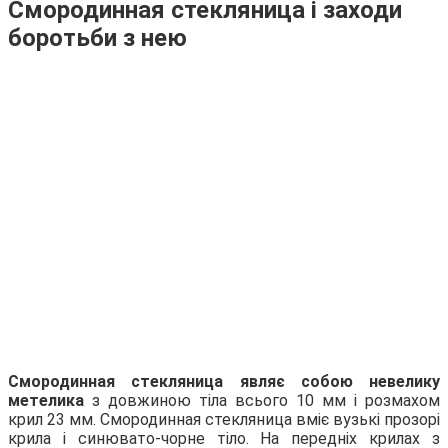
Смородинная стекляница і заходи
боротьби з нею
Смородинная стекляница являє собою невелику
метелика
з довжиною тіла всього 10 мм і розмахом
крил 23 мм. Смородинная стекляница вміє вузькі прозорі
крила і синювато-чорне тіло. На передніх крилах з