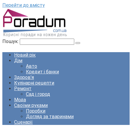
Перейти до вмісту
Пошук:
Новий рік
Дім
Авто
Кредит і банки
Здоров’я
Кулінарні рецепти
Ремонт
Сад і город
Мода
Своїми руками
Поробки
Догляд за тваринами
Сценарії