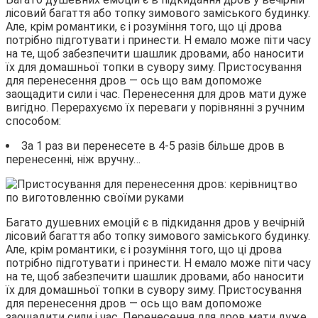
лісовий багаття або топку зимового заміського будинку.
Але, крім романтики, є і розуміння того, що ці дрова
потрібно підготувати і принести. Н емало може піти часу
на те, щоб забезпечити шашлик дровами, або наносити
їх для домашньої топки в сувору зиму. Пристосування
для перенесення дров — ось що вам допоможе
заощадити сили і час. Перенесення для дров мати дуже
вигідно. Перерахуємо їх переваги у порівнянні з ручним
способом:
За 1 раз ви перенесете в 4-5 разів більше дров в
перенесенні, ніж вручну…
Багато душевних емоцій є в підкидання дров у вечірній
лісовий багаття або топку зимового заміського будинку.
Але, крім романтики, є і розуміння того, що ці дрова
потрібно підготувати і принести. Н емало може піти часу
на те, щоб забезпечити шашлик дровами, або наносити
їх для домашньої топки в сувору зиму. Пристосування
для перенесення дров — ось що вам допоможе
заощадити сили і час. Перенесення для дров мати дуже