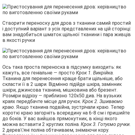
Створити переноску для дров з тканини самий простий
і доступний варіант з усіх представлених на цій сторінці:
вам знадобиться шматок щільної тканини і пара живців
в якості ручки
Ось така проста переноска в підсумку виходить: як
кажуть, все геніальне — просто
Крок 1. Викрійка.
Тканина для перенесення краще брати щільніше, або
скласти її в 2 шари. Відмінно підійде шкіра, замінник
шкіри, джинсова тканина, мішковина або брезент.
Розміри відрізу — приблизно 120х50 див. На вузьких
краях передбачте місце для ручок.
Крок 2. Зшиваємо
краю.
Якщо тканина подвійна, зустрічали краю. Тепер
короткі краю загорніть всередину на 6-8 см і пришийте
до боків. У вас вийшов прямокутник, в кінці якого
можна вставити 2 круглих поліна.
Крок 3. Готуємо ручки.
2 дерев\’яні поліна обтачиваем, знімаючи кору.