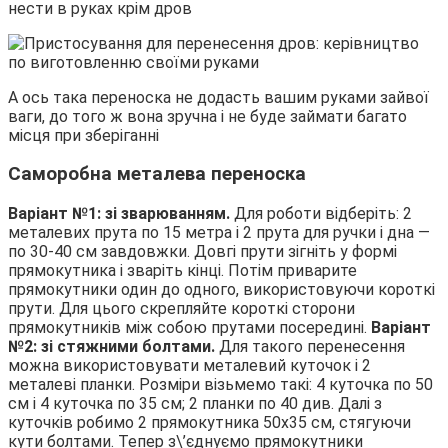
нести в руках крім дров
А ось така переноска не додасть вашим руками зайвої
ваги, до того ж вона зручна і не буде займати багато
місця при зберіганні
Саморобна металева переноска
Варіант №1: зі зварюванням.
Для роботи відберіть: 2
металевих прута по 15 метра і 2 прута для ручки і дна —
по 30-40 см завдовжки. Довгі прути зігніть у формі
прямокутника і зваріть кінці. Потім приварите
прямокутники один до одного, використовуючи короткі
прути. Для цього скрепляйте короткі сторони
прямокутників між собою прутами посередині.
Варіант
№2: зі стяжними болтами.
Для такого перенесення
можна використовувати металевий куточок і 2
металеві планки. Розміри візьмемо такі: 4 куточка по 50
см і 4 куточка по 35 см; 2 планки по 40 див. Далі з
куточків робимо 2 прямокутника 50х35 см, стягуючи
кути болтами. Тепер з\’єднуємо прямокутники