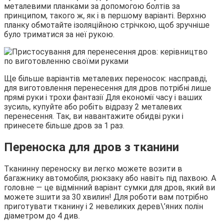
металевими планками за допомогою болтів за
принципом, такого ж, як і в першому варіанті. Верхню
планку обмотайте ізоляційною стрічкою, щоб зручніше
було триматися за неї рукою.
Ще більше варіантів металевих переносок: насправді,
для виготовлення перенесення для дров потрібні лише
прямі руки і трохи фантазії Для економії часу і ваших
зусиль, купуйте або робіть відразу 2 металевих
перенесення. Так, ви навантажите обидві руки і
принесете більше дров за 1 раз.
Переноска для дров з тканини
Тканинну переноску ви легко можете возити в
багажнику автомобіля, рюкзаку або навіть під пахвою. А
головне — це відмінний варіант сумки для дров, який ви
можете зшити за 30 хвилин! Для роботи вам потрібно
приготувати тканину і 2 невеликих дерев\’яних полін
діаметром до 4 див.