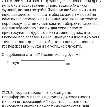
Отже, вибирати пристосування для перенесення дров
потрібно з урахуванням стилю вашого будинку і
функцій, які вам потрібні. Якщо ви любите пікніки на
природі і хочете полегшити збір хмизу, вам потрібна
компактна переноска з тканини. Але якщо ви хочете
переноску-підставку біля каміна, вибирайте варіант з
дерева або металу. Яке ви для себе оберете
пристосування, буде залежати лише від вас, але
можемо вас запевнити, що шкодувати про вибір вам
точно не доведеться. І хай довгі роки ця корисна в
господарстві річ буде вам успішно служити.
Сподобалася стаття? Поділитися з друзями:
Пошук:
© 2026 Корисні поради на кожен день
Вся інформація взята з відкритих джерел і носить
виключно інформаційний характер і не повинна
використовуватися самостійно (наприклад, для