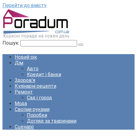
Перейти до вмісту
Пошук:
Новий рік
Дім
Авто
Кредит і банки
Здоров’я
Кулінарні рецепти
Ремонт
Сад і город
Мода
Своїми руками
Поробки
Догляд за тваринами
Сценарії