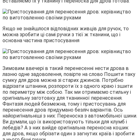
Вставляємо їх у тканину і переноска для дров готова.
Якщо не знайшлося відповідних живців для ручок, то
можна зробити ці самі ручки з тієї ж тканини, що і
основна частина пристосування
Зимовим ввечері в такий перенесенні нести дрова в
лазню одне задоволення, повірте на слово Пошити таку
сумку для дров можна зі старих джинсів. Потрібно
відрізати штанини, розпороти їх з одного краю і зшити
по периметру між собою. Так ми отримаємо стильну і
оригінальну заготовку для тканинної перенесення.
Фантазія людей безмежна, тому і пристосувань для
перенесення дров придумано безліч варіантів. Ось
найоригінальніші з них: Переноска з автомобільної шини.
Ви думали, що їх використовують тільки для клумб і
лебедів? А з них вийде оригінальна переносна кошик
для дров, якщо обрізати один з загнутих країв і зробити
з нього бічні ручки.