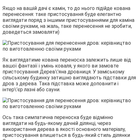
Якщо на вашій дачі є камін, то до нього підійде кована
перенесення: таке пристосування буде елегантно
виглядати поряд з іншими пристосуваннями для каміна
своїми руками, на жаль, таке перенесення не зробити,
доведеться замовляти)
Як виглядатиме кована переноска залежить лише від
вашої фантазії і умінь коваля, у якого ви замовте
пристосування Дерев\’яна дровниця. У заміському
сільському будинку затишно виглядають підставки для
дров з дерева. Така підставка може доповнити і
інтер\’єр лазні або сауни.
Ось така симпатична переноска буде відмінно
виглядати на будь-якому дачній ділянці, через
використання дерева в якості основного матеріалу,
пристосування впишеться в будь-який стиль ділянки