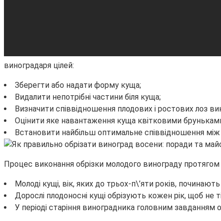
виноградаря цілей:
Зберегти або надати форму куща;
Видалити непотрібні частини біля куща;
Визначити співвідношення плодових і ростових лоз ви
Оцінити яке навантаження куща квітковими брунькам
Встановити найбільш оптимальне співвідношення між
Процес виконання обрізки молодого винограду протягом 
Молоді кущі, вік, яких до трьох-п\’яти років, починают
Дорослі плодоносні кущі обрізують кожен рік, щоб не 
У періоді старіння виноградника головним завданням 