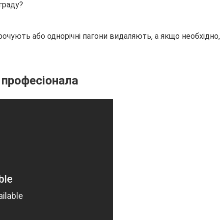
граду?
рочують або однорічні пагони видаляють, а якщо необхідно, 
д професіонала