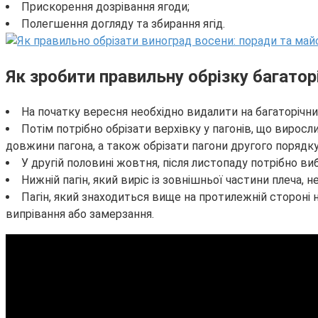
Прискорення дозрівання ягоди;
Полегшення догляду та збирання ягід.
Як зробити правильну обрізку багатор
На початку вересня необхідно видалити на багаторічних
Потім потрібно обрізати верхівку у пагонів, що виросли
довжини пагона, а також обрізати пагони другого порядку, р
У другій половині жовтня, після листопаду потрібно виб
Нижній пагін, який виріс із зовнішньої частини плеча,
Пагін, який знаходиться вище на протилежній стороні нео
випрівання або замерзання.