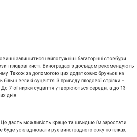
 повинні залишитися найпотужніші багаторічні стовбури
лози і плодові кисті. Виноградарі з досвідом рекомендують
 зиму. Також за допомогою цих додаткових бруньок на
 більш великі суцвіття. З приводу плодової стрілки –
 До 7-ої нирки суцвіття утворюються середні, а до 13-
их днів.
а. Це дасть можливість краще та швидше їм заростати.
це буде ускладнювати рух виноградного соку по гілках,