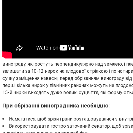
винограду, які ростуть перпендикулярно над землею, і пле
залишати за 10-12 нирок на плодової стрілкою і по чотир
сучку заміщення навесні, перед обрізанням винограду від 
перші кілька нирок у північних районах можуть не плодо
15-й нирки виходять дуже великі суцвіття, які формуються
При обрізанні виноградника необхідно:
Намагатися, щоб зрізи і рани розташовувалися з внут
Використовувати гостро заточений секатор, щоб зрізи 