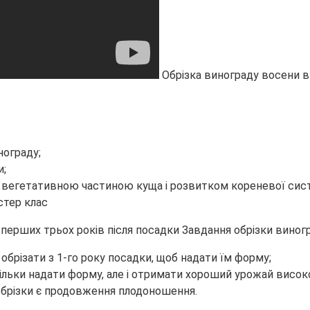
Обрізка винограду восени в
нограду;
и;
 вегетативною частиною куща і розвитком кореневої сис
перших трьох років після посадки Завдання обрізки виног
ь обрізати з 1-го року посадки, щоб надати їм форму;
тільки надати форму, але і отримати хороший урожай високо
обрізки є продовження плодоношення.