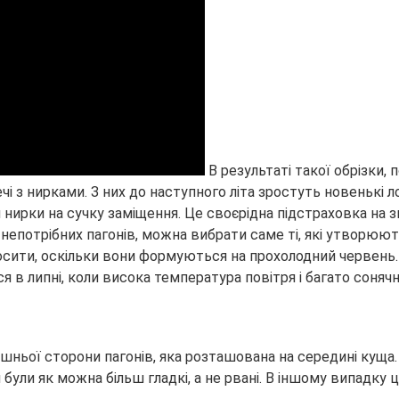
В результаті такої обрізки,
чі з нирками. З них до наступного літа зростуть новенькі 
и нирки на сучку заміщення. Це своєрідна підстраховка на
непотрібних пагонів, можна вибрати саме ті, які утворюють
носити, оскільки вони формуються на прохолодний червень.
 в липні, коли висока температура повітря і багато сонячн
рішньої сторони пагонів, яка розташована на середині кущ
були як можна більш гладкі, а не рвані. В іншому випадку 