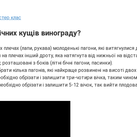
ічних кущів винограду?
 плечах (лапи, рукава) молоденькі пагони, які витягнулися
 на плечах інший дроту, яка натягнута від нижньої на відста
озташовані з боків (літні бічні пагони, пасинки).
рати кілька пагонів, які найкраще розвинені на висоті дво
 необхідно обрізати і залишити три-чотири вічка, таким чин
бхідно обрізати і залишити 5-12 вічок, так вийти плодова ст