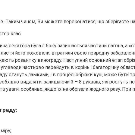
в. Таким чином, Ви можете переконатися, що зберігаєте на 
ина секатора була з боку залишається частини пагона, а «
д, листя його пожовкли, втратили свою природну забарвлен
важають розвитку винограду. Наступний основний етап обрі
вуглеводи частково перейдуть в корінь і багаторічну обла
граду стануть ламкими, і в процесі обрізки кущ може бути 
еобхідно видаляти, залишаючи 3 – 8 рукавів, які ростуть п
а уваги, особливо, якщо їх не обрізали жодного разу. При 
граду:
міру;