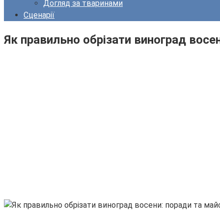
Догляд за тваринами
Сценарії
Як правильно обрізати виноград восе