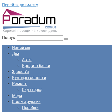
Перейти до вмісту
Пошук:
Новий рік
Дім
Авто
Кредит і банки
Здоров’я
Кулінарні рецепти
Ремонт
Сад і город
Мода
Своїми руками
Поробки