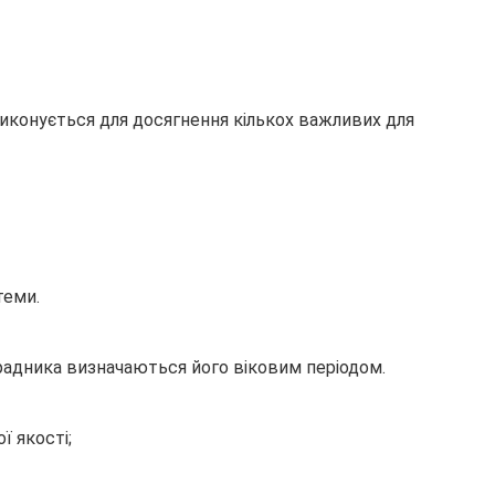
иконується для досягнення кількох важливих для
теми.
радника визначаються його віковим періодом.
ї якості;