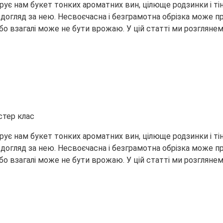
арує нам букет тонких ароматних вин, цілюще родзинки і т
догляд за нею. Несвоєчасна і безграмотна обрізка може п
бо взагалі може не бути врожаю. У цій статті ми розглянем
арує нам букет тонких ароматних вин, цілюще родзинки і т
догляд за нею. Несвоєчасна і безграмотна обрізка може п
бо взагалі може не бути врожаю. У цій статті ми розглянем