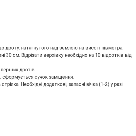
 до дроту, натягнутого над землею на висоті півметра.
ні 30 см. Відрізати верхівку необхідно на 10 відсотків від
х перших дротів.
ом, сформується сучок заміщення.
рілка. Необхідні додаткові, запасні вічка (1-2) у разі