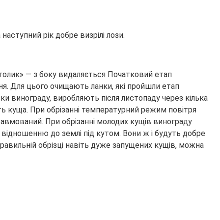
наступний рік добре визрілі лози.
столик» — з боку видаляється Початковий етап
ня. Для цього очищають ланки, які пройшли етап
зки винограду, виробляють після листопаду через кілька
сть куща. При обрізанні температурний режим повітря
травмований. При обрізанні молодих кущів винограду
о відношенню до землі під кутом. Вони ж і будуть добре
правильній обрізці навіть дуже запущених кущів, можна