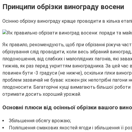
Принципи обрізки винограду восени
Осінню обрізку винограду краще проводити в кілька етапі
Як правило, рекомендують, щоб при обрізанні ріжуча част
обрізування слід проводити, коли весь зібраний виногра
плодоношення, від слабких і малоплідних пагонів, які за
тижнів, як раз перед укриттям виноградника. За цей час 
повинен бути -3 градуси (не нижче), оскільки гілки вино
проблем зазвичай не буває: кожен рік непотрібні пагони н
плодоносити. Багаторічні кущі вимагають більшої роботи т
отримати досить хороший урожай.
Основні плюси від осінньої обрізки вашого вино
Збільшення обсягу врожаю;
Поліпшення смакових якостей ягоди і збільшення її роз