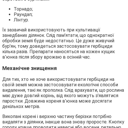
Торнадо;
Раундап;
Лінтур.
Їх зазвичай використовують при культивації
занедбаних ділянок. Слід пам’ятати, що однократної
обробки землі буде недостатньо. Це дуже живучий
бур’ян, тому доведеться застосовувати гербіциди
кілька разів. Препарати наносяться на кожен кущик
в’юнка після збору врожаю в осінній час.
Механічне знищення
Для тих, хто не хоче використовувати гербіциди на
своїй землі можна застосовувати екологічні способи
видалення, такі як прополка. Слід врахувати, що рослина
має дуже довгий корінь, від якого можуть з’являтися
паростки. Довжина кореня в’юнка може досягати
декількох метрів.
Викопані корені і верхню частину берізки потрібно
видаляти з ділянки, інакше вона знову проросте. Кнопку
городу краще проводити навесні або восени, ретельно