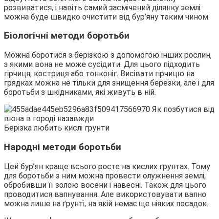
розвиватися, і навіть самий засмічений ділянку землі
можна буде швидко очистити від бур’яну таким чином.
Біологічні методи боротьби
Можна боротися з берізкою з допомогою інших рослин,
з якими вона не може сусідити. Для цього підходить
гірчиця, костриця або тонконіг. Висівати гірчицю на
грядках можна не тільки для знищення березки, але і для
боротьби з шкідниками, які живуть в ній.
Берізка любить кислі грунти
Народні методи боротьби
Цей бур’ян краще всього росте на кислих грунтах. Тому
для боротьби з ним можна провести олужнення землі,
обробивши її золою восени і навесні. Також для цього
проводитися вапнування. Але використовувати вапно
можна лише на ґрунті, на якій немає ще ніяких посадок.