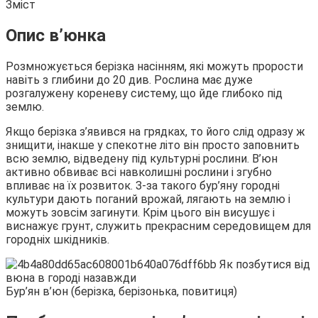
Зміст
Опис в’юнка
Розмножується берізка насінням, які можуть прорости
навіть з глибини до 20 див. Рослина має дуже
розгалужену
кореневу систему, що йде глибоко під
землю.
Якщо берізка з’явився на грядках, то його слід одразу ж
знищити, інакше у спекотне літо він просто заповнить
всю землю, відведену під культурні рослини. В’юн
активно обвиває всі навколишні рослини і згубно
впливає на їх розвиток. З-за такого бур’яну городні
культури дають поганий врожай, лягають на землю і
можуть зовсім загинути. Крім цього він висушує і
виснажує грунт, служить прекрасним середовищем для
городніх шкідників.
Бур’ян в’юн (берізка, берізонька, повитиця)