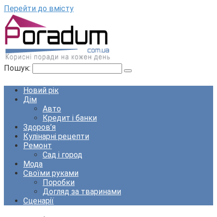
Перейти до вмісту
Пошук:
Новий рік
Дім
Авто
Кредит і банки
Здоров’я
Кулінарні рецепти
Ремонт
Сад і город
Мода
Своїми руками
Поробки
Догляд за тваринами
Сценарії