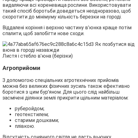
видаляючи всі кореневища рослини. Використовувати
такий спосіб боротьби доведеться неодноразово, щоб
скоротити до мінімуму кількість березки на городі.
Віддалені коріння і верхню частину в’юнка краще потім
спалити, щоб запобігти нове сходи.
Листя і стебло в’юна (берізки)
Агроприйоми
З допомогою спеціальних агротехнічних прийомів
можна без великих фізичних зусиль також ефективно
боротися з цим бур’яном. Для цього слід найбільш
засмічені ділянки землі прикрити щільним матеріалом:
руберойдом;
геотекстилем;
старими дошками;
плівкою.
Відсутність сонячного світла не дасть вьюнку