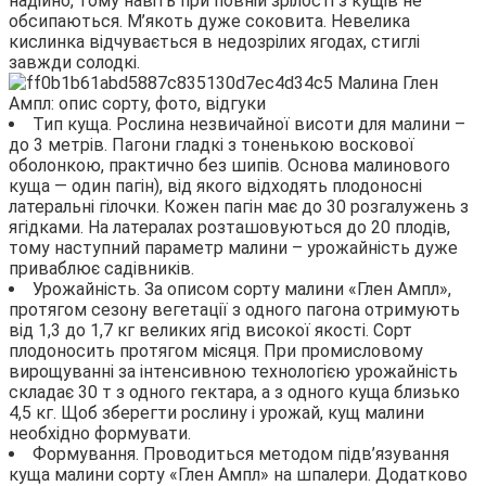
надійно, тому навіть при повній зрілості з кущів не
обсипаються. М’якоть дуже соковита. Невелика
кислинка відчувається в недозрілих ягодах, стиглі
завжди солодкі.
Тип куща. Рослина незвичайної висоти для малини –
до 3 метрів. Пагони гладкі з тоненькою воскової
оболонкою, практично без шипів. Основа малинового
куща — один пагін), від якого відходять плодоносні
латеральні гілочки. Кожен пагін має до 30 розгалужень з
ягідками. На латералах розташовуються до 20 плодів,
тому наступний параметр малини – урожайність дуже
приваблює садівників.
Урожайність. За описом сорту малини «Глен Ампл»,
протягом сезону вегетації з одного пагона отримують
від 1,3 до 1,7 кг великих ягід високої якості. Сорт
плодоносить протягом місяця. При промисловому
вирощуванні за інтенсивною технологією урожайність
складає 30 т з одного гектара, а з одного куща близько
4,5 кг. Щоб зберегти рослину і урожай, кущ малини
необхідно формувати.
Формування. Проводиться методом підв’язування
куща малини сорту «Глен Ампл» на шпалери. Додатково