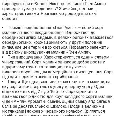
вирощуються в Європі. Ніж сорт малини «Глен Ампл»
привертає увагу садівників? Звичайно, своїми
характеристиками. Розглянемо докладніше самі
основні:
Термін плодоношення. «Глен Ампл» — новий сорт
малини літнього плодоношення. Відноситься до
середньостиглих видами, в деяких регіонах вважається
середньопізніх. Урожай знімають у другій половині
липня, але цей термін варіюється. Параметр залежить
від району вирощування малини «Глен Ампл».
Тип вирощування. Характеризується одним словом –
універсальний. Сорт малини однаково добре росте у
відкритому грунті та теплицях, тому часто
використовується для комерційного вирощування. Сорт
підходить для механічного прибирання.
Плоди. Ще одна важлива характеристика малини, на
яку садівники звертають увагу в першу чергу. Одна
ягідка важить від 2 г до 10 р. Такі примірники не
вважаються рідкістю для крупноплідного сорти малини
«Глен Ампл». Ароматні, смачні, оцінка смаку ягід сягає 9
балів за десятибальною шкалою. Плоди з великими
кістянками і яскраво-червоного кольору. Кріпляться