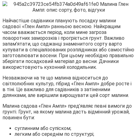
Найчастіше садівники планують посадку малини
садової «Глен Ампл» ранньою весною. Найкращим
часом вважається період, коли мине загроза
поворотних заморозків і прогріється грунт. Важливо
запам’ятати, що саджанці знаменитого сорту варто
купувати в спеціалізованих розплідниках або самостійно
заготовлювати восени. При цьому необхідно правильно
зберігати посадковий матеріал до весни. Дачники
використовують кухонний холодильник.
Незважаючи на те що малина відноситься до
світлолюбних культур, гібрид «Глен Ампл» добре росте і
в тіні. Це важливо для садівників з затіненими
ділянками, але вирішили вирощувати цей сорт малини.
Малина садова «Глен Ампл» пред’являє певні вимоги до
грунті. Грунт, на якому малина дасть відмінний урожай,
повинен бути:
суглинним або супіском;
легким або середнім по структурі;