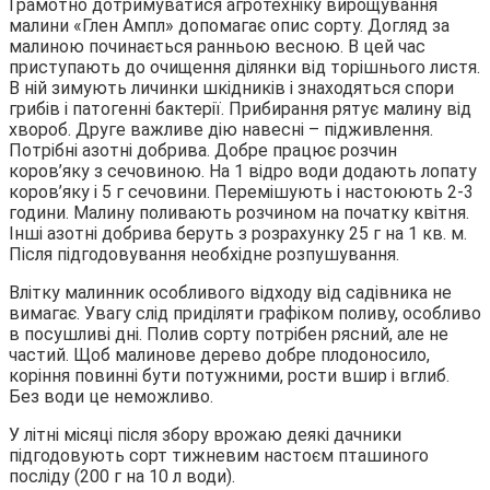
Грамотно дотримуватися агротехніку вирощування
малини «Глен Ампл» допомагає опис сорту. Догляд за
малиною починається ранньою весною. В цей час
приступають до очищення ділянки від торішнього листя.
В ній зимують личинки шкідників і знаходяться спори
грибів і патогенні бактерії. Прибирання рятує малину від
хвороб. Друге важливе дію навесні – підживлення.
Потрібні азотні добрива. Добре працює розчин
коров’яку з сечовиною. На 1 відро води додають лопату
коров’яку і 5 г сечовини. Перемішують і настоюють 2-3
години. Малину поливають розчином на початку квітня.
Інші азотні добрива беруть з розрахунку 25 г на 1 кв. м.
Після підгодовування необхідне розпушування.
Влітку малинник особливого відходу від садівника не
вимагає. Увагу слід приділяти графіком поливу, особливо
в посушливі дні. Полив сорту потрібен рясний, але не
частий. Щоб малинове дерево добре плодоносило,
коріння повинні бути потужними, рости вшир і вглиб.
Без води це неможливо.
У літні місяці після збору врожаю деякі дачники
підгодовують сорт тижневим настоєм пташиного
посліду (200 г на 10 л води).