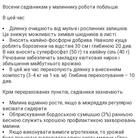
Восени садівникам у малиннику роботи побільше.
В цей час:
Ділянку очищають від мульчі і рослинних залишків.
Це знижує можливість зимівлі шкідників в листі.
Вносять калійно-фосфорні добрива. Навколо куща
роблять борозенки на відстані 30 см і глибиною 20 див.
В них вносять суперфосфат (50 г) та калійну сіль (40 г).
Речовини забезпечать закладку квіткових нирок і
збільшення майбутнього врожаю.
В цей же час перекопують ділянку з внесенням
компосту (3-4 кг на 1 кв. м). Глибина перекопування – 10
див.
Крім перерахованих пунктів, садівники зазначають:
Малина відмінно росте, якщо в міжряддях регулярно
висівати сидерати.
Обприскування бордоською сумішшю (3%) ранньою
весною служить хорошою профілактикою захворювань
малини.
Якщо виконувати вимоги агротехніки, то урожай
буде повністю відповідати опису сорту малини «Глен