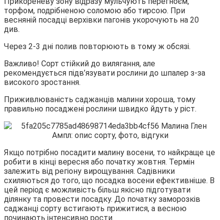
Прикореневу зону відразу мульчують перегноєм,
торфом, подрібненою соломою або тирсою. При
весняній посадці верхівки пагонів укорочують на 20
див.
Через 2-3 дні полив повторюють в тому ж обсязі.
Важливо! Сорт стійкий до вилягання, але
рекомендується підв’язувати рослини до шпалер з-за
високого зростання.
Приживлюваність саджанців малини хороша, тому
правильно посаджені рослини швидко йдуть у ріст.
Якщо потрібно посадити малину восени, то найкраще це
робити в кінці вересня або початку жовтня. Термін
залежить від регіону вирощування. Садівники
схиляються до того, що посадка восени ефективніше. В
цей період є можливість більш якісно підготувати
ділянку та провести посадку. До початку заморозків
саджанці сорту встигають прижитися, а весною
починають інтенсивно рости.