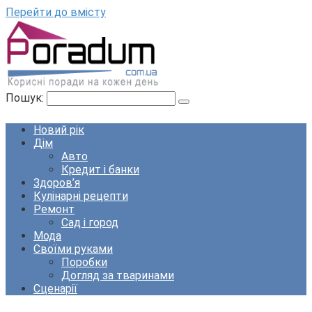
Перейти до вмісту
Пошук:
Новий рік
Дім
Авто
Кредит і банки
Здоров’я
Кулінарні рецепти
Ремонт
Сад і город
Мода
Своїми руками
Поробки
Догляд за тваринами
Сценарії