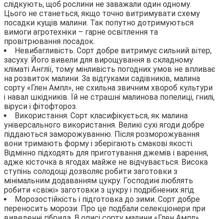
слідкують, щоб рослини не заважали один одному.
Цього не станеться, якщо точно витримувати схему
посадки кущів малини. Так попутно дотримуються
вимоги агротехніки – гарне освітлення та
провітрювання посадок.
Невибагливість. Сорт добре витримує сильний вітер,
засуху. Його вивели для вирощування в складному
кліматі Англії, тому мінливість погодних умов не впливає
на розвиток малини. За відгуками садівників, малина
сорту «Глен Ампл», не схильна звичним хвороб культури
і навал шкідників. Їй не страшні малинова попелиці, гнилі,
віруси і фітофтороз.
Використання. Сорт класифікується, як малина
універсального використання. Великі сухі ягоди добре
піддаються заморожуванню. Після розморожування
вони тримають форму і зберігають смакові якості.
Відмінно підходять для приготування джемів і варення,
адже кісточка в ягодах майже не відчувається. Висока
ступінь солодощі дозволяє робити заготовки з
мінімальним додаванням цукру. Господині люблять
робити «свіжі» заготовки з цукру і подрібнених ягід.
Морозостійкість і підготовка до зими. Сорт добре
переносить морози. Про це подбали селекціонери при
виведенні гібрида. В описі сорту малини «Глен Ампл»