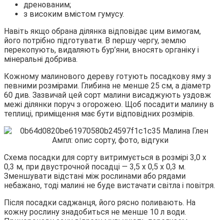
дренованим;
з високим вмістом гумусу.
Навіть якщо обрана ділянка відповідає цим вимогам,
його потрібно підготувати. В першу чергу, землю
перекопують, видаляють бур’яни, вносять органіку і
мінеральні добрива.
Кожному малинового дереву готують посадкову яму з
певними розмірами. Глибина не менше 25 см, а діаметр
60 див. Зазвичай цей сорт малини висаджують уздовж
межі ділянки поруч з огорожею. Щоб посадити малину в
теплиці, приміщення має бути відповідних розмірів.
Схема посадки для сорту витримується в розмірі 3,0 х
0,3 м, при двустрочной посадці — 3,5 х 0,5 х 0,3 м.
Зменшувати відстані між рослинами або рядами
небажано, тоді малині не буде вистачати світла і повітря.
Після посадки саджанця, його рясно поливають. На
кожну рослину знадобиться не менше 10 л води.