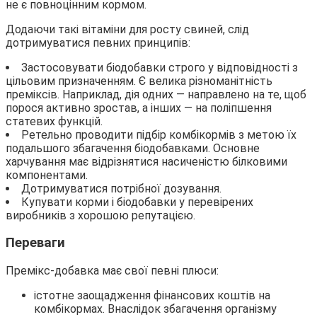
не є повноцінним кормом.
Додаючи такі вітаміни для росту свиней, слід
дотримуватися певних принципів:
Застосовувати біодобавки строго у відповідності з
цільовим призначенням. Є велика різноманітність
преміксів. Наприклад, дія одних — направлено на те, щоб
порося активно зростав, а інших — на поліпшення
статевих функцій.
Ретельно проводити підбір комбікормів з метою їх
подальшого збагачення біодобавками. Основне
харчування має відрізнятися насиченістю білковими
компонентами.
Дотримуватися потрібної дозування.
Купувати корми і біодобавки у перевірених
виробників з хорошою репутацією.
Переваги
Премікс-добавка має свої певні плюси:
істотне заощадження фінансових коштів на
комбікормах. Внаслідок збагачення організму