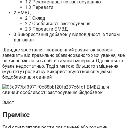
1.2 Рекомендації по застосуванню
1.3 Переваги
2 БМВД
2.1 Склад
2.2 Особливості застосування
2.3 Переваги БМВД
3 Використання добавок у відповідності з типом
відгодівлі
Швидке зростання і повноцінний розвиток поросят
залежать від
правильно збалансованого харчування, яке
повинно містити в собі вітаміни і мінерали. Однак цього
буває недостатньо. Тоді з метою більшого зміцнення
імунітету і розвитку використовуються спеціальні
біодобавки для свиней.
Зміст
Премікс
Такі стимулятори росту для свиней або гормони