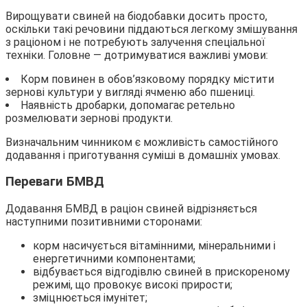
Вирощувати свиней на біодобавки досить просто,
оскільки такі речовини піддаються легкому змішування
з раціоном і не потребують залучення спеціальної
техніки. Головне — дотримуватися важливі умови:
Корм повинен в обов’язковому порядку містити
зернові культури у вигляді ячменю або пшениці.
Наявність дробарки, допомагає ретельно
розмелювати зернові продукти.
Визначальним чинником є можливість самостійного
додавання і приготування суміші в домашніх умовах.
Переваги БМВД
Додавання БМВД в раціон свиней відрізняється
наступними позитивними сторонами:
корм насичується вітамінними, мінеральними і
енергетичними компонентами;
відбувається відгодівлю свиней в прискореному
режимі, що провокує високі прирости;
зміцнюється імунітет;