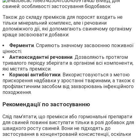
Також до складу преміксів для поросят входить не
тільки мінеральний комплекс, але і речовини
допоміжного дії, які допомагають свинячому організму
краще засвоювати добавки:
Ферменти
. Сприяють значному засвоєнню поживної
цінності.
Антиоксидантні речовини
. Дозволяють протягом
тривалого періоду зберігати в організмі всі компоненти,
які містять премікси.
Кормові антибіотики
. Використовуються з метою
прискорення надбавки у зростанні тваринами, а також є
профілактичним засобом від захворювань інфекційного
походження.
Рекомендації по застосуванню
Слід пам’ятати, що премікси або гормональні препарати
для свиней повинні виступати тільки в ролі добавок для
швидкого росту свиней. Вони не підходять до
застосування в концентрованій консистенції, оскільки