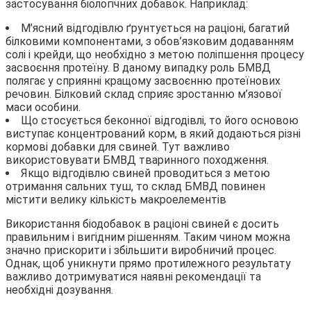
застосування біологічних добавок. Наприклад:
М’ясний відгодівлю ґрунтується на раціоні, багатий
білковими компонентами, з обов’язковим додаванням
солі і крейди, що необхідно з метою поліпшення процесу
засвоєння протеїну. В даному випадку роль БМВД
полягає у сприянні кращому засвоєнню протеїнових
речовин. Білковий склад сприяє зростанню м’язової
маси особини.
Що стосується беконної відгодівлі, то його основою
виступає концентрований корм, в який додаються різні
кормові добавки для свиней. Тут важливо
використовувати БМВД тваринного походження.
Якщо відгодівлю свиней проводиться з метою
отримання сальних туш, то склад БМВД повинен
містити велику кількість макроелементів
Використання біодобавок в раціоні свиней є досить
правильним і вигідним рішенням. Таким чином можна
значно прискорити і збільшити виробничий процес.
Однак, щоб уникнути прямо протилежного результату
важливо дотримуватися наявні рекомендації та
необхідні дозування.