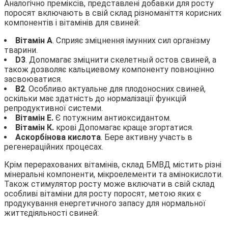
Аналогічно преміксів, представлені добавки для росту
поросят включають в свій склад різноманіття корисних
компонентів і вітамінів для свиней:
Вітамін А
. Сприяє зміцнення імунних сил організму
тварини.
D3
. Допомагає зміцнити скелетный остов свиней, а
також дозволяє кальциевому компоненту повноцінно
засвоюватися.
В2
. Особливо актуальне для плодоносних свиней,
оскільки має здатність до нормалізації функцій
репродуктивної системи.
Вітамін Е.
Є потужним антиоксидантом.
Вітамін К.
крові Допомагає краще згортатися.
Аскорбінова кислота
. Бере активну участь в
регенераційних процесах.
Крім перерахованих вітамінів, склад БМВД містить різні
мінеральні компоненти, мікроелементи та амінокислоти.
Також стимулятор росту може включати в свій склад
особливі вітаміни для росту поросят, метою яких є
продукування енергетичного запасу для нормальної
життєдіяльності свиней: