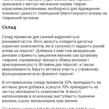
призначені з метою насичення кормів тварин
корисними речовинами, необхідного для підвищення
поживної цінності і поліпшення благотворного впливу на
тваринний організм.
Склад
Склад преміксів для свиней відрізняється
різноманітністю. Його можуть складати десятки
корисних компонентів, які в сукупності надають різний
вплив на поросят. Добавки з вмістом мінеральних
речовин сприяють зміцнення імунних сил організму
тварини, нормалізації процесу обміну речовин і
прискорення росту. Вітаміни для поросят, а також
мікроелементи, беруть активну участь у справному
функціонування всієї фізіології поросят.
В оптимальному складі преміксів 30% припадають на
активно діючі добавки, а решта 70% припадають на
частку наповнюють компонентів. В якості
наповнювачів в основному виступають пшеничні
висівки, а роль заповнювача грає вапняк.