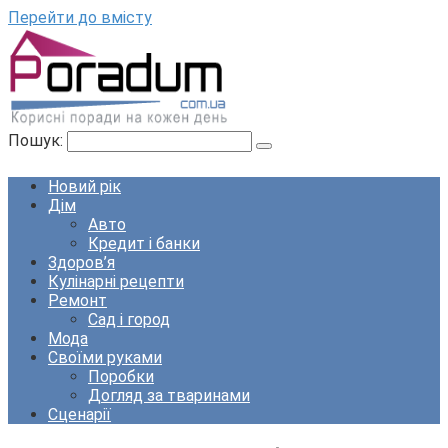
Перейти до вмісту
Пошук:
Новий рік
Дім
Авто
Кредит і банки
Здоров’я
Кулінарні рецепти
Ремонт
Сад і город
Мода
Своїми руками
Поробки
Догляд за тваринами
Сценарії