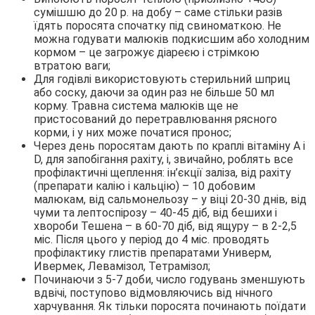
сумішшю до 20 р. на добу – саме стільки разів
їдять поросята спочатку під свиноматкою. Не
можна годувати малюків подкисшим або холодним
кормом – це загрожує діареєю і стрімкою
втратою ваги;
Для годівлі використовують стерильний шприц
або соску, даючи за один раз не більше 50 мл
корму. Травна система малюків ще не
пристосований до перетравлювання рясного
корми, і у них може початися пронос;
Через день поросятам дають по краплі вітаміну A і
D, для запобігання рахіту, і, звичайно, роблять все
профілактичні щеплення: ін’єкції заліза, від рахіту
(препарати калію і кальцію) – 10 добовим
малюкам, від сальмонельозу – у віці 20-30 днів, від
чуми та лептоспірозу – 40-45 діб, від бешихи і
хвороби Тешена – в 60-70 діб, від ящуру – в 2-2,5
міс. Після цього у період до 4 міс. проводять
профілактику глистів препаратами Универм,
Ивермек, Левамізол, Тетрамізол;
Починаючи з 5-7 доби, число годувань зменшують
вдвічі, поступово відмовляючись від нічного
харчування. Як тільки поросята починають поїдати