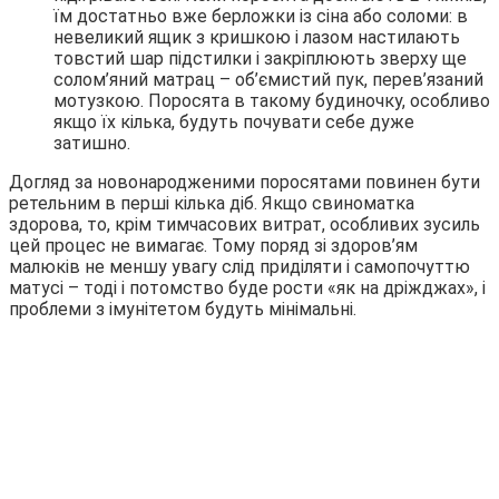
їм достатньо вже берложки із сіна або соломи: в
невеликий ящик з кришкою і лазом настилають
товстий шар підстилки і закріплюють зверху ще
солом’яний матрац – об’ємистий пук, перев’язаний
мотузкою. Поросята в такому будиночку, особливо
якщо їх кілька, будуть почувати себе дуже
затишно.
Догляд за новонародженими поросятами повинен бути
ретельним в перші кілька діб. Якщо свиноматка
здорова, то, крім тимчасових витрат, особливих зусиль
цей процес не вимагає. Тому поряд зі здоров’ям
малюків не меншу увагу слід приділяти і самопочуттю
матусі – тоді і потомство буде рости «як на дріжджах», і
проблеми з імунітетом будуть мінімальні.