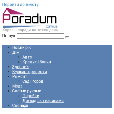
Перейти до вмісту
Пошук:
Новий рік
Дім
Авто
Кредит і банки
Здоров’я
Кулінарні рецепти
Ремонт
Сад і город
Мода
Своїми руками
Поробки
Догляд за тваринами
Сценарії