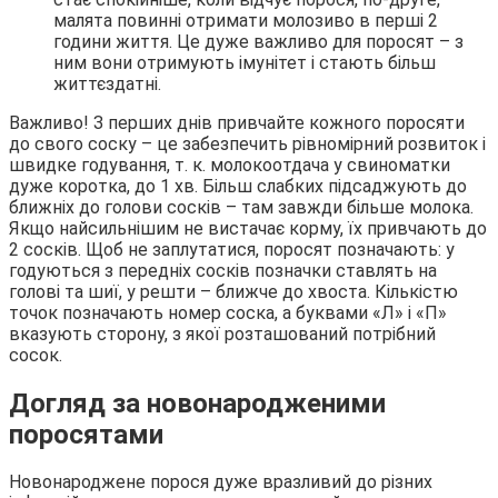
малята повинні отримати молозиво в перші 2
години життя. Це дуже важливо для поросят – з
ним вони отримують імунітет і стають більш
життєздатні.
Важливо! З перших днів привчайте кожного поросяти
до свого соску – це забезпечить рівномірний розвиток і
швидке годування, т. к. молокоотдача у свиноматки
дуже коротка, до 1 хв. Більш слабких підсаджують до
ближніх до голови сосків – там завжди більше молока.
Якщо найсильнішим не вистачає корму, їх привчають до
2 сосків. Щоб не заплутатися, поросят позначають: у
годуються з передніх сосків позначки ставлять на
голові та шиї, у решти – ближче до хвоста. Кількістю
точок позначають номер соска, а буквами «Л» і «П»
вказують сторону, з якої розташований потрібний
сосок.
Догляд за новонародженими
поросятами
Новонароджене порося дуже вразливий до різних