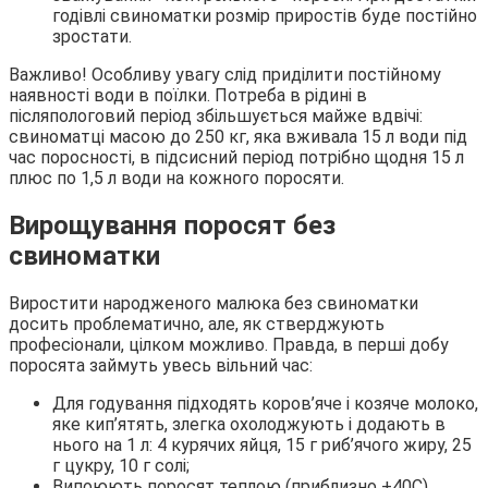
годівлі свиноматки розмір приростів буде постійно
зростати.
Важливо! Особливу увагу слід приділити постійному
наявності води в поїлки. Потреба в рідині в
післяпологовий період збільшується майже вдвічі:
свиноматці масою до 250 кг, яка вживала 15 л води під
час поросності, в підсисний період потрібно щодня 15 л
плюс по 1,5 л води на кожного поросяти.
Вирощування поросят без
свиноматки
Виростити народженого малюка без свиноматки
досить проблематично, але, як стверджують
професіонали, цілком можливо. Правда, в перші добу
поросята займуть увесь вільний час:
Для годування підходять коров’яче і козяче молоко,
яке кип’ятять, злегка охолоджують і додають в
нього на 1 л: 4 курячих яйця, 15 г риб’ячого жиру, 25
г цукру, 10 г солі;
Випоюють поросят теплою (приблизно +40С)