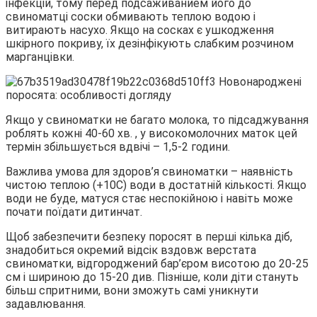
інфекцій, тому перед подсаживанием його до
свиноматці соски обмивають теплою водою і
витирають насухо. Якщо на сосках є ушкодження
шкірного покриву, їх дезінфікують слабким розчином
марганцівки.
Якщо у свиноматки не багато молока, то підсаджування
роблять кожні 40-60 хв. , у високомолочних маток цей
термін збільшується вдвічі – 1,5-2 години.
Важлива умова для здоров’я свиноматки – наявність
чистою теплою (+10С) води в достатній кількості. Якщо
води не буде, матуся стає неспокійною і навіть може
почати поїдати дитинчат.
Щоб забезпечити безпеку поросят в перші кілька діб,
знадобиться окремий відсік вздовж верстата
свиноматки, відгороджений бар’єром висотою до 20-25
см і шириною до 15-20 див. Пізніше, коли діти стануть
більш спритними, вони зможуть самі уникнути
задавлювання.