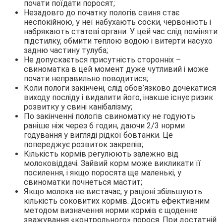
почати поїдати поросят;
Незадовго до початку пологів свиня стає
неспокійною, у неї набухають соски, червоніють і
набрякають статеві органи. У цей час слід поміняти
підстилку, обмити теплою водою і витерти насухо
задню частину тулуба;
Не допускається присутність сторонніх –
свиноматка в цей момент дуже чутливий і може
почати неправильно поводитися;
Коли пологи закінчені, слід обов’язково дочекатися
виходу посліду і видалити його, інакше існує ризик
розвитку у свині канібалізму;
По закінченні пологів свиноматку не годують
раніше ніж через 6 годин, даючи 2/3 норми
годування у вигляді рідкої бовтанки. Це
попереджує розвиток закрепів;
Кількість кормів регулюють залежно від
молоковіддачі. Зайвий корм може викликати її
посилення, і якщо поросята ще маленькі, у
свиноматки почнеться мастит;
Якщо молока не вистачає, у раціоні збільшують
кількість соковитих кормів. Досить ефективним
методом визначення норми кормів є щоденне
зважування «контрольного» порося. При достатній