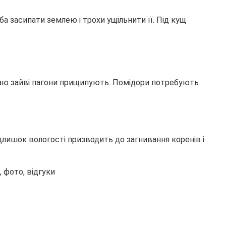
 засипати землею і трохи ущільнити її. Під кущ
жаю зайві пагони прищипують. Помідори потребують
длишок вологості призводить до загнивання коренів і