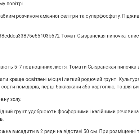
у повітрі.
абким розчином аміачної селітри та суперфосфату. Піджи
 мають 5-7 повноцінних листя. Томати Сызранская пипочка 
 краще освітлені місця і легкий родючий грунт. Культура до
і сорти помідорів, перці, баклажани або картоплю, то для 
вну золу.
дний грунт удобрюють фосфорними і калійними речовинами 
в.
жна висадити в 2 ряди на відстані 50 см. При розміщенн