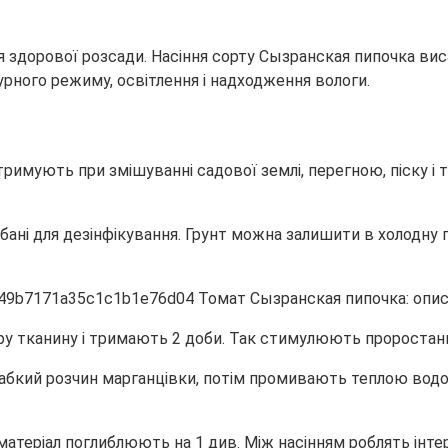
здорової розсади. Насіння сорту Сызранская пипочка вис
рного режиму, освітлення і надходження вологи.
тримують при змішуванні садової землі, перегною, піску і
ані для дезінфікування. Грунт можна залишити в холодну по
ру тканину і тримають 2 доби. Так стимулюють проростанн
слабкий розчин марганцівки, потім промивають теплою вод
еріал поглиблюють на 1 див. Між насінням роблять інтер