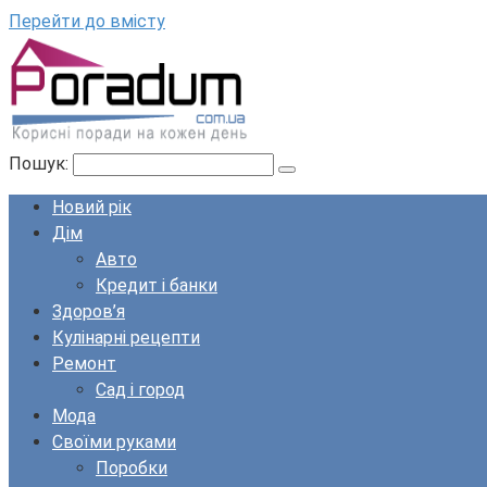
Перейти до вмісту
Пошук:
Новий рік
Дім
Авто
Кредит і банки
Здоров’я
Кулінарні рецепти
Ремонт
Сад і город
Мода
Своїми руками
Поробки