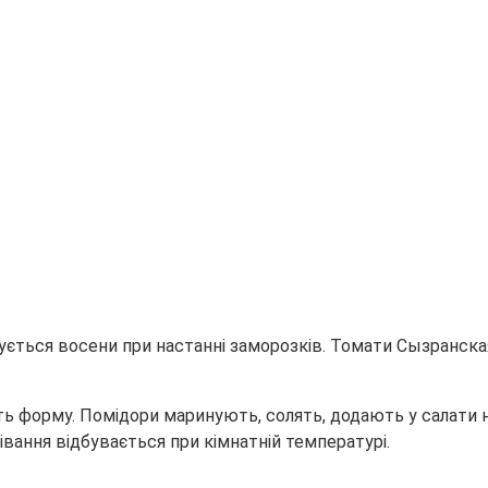
ується восени при настанні заморозків. Томати Сызранска
ть форму. Помідори маринують, солять, додають у салати н
івання відбувається при кімнатній температурі.