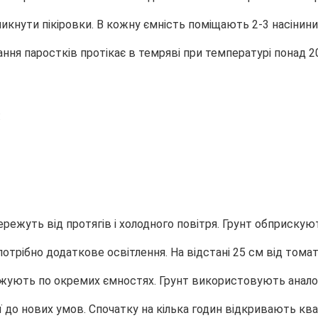
кнути пікіровки. В кожну ємність поміщають 2-3 насінини
 паростків протікає в темряві при температурі понад 20°
:
режуть від протягів і холодного повітря. Грунт обприску
потрібно додаткове освітлення. На відстані 25 см від тома
ують по окремих ємностях. Грунт використовують аналогічн
ї до нових умов. Спочатку на кілька годин відкривають кв