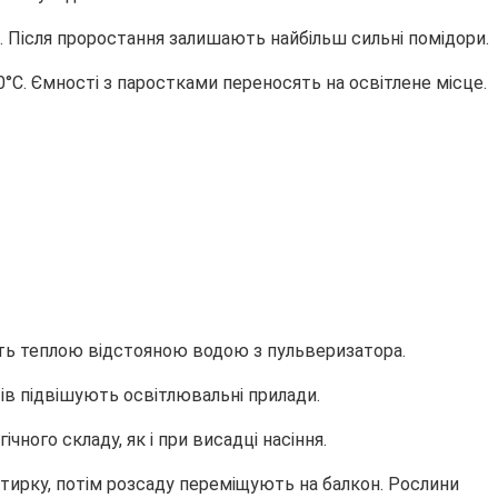
. Після проростання залишають найбільш сильні помідори.
С. Ємності з паростками переносять на освітлене місце.
ють теплою відстояною водою з пульверизатора.
тів підвішують освітлювальні прилади.
ого складу, як і при висадці насіння.
атирку, потім розсаду переміщують на балкон. Рослини