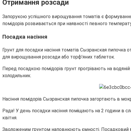
Отримання розсади
Запорукою успішного вирощування томатів є формування 
помідорів розвивається при наявності певного температу
Посадка насіння
Грунт для посадки насіння томатів Сызранская пипочка о
для вирощування розсади або торф’яних таблеток.
Перед посадкою помідорів грунт прогрівають на водяній б
холодильник.
Насіння помідорів Сызранская пипочка загортають в мок
Рада! У день посадки насіння поміщають на 2 години в 
квітня.
Зволоженим грунтом наповнюють ємності. Посадковий мат