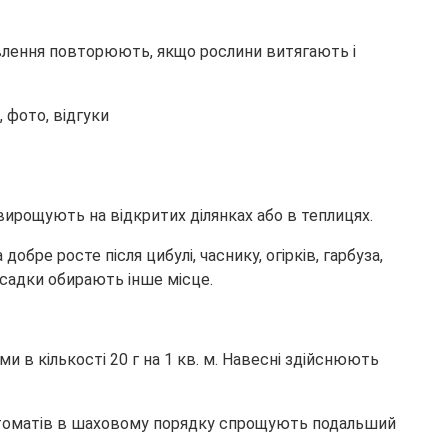
влення повторюють, якщо рослини витягають і
вирощують на відкритих ділянках або в теплицях.
бре росте після цибулі, часнику, огірків, гарбуза,
висадки обирають інше місце.
в кількості 20 г на 1 кв. м. Навесні здійснюють
і томатів в шаховому порядку спрощують подальший