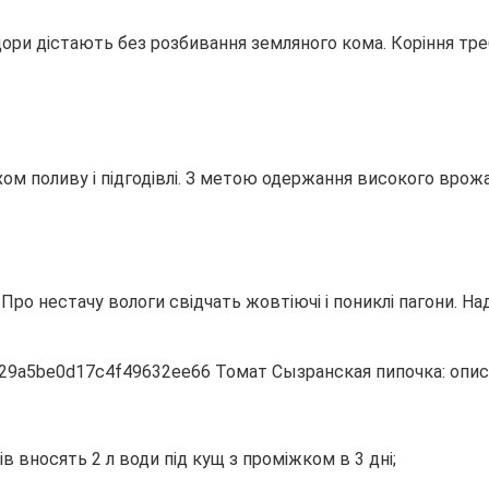
ри дістають без розбивання земляного кома. Коріння треба
ом поливу і підгодівлі. З метою одержання високого вро
ро нестачу вологи свідчать жовтіючі і пониклі пагони. На
в вносять 2 л води під кущ з проміжком в 3 дні;