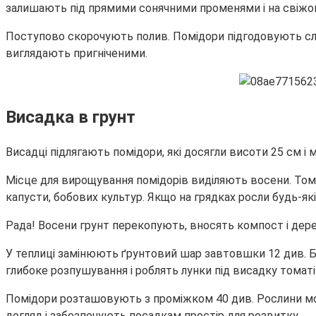
залишають під прямими сонячними променями і на свіжом
Поступово скорочують полив. Помідори підгодовують сл
виглядають пригніченими.
Висадка в грунт
Висадці підлягають помідори, які досягли висоти 25 см і
Місце для вирощування помідорів виділяють восени. Томати
капусти, бобових культур. Якщо на грядках росли будь-як
Рада! Восени грунт перекопують, вносять компост і дере
У теплиці замінюють ґрунтовий шар завтовшки 12 див. Бі
глибоке розпушування і роблять лунки під висадку томаті
Помідори розташовують з проміжком 40 див. Рослини мо
догляд і забезпечують посадкам простір для розвитку.