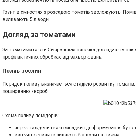
Грунт в ємностях з розсадою томатів зволожують. Помідо
виливають 5 л води.
Догляд за томатами
За томатами сорти Сызранская пипочка доглядають шлях
профілактичних обробках від захворювань.
Полив рослин
Порядок поливу визначається стадією розвитку томатів. П
поширенню хвороб.
Схема поливу помідорів:
через тиждень після висадки і до формування бутоні
квітучі рослини поливають 5 л води щотижня;