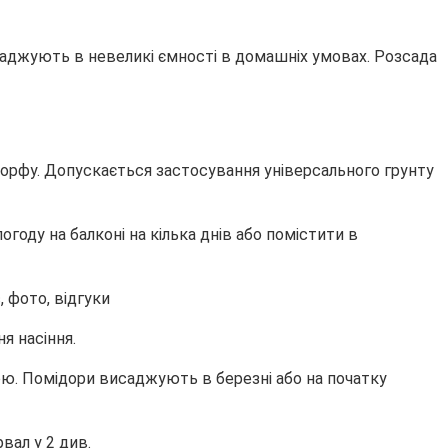
аджують в невеликі ємності в домашніх умовах. Розсада
 торфу. Допускається застосування універсального грунту
году на балконі на кілька днів або помістити в
я насіння.
ою. Помідори висаджують в березні або на початку
вал у 2 див.