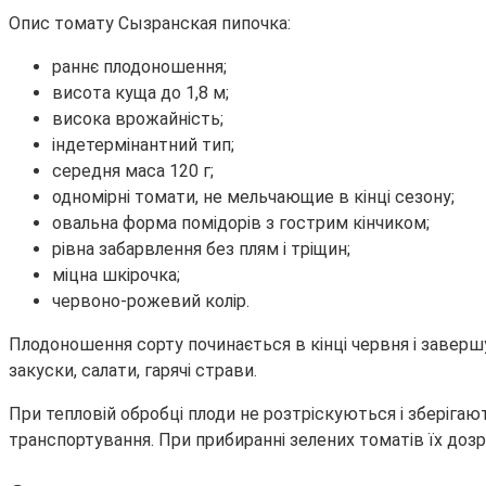
Опис томату Сызранская пипочка:
раннє плодоношення;
висота куща до 1,8 м;
висока врожайність;
індетермінантний тип;
середня маса 120 г;
одномірні томати, не мельчающие в кінці сезону;
овальна форма помідорів з гострим кінчиком;
рівна забарвлення без плям і тріщин;
міцна шкірочка;
червоно-рожевий колір.
Плодоношення сорту починається в кінці червня і заверш
закуски, салати, гарячі страви.
При тепловій обробці плоди не розтріскуються і зберігаю
транспортування. При прибиранні зелених томатів їх дозр