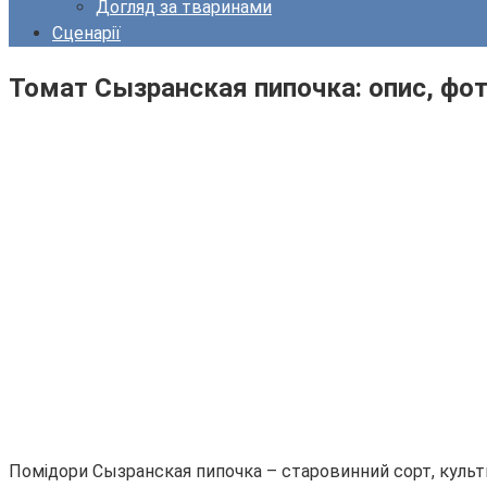
Догляд за тваринами
Сценарії
Томат Сызранская пипочка: опис, фот
Помідори Сызранская пипочка – старовинний сорт, культ