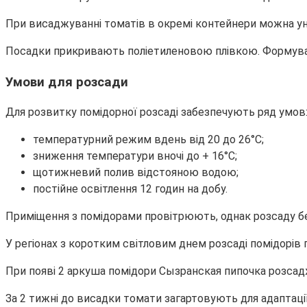
При висаджуванні томатів в окремі контейнери можна уни
Посадки прикривають поліетиленовою плівкою. Формування
Умови для розсади
Для розвитку помідорної розсаді забезпечують ряд умов
температурний режим вдень від 20 до 26°С;
зниження температури вночі до + 16°С;
щотижневий полив відстояною водою;
постійне освітлення 12 годин на добу.
Приміщення з помідорами провітрюють, однак розсаду бе
У регіонах з коротким світловим днем розсаді помідорів 
При появі 2 аркуша помідори Сызранская пипочка розсадж
За 2 тижні до висадки томати загартовують для адаптаці