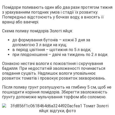
Помідори поливають один або два рази протягом тижня
з урахуванням погодних умов і стадії їх розвитку.
Попередньо відстоюють у бочках воду, а вносять її
вранці або ввечері.
Схема поливу помідорів Золоті яйця:
до формування бутонів – кожні 3 дня за
допомогою 3 л води на кущ;
в період цвітіння – щотижня по 5 л води;
при плодоношенні – двічі на тиждень по 2 л води.
Ознакою нестачі вологи є пожовтіння і скручування
бадилля. При недостатній зволоженості починається
опадання суцвіть. Надлишок вологи уповільнює
розвиток томатів і провокує розвиток захворювань.
Після поливу грунт розпушують на глибину 5 см, щоб не
пошкодити коріння помідорів. Зберегти зволоженість
ґрунту допоможе мульчування торфом або соломою.