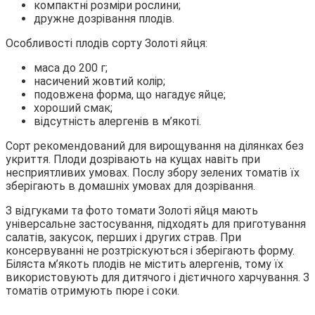
компактні розміри рослини;
дружне дозрівання плодів.
Особливості плодів сорту Золоті яйця:
маса до 200 г;
насичений жовтий колір;
подовжена форма, що нагадує яйце;
хороший смак;
відсутність алергенів в м’якоті.
Сорт рекомендований для вирощування на ділянках без
укриття. Плоди дозрівають на кущах навіть при
несприятливих умовах. Послу збору зелених томатів їх
зберігають в домашніх умовах для дозрівання.
З відгуками та фото томати Золоті яйця мають
універсальне застосування, підходять для приготування
салатів, закусок, перших і других страв. При
консервуванні не розтріскуються і зберігають форму.
Біляста м’якоть плодів не містить алергенів, тому їх
використовують для дитячого і дієтичного харчування. З
томатів отримують пюре і соки.