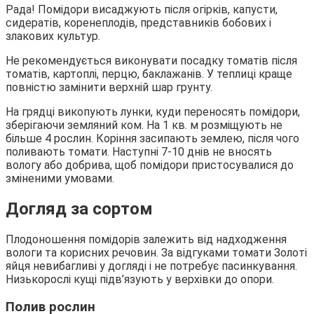
Рада! Помідори висаджують після огірків, капусти,
сидератів, коренеплодів, представників бобових і
злакових культур.
Не рекомендується виконувати посадку томатів після
томатів, картоплі, перцю, баклажанів. У теплиці краще
повністю замінити верхній шар грунту.
На грядці викопують лунки, куди переносять помідори,
зберігаючи земляний ком. На 1 кв. м розміщують не
більше 4 рослин. Коріння засипають землею, після чого
поливають томати. Наступні 7-10 днів не вносять
вологу або добрива, щоб помідори пристосувалися до
зміненими умовами.
Догляд за сортом
Плодоношення помідорів залежить від надходження
вологи та корисних речовин. За відгуками томати Золоті
яйця невибагливі у догляді і не потребує пасинкування.
Низькорослі кущі підв’язують у верхівки до опори.
Полив рослин