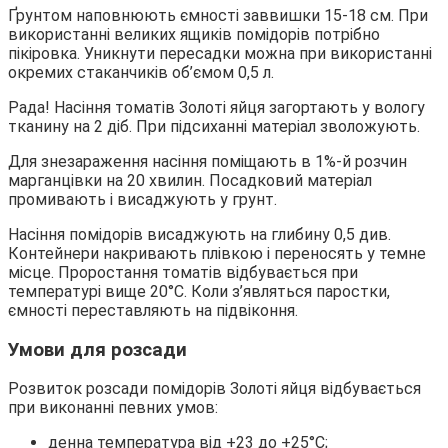
Ґрунтом наповнюють ємності заввишки 15-18 см. При
використанні великих ящиків помідорів потрібно
пікіровка. Уникнути пересадки можна при використанні
окремих стаканчиків об’ємом 0,5 л.
Рада! Насіння томатів Золоті яйця загортають у вологу
тканину на 2 діб. При підсиханні матеріал зволожують.
Для знезараження насіння поміщають в 1%-й розчин
марганцівки на 20 хвилин. Посадковий матеріал
промивають і висаджують у грунт.
Насіння помідорів висаджують на глибину 0,5 див.
Контейнери накривають плівкою і переносять у темне
місце. Проростання томатів відбувається при
температурі вище 20°С. Коли з’являться паростки,
ємності переставляють на підвіконня.
Умови для розсади
Розвиток розсади помідорів Золоті яйця відбувається
при виконанні певних умов:
денна температура від +23 до +25°С;