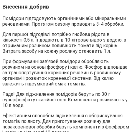
Внесення добрив
Помідори підгодовують органічними або мінеральними
речовинами. Протягом сезону проводять 3-4 обробки.
Для першої підгодівлі потрібно гнойова рідота в
кількості 0,5 л. Її додають в 10-літрове відро з водою, а
отриманим розчином поливають томати під корінь.
Витрата засобу на кожну рослину становить 1 л.
При формуванні зав’язей помідори обробляють
розчином на основі фосфору і калію. Фосфор відповідає
за транспортування корисних речовин в рослинному
організмі і розвиток кореневої системи. Від калію
залежить підсумковий смак томатів.
Рада! Для підживлення помідорів беруть по 30 г
суперфосфату і калійної солі. Компоненти розчиняють у
10 л води.
Ефективним способом підживлення є обприскування
томатів по листу. Для приготування розчину для
позакореневої обробки беруть компоненти з фосфором