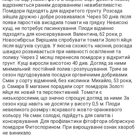
відрізняється раннім дозріванням і невибагливістю.
Помідори підходять для відкритого грунту. Розсада
зійшла дружно і добре розвивалася. Через 50 днів після
появи паростків висадила томати на грядку. Невисокі
кущі, не потребує пасинкування. Плоди відмінно
підходять для консервування. Валентина, 62 роки, р.
Новосибірськ Вирішила спробувати томати Золоті яйця
після відгуків сусідів. У якісна схожість насіння, розсада
швидко розвивається при наявності освітлення та
поливу. Через 2 місяці перенесла помідори у відкритий
грунт. Кущі виросли висотою 40 див. Догляд за ними
мінімальний: постійний полив і розпушування. Тричі за
сезон підгодовувала посадки органічними добривами.
Смак у сорту відмінний, без кислинки. Михайло, 53 роки,
р. Самара В магазині порадили сорт помідорів Золоті
яйця як новий та перспективний. Томати є
низькорослими, що значно спрощує догляд за ними. За
сезон кущі навіть не досягли у висоту 0,5 м. Плоди
невеликого розміру і яскравого жовто-оранжевого
кольору. На смак солодкі, підійдуть для салатів і
консервування. Для профілактики фітофтори обприскую
помідори Фитоспорином. При вирощуванні ознак хвороб
не виникало.