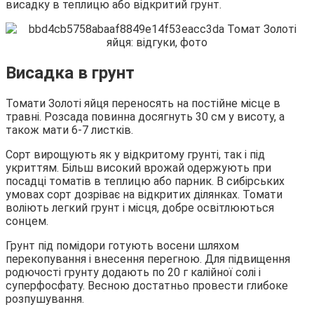
висадку в теплицю або відкритий грунт.
Висадка в грунт
Томати Золоті яйця переносять на постійне місце в
травні. Розсада повинна досягнуть 30 см у висоту, а
також мати 6-7 листків.
Сорт вирощують як у відкритому грунті, так і під
укриттям. Більш високий врожай одержують при
посадці томатів в теплицю або парник. В сибірських
умовах сорт дозріває на відкритих ділянках. Томати
воліють легкий грунт і місця, добре освітлюються
сонцем.
Грунт під помідори готують восени шляхом
перекопування і внесення перегною. Для підвищення
родючості грунту додають по 20 г калійної солі і
суперфосфату. Весною достатньо провести глибоке
розпушування.