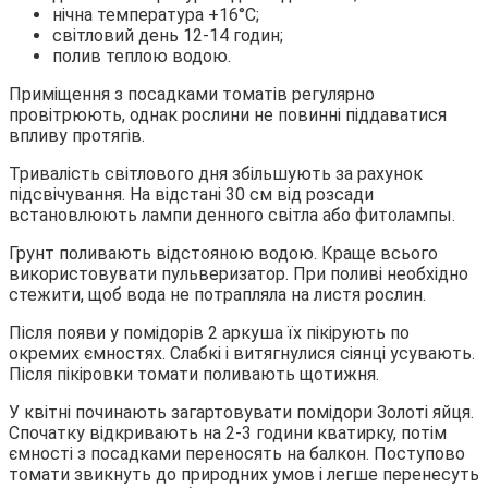
нічна температура +16°С;
світловий день 12-14 годин;
полив теплою водою.
Приміщення з посадками томатів регулярно
провітрюють, однак рослини не повинні піддаватися
впливу протягів.
Тривалість світлового дня збільшують за рахунок
підсвічування. На відстані 30 см від розсади
встановлюють лампи денного світла або фитолампы.
Грунт поливають відстояною водою. Краще всього
використовувати пульверизатор. При поливі необхідно
стежити, щоб вода не потрапляла на листя рослин.
Після появи у помідорів 2 аркуша їх пікірують по
окремих ємностях. Слабкі і витягнулися сіянці усувають.
Після пікіровки томати поливають щотижня.
У квітні починають загартовувати помідори Золоті яйця.
Спочатку відкривають на 2-3 години кватирку, потім
ємності з посадками переносять на балкон. Поступово
томати звикнуть до природних умов і легше перенесуть