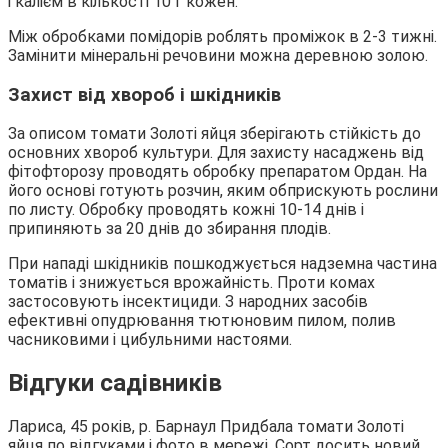
і калієм в кількості 10 г кожен.
Між обробками помідорів роблять проміжок в 2-3 тижні.
Замінити мінеральні речовини можна деревною золою.
Захист від хвороб і шкідників
За описом томати Золоті яйця зберігають стійкість до
основних хвороб культури. Для захисту насаджень від
фітофторозу проводять обробку препаратом Ордан. На
його основі готують розчин, яким обприскують рослини
по листу. Обробку проводять кожні 10-14 днів і
припиняють за 20 днів до збирання плодів.
При нападі шкідників пошкоджується надземна частина
томатів і знижується врожайність. Проти комах
застосовують інсектициди. З народних засобів
ефективні опудрювання тютюновим пилом, полив
часниковими і цибульними настоями.
Відгуки садівників
Лариса, 45 років, р. Барнаул Придбала томати Золоті
яйця по відгуками і фото в мережі. Сорт досить новий,