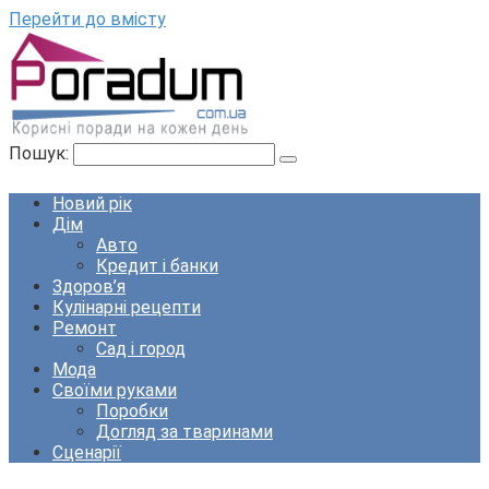
Перейти до вмісту
Пошук:
Новий рік
Дім
Авто
Кредит і банки
Здоров’я
Кулінарні рецепти
Ремонт
Сад і город
Мода
Своїми руками
Поробки
Догляд за тваринами
Сценарії