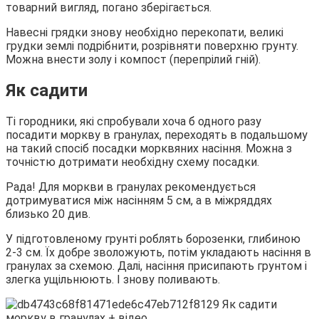
товарний вигляд, погано зберігається.
Навесні грядки знову необхідно перекопати, великі
грудки землі подрібнити, розрівняти поверхню грунту.
Можна внести золу і компост (перепрілий гній).
Як садити
Ті городники, які спробували хоча б одного разу
посадити моркву в гранулах, переходять в подальшому
на такий спосіб посадки морквяних насіння. Можна з
точністю дотримати необхідну схему посадки.
Рада! Для моркви в гранулах рекомендується
дотримуватися між насінням 5 см, а в міжряддях
близько 20 див.
У підготовленому грунті роблять борозенки, глибиною
2-3 см. Їх добре зволожують, потім укладають насіння в
гранулах за схемою. Далі, насіння присипають грунтом і
злегка ущільнюють. І знову поливають.