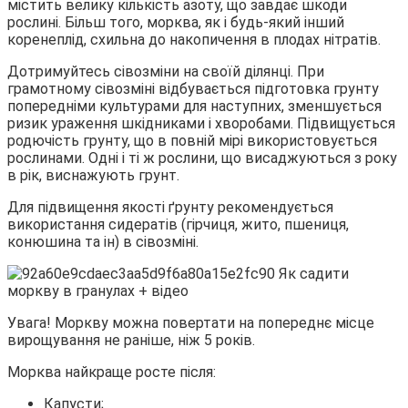
містить велику кількість азоту, що завдає шкоди
рослині. Більш того, морква, як і будь-який інший
коренеплід, схильна до накопичення в плодах нітратів.
Дотримуйтесь сівозміни на своїй ділянці. При
грамотному сівозміні відбувається підготовка грунту
попередніми культурами для наступних, зменшується
ризик ураження шкідниками і хворобами. Підвищується
родючість грунту, що в повній мірі використовується
рослинами. Одні і ті ж рослини, що висаджуються з року
в рік, виснажують грунт.
Для підвищення якості ґрунту рекомендується
використання сидератів (гірчиця, жито, пшениця,
конюшина та ін) в сівозміні.
Увага! Моркву можна повертати на попереднє місце
вирощування не раніше, ніж 5 років.
Морква найкраще росте після:
Капусти;