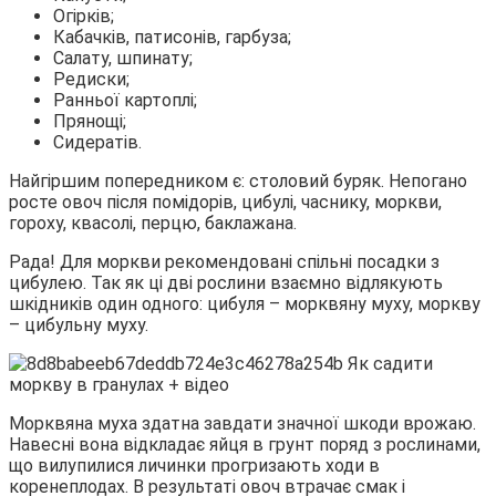
Огірків;
Кабачків, патисонів, гарбуза;
Салату, шпинату;
Редиски;
Ранньої картоплі;
Прянощі;
Сидератів.
Найгіршим попередником є: столовий буряк. Непогано
росте овоч після помідорів, цибулі, часнику, моркви,
гороху, квасолі, перцю, баклажана.
Рада! Для моркви рекомендовані спільні посадки з
цибулею. Так як ці дві рослини взаємно відлякують
шкідників один одного: цибуля – морквяну муху, моркву
– цибульну муху.
Морквяна муха здатна завдати значної шкоди врожаю.
Навесні вона відкладає яйця в грунт поряд з рослинами,
що вилупилися личинки прогризають ходи в
коренеплодах. В результаті овоч втрачає смак і