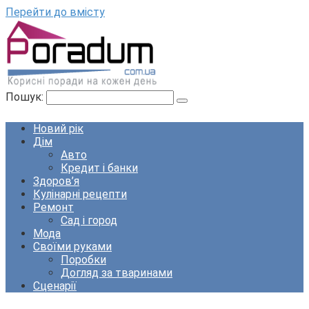
Перейти до вмісту
Пошук:
Новий рік
Дім
Авто
Кредит і банки
Здоров’я
Кулінарні рецепти
Ремонт
Сад і город
Мода
Своїми руками
Поробки
Догляд за тваринами
Сценарії