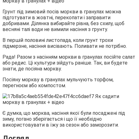
Грунт під зимовий посів моркви в гранулах можна
підготувати в жовтні, перекопати і заправити
добривами. Ділянка вибирайте рівна, без схилу, щоб
весняні талі води не вимили насіння з грунту.
В першій половині листопада, коли грунт трохи
підмерзне, насіння висівають. Поливати не потрібно.
Рада! Разом з насінням моркви в гранулах посійте салат
або редис. Ці культури зійдуть раніше. Так, ви будете
знати, де посіяна моркву.
Посіяну моркву в гранулах мульчують торфом,
перегноєм або компостом.
Є думка, що морква, насіння якої були посаджені під
зиму, погано зберігається і що її необхідно
використовувати в їжу за сезон або заморозити.
Догляд