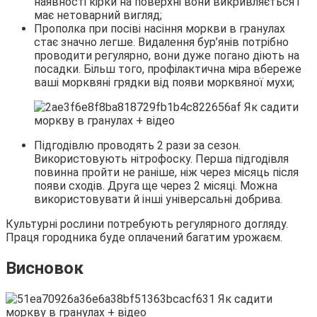
наявності кірки на поверхні вони викривляється і
має нетоварний вигляд;
Прополка при посіві насіння моркви в гранулах
стає значно легше. Видалення бур’янів потрібно
проводити регулярно, вони дуже погано діють на
посадки. Більш того, профілактична міра вбереже
ваші морквяні грядки від появи морквяної мухи;
Підгодівлю проводять 2 рази за сезон.
Використовують нітрофоску. Перша підгодівля
повинна пройти не раніше, ніж через місяць після
появи сходів. Друга ще через 2 місяці. Можна
використовувати й інші універсальні добрива.
Культурні рослини потребують регулярного догляду.
Праця городника буде оплачений багатим урожаєм.
Висновок