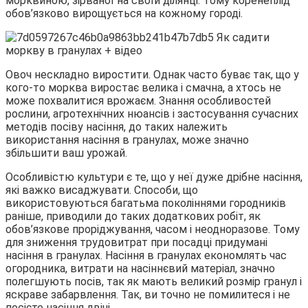
морквиною,
зірваної на своїй ділянці. Тому коренеплід
обов’язково вирощується на кожному городі.
Овоч нескладно виростити. Однак часто буває так, що у
кого-то морква виростає велика і смачна, а хтось не
може похвалитися врожаєм. Знання особливостей
рослини, агротехнічних нюансів і застосування сучасних
методів посіву насіння, до таких належить
використання насіння в гранулах, може значно
збільшити ваш урожай.
Особливістю культури є те, що у неї дуже дрібне насіння,
які важко висаджувати. Способи, що
використовуються багатьма поколіннями городників
раніше, приводили до таких додаткових робіт, як
обов’язкове проріджування, часом і неодноразове. Тому
для зниження трудовитрат при посадці придумані
насіння в гранулах. Насіння в гранулах економлять час
огородника, витрати на насіннєвий матеріал, значно
полегшують посів, так як мають великий розмір гранул і
яскраве забарвлення. Так, ви точно не помилитеся і не
посієте насіння двічі.