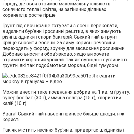
городу, де овоч отримає максимальну кількість
сонячного тепла і світла, на затінених ділянках
коренеплід росте гірше.
Грунт під овоч краще готувати з осені: перекопати,
видалити бур’яни і рослинні рештки, в яких зимують
різні шкідники і спори бактерій. Свіжий гній в грунт
краще вносити восени. За зиму корисні речовини
переходять у форму, зручну для засвоєння рослинами.
Добриво вносити обов’язково, якщо ви хочете
отримати хороший урожай, так як супіщані і суглинисті
грунти, які так подобаються моркви, бідні гумусом.
Можна внести таке поєднання добрив на 1 кв. м ґрунту:
суперфосфат (30 г), аміачна селітра (15 г), хлористий
калій (10 г).
Увага! Свіжий гній навесні принесе більше шкоди, ніж
користі.
Так як містить насіння бур’янів, привертає шкідників і