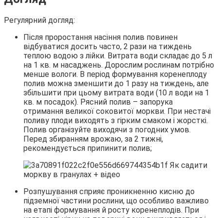
Регулярний догляд:
Після проростання насіння полив повинен
відбуватися досить часто, 2 рази на тиждень
теплою водою з лійки. Витрата води складає до 5 л
на 1 кв. м насаджень. Дорослим рослинам потрібно
менше вологи. В період формування коренеплоду
полив можна зменшити до 1 разу на тиждень, але
збільшити при цьому витрата води (10 л води на 1
кв. м посадок). Рясний полив – запорука
отримання великої соковитої моркви. При нестачі
поливу плоди виходять з гірким смаком і жорсткі.
Полив організуйте виходячи з погодних умов.
Перед збиранням врожаю, за 2 тижні,
рекомендується припинити полив;
Розпушування сприяє проникненню кисню до
підземної частини рослини, що особливо важливо
на етапі формування й росту коренеплодів. При