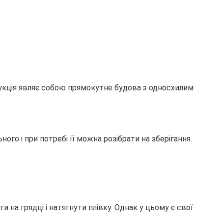
рукція являє собою прямокутне будова з односхилим
го і при потребі її можна розібрати на зберігання.
 на грядці і натягнути плівку. Однак у цьому є свої