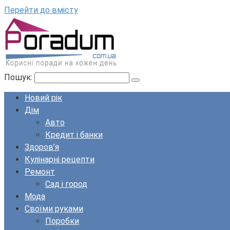
Перейти до вмісту
Пошук:
Новий рік
Дім
Авто
Кредит і банки
Здоров’я
Кулінарні рецепти
Ремонт
Сад і город
Мода
Своїми руками
Поробки