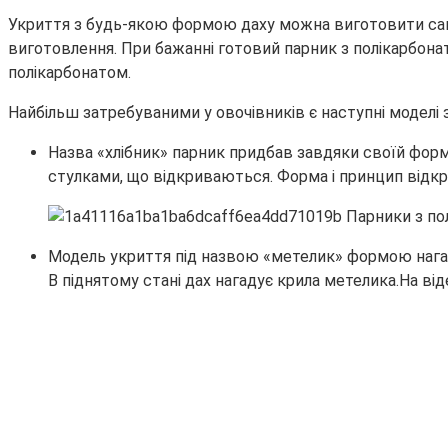
Укриття з будь-якою формою даху можна виготовити само
виготовлення. При бажанні готовий парник з полікарбон
полікарбонатом.
Найбільш затребуваними у овочівників є наступні моделі
Назва «хлібник» парник придбав завдяки своїй формі
стулками, що відкриваються. Форма і принцип відкр
Модель укриття під назвою «метелик» формою нагаду
В піднятому стані дах нагадує крила метелика.На ві