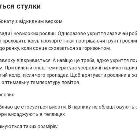
ться стулки
ади і невисоких рослин. Одноразове укриття зазвичай робл
роходять крізь прозорі стінки, прогріваючи грунт і рослин
 до ранку, коли сонце сховається за горизонтом.
зверху відкривається. А навіщо це треба, адже укриття пр
 При сильній спеці температура усередині парника підвищу
ий колір, після чого пропадає. Щоб врятувати рослини в жа
 оптимальну температуру повітря.
рослин.
собливо це стосується висоти. В парнику не облаштовують 
тури висаджують в теплицях.
имуються таких розмірів: