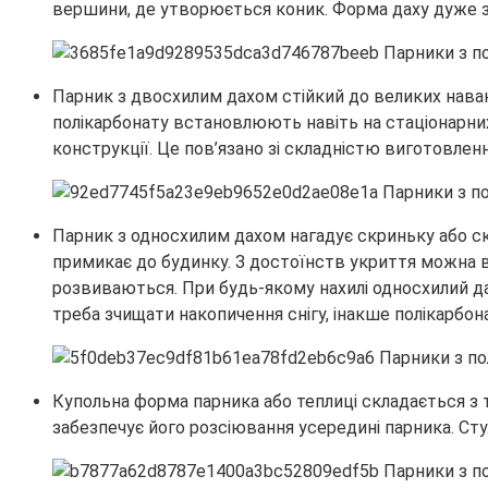
вершини, де утворюється коник. Форма даху дуже зр
Парник з двосхилим дахом стійкий до великих наван
полікарбонату встановлюють навіть на стаціонарних
конструкції. Це пов’язано зі складністю виготовлен
Парник з односхилим дахом нагадує скриньку або ск
примикає до будинку. З достоїнств укриття можна в
розвиваються. При будь-якому нахилі односхилий дах
треба зчищати накопичення снігу, інакше полікарбон
Купольна форма парника або теплиці складається з
забезпечує його розсіювання усередині парника. Сту