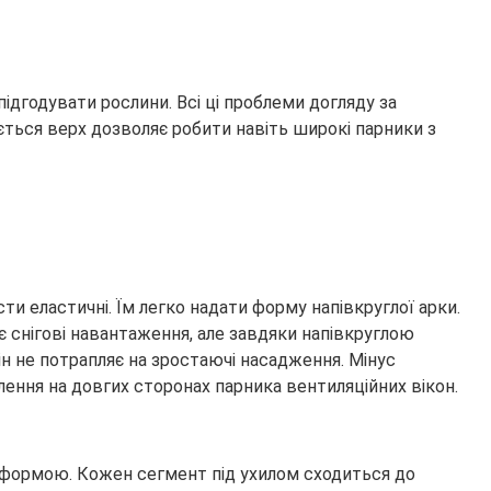
підгодувати рослини. Всі ці проблеми догляду за
ться верх дозволяє робити навіть широкі парники з
и еластичні. Їм легко надати форму напівкруглої арки.
 снігові навантаження, але завдяки напівкруглою
ін не потрапляє на зростаючі насадження. Мінус
ння на довгих сторонах парника вентиляційних вікон.
ою формою. Кожен сегмент під ухилом сходиться до