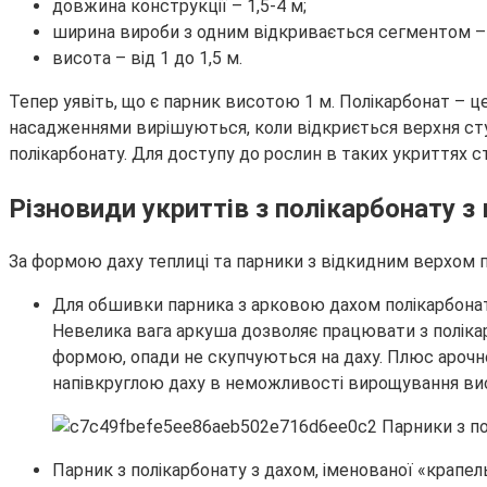
довжина конструкції – 1,5-4 м;
ширина вироби з одним відкривається сегментом – 1
висота – від 1 до 1,5 м.
Тепер уявіть, що є парник висотою 1 м. Полікарбонат – це
насадженнями вирішуються, коли відкриється верхня сту
полікарбонату. Для доступу до рослин в таких укриттях ст
Різновиди укриттів з полікарбонату 
За формою даху теплиці та парники з відкидним верхом п
Для обшивки парника з арковою дахом полікарбонат 
Невелика вага аркуша дозволяє працювати з полікар
формою, опади не скупчуються на даху. Плюс арочної
напівкруглою даху в неможливості вирощування вис
Парник з полікарбонату з дахом, іменованої «крапе