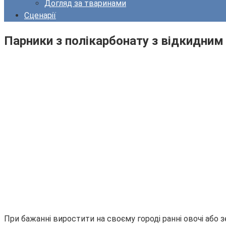
Догляд за тваринами
Сценарії
Парники з полікарбонату з відкидним
При бажанні виростити на своєму городі ранні овочі або