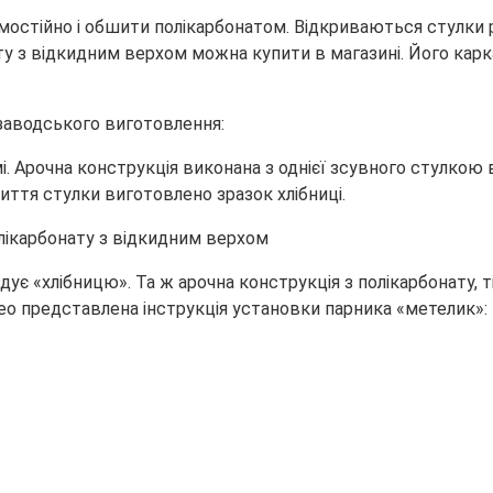
стійно і обшити полікарбонатом. Відкриваються стулки р
ату з відкидним верхом можна купити в магазині. Його ка
 заводського виготовлення:
. Арочна конструкція виконана з однієї зсувного стулкою 
иття стулки виготовлено зразок хлібниці.
є «хлібницю». Та ж арочна конструкція з полікарбонату, т
део представлена інструкція установки парника «метелик»: