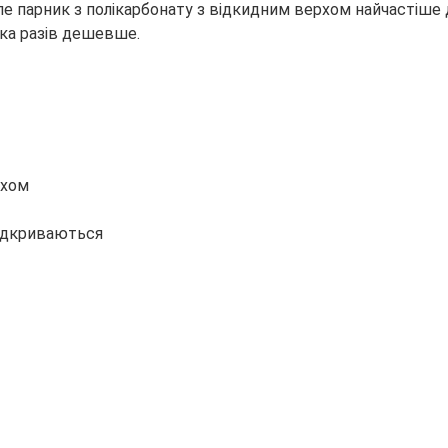
але парник з полікарбонату з відкидним верхом
найчастіше 
лька разів дешевше.
рхом
відкриваються