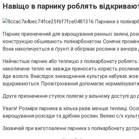
Навіщо в парнику роблять відкриваю
Парник призначений для вирощування ранньої зелені, розс
конструкцію обшивають полікарбонатом. Сонячні промені п
Вона накопичується в ґрунті й обігріває рослини з вечора
Найчастіше парник або теплицю з полікарбонату роблять 
накопичене тепло не завжди приносить користь рослинам.
йде волога. Внаслідок зневоднення культура набуває жовт
відкриваються. Провітрювання допомагає нормалізувати
Друге призначення стулок полягає у вільному доступі до 
Увага! Розміри парника в кілька разів менше теплиці. О
вирощування розсади та дрібних рослин. Великі с/х куль
Зазвичай при виготовленні парника з полікарбонату дотр