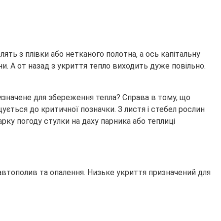
ять з плівки або нетканого полотна, а ось капітальну
и. А от назад з укриття тепло виходить дуже повільно.
изначене для збереження тепла? Справа в тому, що
ється до критичної позначки. З листя і стебел рослин
рку погоду стулки на даху парника або теплиці
автополив та опалення. Низьке укриття призначений для