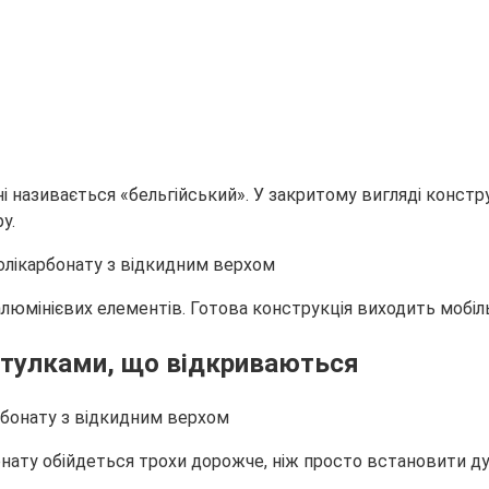
ні називається «бельгійський». У закритому вигляді конст
у.
юмінієвих елементів. Готова конструкція виходить мобільно
 стулками, що відкриваються
нату обійдеться трохи дорожче, ніж просто встановити дуги