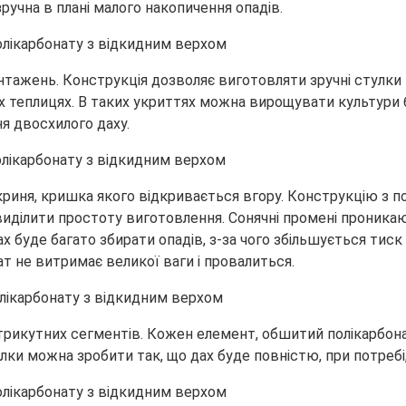
учна в плані малого накопичення опадів.
тажень. Конструкція дозволяє виготовляти зручні стулки 
 теплицях. В таких укриттях можна вирощувати культури 
ня двосхилого даху.
риня, кришка якого відкривається вгору. Конструкцію з п
иділити простоту виготовлення. Сонячні промені проникаю
 буде багато збирати опадів, з-за чого збільшується тиск
ат не витримає великої ваги і провалиться.
 трикутних сегментів. Кожен елемент, обшитий полікарбон
лки можна зробити так, що дах буде повністю, при потребі, 