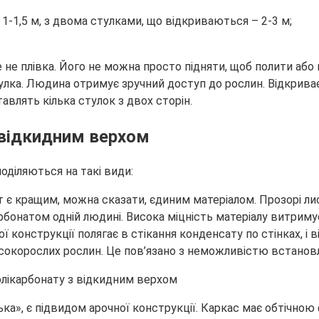
-1,5 м, з двома стулками, що відкриваються – 2-3 м;
 не плівка. Його не можна просто підняти, щоб полити або 
лка. Людина отримує зручний доступ до рослин. Відкриває
авлять кілька стулок з двох сторін.
з відкидним верхом
оділяються на такі види:
є кращим, можна сказати, єдиним матеріалом. Прозорі лист
бонатом одній людині. Висока міцність матеріалу витримує
 конструкції полягає в стікання конденсату по стінках, і в
окорослих рослин. Це пов’язано з неможливістю встановле
лька», є підвидом арочної конструкції. Каркас має обтічн