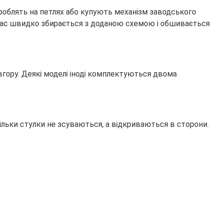
облять на петлях або купують механізм заводського
ркас швидко збирається з доданою схемою і обшивається
вгору. Деякі моделі іноді комплектуються двома
ільки стулки не зсуваються, а відкриваються в сторони.