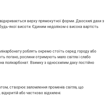
відкривається верху прямокутної форми. Двосхилі дахи з
будь-якої висоти. Єдиним недоліком є висока вартість
олікарбонату роблять окремо стоїть серед городу або
ть погано, рослини отримують мало світла і слабо
 на полікарбонат. Взимку з односхилим даху постійно
атом, створює заломлення променів світла, що
відкритій або частково відхилені.