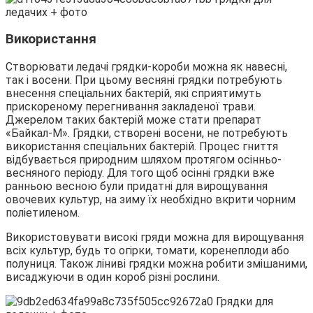
Використання
Створювати ледачі грядки-короби можна як навесні,
так і восени. При цьому весняні грядки потребують
внесення спеціальних бактерій, які сприятимуть
прискореному перегнивання закладеної трави.
Джерелом таких бактерій може стати препарат
«Байкал-М». Грядки, створені восени, не потребують
використання спеціальних бактерій. Процес гниття
відбувається природним шляхом протягом осінньо-
весняного періоду. Для того щоб осінні грядки вже
ранньою весною були придатні для вирощування
овочевих культур, на зиму їх необхідно вкрити чорним
поліетиленом.
Використовувати високі гряди можна для вирощування
всіх культур, будь то огірки, томати, коренеплоди або
полуниця. Також ліниві грядки можна робити змішаними,
висаджуючи в один короб різні рослини.