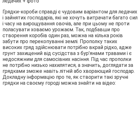
Грядки-короби справді є чудовим варіантом для ледачих
і зайнятих господарів, які не хочуть витрачати багато сил
і часу на вирощування овочів, але при цьому не проти
поласувати ховаємо урожаєм. Так, подбавши про
створення коробів один раз, можна на кілька років
забути про перекопуванні землі. Прополку таких
високих гряд здійснювати потрібно вкрай рідко, адже
грунт захищений від сусідства з бур’янами травами і є
недосяжним для самосівних насіння. Під час прополки
не потрібно низько нахилятися, а значить, доглядати за
грядками зможе навіть літній або хворающий господар.
Докладну інформацію про те, як створити такі зручні
грядки на своєму городі можна знайти на відео: