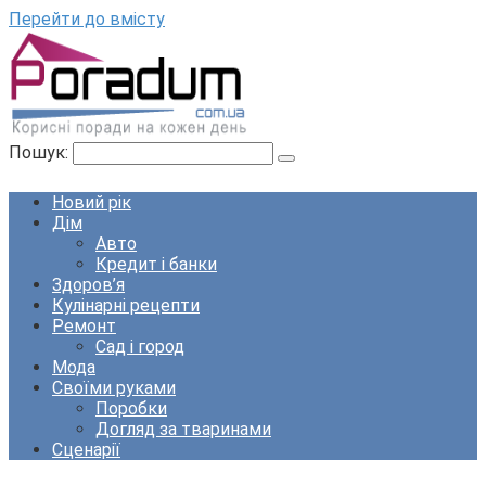
Перейти до вмісту
Пошук:
Новий рік
Дім
Авто
Кредит і банки
Здоров’я
Кулінарні рецепти
Ремонт
Сад і город
Мода
Своїми руками
Поробки
Догляд за тваринами
Сценарії