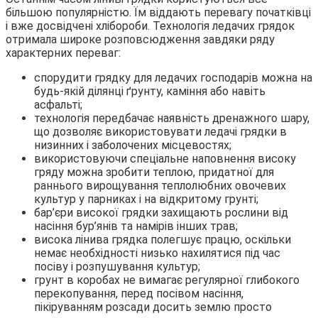
більшою популярністю. Їм віддають перевагу початківці
і вже досвідчені хлібороби. Технологія ледачих грядок
отримала широке розповсюдження завдяки ряду
характерних переваг:
спорудити грядку для ледачих господарів можна на
будь-якій ділянці ґрунту, каміння або навіть
асфальті;
технологія передбачає наявність дренажного шару,
що дозволяє використовувати ледачі грядки в
низинних і заболочених місцевостях;
використовуючи спеціальне наповнення високу
гряду можна зробити теплою, придатної для
раннього вирощування теплолюбних овочевих
культур у парниках і на відкритому грунті;
бар’єри високої грядки захищають рослини від
насіння бур’янів та намірів інших трав;
висока лінива грядка полегшує працю, оскільки
немає необхідності низько нахилятися під час
посіву і розпушування культур;
грунт в коробах не вимагає регулярної глибокого
перекопування, перед посівом насіння,
пікіруванням розсади досить землю просто