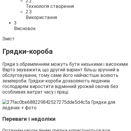
2.2
Технологія створення
2.3
Використання
3
Висновок
Зміст
Грядки-короба
Гряди з обрамленням можуть бути низькими і високими.
Варто зауважити, що другий варіант більш зручний в
обслуговуванні, тому саме його найчастіше воліють
землероби. Грядки-короби дозволяють ледачим
господарям виростити відмінний урожай овочів без
особливих витрат часу і праці.
Переваги і недоліки
Останнім часом ліниві грядки користуються все