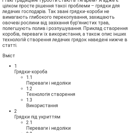
і такі
традиційні турботи стають тягарем? А адже є
цілком просте рішення такої проблеми – грядки для
ледачих господарів. Так звані грядки-короби не
вимагають глибокого перекопування, захищають
овочеві рослини від зазіхання бур’янистих трав,
полегшують полив і розпушування. Приклад створення
коробів, переваги їх використання, а також опис інших
технологій створення ледачих грядок наведені нижче в
статті.
Вміст
1
Грядки-короба
1.1
Переваги і недоліки
1.2
Технологія створення
1.3
Використання
2
Грядки під укриттям
2.1
Переваги і недоліки