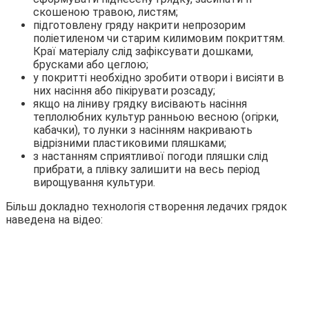
скошеною травою, листям;
підготовлену гряду накрити непрозорим
поліетиленом чи старим килимовим покриттям.
Краї матеріалу слід зафіксувати дошками,
брусками або цеглою;
у покритті необхідно зробити отвори і висіяти в
них насіння або пікірувати розсаду;
якщо на ліниву грядку висівають насіння
теплолюбних культур ранньою весною (огірки,
кабачки), то лунки з насінням накривають
відрізними пластиковими пляшками;
з настанням сприятливої погоди пляшки слід
прибрати, а плівку залишити на весь період
вирощування культури.
Більш докладно технологія створення ледачих грядок
наведена на відео: