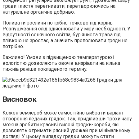
конденсат регулярно зволожує ґрунт, і дозволяє шару
трави і листя перегнивати, перетворюючись на
натуральне органічне добриво.
Поливати рослини потрібно точково під корінь.
Розпушування слід здійснювати у міру необхідності. У
відсутності сонячного світла, бур’яниста трава під
плівкою не зростає, а значить прополювати гряди не
потрібно.
Важливо! Умови з підвищеною температурою і
вологістю дозволяють овочів визрівати на кілька
тижнів раніше покладеного терміну.
Висновок
Кожен землероб може самостійно вибрати варіант
створення ледачих грядок. Так, приділивши трохи часу
можна зробити красиві високі грядки-короби, які
дозволять отримати рясний урожай при мінімальному
догляді. У цьому випадку грядки можуть стати