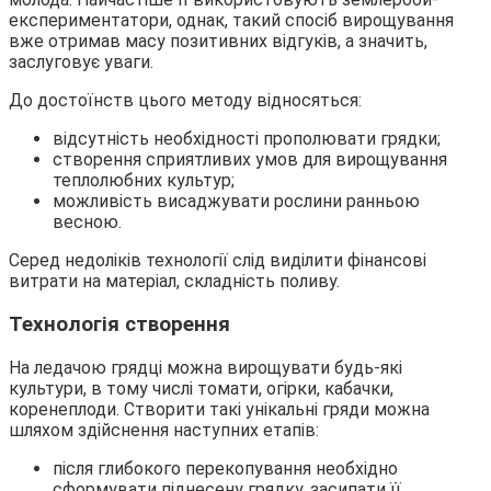
експериментатори, однак, такий спосіб вирощування
вже отримав масу позитивних відгуків, а значить,
заслуговує уваги.
До достоїнств цього методу відносяться:
відсутність необхідності прополювати грядки;
створення сприятливих умов для вирощування
теплолюбних культур;
можливість висаджувати рослини ранньою
весною.
Серед недоліків технології слід виділити фінансові
витрати на матеріал, складність поливу.
Технологія створення
На ледачою грядці можна вирощувати будь-які
культури, в тому числі томати, огірки, кабачки,
коренеплоди. Створити такі унікальні гряди можна
шляхом здійснення наступних етапів:
після глибокого перекопування необхідно
сформувати піднесену грядку, засипати її