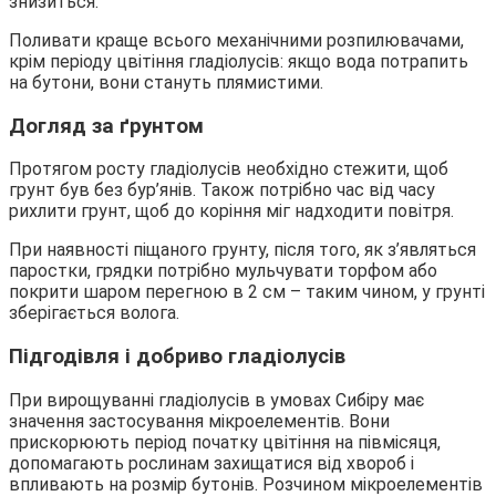
знизиться.
Поливати краще всього механічними розпилювачами,
крім періоду цвітіння гладіолусів: якщо вода потрапить
на бутони, вони стануть плямистими.
Догляд за ґрунтом
Протягом росту гладіолусів необхідно стежити, щоб
грунт був без бур’янів. Також потрібно час від часу
рихлити грунт, щоб до коріння міг надходити повітря.
При наявності піщаного грунту, після того, як з’являться
паростки, грядки потрібно мульчувати торфом або
покрити шаром перегною в 2 см – таким чином, у грунті
зберігається волога.
Підгодівля і добриво гладіолусів
При вирощуванні гладіолусів в умовах Сибіру має
значення застосування мікроелементів. Вони
прискорюють період початку цвітіння на півмісяця,
допомагають рослинам захищатися від хвороб і
впливають на розмір бутонів. Розчином мікроелементів