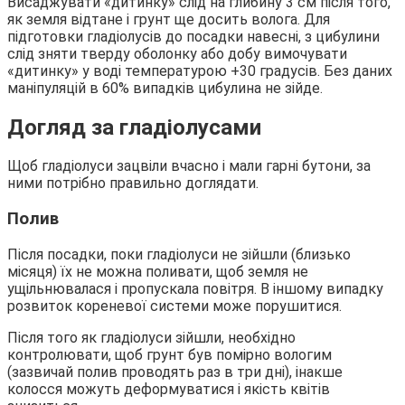
Висаджувати «дитинку» слід на глибину 3 см після того,
як земля відтане і грунт ще досить волога. Для
підготовки гладіолусів до посадки навесні, з цибулини
слід зняти тверду оболонку або добу вимочувати
«дитинку» у воді температурою +30 градусів. Без даних
маніпуляцій в 60% випадків цибулина не зійде.
Догляд за гладіолусами
Щоб гладіолуси зацвіли вчасно і мали гарні бутони, за
ними потрібно правильно доглядати.
Полив
Після посадки, поки гладіолуси не зійшли (близько
місяця) їх не можна поливати, щоб земля не
ущільнювалася і пропускала повітря. В іншому випадку
розвиток кореневої системи може порушитися.
Після того як гладіолуси зійшли, необхідно
контролювати, щоб грунт був помірно вологим
(зазвичай полив проводять раз в три дні), інакше
колосся можуть деформуватися і якість квітів