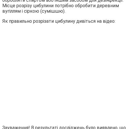
обробляти спиртом або іншим засобом для дезінфекції.
Місце розрізу цибулини потрібно обробити деревним
вугіллям і сіркою (сумішшю).
Як правильно розрізати цибулину дивіться на відео:
Зауваження! В результаті досліджень було виявлено, що