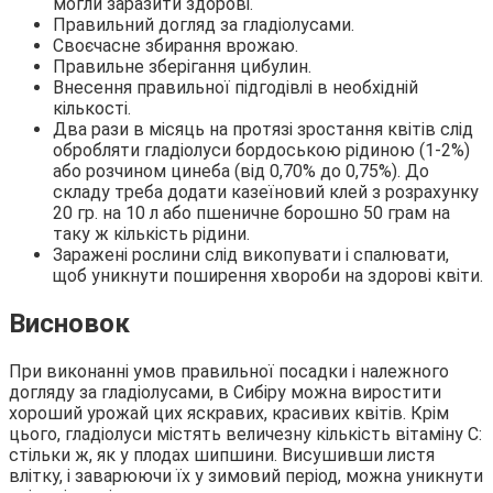
могли заразити здорові.
Правильний догляд за гладіолусами.
Своєчасне збирання врожаю.
Правильне зберігання цибулин.
Внесення правильної підгодівлі в необхідній
кількості.
Два рази в місяць на протязі зростання квітів слід
обробляти гладіолуси бордоською рідиною (1-2%)
або розчином цинеба (від 0,70% до 0,75%). До
складу треба додати казеїновий клей з розрахунку
20 гр. на 10 л або пшеничне борошно 50 грам на
таку ж кількість рідини.
Заражені рослини слід викопувати і спалювати,
щоб уникнути поширення хвороби на здорові квіти.
Висновок
При виконанні умов правильної посадки і належного
догляду за гладіолусами, в Сибіру можна виростити
хороший урожай цих яскравих, красивих квітів. Крім
цього, гладіолуси містять величезну кількість вітаміну С:
стільки ж, як у плодах шипшини. Висушивши листя
влітку, і заварюючи їх у зимовий період, можна уникнути