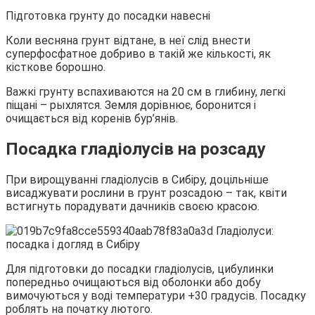
Підготовка грунту до посадки навесні
Коли весняна грунт відтане, в неї слід внести
суперфосфатное добриво в такій же кількості, як
кісткове борошно.
Важкі грунту вспахиваются на 20 см в глибину, легкі
піщані – рыхлятся. Земля дорівнює, боронится і
очищається від коренів бур’янів.
Посадка гладіолусів на розсаду
При вирощуванні гладіолусів в Сибіру, доцільніше
висаджувати рослини в грунт розсадою – так, квіти
встигнуть порадувати дачників своєю красою.
Для підготовки до посадки гладіолусів, цибулинки
попередньо очищаються від оболонки або добу
вимочуються у воді температури +30 градусів. Посадку
роблять на початку лютого.