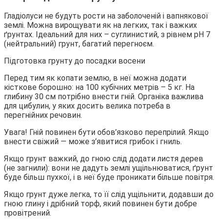
Гладіолуси не будуть рости на заболоченій і вапнякової
землі. Можна вирощувати як на легких, так і важких
ґрунтах. Ідеальний для них – суглинистий, з рівнем рН 7
(нейтральний) грунт, багатий перегноєм.
Підготовка грунту до посадки восени
Перед тим як копати землю, в неї можна додати
кісткове борошно: на 100 кубічних метрів – 5 кг. На
глибину 30 см потрібно внести гній. Органіка важлива
для цибулин, у яких досить велика потреба в
перегнійних речовин.
Увага! Гній повинен бути обов’язково перепрілий. Якщо
внести свіжий — може з’явитися грибок і гниль.
Якщо грунт важкий, до гною слід додати листя дерев
(не загнили): вони не дадуть землі ущільнюватися, ґрунт
буде більш пухкої, і в неї буде проникати більше повітря.
Якщо грунт дуже легка, то її слід ущільнити, додавши до
гною глину і дрібний торф, який повинен бути добре
провітрений.