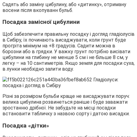
Садять або заміну цибулину, або «дитинку», отриману
восени після вкопуванн бульб.
Посадка замісної цибулини
Щоб забезпечити правильну посадку і догляд гладіолусів
в Сибіру, їх починають висаджувати, коли грунт буде
прогріта мінімум на +8 градусів. Садити можна в
борозни або в грядки. У важку грунт потрібно висівати
цибулини на глибину не менше 5 см і не більше 8 см, у
легку – на 10 сантиметрів. Якщо земля для посадки суха,
в лунки необхідно залити воду.
Різні за розміром бульби краще не висаджувати поруч:
велика цибулина розвинеться раніше і буде заважати
зростанню дрібної. Не забудьте на місці посадки
встановити табличку з назвою сорту і датою висадки.
Посадка «дітки»