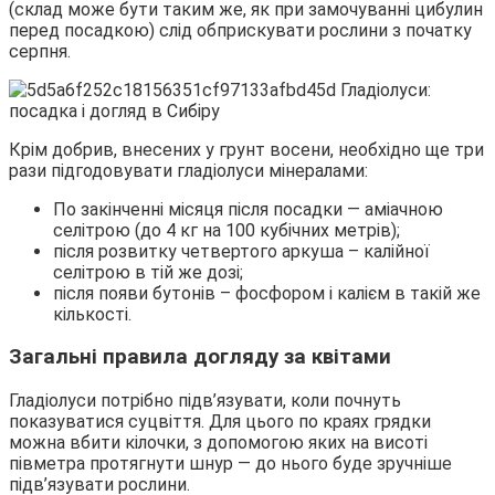
(склад може бути таким же, як при замочуванні цибулин
перед посадкою) слід обприскувати рослини з початку
серпня.
Крім добрив, внесених у грунт восени, необхідно ще три
рази підгодовувати гладіолуси мінералами:
По закінченні місяця після посадки — аміачною
селітрою (до 4 кг на 100 кубічних метрів);
після розвитку четвертого аркуша – калійної
селітрою в тій же дозі;
після появи бутонів – фосфором і калієм в такій же
кількості.
Загальні правила догляду за квітами
Гладіолуси потрібно підв’язувати, коли почнуть
показуватися суцвіття. Для цього по краях грядки
можна вбити кілочки, з допомогою яких на висоті
півметра протягнути шнур — до нього буде зручніше
підв’язувати рослини.