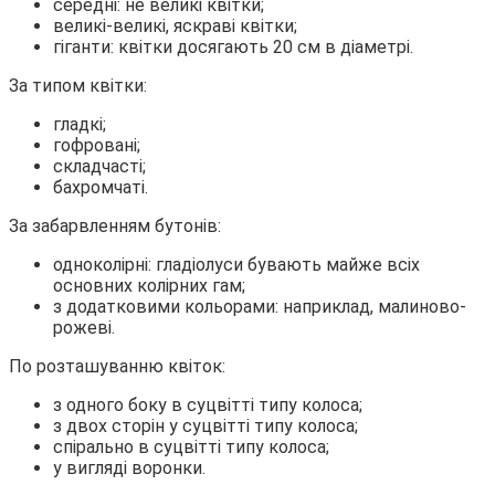
середні: не великі квітки;
великі-великі, яскраві квітки;
гіганти: квітки досягають 20 см в діаметрі.
За типом квітки:
гладкі;
гофровані;
складчасті;
бахромчаті.
За забарвленням бутонів:
одноколірні: гладіолуси бувають майже всіх
основних колірних гам;
з додатковими кольорами: наприклад, малиново-
рожеві.
По розташуванню квіток:
з одного боку в суцвітті типу колоса;
з двох сторін у суцвітті типу колоса;
спірально в суцвітті типу колоса;
у вигляді воронки.