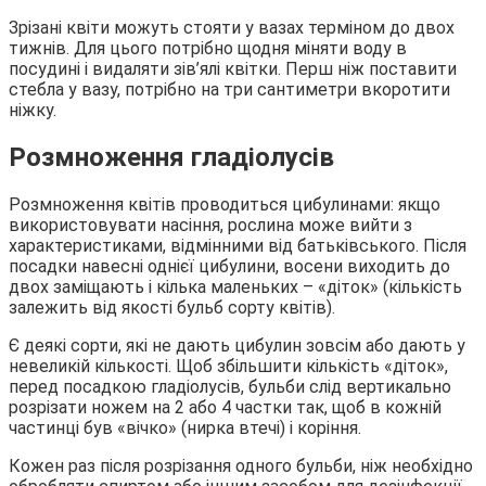
Зрізані квіти можуть стояти у вазах терміном до двох
тижнів. Для цього потрібно щодня міняти воду в
посудині і видаляти зів’ялі квітки. Перш ніж поставити
стебла у вазу, потрібно на три сантиметри вкоротити
ніжку.
Розмноження гладіолусів
Розмноження квітів проводиться цибулинами: якщо
використовувати насіння, рослина може вийти з
характеристиками, відмінними від батьківського. Після
посадки навесні однієї цибулини, восени виходить до
двох заміщають і кілька маленьких – «діток» (кількість
залежить від якості бульб сорту квітів).
Є деякі сорти, які не дають цибулин зовсім або дають у
невеликій кількості. Щоб збільшити кількість «діток»,
перед посадкою гладіолусів, бульби слід вертикально
розрізати ножем на 2 або 4 частки так, щоб в кожній
частинці був «вічко» (нирка втечі) і коріння.
Кожен раз після розрізання одного бульби, ніж необхідно