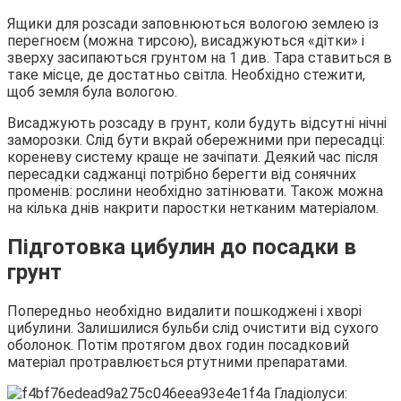
Ящики для розсади заповнюються вологою землею із
перегноєм (можна тирсою), висаджуються «дітки» і
зверху засипаються грунтом на 1 див. Тара ставиться в
таке місце, де достатньо світла. Необхідно стежити,
щоб земля була вологою.
Висаджують розсаду в грунт, коли будуть відсутні нічні
заморозки. Слід бути вкрай обережними при пересадці:
кореневу систему краще не зачіпати. Деякий час після
пересадки саджанці потрібно берегти від сонячних
променів: рослини необхідно затінювати. Також можна
на кілька днів накрити паростки нетканим матеріалом.
Підготовка цибулин до посадки в
грунт
Попередньо необхідно видалити пошкоджені і хворі
цибулини. Залишилися бульби слід очистити від сухого
оболонок. Потім протягом двох годин посадковий
матеріал протравлюється ртутними препаратами.