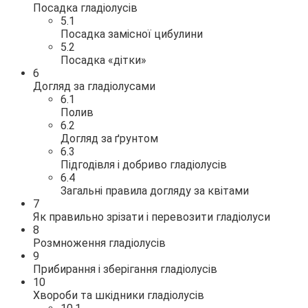
Посадка гладіолусів
5.1
Посадка замісної цибулини
5.2
Посадка «дітки»
6
Догляд за гладіолусами
6.1
Полив
6.2
Догляд за ґрунтом
6.3
Підгодівля і добриво гладіолусів
6.4
Загальні правила догляду за квітами
7
Як правильно зрізати і перевозити гладіолуси
8
Розмноження гладіолусів
9
Прибирання і зберігання гладіолусів
10
Хвороби та шкідники гладіолусів