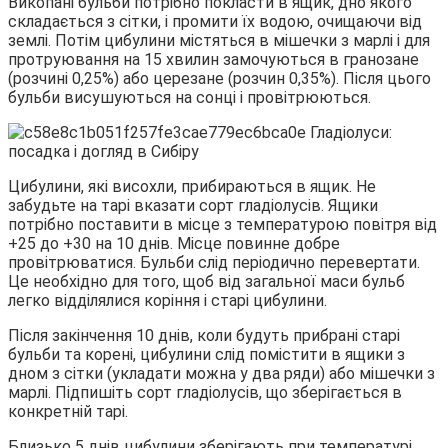
Викопані бульби потрібно покласти в ящик, дно якого
складається з сітки, і промити їх водою, очищаючи від
землі. Потім цибулини містяться в мішечки з марлі і для
протруювання на 15 хвилин замочуються в гранозане
(розчині 0,25%) або церезане (розчин 0,35%). Після цього
бульби висушуються на сонці і провітрюються.
Цибулини, які висохли, прибираються в ящик. Не
забудьте на тарі вказати сорт гладіолусів. Ящики
потрібно поставити в місце з температурою повітря від
+25 до +30 на 10 днів. Місце повинне добре
провітрюватися. Бульби слід періодично перевертати.
Це необхідно для того, щоб від загальної маси бульб
легко відділялися коріння і старі цибулини.
Після закінчення 10 днів, коли будуть прибрані старі
бульби та корені, цибулини слід помістити в ящики з
дном з сітки (укладати можна у два ряди) або мішечки з
марлі. Підпишіть сорт гладіолусів, що зберігається в
конкретній тарі.
Близько 5 днів цибулини зберігають при температурі