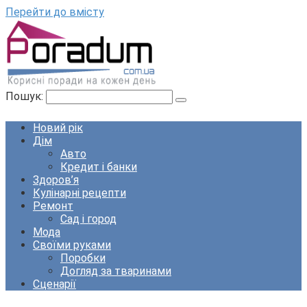
Перейти до вмісту
Пошук:
Новий рік
Дім
Авто
Кредит і банки
Здоров’я
Кулінарні рецепти
Ремонт
Сад і город
Мода
Своїми руками
Поробки
Догляд за тваринами
Сценарії