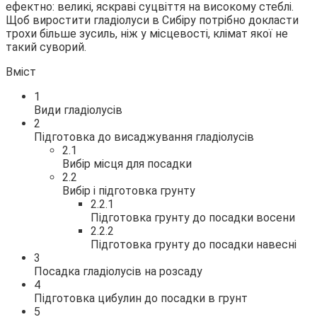
ефектно: великі, яскраві суцвіття на високому стеблі.
Щоб виростити
гладіолуси в Сибіру потрібно докласти
трохи більше зусиль, ніж у місцевості, клімат якої не
такий суворий.
Вміст
1
Види гладіолусів
2
Підготовка до висаджування гладіолусів
2.1
Вибір місця для посадки
2.2
Вибір і підготовка грунту
2.2.1
Підготовка грунту до посадки восени
2.2.2
Підготовка грунту до посадки навесні
3
Посадка гладіолусів на розсаду
4
Підготовка цибулин до посадки в грунт
5