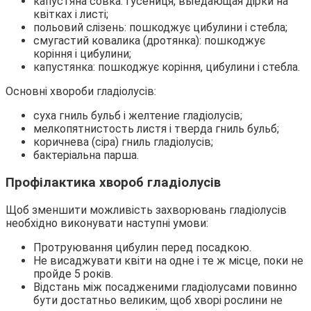
капустяна совка: гусениця, выедающая дірки на
квітках і листі;
польовий слізень: пошкоджує цибулини і стебла;
смугастий ковалика (дротянка): пошкоджує
коріння і цибулини;
капустянка: пошкоджує коріння, цибулини і стебла.
Основні хвороби гладіолусів:
суха гниль бульб і желтение гладіолусів;
мелкопятнистость листя і тверда гниль бульб;
коричнева (сіра) гниль гладіолусів;
бактеріальна парша.
Профілактика хвороб гладіолусів
Щоб зменшити можливість захворювань гладіолусів
необхідно виконувати наступні умови:
Протруювання цибулин перед посадкою.
Не висаджувати квіти на одне і те ж місце, поки не
пройде 5 років.
Відстань між посадженими гладіолусами повинно
бути достатньо великим, щоб хворі рослини не