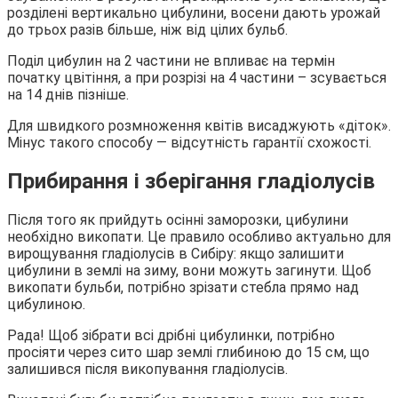
розділені вертикально цибулини, восени дають урожай
до трьох разів більше, ніж від цілих бульб.
Поділ цибулин на 2 частини не впливає на термін
початку цвітіння, а при розрізі на 4 частини – зсувається
на 14 днів пізніше.
Для швидкого розмноження квітів висаджують «діток».
Мінус такого способу — відсутність гарантії схожості.
Прибирання і зберігання гладіолусів
Після того як прийдуть осінні заморозки, цибулини
необхідно викопати. Це правило особливо актуально для
вирощування гладіолусів в Сибіру: якщо залишити
цибулини в землі на зиму, вони можуть загинути. Щоб
викопати бульби, потрібно зрізати стебла прямо над
цибулиною.
Рада! Щоб зібрати всі дрібні цибулинки, потрібно
просіяти через сито шар землі глибиною до 15 см, що
залишився після викопування гладіолусів.