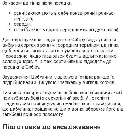
За часом цвітіння після посадки:
ранні (включають в себе понад-ранні і ранньо-
середні);
середні;
пізні (бувають сорти середньо-пізні і дуже пізні).
Для вирощування гладіолусів в Сибіру слід зупиняти
вибір на сортах з раннім і середнім терміном цвітіння,
щоб вони встигли дозріти в умовах короткого літа.
Переважно, якщо гладіолуси будуть від вітчизняних
селекціонерів, т. к. такі сорти більше підходять до
посадки в Сибіру.
Зауваження! Цибулини гладіолусів їстівні: раніше їх
подрібнювали з цибулею і запікали у вигляді коржів.
Також їх використовували як болезаспокійливий засіб
при зубному болі і як сечогінний засіб. У I столітті
гладиолусам приписувалися магічні якості: вважалося,
що цибулина, повішена на шию воїна, вбереже його від
загибелі і принесе перемогу.
Підготовка до висаджування