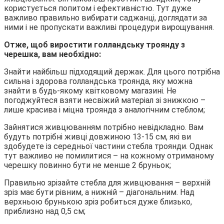
користується попитом і ефективністю. Тут дуже
важливо правильно вибирати саджанці, доглядати за
ними і не пропускати важливі процедури вирощування.
Отже, щоб виростити голландську троянду з
черешка, вам необхідно:
Знайти найбільш підходящий держак. Для цього потрібна
сильна і здорова голландська троянда, яку можна
знайти в будь-якому квітковому магазині. Не
погоджуйтеся взяти несвіжий матеріал зі знижкою –
лише красива і міцна троянда з аналогічним стеблом;
Зайнятися живцюванням потрібно невідкладно. Вам
будуть потрібні живці довжиною 13-15 см, які ви
здобудете із середньої частини стебла троянди. Однак
тут важливо не помилитися – на кожному отриманому
черешку повинно бути не менше 2 бруньок;
Правильно зрізайте стебла для живцювання – верхній
зріз має бути рівним, а нижній – діагональним. Над
верхньою брунькою зріз робиться дуже близько,
приблизно над 0,5 см;