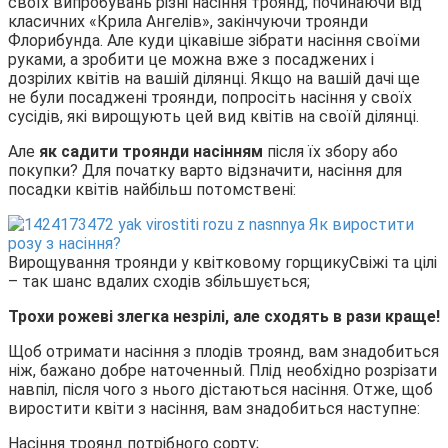
своїх випробувань різні насіння троянд, починаючи від
класичних «Крила Ангелів», закінчуючи троянди
Флорибунда. Але куди цікавіше зібрати насіння своїми
руками, а зробити це можна вже з посаджених і
дозрілих квітів на вашій ділянці. Якщо на вашій дачі ще
не були посаджені троянди, попросіть насіння у своїх
сусідів, які вирощують цей вид квітів на своїй ділянці.
Але
як садити троянди насінням
після їх збору або
покупки? Для початку варто відзначити, насіння для
посадки квітів найбільш потомствені:
Вирощування троянди у квітковому горщику
Свіжі та цілі
– так шанс вдалих сходів збільшується;
Трохи рожеві злегка незрілі, але сходять в рази краще!
Щоб отримати насіння з плодів троянд, вам знадобиться
ніж, бажано добре наточенный. Плід необхідно розрізати
навпіл, після чого з нього дістаються насіння. Отже, щоб
виростити квіти з насіння, вам знадобиться наступне:
Насіння троянд потрібного сорту;