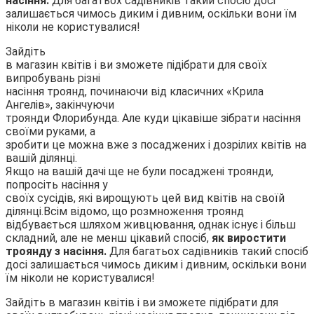
насіння.
Для багатьох садівників такий спосіб досі
залишається чимось диким і дивним, оскільки вони їм
ніколи не користувалися!
Зайдіть
в магазин квітів і ви зможете підібрати для своїх
випробувань різні
насіння троянд, починаючи від класичних «Крила
Ангелів», закінчуючи
троянди Флорибунда. Але куди цікавіше зібрати насіння
своїми руками, а
зробити це можна вже з посаджених і дозрілих квітів на
вашій ділянці.
Якщо на вашій дачі ще не були посаджені троянди,
попросіть насіння у
своїх сусідів, які вирощують цей вид квітів на своїй
ділянці.
Всім відомо, що розмноження троянд
відбувається шляхом живцювання, однак існує і більш
складний, але не менш цікавий спосіб,
як виростити
троянду з насіння.
Для багатьох садівників такий спосіб
досі залишається чимось диким і дивним, оскільки вони
їм ніколи не користувалися!
Зайдіть в магазин квітів і ви зможете підібрати для