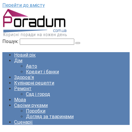
Перейти до вмісту
Пошук:
Новий рік
Дім
Авто
Кредит і банки
Здоров’я
Кулінарні рецепти
Ремонт
Сад і город
Мода
Своїми руками
Поробки
Догляд за тваринами
Сценарії