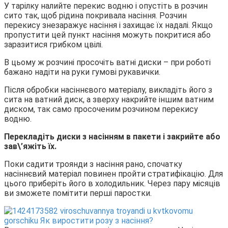
У тарілку налийте перекис водню і опустіть в розчин
сито так, щоб рідина покривала насіння. Розчин
перекису знезаражує насіння і захищає їх надалі. Якщо
пропустити цей пункт насіння можуть покритися або
заразитися грибком цвілі.
В цьому ж розчині просочіть ватні диски – при роботі
бажано надіти на руки гумові рукавички.
Після обробки насіннєвого матеріалу, викладіть його з
сита на ватний диск, а зверху накрийте іншим ватним
диском, так само просоченим розчином перекису
водню.
Перекладіть диски з насінням в пакети і закрийте або
зав\’яжіть їх.
Поки садити троянди з насіння рано, спочатку
насіннєвий матеріал повинен пройти стратифікацію. Для
цього приберіть його в холодильник. Через пару місяців
ви зможете помітити перші паростки.