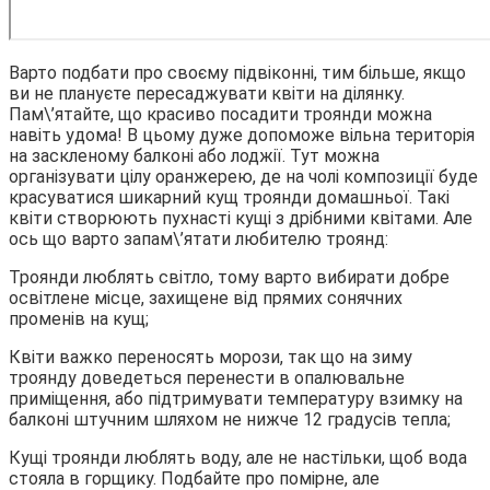
Варто подбати про своєму підвіконні, тим більше, якщо
ви не плануєте пересаджувати квіти на ділянку.
Пам\’ятайте, що красиво посадити троянди можна
навіть удома! В цьому дуже допоможе вільна територія
на заскленому балконі або лоджії. Тут можна
організувати цілу оранжерею, де на чолі композиції буде
красуватися шикарний кущ троянди домашньої. Такі
квіти створюють пухнасті кущі з дрібними квітами. Але
ось що варто запам\’ятати любителю троянд:
Троянди люблять світло, тому варто вибирати добре
освітлене місце, захищене від прямих сонячних
променів на кущ;
Квіти важко переносять морози, так що на зиму
троянду доведеться перенести в опалювальне
приміщення, або підтримувати температуру взимку на
балконі штучним шляхом не нижче 12 градусів тепла;
Кущі троянди люблять воду, але не настільки, щоб вода
стояла в горщику. Подбайте про помірне, але