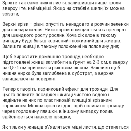
Зріжте так само нижні листя, залишивши лише трохи
зверху і те, найміцніші. Якщо на стеблі є шипи, їх можна
зрізати;
Верхні зрізи – рівні, опустіть ненадовго в розчин зеленки
для знезараження. Нижні зрізи поміщаються в препарат
для швидкого росту рослин. Хоча сік алое в такому
випадку буде більш корисний і поживний для живців.
Залиште живці в такому положенні на половину дня;
Щоб виростити домашню троянду, необхідно
підготовлені живці заглибити в ґрунт на 2-3 см, а зверху
на 0,5-1 см присипати річковим піском. Важливо щоб
нижня нирка була заглиблена в субстрат, а верхня
залишалася на поверхні;
Тепер створіть парниковий ефект для троянди. Для
цього полийте посаджені живці чистою водою і
надіньте на них по пластиковій пляшці зі зрізаним
горлечком. Можна зрізати і дно, щоб поливати троянду
через горловину пляшки, в іншому випадку полив
здійснюється навколо пляшки;
Як тільки у живців з\’являться міцні листя, що станеться