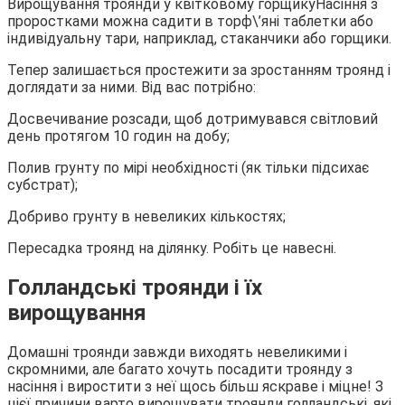
Вирощування троянди у квітковому горщику
Насіння з
проростками можна садити в торф\’яні таблетки або
індивідуальну тари, наприклад, стаканчики або горщики.
Тепер залишається простежити за зростанням троянд і
доглядати за ними. Від вас потрібно:
Досвечивание розсади, щоб дотримувався світловий
день протягом 10 годин на добу;
Полив грунту по мірі необхідності (як тільки підсихає
субстрат);
Добриво грунту в невеликих кількостях;
Пересадка троянд на ділянку. Робіть це навесні.
Голландські троянди і їх
вирощування
Домашні троянди завжди виходять невеликими і
скромними, але багато хочуть посадити троянду з
насіння і виростити з неї щось більш яскраве і міцне! З
цієї причини варто вирощувати троянди голландські, які