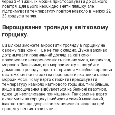
через 3-4 тижні, їх можна пристосовувати до свіжого
повітря. Для цього необхідно зняти пляшку, але
підтримувати температуру повітря навколо в межах 22-
23 градусів тепла.
Вирощування троянди у квітковому
горщику.
Ви цілком зможете виростити троянду в горщику на
своєму підвіконні – це не так складно. Дуже важливо
дотримувати правильний догляд за квіткою і
враховувати непереносимість певних умов, наприклад,
морозов. Зазначимо, що морози можуть погубити
домашню троянду з простої причини – слабка коренева
система квітки не здатна переносити настільки сильні
морози Росії. Тому варто стежити і враховувати
температуру навколо квіткового горщика, тим більше,
якщо вирощування відбувається на балконі квартири,
адже це неопалюване приміщення. Так само не варто
економити на горщику і вибирати самий маленький,
інакше троянда дозріє зовсім невелика, якщо на цей
процес у неї вистачить сил.