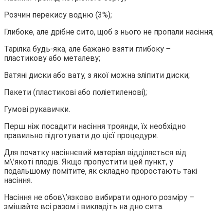
Розчин перекису водню (3%);
Глибоке, але дрібне сито, щоб з нього не пропали насіння;
Тарілка будь-яка, але бажано взяти глибоку –
пластикову або металеву;
Ватяні диски або вату, з якої можна зліпити диски;
Пакети (пластикові або поліетиленові);
Гумові рукавички.
Перш ніж посадити насіння троянди, їх необхідно
правильно підготувати до цієї процедури.
Для початку насіннєвий матеріал відділяється від
м\’якоті плодів. Якщо пропустити цей пункт, у
подальшому помітите, як складно проростають такі
насіння.
Насіння не обов\’язково вибирати одного розміру –
змішайте всі разом і викладіть на дно сита.