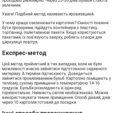
проходило рівномірно. Через 25-30 днів бульби стають
зеленими.
Увага! Подібний метод називають яровизацией.
У чому краще озеленювати картоплю? Ємності повинні
бути прозорими, підійдуть контейнери з пластику,
тортівниці, поліетиленові пакети. Якщо користуються
пакетами, їх пов’язують зверху, роблять отвори для
циркуляції повітря.
Експрес-метод
Цей метод прийнятний в тих випадках, коли не було
можливості вчасно зайнятися підготовкою садивного
матеріалу. А терміни підтискають. Доведеться
зайнятися провяливанием бульб. Картоплю поміщають у
теплому, сухому приміщенні з температурою 14-16
градусів. Бульби розкладають в один ряд
горизонтально. Наявність світла необов’язково. Можна
використовувати темне приміщення. Спосіб дієвий, днів
через 10 картопля готовий до посадки.