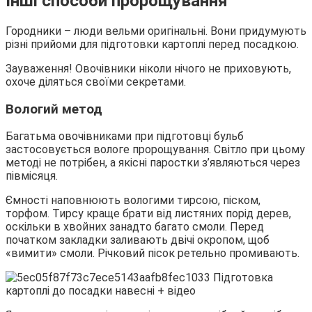
Інші способи пророщування
Городники – люди вельми оригінальні. Вони придумують
різні прийоми для підготовки картоплі перед посадкою.
Зауваження! Овочівники ніколи нічого не приховують,
охоче діляться своїми секретами.
Вологий метод
Багатьма овочівниками при підготовці бульб
застосовується вологе пророщування. Світло при цьому
методі не потрібен, а якісні паростки з’являються через
півмісяця.
Ємності наповнюють вологими тирсою, піском,
торфом. Тирсу краще брати від листяних порід дерев,
оскільки в хвойних занадто багато смоли. Перед
початком закладки заливають двічі окропом, щоб
«вимити» смоли. Річковий пісок ретельно промивають.