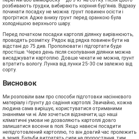
розбивають грудки, вибирають коріння бур’янів. Відразу
починати посадку не можна: грунт повинен осісти і
прогрітися. Адже внизу грунт перед оранкою була
холоднішою верхнього шару.
Перед початком посадки картоплі ділянку вирівнюють,
проводять розмітку. Рядок від рядка повинен бути на
відстані до 75 див. Прополювати і підгортати буде
простіше. Через день після скопування ділянки можна
висаджувати картоплю. Довше чекати не можна, грунт
втратить вологу. Лунка від лунки 25-30 см залежно від
сорту.
Висновок
Ми розповіли вам про способи підготовки насіннєвого
матеріалу і ґрунту до садіння картоплі. Звичайно, кожна
людина сама вирішує, користуватися отриманими
знаннями чи ні. Але хочеться відзначити, що наші
кліматичні умови не дозволяють картоплі довго
залишатися восени в полі. Якщо навесні посадити
непідготовлений картоплю, то він довгий час пролежить
в землі. Бульби витратять сили на проростання, тим