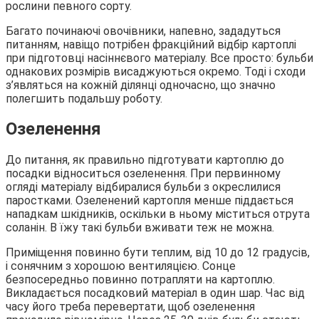
рослини певного сорту.
Багато починаючі овочівники, напевно, зададуться
питанням, навіщо потрібен фракційний відбір картоплі
при підготовці насіннєвого матеріалу. Все просто: бульби
однакових розмірів висаджуються окремо. Тоді і сходи
з’являться на кожній ділянці одночасно, що значно
полегшить подальшу роботу.
Озеленення
До питання, як правильно підготувати картоплю до
посадки відноситься озеленення. При первинному
огляді матеріалу відбиралися бульби з окреслилися
паростками. Озеленений картопля менше піддається
нападкам шкідників, оскільки в ньому міститься отрута
соланін. В їжу такі бульби вживати теж не можна.
Приміщення повинно бути теплим, від 10 до 12 градусів,
і сонячним з хорошою вентиляцією. Сонце
безпосередньо повинно потрапляти на картоплю.
Викладається посадковий матеріал в один шар. Час від
часу його треба перевертати, щоб озеленення