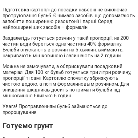
Підготовка картоплі до посадки навесні не виключає
протруювання бульб. Є чимало засобів, що допомагають
запобігти поширенню ризоктонії і парші. Серед
найпоширеніших засобів – формалін.
Заздалегідь готується розчин у такій пропорції: на 200
частин води береться одна частина 40% формаліну.
Бульби опускають в розчин на 5 хвилин, виймають,
накривають мішковиною і залишають на 2 години.
Можна не замочувати, а обприскувати посадковий
матеріал. Для 100 кг бульб готується три літри розчину,
пропорції ті самі. Картоплю спочатку збризкують
чистою водою, а потім формалиновым розчином. Для
знищення шкідників досить потримати бульби під
мішковиною близько 6 годин.
Увага! Протравленням бульб займаються до
пророщування.
Готуємо грунт