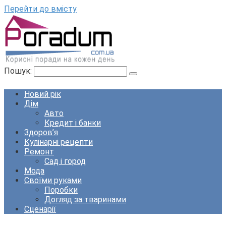
Перейти до вмісту
Пошук:
Новий рік
Дім
Авто
Кредит і банки
Здоров’я
Кулінарні рецепти
Ремонт
Сад і город
Мода
Своїми руками
Поробки
Догляд за тваринами
Сценарії