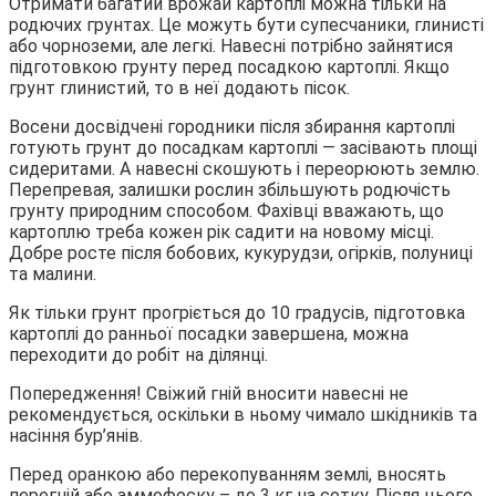
Отримати багатий врожай картоплі можна тільки на
родючих грунтах. Це можуть бути супесчаники, глинисті
або чорноземи, але легкі. Навесні потрібно зайнятися
підготовкою грунту перед посадкою картоплі. Якщо
грунт глинистий, то в неї додають пісок.
Восени досвідчені городники після збирання картоплі
готують грунт до посадкам картоплі — засівають площі
сидеритами. А навесні скошують і переорюють землю.
Перепревая, залишки рослин збільшують родючість
грунту природним способом. Фахівці вважають, що
картоплю треба кожен рік садити на новому місці.
Добре росте після бобових, кукурудзи, огірків, полуниці
та малини.
Як тільки грунт прогріється до 10 градусів, підготовка
картоплі до ранньої посадки завершена, можна
переходити до робіт на ділянці.
Попередження! Свіжий гній вносити навесні не
рекомендується, оскільки в ньому чимало шкідників та
насіння бур’янів.
Перед оранкою або перекопуванням землі, вносять
перегній або аммофоску – до 3 кг на сотку. Після цього