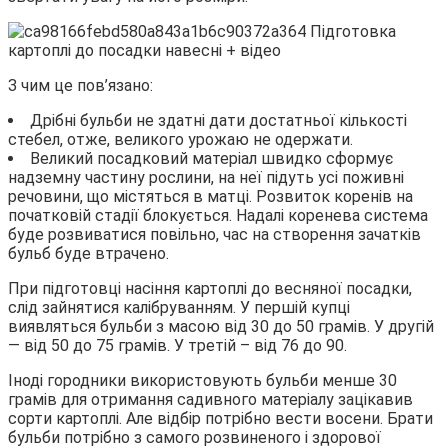
З чим це пов’язано:
Дрібні бульби не здатні дати достатньої кількості
стебел, отже, великого урожаю не одержати.
Великий посадковий матеріал швидко сформує
надземну частину рослини, на неї підуть усі поживні
речовини, що містяться в матці. Розвиток коренів на
початковій стадії блокується. Надалі коренева система
буде розвиватися повільно, час на створення зачатків
бульб буде втрачено.
При підготовці насіння картоплі до весняної посадки,
слід зайнятися калібруванням. У першій купці
виявляться бульби з масою від 30 до 50 грамів. У другій
— від 50 до 75 грамів. У третій – від 76 до 90.
Іноді городники використовують бульби менше 30
грамів для отримання садивного матеріалу зацікавив
сорти картоплі. Але відбір потрібно вести восени. Брати
бульби потрібно з самого розвиненого і здорової