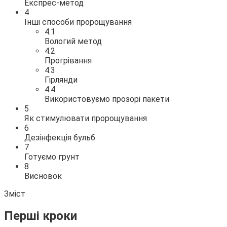
Експрес-метод
4
Інші способи пророщування
4.1
Вологий метод
4.2
Прогрівання
4.3
Гірлянди
4.4
Використовуємо прозорі пакети
5
Як стимулювати пророщування
6
Дезінфекція бульб
7
Готуємо грунт
8
Висновок
Зміст
Перші кроки