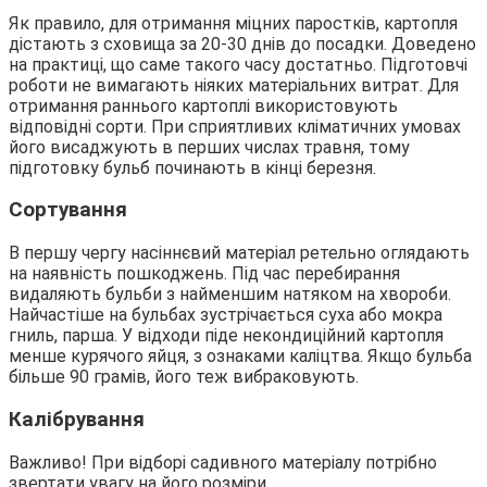
Як правило, для отримання міцних паростків, картопля
дістають з сховища за 20-30 днів до посадки. Доведено
на практиці, що саме такого часу достатньо. Підготовчі
роботи не вимагають ніяких матеріальних витрат. Для
отримання раннього картоплі використовують
відповідні сорти. При сприятливих кліматичних умовах
його висаджують в перших числах травня, тому
підготовку бульб починають в кінці березня.
Сортування
В першу чергу насіннєвий матеріал ретельно оглядають
на наявність пошкоджень. Під час перебирання
видаляють бульби з найменшим натяком на хвороби.
Найчастіше на бульбах зустрічається суха або мокра
гниль, парша. У відходи піде некондиційний картопля
менше курячого яйця, з ознаками каліцтва. Якщо бульба
більше 90 грамів, його теж вибраковують.
Калібрування
Важливо! При відборі садивного матеріалу потрібно
звертати увагу на його розміри.