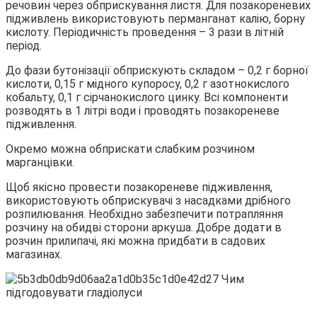
речовин через обприскування листя. Для позакореневих
підживлень використовують перманганат калію, борну
кислоту. Періодичність проведення – 3 рази в літній
період.
До фази бутонізації обприскують складом – 0,2 г борної
кислоти, 0,15 г мідного купоросу, 0,2 г азотнокислого
кобальту, 0,1 г сірчанокислого цинку. Всі компоненти
розводять в 1 літрі води і проводять позакореневе
підживлення.
Окремо можна обприскати слабким розчином
марганцівки.
Щоб якісно провести позакореневе підживлення,
використовують обприскувачі з насадками дрібного
розпилювання. Необхідно забезпечити потрапляння
розчину на обидві сторони аркуша. Добре додати в
розчин прилипачі, які можна придбати в садових
магазинах.