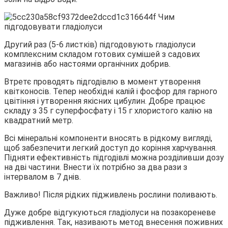
Другий раз (5-6 листків) підгодовують гладіолуси
комплексним складом готових сумішей з садових
магазинів або настоями органічних добрив.
Втретє проводять підгодівлю в момент утворення
квітконосів. Тепер необхідні калій і фосфор для гарного
цвітіння і утворення якісних цибулин. Добре працює
складу з 35 г суперфосфату і 15 г хлористого калію на
квадратний метр.
Всі мінеральні компоненти вносять в рідкому вигляді,
щоб забезпечити легкий доступ до коріння харчування.
Підняти ефективність підгодівлі можна розділивши дозу
на дві частини. Внести їх потрібно за два рази з
інтервалом в 7 днів.
Важливо! Після рідких підживлень рослини поливають.
Дуже добре відгукуються гладіолуси на позакореневе
підживлення. Так, називають метод внесення поживних