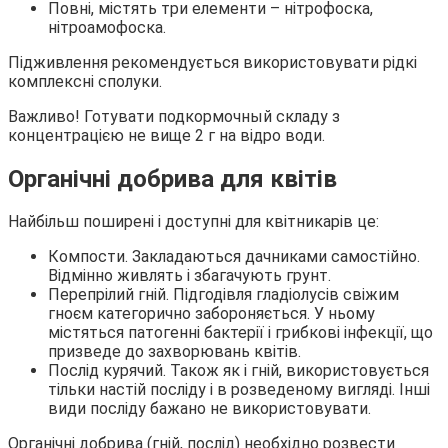
Повні, містять три елементи – нітрофоска,
нітроамофоска.
Підживлення рекомендується використовувати рідкі
комплексні сполуки.
Важливо! Готувати подкормочный складу з
концентрацією не вище 2 г на відро води.
Органічні добрива для квітів
Найбільш поширені і доступні для квітникарів це:
Компости. Закладаються дачниками самостійно.
Відмінно живлять і збагачують грунт.
Перепрілий гній. Підгодівля гладіолусів свіжим
гноєм категорично забороняється. У ньому
містяться патогенні бактерії і грибкові інфекції, що
призведе до захворювань квітів.
Послід курячий. Також як і гній, використовується
тільки настій посліду і в розведеному вигляді. Інші
види посліду бажано не використовувати.
Органічні добрива (гній, послід) необхідно розвести