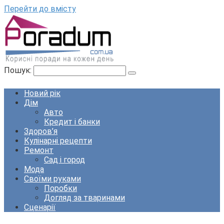
Перейти до вмісту
Пошук:
Новий рік
Дім
Авто
Кредит і банки
Здоров’я
Кулінарні рецепти
Ремонт
Сад і город
Мода
Своїми руками
Поробки
Догляд за тваринами
Сценарії