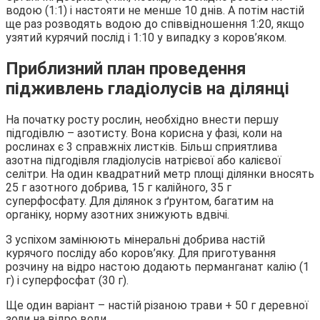
водою (1:1) і настояти не менше 10 днів. А потім настій
ще раз розводять водою до співвідношення 1:20, якщо
узятий курячий послід і 1:10 у випадку з коров’яком.
Приблизний план проведення
підживлень гладіолусів на ділянці
На початку росту рослин, необхідно внести першу
підгодівлю – азотисту. Вона корисна у фазі, коли на
рослинах є 3 справжніх листків. Більш сприятлива
азотна підгодівля гладіолусів натрієвої або калієвої
селітри. На один квадратний метр площі ділянки вносять
25 г азотного добрива, 15 г калійного, 35 г
суперфосфату. Для ділянок з ґрунтом, багатим на
органіку, норму азотних знижують вдвічі.
З успіхом замінюють мінеральні добрива настій
курячого посліду або коров’яку. Для приготування
розчину на відро настою додають перманганат калію (1
г) і суперфосфат (30 г).
Ще один варіант – настій різаною трави + 50 г деревної
золи на відро води.