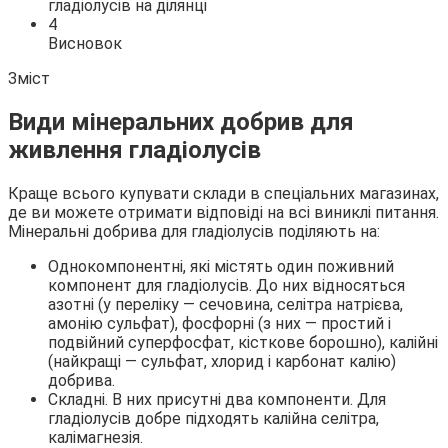
гладіолусів на ділянці
4
Висновок
Зміст
Види мінеральних добрив для
живлення гладіолусів
Краще всього купувати склади в спеціальних магазинах,
де ви можете отримати відповіді на всі виниклі питання.
Мінеральні добрива для гладіолусів поділяють на:
Однокомпонентні, які містять один поживний
компонент для гладіолусів. До них відносяться
азотні (у переліку — сечовина, селітра натрієва,
амонію сульфат), фосфорні (з них — простий і
подвійний суперфосфат, кісткове борошно), калійні
(найкращі — сульфат, хлорид і карбонат калію)
добрива.
Складні. В них присутні два компоненти. Для
гладіолусів добре підходять калійна селітра,
калімагнезія.