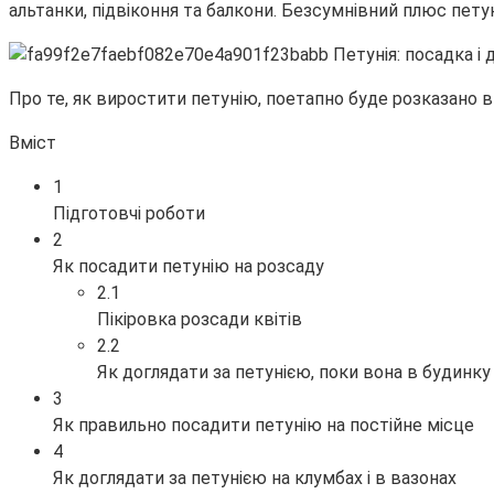
альтанки, підвіконня та балкони. Безсумнівний плюс петуні
Про те, як виростити петунію, поетапно буде розказано в 
Вміст
1
Підготовчі роботи
2
Як посадити петунію на розсаду
2.1
Пікіровка розсади квітів
2.2
Як доглядати за петунією, поки вона в будинку
3
Як правильно посадити петунію на постійне місце
4
Як доглядати за петунією на клумбах і в вазонах