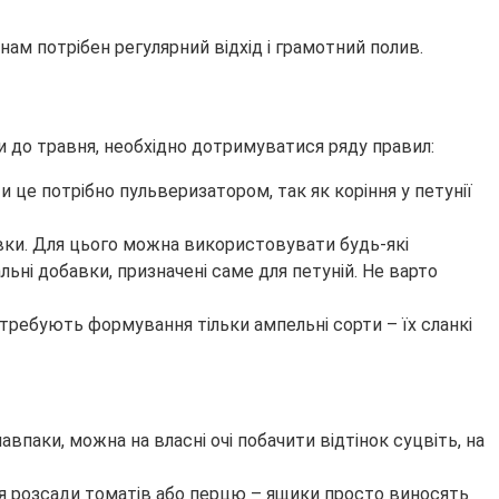
ам потрібен регулярний відхід і грамотний полив.
ти до травня, необхідно дотримуватися ряду правил:
 це потрібно пульверизатором, так як коріння у петунії
овки. Для цього можна використовувати будь-які
льні добавки, призначені саме для петуній. Не варто
отребують формування тільки ампельні сорти – їх сланкі
впаки, можна на власні очі побачити відтінок суцвіть, на
ння розсади томатів або перцю – ящики просто виносять