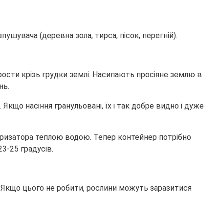
пушувача (деревна зола, тирса, пісок, перегній).
рорости крізь грудки землі. Насипають просіяне землю в
нь.
 Якщо насіння гранульовані, їх і так добре видно і дуже
еризатора теплою водою. Тепер контейнер потрібно
3-25 градусів.
. Якщо цього не робити, рослини можуть заразитися