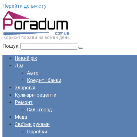
Перейти до вмісту
Пошук:
Новий рік
Дім
Авто
Кредит і банки
Здоров’я
Кулінарні рецепти
Ремонт
Сад і город
Мода
Своїми руками
Поробки