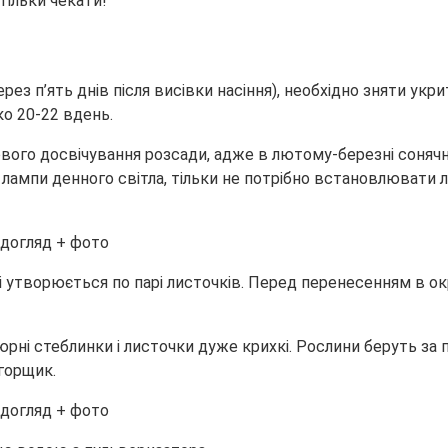
тільки чекати!
рез п’ять днів після висівки насіння), необхідно зняти укр
ко 20-22 вдень.
вого досвічування розсади, адже в лютому-березні сонячн
лампи денного світла, тільки не потрібно встановлювати л
ині утворюється по парі листочків. Перед перенесенням в о
юрні стеблинки і листочки дуже крихкі. Рослини беруть за
 горщик.