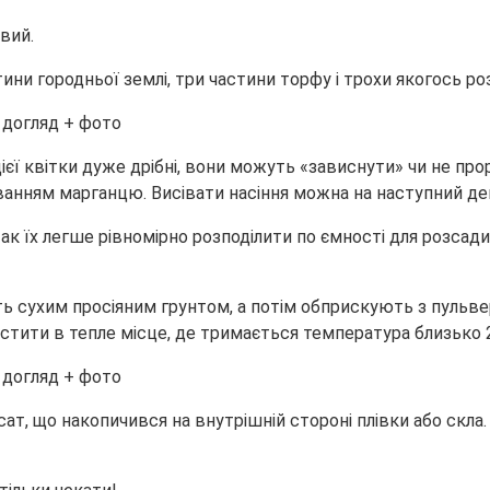
овий.
тини городньої землі, три частини торфу і трохи якогось роз
 цієї квітки дуже дрібні, вони можуть «зависнути» чи не п
анням марганцю. Висівати насіння можна на наступний де
ак їх легше рівномірно розподілити по ємності для розсади.
ть сухим просіяним грунтом, а потім обприскують з пульв
тити в тепле місце, де тримається температура близько 2
т, що накопичився на внутрішній стороні плівки або скла