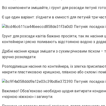
Всі компоненти змішайте, і грунт для розсади петунії гот
Є ще один варіант: з’єднати в ємності для петуній три час
Грунт для розсади квітів бажано просіяти, так як насіння
контейнери і рясно поливають відстояною водою з додав
Дрібні насіння краще змішати з сухим річковим піском – т
зручно розкладати.
Розподіливши насіння по контейнера, їх злегка присипаю
накрити пластиковою кришкою, плівкою або склом і поміс
Важливо! Обов’язково необхідно щодня витирати конденса
«чорною ніжкою» і загинути.