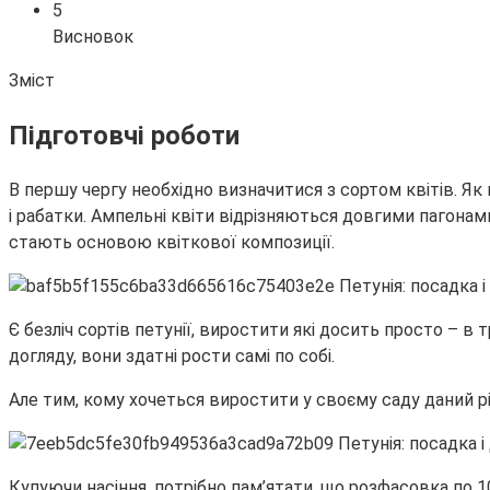
5
Висновок
Зміст
Підготовчі роботи
В першу чергу необхідно визначитися з сортом квітів. Як
і рабатки. Ампельні квіти відрізняються довгими пагонами
стають основою квіткової композиції.
Є безліч сортів петунії, виростити які досить просто – в 
догляду, вони здатні рости самі по собі.
Але тим, кому хочеться виростити у своєму саду даний різ
Купуючи насіння, потрібно пам’ятати, що розфасовка по 1