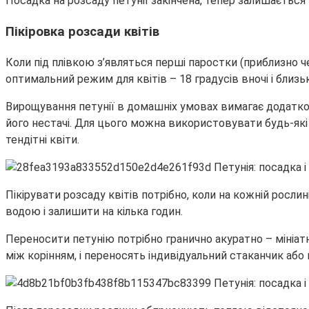
Посадка на розсаду петунії закінчена, тепер залишається 
Пікіровка розсади квітів
Коли під плівкою з’являться перші паростки (приблизно че
оптимальний режим для квітів – 18 градусів вночі і близь
Вирощування петунії в домашніх умовах вимагає додатко
його нестачі. Для цього можна використовувати будь-які 
тендітні квіти.
Пікірувати розсаду квітів потрібно, коли на кожній росл
водою і залишити на кілька годин.
Переносити петунію потрібно гранично акуратно – мініат
між корінням, і переносять індивідуальний стаканчик або