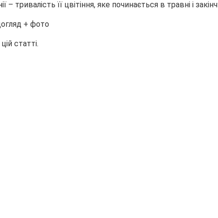
ї – тривалість її цвітіння, яке починається в травні
і закін
цій статті.