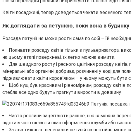
Після пересадки рослини обприскують теплою відстояно
Квіти посаджені, тепер доведеться чекати весняного тепл
Як доглядати за петунією, поки вона в будинку
Розсада петунії не може рости сама по собі – їй необхід
Поливати розсаду квітів тільки з пульверизатора, вик
на цьому етапі поверхневі, їх легко можна вимити.
Для швидкого росту і рясного цвітіння розсаду квіті
мінеральні або органічні добрива, розчинені у воді для п
підживлювати квіти коров’яком – у ньому можуть бути сп
Щоб кущ був красивим і рівномірним, розсаду квітів п
стебла все одно будуть прагнути вирости в довжину.
Часто рослини зацвітають раніше, ніж їх можна перенос
підставі чого скласти план оформлення клумби або вазона
За два тижні до пересадки петуній на постійне місце