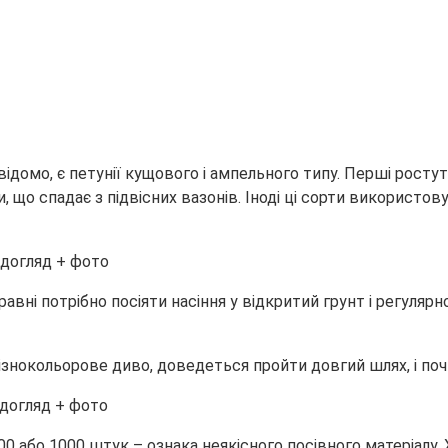
 відомо, є петунії кущового і ампельного типу. Перші рос
, що спадає з підвісних вазонів. Іноді ці сорти використов
травні потрібно посіяти насіння у відкритий грунт і регуляр
нокольорове диво, доведеться пройти довгий шлях, і почина
00 або 1000 штук – ознака неякісного посівного матеріалу.