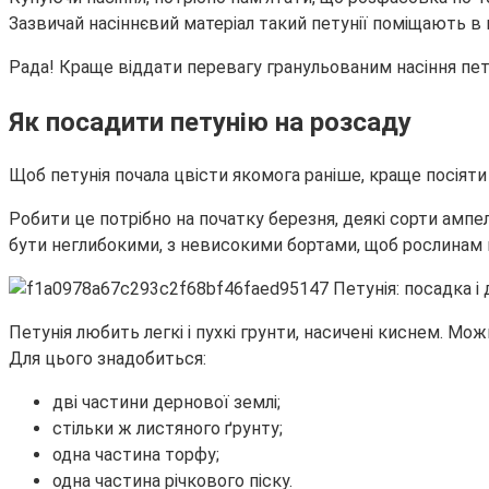
Зазвичай насіннєвий матеріал такий петунії поміщають в 
Рада! Краще віддати перевагу гранульованим насіння петун
Як посадити петунію на розсаду
Щоб петунія почала цвісти якомога раніше, краще посіяти
Робити це потрібно на початку березня, деякі сорти ампе
бути неглибокими, з невисокими бортами, щоб рослинам в
Петунія любить легкі і пухкі грунти, насичені киснем. Мо
Для цього знадобиться:
дві частини дернової землі;
стільки ж листяного ґрунту;
одна частина торфу;
одна частина річкового піску.