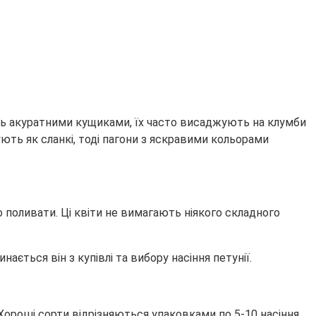
туть акуратними кущиками, їх часто висаджують на клумби
ують як сланкі, тоді пагони з яскравими кольорами
но поливати. Ці квіти не вимагають ніякого складного
ється він з купівлі та вибору насіння петунії.
 Хороші сорти відрізняються упаковками по 5-10 насіння.