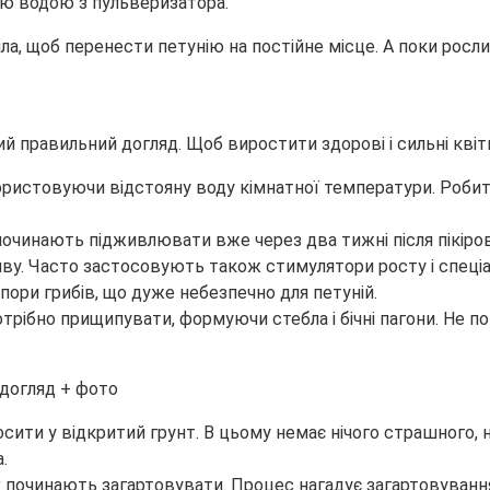
ю водою з пульверизатора.
а, щоб перенести петунію на постійне місце. А поки рослин
ний правильний догляд. Щоб виростити здорові і сильні кві
ористовуючи відстояну воду кімнатної температури. Робити
в починають підживлювати вже через два тижні після пікір
оливу. Часто застосовують також стимулятори росту і спеціа
ори грибів, що дуже небезпечно для петуній.
отрібно прищипувати, формуючи стебла і бічні пагони. Не п
ити у відкритий грунт. В цьому немає нічого страшного, на
.
 їх починають загартовувати. Процес нагадує загартовува