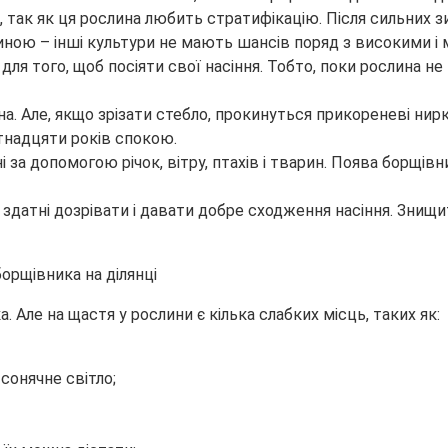
, так як ця рослина любить стратифікацію. Після сильних з
ою – інші культури не мають шансів поряд з високими і 
о для того, щоб посіяти свої насіння. Тобто, поки рослина 
. Але, якщо зрізати стебло, прокинуться прикореневі нирк
ятнадцяти років спокою.
і за допомогою річок, вітру, птахів і тварин. Поява борщів
 здатні дозрівати і давати добре сходження насіння. Знищит
 Але на щастя у рослини є кілька слабких місць, таких як:
 сонячне світло;