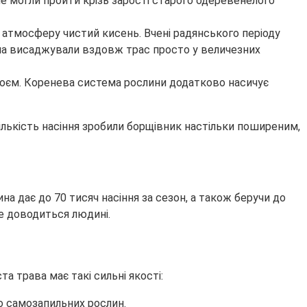
не могли пройти крізь зарості старого одеревенелого
 атмосферу чистий кисень. Вчені радянського періоду
лина висаджували вздовж трас просто у величезних
 гноєм. Коренева система рослини додатково насичує
ількість насіння зробили борщівник настільки поширеним,
ина дає до 70 тисяч насіння за сезон, а також беручи до
е доводиться людині.
а трава має такі сильні якості:
о самозапильних рослин.