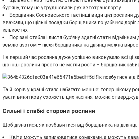
Щільна стіна з товстих стебел повинна була захищати д
бур’яну, тому не утруднювали рух автотранспорту.
Борщівник Сосновського і всі інші види цієї рослини
вважали, що щільні посадки борщівника по узбіччях дорі
кількостях.
Порізані стебла і листя бур’яну здатні стати відмінн
землю азотом – після борщівника на ділянці можна вирос
І в перший час рослина дуже успішно виконувало всі ці з
що інші рослини просто не могли рости – борщівник забиває
Та й корів у країні стало набагато менше: тепер нікому р
уваги виняткову схожість цих насіння, можна стверджува
Сильні і слабкі сторони рослини
Щоб дізнатися, як позбавитися від борщівника на ділянці, 
Квіти можуть запилюватися комахами, а можуть давати