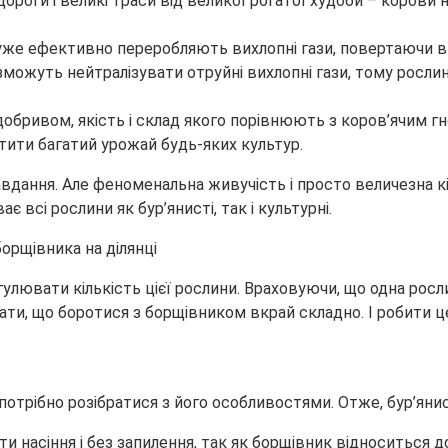
ороги і великі траси від великої рогатої худоби – корови 
 дуже ефективно переробляють вихлопні гази, повертаючи в
г зможуть нейтралізувати отруйні вихлопні гази, тому рос
им добривом, якість і склад якого порівнюють з коров’ячим
тити багатий урожай будь-яких культур.
авдання. Але феноменальна живучість і просто величезна к
 всі рослини як бур’янисті, так і культурні.
егулювати кількість цієї рослини. Враховуючи, що одна росл
ти, що боротися з борщівником вкрай складно. І робити ц
потрібно розібратися з його особливостями. Отже, бур’янист
 насіння і без запилення, так як борщівник відноситься д