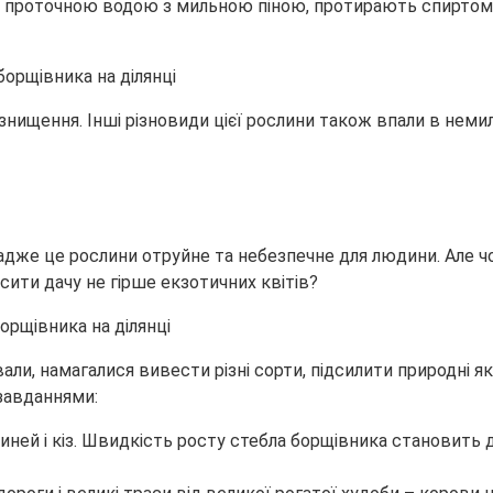
ь проточною водою з мильною піною, протирають спиртом а
знищення. Інші різновиди цієї рослини також впали в неми
дже це рослини отруйне та небезпечне для людини. Але чо
сити дачу не гірше екзотичних квітів?
ли, намагалися вивести різні сорти, підсилити природні як
завданнями:
виней і кіз. Швидкість росту стебла борщівника становить 