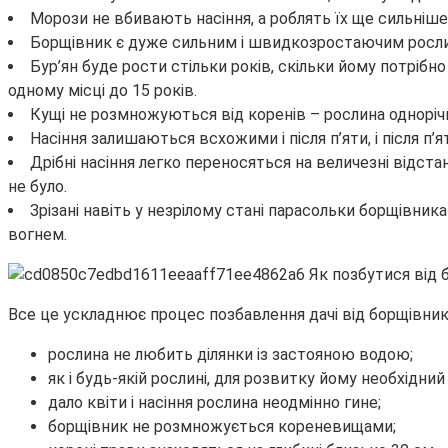
Морози не вбивають насіння, а роблять їх ще сильніше
Борщівник є дуже сильним і швидкозростаючим рослин
Бур’ян буде рости стільки років, скільки йому потрібн
одному місці до 15 років.
Кущі не розмножуються від коренів – рослина однорічна
Насіння залишаються всхожими і після п’яти, і після п’
Дрібні насіння легко переносяться на величезні відстан
не було.
Зрізані навіть у незрілому стані парасольки борщівника
вогнем.
Все це ускладнює процес позбавлення дачі від борщівника.
рослина не любить ділянки із застояною водою;
як і будь-якій рослині, для розвитку йому необхідний
дало квіти і насіння рослина неодмінно гине;
борщівник не розмножується кореневищами;