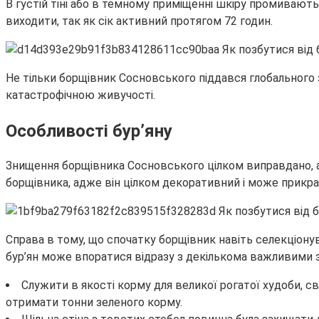
В густій тіні або в темному приміщенні шкіру промивают
виходити, так як сік активний протягом 72 годин.
Не тільки борщівник Сосновського піддався глобального 
катастрофічною живучості.
Особливості бур’яну
Знищення борщівника Сосновського цілком виправдано, а
борщівника, адже він цілком декоративний і може прикра
Справа в тому, що спочатку борщівник навіть селекціонува
бур’ян може впоратися відразу з декількома важливими 
Служити в якості корму для великої рогатої худоби, с
отримати тонни зеленого корму.