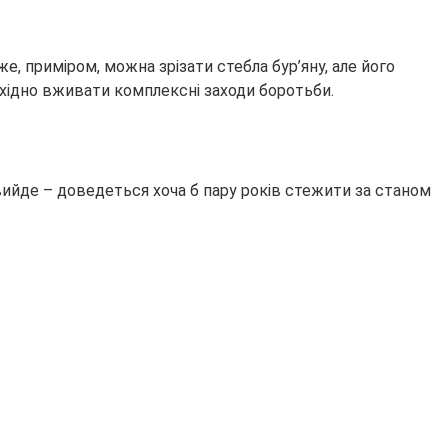
, приміром, можна зрізати стебла бур’яну, але його
хідно вживати комплексні заходи боротьби.
ийде – доведеться хоча б пару років стежити за станом