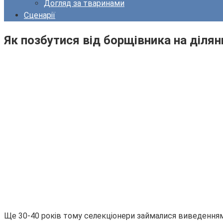
Догляд за тваринами
Сценарії
Як позбутися від борщівника на ділян
Ще 30-40 років тому селекціонери займалися виведенням 