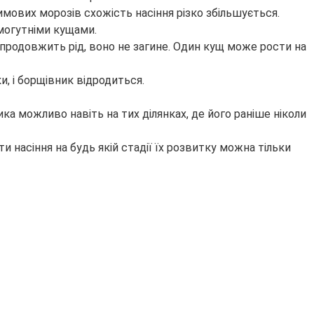
имових морозів схожість насіння різко збільшується.
могутніми кущами.
не продовжить рід, воно не загине. Один кущ може рости на
и, і борщівник відродиться.
ника можливо навіть на тих ділянках, де його раніше ніколи
и насіння на будь якій стадії їх розвитку можна тільки