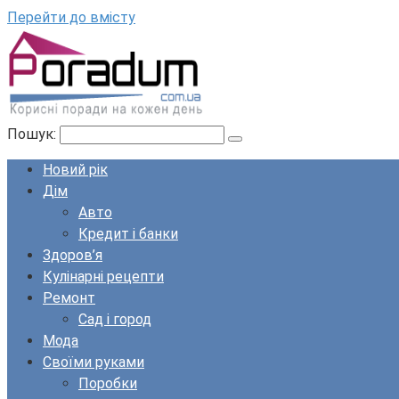
Перейти до вмісту
Пошук:
Новий рік
Дім
Авто
Кредит і банки
Здоров’я
Кулінарні рецепти
Ремонт
Сад і город
Мода
Своїми руками
Поробки