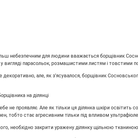
айбільш небезпечним для людини вважається борщівник Сос
у у вигляді парасольок, розмашистими листям і товстими 
уже декоративно, але, як з’ясувалося, борщівник Сосновськ
бе не проявляє. Але як тільки ця ділянка шкіри освітить сон
ен, тобто стає агресивним тільки під впливом ультрафіоле
ого, необхідно закрити уражену ділянку щільною тканиною