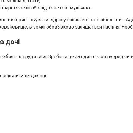
 їх можна дістати;
 шаром землі або під товстою мульчею.
о використовувати відразу кілька його «слабкостей». Адже
ореневище, в землі обов’язково залишаться насіння. Необ
а дачі
абияк потрудитися. Зробити це за один сезон навряд чи в