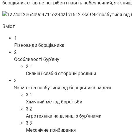
борщівник став не потрібен і навіть небезпечний, як знищ
Вміст
1
Різновиди борщівника
2
Особливості бур’яну
2.1
Сильні і слабкі сторони рослини
3
Як можна позбутися від борщівника на дачі
3.1
Хімічний метод боротьби
3.2
Агротехніка на ділянці з бур’янами
3.3
Механічне прибирання