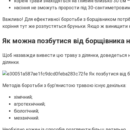
корені трави знаходяться на глибині близько 30 см –
насіння не зможуть прорости під 30-сантиметровим
Важливо! Для ефективної боротьби з борщівником потрібн
коріння тут же розпустяться бруньки. Якщо ж винищити к
Як можна позбутися від борщівника н
Щоб назавжди вивести цю траву з ділянки, доведеться не
ділянки.
Методів боротьби з бур’янистою травою існує декілька:
хімічний;
агротехнічний;
біологічний;
механічний.
Необхідно кожен із способів розглянути більш детально.