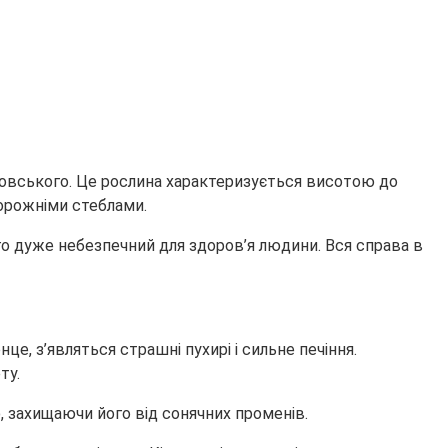
новського. Це рослина характеризується висотою до
порожніми стеблами.
ого дуже небезпечний для здоров’я людини. Вся справа в
це, з’являться страшні пухирі і сильне печіння.
ту.
, захищаючи його від сонячних променів.