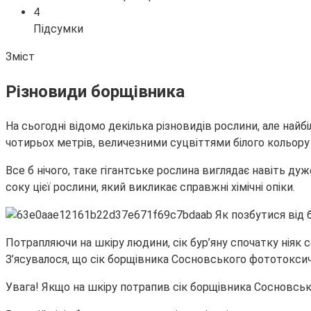
4
Підсумки
Зміст
Різновиди борщівника
На сьогодні відомо декілька різновидів рослини, але н
чотирьох метрів, величезними суцвіттями білого кольор
Все б нічого, таке гігантське рослина виглядає навіть д
соку цієї рослини, який викликає справжні хімічні опіки.
Потрапляючи на шкіру людини, сік бур’яну спочатку ніяк се
З’ясувалося, що сік борщівника Сосновського фототоксич
Увага! Якщо на шкіру потрапив сік борщівника Сосновськ