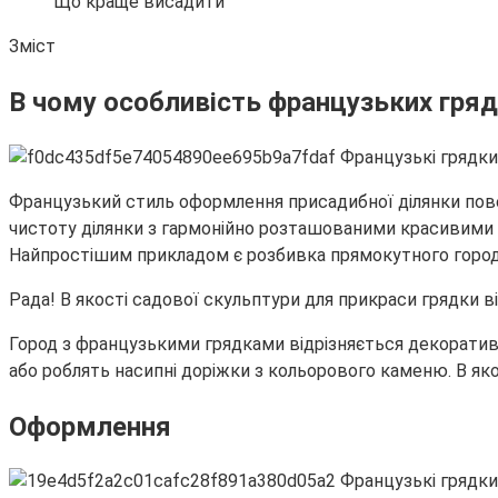
Що краще висадити
Зміст
В чому особливість французьких гря
Французький стиль оформлення присадибної ділянки повер
чистоту ділянки з гармонійно розташованими красивими к
Найпростішим прикладом є розбивка прямокутного городу
Рада! В якості садової скульптури для прикраси грядки ві
Город з французькими грядками відрізняється декорат
або роблять насипні доріжки з кольорового каменю. В якос
Оформлення