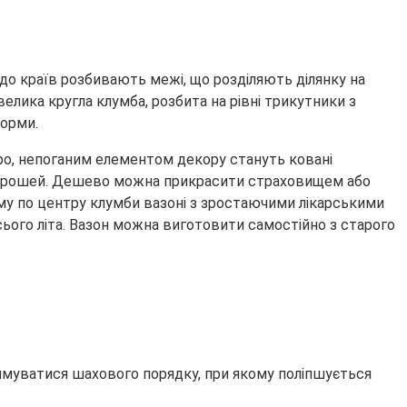
 до країв розбивають межі, що розділяють ділянку на
велика кругла клумба, розбита на рівні трикутники з
форми.
тро, непоганим елементом декору стануть ковані
ких грошей. Дешево можна прикрасити страховищем або
у по центру клумби вазоні з зростаючими лікарськими
сього літа. Вазон можна виготовити самостійно з старого
имуватися шахового порядку, при якому поліпшується