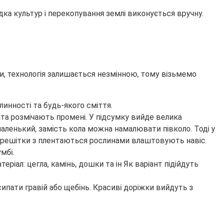
ка культур і перекопування землі виконується вручну.
ми, технологія залишається незмінною, тому візьмемо
инності та будь-якого сміття.
ата розмічають промені. У підсумку вийде велика
аленький, замість кола можна намалювати півколо. Тоді у
ої решітки з плентаються рослинами влаштовують навіс.
мбі.
іал: цегла, камінь, дошки та ін Як варіант підійдуть
пати гравій або щебінь. Красиві доріжки вийдуть з