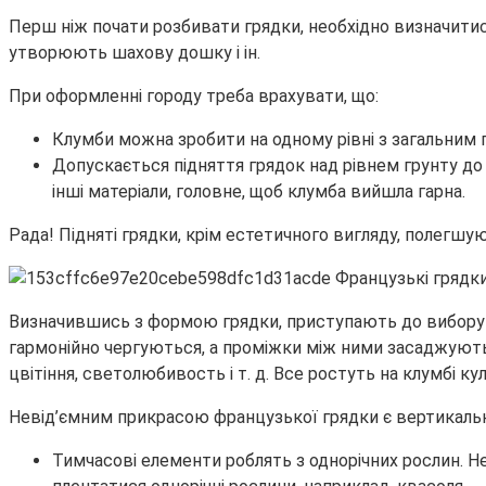
Перш ніж почати розбивати грядки, необхідно визначитися
утворюють шахову дошку і ін.
При оформленні городу треба врахувати, що:
Клумби можна зробити на одному рівні з загальним
Допускається підняття грядок над рівнем грунту до
інші матеріали, головне, щоб клумба вийшла гарна.
Рада! Підняті грядки, крім естетичного вигляду, полегшу
Визначившись з формою грядки, приступають до вибору р
гармонійно чергуються, а проміжки між ними засаджують
цвітіння, светолюбивость і т. д. Все ростуть на клумбі ку
Невід’ємним прикрасою французької грядки є вертикальні
Тимчасові елементи роблять з однорічних рослин. Не