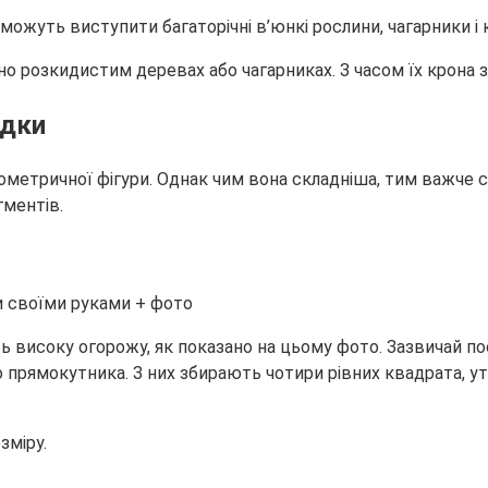
жуть виступити багаторічні в’юнкі рослини, чагарники і к
о розкидистим деревах або чагарниках. З часом їх крона за
ядки
метричної фігури. Однак чим вона складніша, тим важче 
гментів.
исоку огорожу, як показано на цьому фото. Зазвичай поса
о прямокутника. З них збирають чотири рівних квадрата, 
зміру.