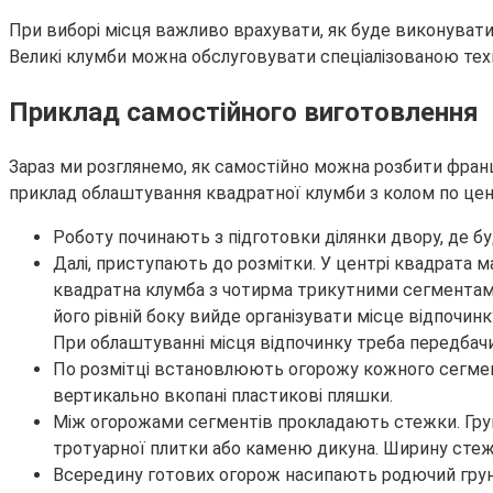
При виборі місця важливо врахувати, як буде виконувати
Великі клумби можна обслуговувати спеціалізованою техні
Приклад самостійного виготовлення
Зараз ми розглянемо, як самостійно можна розбити франц
приклад облаштування квадратної клумби з колом по цен
Роботу починають з підготовки ділянки двору, де бу
Далі, приступають до розмітки. У центрі квадрата 
квадратна клумба з чотирма трикутними сегментами 
його рівній боку вийде організувати місце відпочи
При облаштуванні місця відпочинку треба передбачи
По розмітці встановлюють огорожу кожного сегмента к
вертикально вкопані пластикові пляшки.
Між огорожами сегментів прокладають стежки. Грун
тротуарної плитки або каменю дикуна. Ширину стеж
Всередину готових огорож насипають родючий грунт