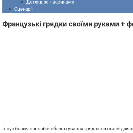
Догляд за тваринами
Сценарії
Французькі грядки своїми руками + ф
Існує безліч способів облаштування грядок на своїй діля