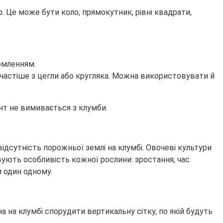
. Це може бути коло, прямокутник, рівні квадрати,
рмленням.
частіше з цегли або кругляка. Можна використовувати й
унт не вимивається з клумби.
сутність порожньої землі на клумбі. Овочеві культури
ують особливість кожної рослини: зростання, час
и один одному.
 на клумбі спорудити вертикальну сітку, по якій будуть