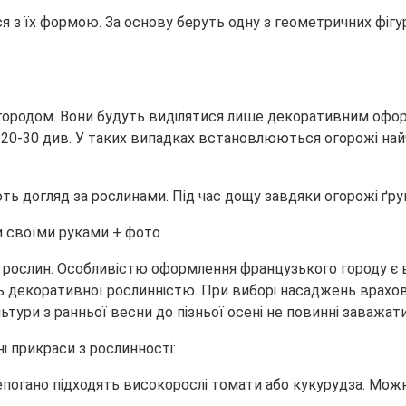
 з їх формою. За основу беруть одну з геометричних фігур
 городом. Вони будуть виділятися лише декоративним офо
 20-30 див. У таких випадках встановлюються огорожі най
ють догляд за рослинами. Під час дощу завдяки огорожі ґр
ослин. Особливістю оформлення французького городу є від
 декоративної рослинністю. При виборі насаджень врахов
льтури з ранньої весни до пізньої осені не повинні заважат
 прикраси з рослинності:
погано підходять високорослі томати або кукурудза. Можна