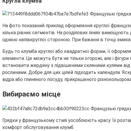
Кругла клумба
На фото показаний приклад оформлення круглої французьк
кілька рівних сегментів. На розділових лініях вимощують 
однією напівкруглої стороною. При бажанні в точці змик
Будь то клумба круглої або квадратної форми, її оформл
елементи. Це можуть бути не тільки огорожі, але і фігу
встановити жердину з підвішеними скляними кулями від 
рослинами. Добре для цих цілей підходить календула. Яс
відра або глиняного посуду, прикрашеного різнокольоров
Вибираємо місце
Грядки у французькому стилі уособлюють красу. Їх розт
комфорт обслуговування клумб.