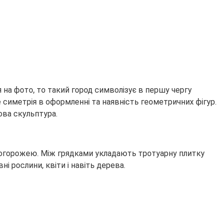
на фото, то такий город символізує в першу чергу
симетрія в оформленні та наявність геометричних фігур.
ова скульптура.
огорожею. Між грядками укладають тротуарну плитку
і рослини, квіти і навіть дерева.