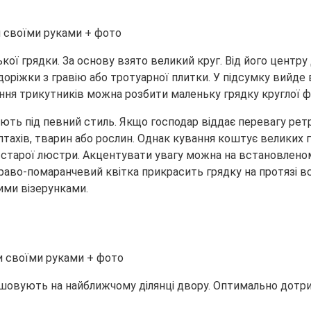
ої грядки. За основу взято великий круг. Від його центру
доріжки з гравію або тротуарної плитки. У підсумку вийде 
ання трикутників можна розбити маленьку грядку круглої 
яють під певний стиль. Якщо господар віддає перевагу ре
ри птахів, тварин або рослин. Однак кування коштує вели
старої люстри. Акцентувати увагу можна на встановленом
краво-помаранчевий квітка прикрасить грядку на протязі в
ими візерунками.
ашовують на найближчому ділянці двору. Оптимально дотр