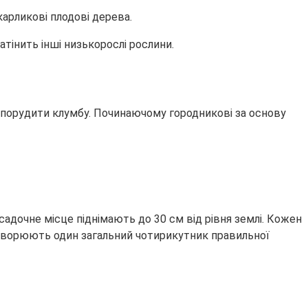
арликові плодові дерева.
тінить інші низькорослі рослини.
спорудити клумбу. Починаючому городникові за основу
дочне місце піднімають до 30 см від рівня землі. Кожен
утворюють один загальний чотирикутник правильної