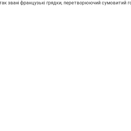
 так звані французькі грядки, перетворюючий
сумовитий го