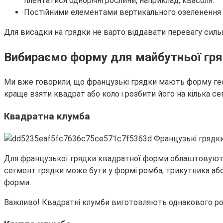
плентатися однорічні рослини, наприклад, квасоля.
Постійними елементами вертикального озеленення мо
Для висадки на грядки не варто віддавати перевагу сильн
Вибираємо форму для майбутньої гр
Ми вже говорили, що французькі грядки мають форму гео
краще взяти квадрат або коло і розбити його на кілька се
Квадратна клумба
Для французької грядки квадратної форми облаштовують в
сегмент грядки може бути у формі ромба, трикутника аб
форми.
Важливо! Квадратні клумби виготовляють однакового ро