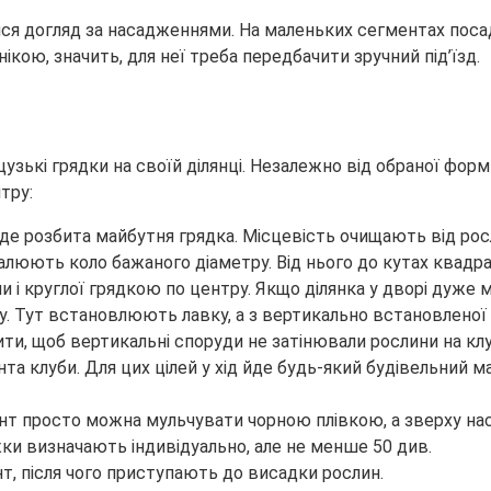
ся догляд за насадженнями. На маленьких сегментах посад
кою, значить, для неї треба передбачити зручний під’їзд.
узькі грядки на своїй ділянці. Незалежно від обраної фор
тру:
де розбита майбутня грядка. Місцевість очищають від росл
малюють коло бажаного діаметру. Від нього до кутах квадр
і круглої грядкою по центру. Якщо ділянка у дворі дуже м
нку. Тут встановлюють лавку, а з вертикально встановлен
ти, щоб вертикальні споруди не затінювали рослини на клу
луби. Для цих цілей у хід йде будь-який будівельний матер
т просто можна мульчувати чорною плівкою, а зверху наси
ки визначають індивідуально, але не менше 50 див.
, після чого приступають до висадки рослин.