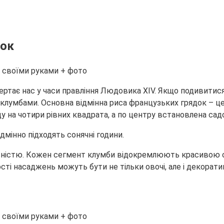
док
тає нас у часи правління Людовика XIV. Якщо подивитися 
лумбами. Основна відмінна риса французьких грядок – це 
 на чотири рівних квадрата, а по центру встановлена сад
дмінно підходять сонячні години.
ивністю. Кожен сегмент клумби відокремлюють красивою 
ті насаджень можуть бути не тільки овочі, але і декоративн