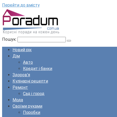
Перейти до вмісту
Пошук:
Новий рік
Дім
Авто
Кредит і банки
Здоров’я
Кулінарні рецепти
Ремонт
Сад і город
Мода
Своїми руками
Поробки