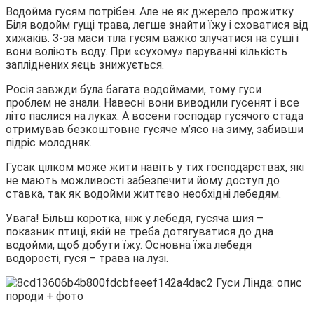
Водойма гусям
потрібен. Але не як джерело прожитку.
Біля водойм гущі трава, легше знайти їжу і сховатися від
хижаків. З-за маси тіла гусям важко злучатися на суші і
вони воліють воду. При «сухому» паруванні кількість
запліднених яєць знижується.
Росія завжди була багата водоймами, тому гуси
проблем не знали. Навесні вони виводили гусенят і все
літо паслися на луках. А восени господар гусячого стада
отримував безкоштовне гусяче м’ясо на зиму, забивши
підріс молодняк.
Гусак цілком може жити навіть у тих господарствах, які
не мають можливості забезпечити йому доступ до
ставка, так як водойми життєво необхідні лебедям.
Увага! Більш коротка, ніж у лебедя, гусяча шия –
показник птиці, якій не треба дотягуватися до дна
водойми, щоб добути їжу. Основна їжа лебедя
водорості, гуся – трава на лузі.