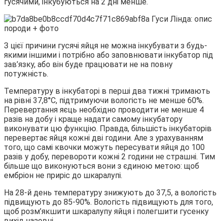
гусячими, інкубуються на 2 дні менше.
З цієї причини гусячі яйця не можна інкубувати з будь-
якими іншими і потрібно або заповнювати інкубатор під
зав’язку, або він буде працювати не на повну
потужність.
Температуру в інкубаторі в перші два тижні тримають
на рівні 37,8°С, підтримуючи вологість не менше 60%.
Перевертання яєць необхідно проводити не менше 4
разів на добу і краще надати самому інкубатору
виконувати цю функцію. Правда, більшість інкубаторів
перевертає яйця кожні дві години. Але з урахуванням
того, що самі квочки можуть пересувати яйця до 100
разів у добу, перевороти кожні 2 години не страшні. Тим
більше що виконуються вони з єдиною метою: щоб
ембріон не приріс до шкаралупі.
На 28-й день температуру знижують до 37,5, а вологість
підвищують до 85-90%. Вологість підвищують для того,
щоб розм’якшити шкаралупу яйця і полегшити гусенку
вихід назовні.