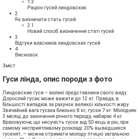
1.3
Раціон гусей линдовских
2
Як визначити стать гусей
2.1
Новий спосіб визначення статі гусей
3
Відгуки власників линдовских гусей
4
Висновок
Зміст
Гуси лінда, опис породи з фото
Линдовские гуси – великі представники свого виду.
Дорослий гусак може важити до 12 кг. Правда, в
більшості випадків за рахунок великої кількості жиру.
Звичайний вага гусака близько 8 кг, гуски 7 кг. Молодняк
3 місяці, до закінчення річного періоду, набирає 4 кг.
Враховуючи, що несучість гусок від 50 яєць в рік, при
самому несприятливому розкладі: 20% выведшихся
гусенят, — можна отримати молоду птицю загальною