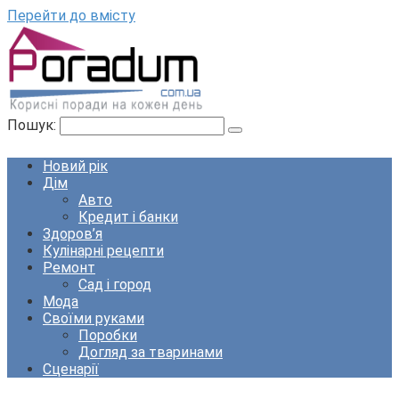
Перейти до вмісту
Пошук:
Новий рік
Дім
Авто
Кредит і банки
Здоров’я
Кулінарні рецепти
Ремонт
Сад і город
Мода
Своїми руками
Поробки
Догляд за тваринами
Сценарії