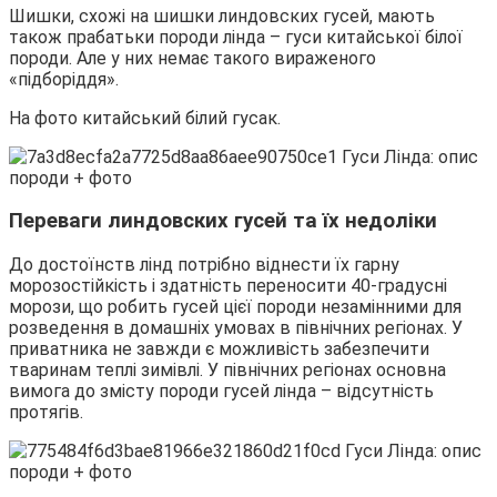
Шишки, схожі на шишки линдовских гусей, мають
також прабатьки породи лінда – гуси китайської білої
породи. Але у них немає такого вираженого
«підборіддя».
На фото китайський білий гусак.
Переваги линдовских гусей та їх недоліки
До достоїнств лінд потрібно віднести їх гарну
морозостійкість і здатність переносити 40-градусні
морози, що робить гусей цієї породи незамінними для
розведення в домашніх умовах в північних регіонах. У
приватника не завжди є можливість забезпечити
тваринам теплі зимівлі. У північних регіонах основна
вимога до змісту породи гусей лінда – відсутність
протягів.