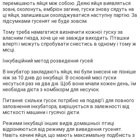
перемішають яйця між собою. Деякі яйця виявляться
зовні, охолонуть, ембріон загине, гуски знову сядуть на
ці яйця, залишивши охолоджуватися наступну партію. За
підсумками гусенят не буде зовсім.
Тому треба намагатися визначити кожної гуску за
власним гнізда, хоча це не завжди виходить. Пташки
вперті і можуть спробувати снестись в одному і тому ж
місці.
Інкубаційний метод розведення гусей
В інкубатор закладають яйця, які були знесені не пізніше
ніж за 10 днів до інкубації. В основній масі гуски
несуться раз на два дні. Щоб вони мчали кожен день, їм
необхідна дієта з комбікорм для несучок.
Питання: скільки гусок потрібно на подвір’ї для повного
заповнення інкубатора, вирішується в залежності від
місткості машини і гусячої дієти.
Режими інкубації інших видів домашньої птиці
відрізняються від режиму для виведення гусенят.
Навіть качині яйця, що мають максимальну подібність з