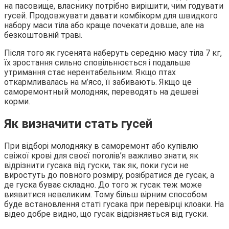
на пасовище, власнику потрібно вирішити, чим годувати
гусей. Продовжувати давати комбікорм для швидкого
набору маси тіла або краще почекати довше, але на
безкоштовній траві.
Після того як гусенята наберуть середню масу тіла 7 кг,
їх зростання сильно сповільнюється і подальше
утримання стає нерентабельним. Якщо птах
откармливалась на м’ясо, її забивають. Якщо це
саморемонтный молодняк, переводять на дешеві
корми.
Як визначити стать гусей
При відборі молодняку в саморемонт або купівлю
свіжої крові для своєї поголів’я важливо знати, як
відрізнити гусака від гуски, так як, поки гуси не
виростуть до повного розміру, розібратися де гусак, а
де гуска буває складно. До того ж гусак теж може
виявитися невеликим. Тому більш вірним способом
буде встановлення статі гусака при перевірці клоаки. На
відео добре видно, що гусак відрізняється від гуски.