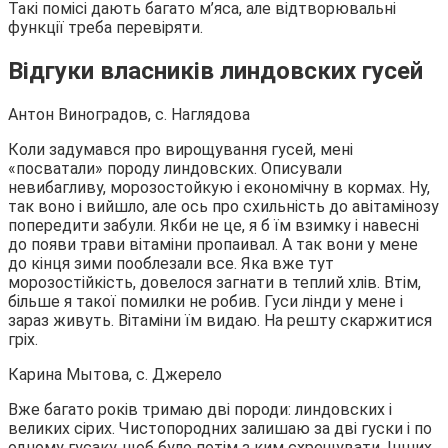
Такі помісі дають багато м’яса, але відтворювальні
функції треба перевіряти.
Відгуки власників линдовских гусей
Антон Виноградов, с. Наглядова
Коли задумався про вирощування гусей, мені
«посватали» породу линдовских. Описували
невибагливу, морозостойкую і економічну в кормах. Ну,
так воно і вийшло, але ось про схильність до авітамінозу
попередити забули. Якби не це, я б їм взимку і навесні
до появи трави вітаміни пропаивал. А так вони у мене
до кінця зими пооблезали все. Яка вже тут
морозостійкість, довелося загнати в теплий хлів. Втім,
більше я такої помилки не робив. Гуси лінди у мене і
зараз живуть. Вітаміни їм видаю. На решту скаржитися
гріх.
Карина Мытова, с. Джерело
Вже багато років тримаю дві породи: линдовских і
великих сірих. Чистопородних залишаю за дві гуски і по
одному гусаку, щоб було потім з ким схрещувати. Інших