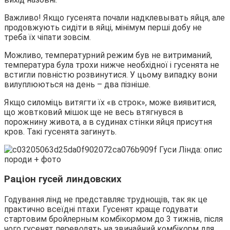
Важливо! Якщо гусенята почали надклевывать яйця, але
продовжують сидіти в яйці, мінімум перші добу не
треба їх чіпати зовсім.
Можливо, температурний режим був не витриманий,
температура була трохи нижче необхідної і гусенята не
встигли повністю розвинутися. У цьому випадку вони
вилуплюються на день – два пізніше.
Якщо силоміць витягти їх «в строк», може виявитися,
що жовтковий мішок ще не весь втягнувся в
порожнину живота, а в судинах стінки яйця присутня
кров. Такі гусенята загинуть.
Раціон гусей линдовских
Годування лінд не представляє труднощів, так як це
практично всеїдні птахи. Гусенят краще годувати
стартовим бройлерным комбікормом до 3 тижнів, після
чого гусенят переводять на звичайний комбікорм для