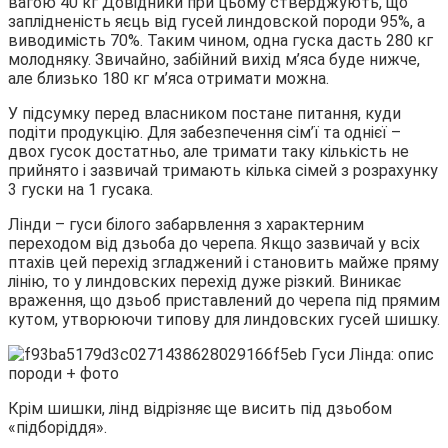
вагою 40 кг Довідники при цьому стверджують, що
заплідненість яєць від гусей линдовской породи 95%, а
виводимість 70%. Таким чином, одна гуска дасть 280 кг
молодняку. Звичайно, забійний вихід м’яса буде нижче,
але близько 180 кг м’яса отримати можна.
У підсумку перед власником постане питання, куди
подіти продукцію. Для забезпечення сім’ї та однієї –
двох гусок достатньо, але тримати таку кількість не
прийнято і зазвичай тримають кілька сімей з розрахунку
3 гуски на 1 гусака.
Лінди – гуси білого забарвлення з характерним
переходом від дзьоба до черепа. Якщо зазвичай у всіх
птахів цей перехід згладжений і становить майже пряму
лінію, то у линдовских перехід дуже різкий. Виникає
враження, що дзьоб приставлений до черепа під прямим
кутом, утворюючи типову для линдовских гусей шишку.
Крім шишки, лінд відрізняє ще висить під дзьобом
«підборіддя».