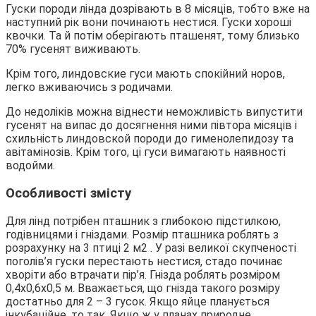
Гуски породи лінда дозрівають в 8 місяців, тобто вже на
наступний рік вони починають нестися. Гуски хороші
квочки. Та й потім оберігають пташенят, тому близько
70% гусенят виживають.
Крім того, линдовские гуси мають спокійний норов,
легко вживаючись з родичами.
До недоліків можна віднести неможливість випустити
гусенят на випас до досягнення ними півтора місяців і
схильність линдовской породи до гименолепидозу та
авітамінозів. Крім того, ці гуси вимагають наявності
водойми.
Особливості змісту
Для лінд потрібен пташник з глибокою підстилкою,
годівницями і гніздами. Розмір пташника роблять з
розрахунку на 3 птиці 2 м2 . У разі великої скупченості
поголів’я гуски перестають нестися, стадо починає
хворіти або втрачати пір’я. Гнізда роблять розміром
0,4х0,6х0,5 м. Вважається, що гнізда такого розміру
достатньо для 2 – 3 гусок. Якщо яйце планується
інкубаційне, то так. Якщо ж у планах природне