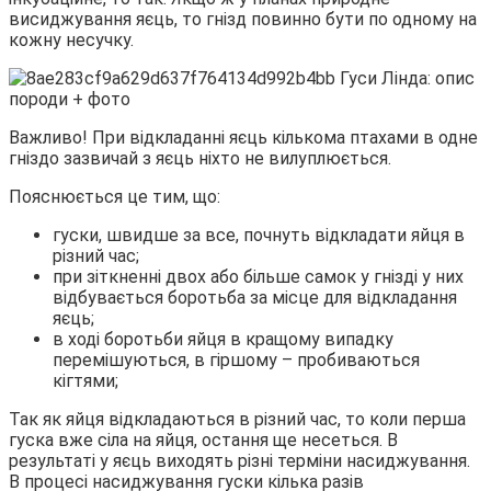
висиджування яєць, то гнізд повинно бути по одному на
кожну несучку.
Важливо! При відкладанні яєць кількома птахами в одне
гніздо зазвичай з яєць ніхто не вилуплюється.
Пояснюється це тим, що:
гуски, швидше за все, почнуть відкладати яйця в
різний час;
при зіткненні двох або більше самок у гнізді у них
відбувається боротьба за місце для відкладання
яєць;
в ході боротьби яйця в кращому випадку
перемішуються, в гіршому – пробиваються
кігтями;
Так як яйця відкладаються в різний час, то коли перша
гуска вже сіла на яйця, остання ще несеться. В
результаті у яєць виходять різні терміни насиджування.
В процесі насиджування гуски кілька разів