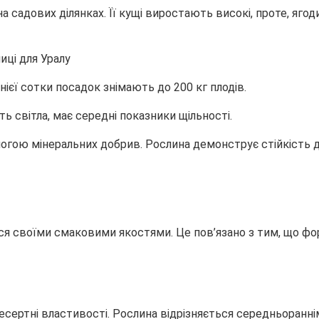
 на садових ділянках. Її кущі виростають високі, проте, 
ієї сотки посадок знімають до 200 кг плодів.
ь світла, має середні показники щільності.
огою мінеральних добрив. Рослина демонструє стійкість д
ся своїми смаковими якостями. Це пов’язано з тим, що фо
 десертні властивості. Рослина відрізняється середньоранн