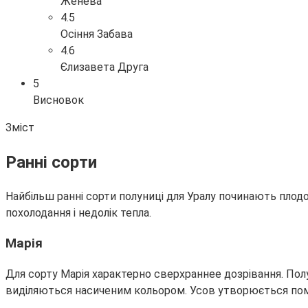
Женева
4.5
Осіння Забава
4.6
Єлизавета Друга
5
Висновок
Зміст
Ранні сорти
Найбільш ранні сорти полуниці для Уралу починають плод
похолодання і недолік тепла.
Марія
Для сорту Марія характерно сверхраннее дозрівання. Пол
виділяються насиченим кольором. Усов утворюється помі