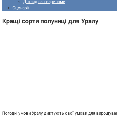
Догляд за тваринами
Сценарії
Кращі сорти полуниці для Уралу
Погодні умови Уралу диктують свої умови для вирощуванн