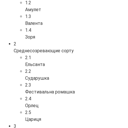
1.2
Амулет
1.3
Валента
1.4
Зоря
2
Среднесозревающие сорту
2.1
Ельсанта
2.2
Сударушка
2.3
Фестивальна ромашка
2.4
Орлец
2.5
Цариця
3