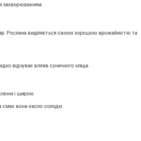
ся захворюванням.
олір. Рослина виділяється своєю хорошою врожайністю та
ідко відчуває вплив суничного кліща.
енні і широкі.
а смак вони кисло-солодкі.