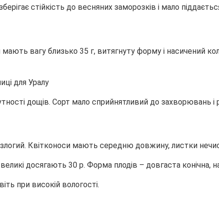
берігає стійкість до весняних заморозків і мало піддаєть
 мають вагу близько 35 г, витягнуту форму і насичений к
тності дощів. Сорт мало сприйнятливий до захворювань і р
злогий. Квітконоси мають середню довжину, листки нечисл
великі досягають 30 р. Форма плодів – довгаста конічна, н
іть при високій вологості.