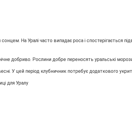
я сонцем. На Уралі часто випадає роса і спостерігається п
анічне добриво. Рослини добре переносять уральські мороз
сні. У цей період клубничник потребує додаткового укритт