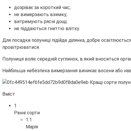
дозріває за короткий час;
не вимерзають взимку;
витримують рясні дощі;
не піддаються гниттю влітку.
Для
посадки полуниці підійде ділянка, добре освітлюєтьс
провітрюватися.
Полуниця воліє середній суглинок, в який вноситься орг
Найбільша небезпека вимерзання виникає восени або наве
Вміст
1
Ранні сорти
1.1
Марія