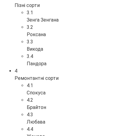
Пізні сорти
3.1
Зенга Зенгана
3.2
Роксана
3.3
Викода
3.4
Пандора
4
Ремонтантні сорти
4.1
Спокуса
4.2
Брайтон
4.3
Любава
4.4