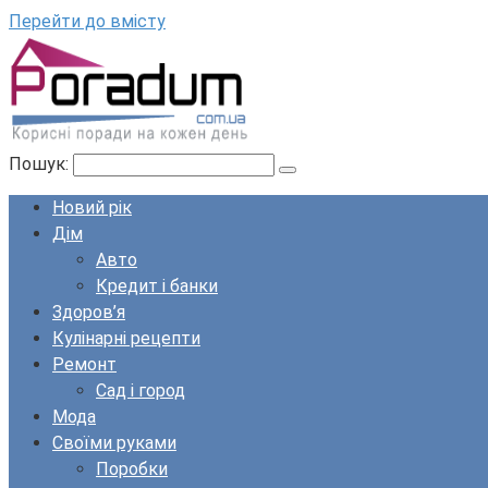
Перейти до вмісту
Пошук:
Новий рік
Дім
Авто
Кредит і банки
Здоров’я
Кулінарні рецепти
Ремонт
Сад і город
Мода
Своїми руками
Поробки