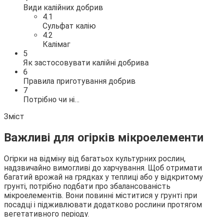
Види калійних добрив
4.1
Сульфат калію
4.2
Калімаг
5
Як застосовувати калійні добрива
6
Правила приготування добрив
7
Потрібно чи ні…
Зміст
Важливі для огірків мікроелементи
Огірки на відміну від багатьох культурних рослин,
надзвичайно вимогливі до харчування. Щоб отримати
багатий врожай на грядках у теплиці або у відкритому
грунті, потрібно подбати про збалансованість
мікроелементів. Вони повинні міститися у грунті при
посадці і підживлювати додатково рослини протягом
вегетативного періоду.