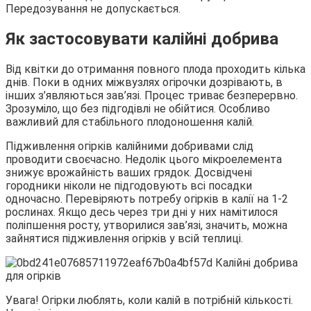
Передозування не допускається.
Як застосовувати калійні добрива
Від квітки до отримання повного плода проходить кілька
днів. Поки в одних міжвузлях огірочки дозрівають, в
інших з’являються зав’язі. Процес триває безперервно.
Зрозуміло, що без підгодівлі не обійтися. Особливо
важливий для стабільного плодоношення калій.
Підживлення огірків калійними добривами слід
проводити своєчасно. Недолік цього мікроелемента
знижує врожайність ваших грядок. Досвідчені
городники ніколи не підгодовують всі посадки
одночасно. Перевіряють потребу огірків в калії на 1-2
рослинах. Якщо десь через три дні у них намітилося
поліпшення росту, утворилися зав’язі, значить, можна
зайнятися підживлення огірків у всій теплиці.
Увага! Огірки люблять, коли калій в потрібній кількості.