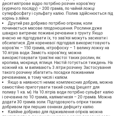
десятилітрове відро потрібно розчин коров’яку
(курячого посліду) – 200 грамів, по чайній ложці
суперфосфату і сульфату калію. Полив здійснюється під
корінь з лійки.
Другий раз добриво потрібно огіркам, коли
починається масове плодоношення. Рослини дуже
швидко витрачає поживні речовини з грунту. Якщо
вчасно не підгодувати їх, то зав’язі можуть засихати і
обсипатися. Для кореневої підгодівлі використовують
коров’як – 150 грамів, нітрофоску – 1 велику ложку на
10 літрів води. Замість коров’яку, можна
використовувати трав’яні настої таких рослин, як
кропива, мокриця, яглиця. Настій готується тиждень. На
кожний кв. м виливають 3 літри розчину. Застосування
такого розчину збагатить посадки поживними
речовинами, в тому числі і калієм.
Якщо в наявності немає комплексних добрив, можна
самостійно приготувати такий склад (рецепт для
поливу 1 кв. м). На 10 літрів води потрібно сульфат калію
і сечовина по 10 грамів, калімагнезія – 20 грамів. Можна
додати 30 грамів золи. Підгодовують огірки таким
добривом при перших ознаках дефіциту калію.
Калійне добриво для підживлення огірків можна