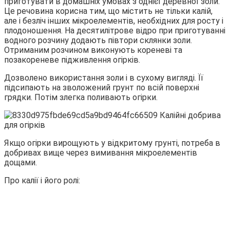
приготувати в домашніх умовах з однієї деревної золи.
Це речовина корисна тим, що містить не тільки калій,
але і безліч інших мікроелементів, необхідних для росту і
плодоношення. На десятилітрове відро при приготуванні
водного розчину додають півтори склянки золи.
Отриманим розчином виконують кореневі та
позакореневе підживлення огірків.
Дозволено використання золи і в сухому вигляді. Її
підсипають на зволожений грунт по всій поверхні
грядки. Потім злегка поливають огірки.
Якщо огірки вирощують у відкритому грунті, потреба в
добривах вище через вимивання мікроелементів
дощами.
Про калії і його ролі: