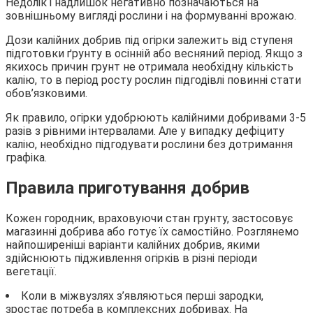
Недолік і надлишок негативно позначаються на
зовнішньому вигляді рослини і на формуванні врожаю.
Дози калійних добрив під огірки залежить від ступеня
підготовки ґрунту в осінній або весняний період. Якщо з
якихось причин грунт не отримала необхідну кількість
калію, то в період росту рослин підгодівлі повинні стати
обов’язковими.
Як правило, огірки удобрюють калійними добривами 3-5
разів з рівними інтервалами. Але у випадку дефіциту
калію, необхідно підгодувати рослини без дотримання
графіка.
Правила приготування добрив
Кожен городник, враховуючи стан грунту, застосовує
магазинні добрива або готує їх самостійно. Розглянемо
найпоширеніші варіанти калійних добрив, якими
здійснюють підживлення огірків в різні періоди
вегетації.
Коли в міжвузлях з’являються перші зародки,
зростає потреба в комплексних добривах. На