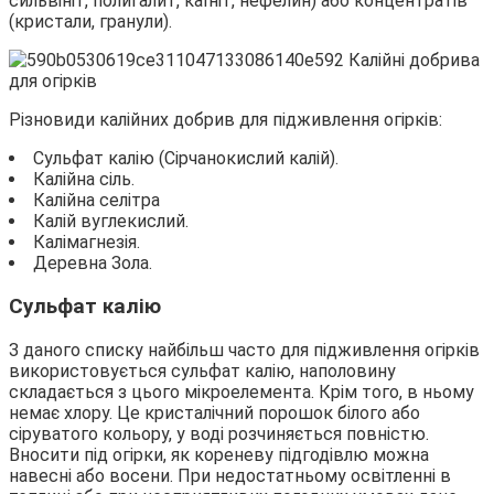
сильвініт, полигалит, каїніт, нефелин) або концентратів
(кристали, гранули).
Різновиди калійних добрив для підживлення огірків:
Сульфат калію (Сірчанокислий калій).
Калійна сіль.
Калійна селітра
Калій вуглекислий.
Калімагнезія.
Деревна Зола.
Сульфат калію
З даного списку найбільш часто для підживлення огірків
використовується сульфат калію, наполовину
складається з цього мікроелемента. Крім того, в ньому
немає хлору. Це кристалічний порошок білого або
сіруватого кольору, у воді розчиняється повністю.
Вносити під огірки, як кореневу підгодівлю можна
навесні або восени. При недостатньому освітленні в