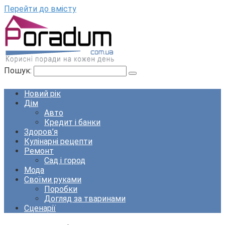
Перейти до вмісту
Пошук:
Новий рік
Дім
Авто
Кредит і банки
Здоров’я
Кулінарні рецепти
Ремонт
Сад і город
Мода
Своїми руками
Поробки
Догляд за тваринами
Сценарії