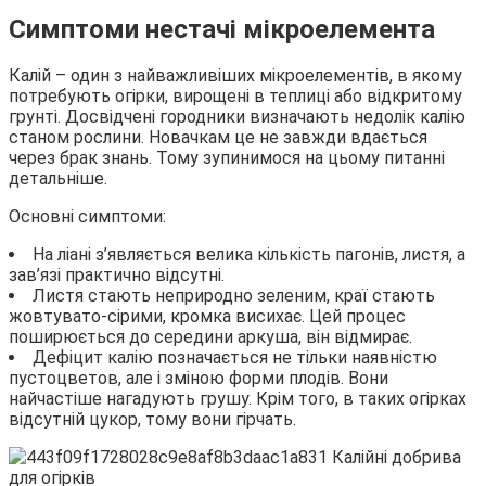
Симптоми нестачі мікроелемента
Калій – один з найважливіших мікроелементів, в якому
потребують огірки, вирощені в теплиці або відкритому
грунті. Досвідчені городники визначають недолік калію
станом рослини. Новачкам це не завжди вдається
через брак знань. Тому зупинимося на цьому питанні
детальніше.
Основні симптоми:
На ліані з’являється велика кількість пагонів, листя, а
зав’язі практично відсутні.
Листя стають неприродно зеленим, краї стають
жовтувато-сірими, кромка висихає. Цей процес
поширюється до середини аркуша, він відмирає.
Дефіцит калію позначається не тільки наявністю
пустоцветов, але і зміною форми плодів. Вони
найчастіше нагадують грушу. Крім того, в таких огірках
відсутній цукор, тому вони гірчать.