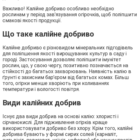
Важливо! Калійне добриво особливо необхідно
рослинам у період зав’язування огірочків, щоб поліпшити
смакові якості продукції.
Що таке калійне добриво
Калійне добриво є різновидом мінеральних підгодівель
для поліпшення якості вирощуваних культур в саду і
городі. Застосування дозволяє поліпшити імунітет
рослин, що, у свою чергу, позитивно позначається на
стійкості до багатьох захворювань. Наявність калію в
ґрунті є захисним бар’єром від багатьох комах. Більш
того, огірки менше хворіють при коливаннях
температури і вологості повітря.
Види калійних добрив
Існує два види добрив на основі калію: хлористі і
сірчанокислі. Для підживлення огірків краще
використовувати добриво без хлору. Крім того, калійні
добрива бувають у формі сирих солей (карналіт,