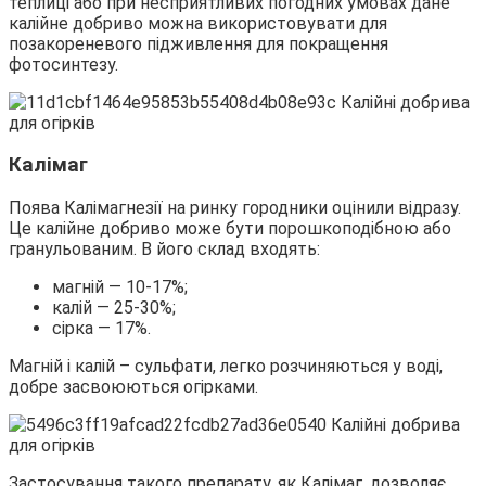
теплиці або при несприятливих погодних умовах дане
калійне добриво можна використовувати для
позакореневого підживлення для покращення
фотосинтезу.
Калімаг
Поява Калімагнезії на ринку городники оцінили відразу.
Це калійне добриво може бути порошкоподібною або
гранульованим. В його склад входять:
магній — 10-17%;
калій — 25-30%;
сірка — 17%.
Магній і калій – сульфати, легко розчиняються у воді,
добре засвоюються огірками.
Застосування такого препарату, як Калімаг, дозволяє