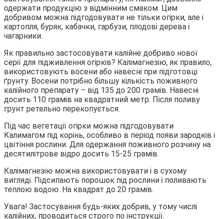
одержати продукцію з відмінним смаком. Цим
добривом можна підгодовувати не тільки огірки, але і
картопля, буряк, кабачки, гарбузи, плодові дерева і
чагарники.
Як правильно застосовувати калійне добриво нової
серії для підживлення огірків? Калімагнезію, як правило,
використовують восени або навесні при підготовці
ґрунту. Восени потрібно більшу кількість поживного
калійного препарату – від 135 до 200 грамів. Навесні
досить 110 грамів на квадратний метр. Після поливу
грунт ретельно перекопується.
Під час вегетації огірки можна підгодовувати
Калимагом під корінь, особливо в період появи зародків і
цвітіння рослини. Для одержання поживного розчину на
десятилітрове відро досить 15-25 грамів.
Калімагнезію можна використовувати і в сухому
вигляді. Підсипають порошок під рослини і поливають
теплою водою. На квадрат до 20 грамів.
Увага! Застосування будь-яких добрив, у тому числі
калійних, проводиться строго по інструкції.