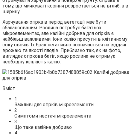
отримувати
харчування з поверхні грунту. Справа в
тому, що мичкуваті коріння розростається не вглиб, а в
ширину.
Харчування огірка в період вегетації має бути
збалансованим. Рослина потребує багатьох
мікроелементах, але калійні добрива для огірків є
найбільш важливими. Іони калію присутні в клітинному
соку овочів. Їх брак негативно позначається на віддачі
врожаю та якості плодів. Приблизно так, як на фото,
виглядає огіркова батіг, якщо рослина не отримує
необхідну кількість калію.
Вміст
1
Важливі для огірків мікроелементи
2
Симптоми нестачі мікроелемента
3
Що таке калійне добриво
4