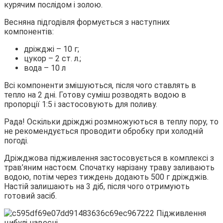
курячим послідом і золою.
Весняна підгодівля формується з наступних
компонентів:
дріжджі – 10 г;
цукор – 2 ст. л.;
вода – 10 л
Всі компоненти змішуються, після чого ставлять в
тепло на 2 дні. Готову суміш розводять водою в
пропорції 1:5 і застосовують для поливу.
Рада! Оскільки дріжджі розмножуються в теплу пору, то
не рекомендується проводити обробку при холодній
погоді.
Дріжджова підживлення застосовується в комплексі з
трав’яним настоєм. Спочатку нарізану траву заливають
водою, потім через тиждень додають 500 г дріжджів.
Настій залишають на 3 діб, після чого отримують
готовий засіб.