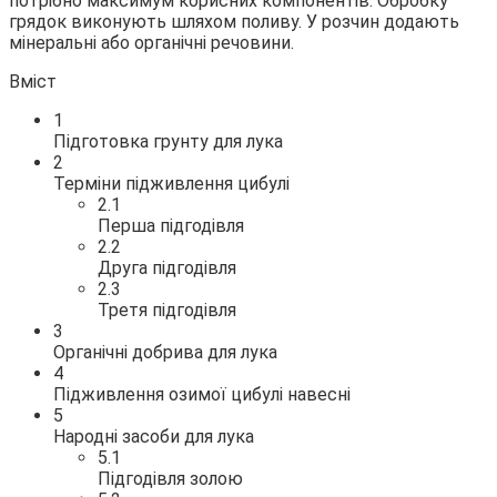
потрібно максимум
корисних компонентів. Обробку
грядок виконують шляхом поливу. У розчин додають
мінеральні або органічні речовини.
Вміст
1
Підготовка грунту для лука
2
Терміни підживлення цибулі
2.1
Перша підгодівля
2.2
Друга підгодівля
2.3
Третя підгодівля
3
Органічні добрива для лука
4
Підживлення озимої цибулі навесні
5
Народні засоби для лука
5.1
Підгодівля золою