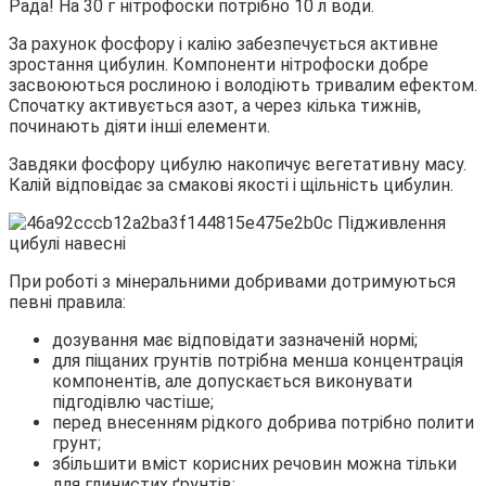
Рада! На 30 г нітрофоски потрібно 10 л води.
За рахунок фосфору і калію забезпечується активне
зростання цибулин. Компоненти нітрофоски добре
засвоюються рослиною і володіють тривалим ефектом.
Спочатку активується азот, а через кілька тижнів,
починають діяти інші елементи.
Завдяки фосфору цибулю накопичує вегетативну масу.
Калій відповідає за смакові якості і щільність цибулин.
При роботі з мінеральними добривами дотримуються
певні правила:
дозування має відповідати зазначеній нормі;
для піщаних грунтів потрібна менша концентрація
компонентів, але допускається виконувати
підгодівлю частіше;
перед внесенням рідкого добрива потрібно полити
грунт;
збільшити вміст корисних речовин можна тільки
для глинистих ґрунтів;