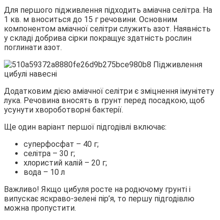
Для першого підживлення підходить аміачна селітра. На
1 кв. м вноситься до 15 г речовини. Основним
компонентом аміачної селітри служить азот. Наявність
у складі добрива сірки покращує здатність рослин
поглинати азот.
Додатковим дією аміачної селітри є зміцнення імунітету
лука. Речовина вносять в грунт перед посадкою, щоб
усунути хвороботворні бактерії.
Ще один варіант першої підгодівлі включає:
суперфосфат – 40 г;
селітра – 30 г;
хлористий калій – 20 г;
вода – 10 л
Важливо! Якщо цибуля росте на родючому грунті і
випускає яскраво-зелені пір’я, то першу підгодівлю
можна пропустити.