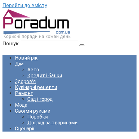
Перейти до вмісту
Пошук:
Новий рік
Дім
Авто
Кредит і банки
Здоров’я
Кулінарні рецепти
Ремонт
Сад і город
Мода
Своїми руками
Поробки
Догляд за тваринами
Сценарії