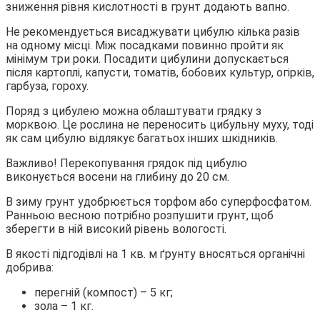
зниження рівня кислотності в грунт додають вапно.
Не рекомендується висаджувати цибулю кілька разів
на одному місці. Між посадками повинно пройти як
мінімум три роки. Посадити цибулини допускається
після картоплі, капусти, томатів, бобових культур, огірків,
гарбуза, гороху.
Поряд з цибулею можна облаштувати грядку з
морквою. Це рослина не переносить цибульну муху, тоді
як сам цибулю відлякує багатьох інших шкідників.
Важливо! Перекопування грядок під цибулю
виконується восени на глибину до 20 см.
В зиму грунт удобрюється торфом або суперфосфатом.
Ранньою весною потрібно розпушити грунт, щоб
зберегти в ній високий рівень вологості.
В якості підгодівлі на 1 кв. м ґрунту вносяться органічні
добрива:
перегній (компост) – 5 кг;
зола – 1 кг.