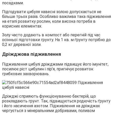
посадками.
Підгодувати цибуля навесні золою допускається не
більше трьох разів. Особливо важлива така підживлення
на етапі розвитку рослин, коли висока потреба в
корисних елементах.
Золу часто додають в компост або перегній під час
осінньої підготовки грунту. На 1 кв. м ґрунту потрібно до
0,2 кг деревної золи.
Дріжджова підживлення
Підживлення цибулі дріжджами підвищує його імунітет,
посилює ріст цибулин і пір’я, пригнічує розвиток
грибкових захворювань.
Дріжджі сприяють функціонуванню бактерій, що
розкладають грунт. Так, підвищується родючість ґрунту
і його насичення азотом. Підживлення на дріжджах
чергується з мінеральними добривами, поливом