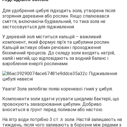
Для удобрення цибулі підходить зола, утворена після
згоряння деревини або рослин. Якщо спалювався
сміття, включаючи будівельний, то така зола не
застосовується для підживлення.
У деревній золі міститься кальцій – важливий
компонент, який формує пір’я та цибулини рослин.
Кальцій активує обмін речовин і проходження
біохімічний процесів. До складу золи входять натрій,
калій і магній, що відповідають за водний баланс і
вироблення енергії рослинами.
Увага! Зола запобігає появі кореневої гнилі у цибулі.
Компоненти золи здатні усувати шкідливі бактерії, що
провокують захворювання цибулин. Добриво
вноситься в грунт перед поливом або настою.
На літр води потрібно 3 ст. л. золи. Настій залишають на
тиждень, після чого заливають в борозни між рядами з