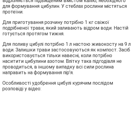
відрізняється підвищеним вмістом калію, необхідного
для формування цибулин. У стеблах рослини містяться
протеїни.
Для приготування розчину потрібно 1 кг свіжої
подрібненої трави, який заливають відром води. Настій
готується протягом тижня.
Для поливу цибулі потрібно 1 л настою живокосту на 9 л
води. Залишки трави застосовуються як компост. Засіб
використовується тільки навесні, коли потрібно
наситити цибулини азотом. Влітку така підгодівля не
проводиться, в іншому випадку всі сили рослина
направить на формування пір’я.
Особливості удобрення цибулі курячим послідом
розповіді у відео: