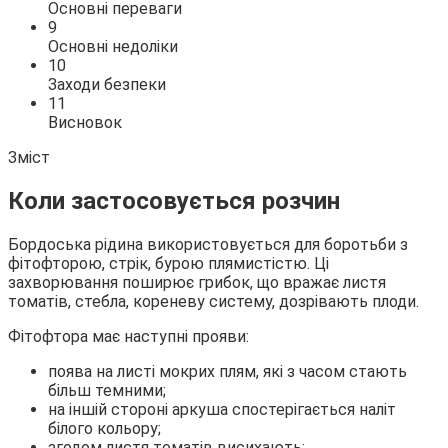
Основні переваги
9
Основні недоліки
10
Заходи безпеки
11
Висновок
Зміст
Коли застосовується розчин
Бордоська рідина використовується для боротьби з
фітофторою, стрік, бурою плямистістю. Ці
захворювання поширює грибок, що вражає листя
томатів, стебла, кореневу систему, дозрівають плоди.
Фітофтора має наступні прояви:
поява на листі мокрих плям, які з часом стають
більш темними;
на іншій стороні аркуша спостерігається наліт
білого кольору;
згодом листя томатів висихають;