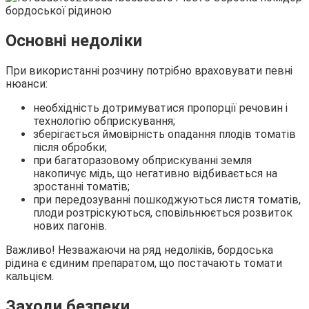
Основні недоліки
При використанні розчину потрібно враховувати певні
нюанси:
необхідність дотримуватися пропорції речовин і
технологію обприскування;
зберігається ймовірність опадання плодів томатів
після обробки;
при багаторазовому обприскуванні земля
накопичує мідь, що негативно відбивається на
зростанні томатів;
при передозуванні пошкоджуються листя томатів,
плоди розтріскуються, сповільнюється розвиток
нових пагонів.
Важливо! Незважаючи на ряд недоліків, бордоська
рідина є єдиним препаратом, що постачають томати
кальцієм.
Заходи безпеки