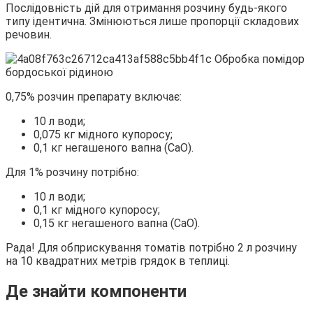
Послідовність дій для отримання розчину будь-якого
типу ідентична. Змінюються лише пропорції складових
речовин.
0,75% розчин препарату включає:
10 л води;
0,075 кг мідного купоросу;
0,1 кг негашеного вапна (СаО).
Для 1% розчину потрібно:
10 л води;
0,1 кг мідного купоросу;
0,15 кг негашеного вапна (СаО).
Рада! Для обприскування томатів потрібно 2 л розчину
на 10 квадратних метрів грядок в теплиці.
Де знайти компоненти