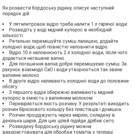
Як розвести бордоську рідину, описує наступний
порядок дій:
У пятилитровое відро треба налити 1 л гарячої води.
Розведіть у воді мідний купорос в необхідній
кількості.
Ретельно перемішуйте суміш палицею, додайте
холодної води, щоб повністю наповнити відро.
Відро 10 л наповнюють 2 л холодної води, після чого
додається негашене вапно.
Для погашення вапна добре перемішуємо суміш. За
рахунок взаємодії СаО і води утворюється так зване
вапняне молоко.
В друге відро наливають холодної води до половини
обсягу.
З першого відра обережно виливають мідний
купорос в ємність з вапняним молоком.
Перевіряється якість розчину. У результаті виходить
розчин бірюзового кольору без пластівців і домішок.
Розчин проціджують через марлю, складену в
декілька шарів. Для цих цілей підійде дрібне сито.
Розведену бордоську рідину можна
використовувати для обробки томатів у теплиці.