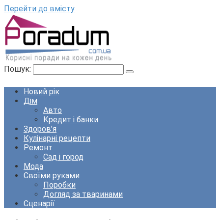
Перейти до вмісту
Пошук:
Новий рік
Дім
Авто
Кредит і банки
Здоров’я
Кулінарні рецепти
Ремонт
Сад і город
Мода
Своїми руками
Поробки
Догляд за тваринами
Сценарії