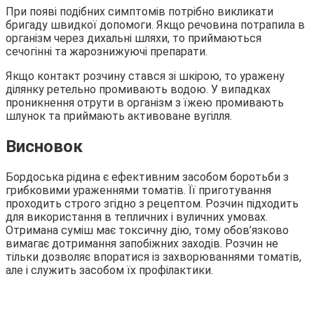
При появі подібних симптомів потрібно викликати
бригаду швидкої допомоги. Якщо речовина потрапила в
організм через дихальні шляхи, то приймаються
сечогінні та жарознижуючі препарати.
Якщо контакт розчину стався зі шкірою, то уражену
ділянку ретельно промивають водою. У випадках
проникнення отрути в організм з їжею промивають
шлунок та приймають активоване вугілля.
Висновок
Бордоська рідина є ефективним засобом боротьби з
грибковими ураженнями томатів. Її приготування
проходить строго згідно з рецептом. Розчин підходить
для використання в тепличних і вуличних умовах.
Отримана суміш має токсичну дію, тому обов’язково
вимагає дотримання запобіжних заходів. Розчин не
тільки дозволяє впоратися із захворюваннями томатів,
але і служить засобом їх профілактики.