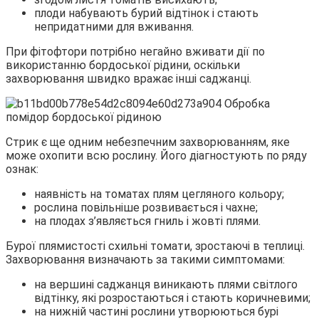
плоди набувають бурий відтінок і стають
непридатними для вживання.
При фітофтори потрібно негайно вживати дії по
використанню бордоської рідини, оскільки
захворювання швидко вражає інші саджанці.
Стрик є ще одним небезпечним захворюванням, яке
може охопити всю рослину. Його діагностують по ряду
ознак:
наявність на томатах плям цегляного кольору;
рослина повільніше розвивається і чахне;
на плодах з’являється гниль і жовті плями.
Бурої плямистості схильні томати, зростаючі в теплиці.
Захворювання визначають за такими симптомами:
на вершині саджанця виникають плями світлого
відтінку, які розростаються і стають коричневими;
на нижній частині рослини утворюються бурі