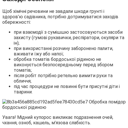
Щоб хімічні речовини не завдали шкоди грунті і
здоров’ю садівника, потрібно дотримуватися заходів
обережності:
при взаємодії з сумішшю застосовуються засоби
захисту (гумові рукавички, респіратори, окуляри та
ін);
при використанні розчину заборонено палити,
вживати їжу або напої;
обробка томатів бордоської рідиною не
виконується безпосередньому перед збором
томатів;
після робіт потрібно ретельно вимити руки та
обличчя;
під час процедури не повинні бути присутні діти і
тварини.
Увага! Мідний купорос викликає подразнення очей,
чхання, озноб, кашель, м’язова слабкість.