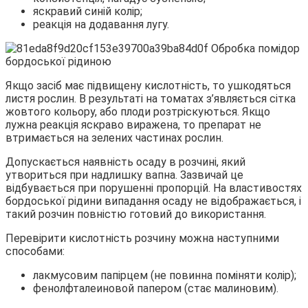
яскравий синій колір;
реакція на додавання лугу.
Якщо засіб має підвищену кислотність, то ушкодяться
листя рослин. В результаті на томатах з’являється сітка
жовтого кольору, або плоди розтріскуються. Якщо
лужна реакція яскраво виражена, то препарат не
втримається на зелених частинах рослин.
Допускається наявність осаду в розчині, який
утвориться при надлишку вапна. Зазвичай це
відбувається при порушенні пропорцій. На властивостях
бордоської рідини випадання осаду не відображається, і
такий розчин повністю готовий до використання.
Перевірити кислотність розчину можна наступними
способами:
лакмусовим папірцем (не повинна поміняти колір);
фенолфталеиновой папером (стає малиновим).