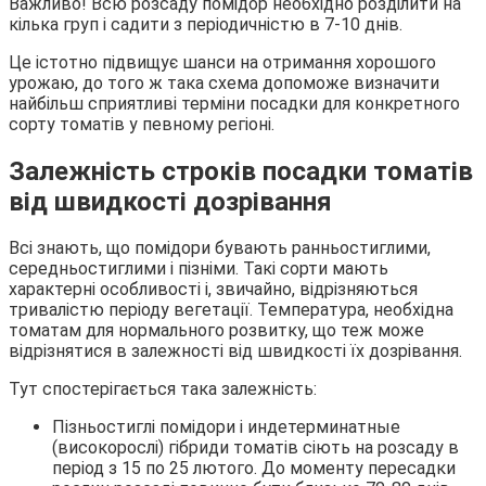
Важливо! Всю розсаду помідор необхідно розділити на
кілька груп і садити з періодичністю в 7-10 днів.
Це істотно підвищує шанси на отримання хорошого
урожаю, до того ж така схема допоможе визначити
найбільш сприятливі терміни посадки для конкретного
сорту томатів у певному регіоні.
Залежність строків посадки томатів
від швидкості дозрівання
Всі знають, що помідори бувають ранньостиглими,
середньостиглими і пізніми. Такі сорти мають
характерні особливості і, звичайно, відрізняються
тривалістю періоду вегетації. Температура, необхідна
томатам для нормального розвитку, що теж може
відрізнятися в залежності від швидкості їх дозрівання.
Тут спостерігається така залежність:
Пізньостиглі помідори і индетерминатные
(високорослі) гібриди томатів сіють на розсаду в
період з 15 по 25 лютого. До моменту пересадки