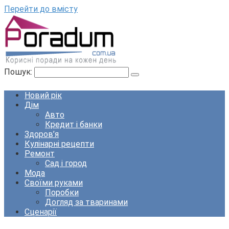
Перейти до вмісту
Пошук:
Новий рік
Дім
Авто
Кредит і банки
Здоров’я
Кулінарні рецепти
Ремонт
Сад і город
Мода
Своїми руками
Поробки
Догляд за тваринами
Сценарії