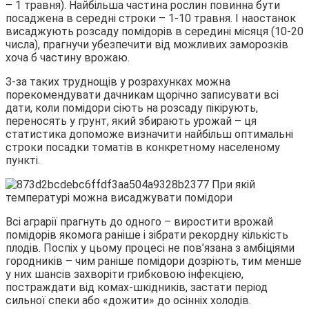
– 1 травня). Найбільша частина рослин повинна бути
посаджена в середні строки – 1-10 травня. І наостанок
висаджують розсаду помідорів в середині місяця (10-20
числа), прагнучи убезпечити від можливих заморозків
хоча б частину врожаю.
З-за таких труднощів у розрахунках можна
порекомендувати дачникам щорічно записувати всі
дати, коли помідори сіють на розсаду пікірують,
переносять у грунт, який збирають урожай – ця
статистика допоможе визначити найбільш оптимальні
строки посадки томатів в конкретному населеному
пункті.
Всі аграрії прагнуть до одного – виростити врожай
помідорів якомога раніше і зібрати рекордну кількість
плодів. Поспіх у цьому процесі не пов’язана з амбіціями
городників – чим раніше помідори дозріють, тим менше
у них шансів захворіти грибковою інфекцією,
постраждати від комах-шкідників, застати період
сильної спеки або «дожити» до осінніх холодів.