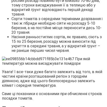
рослин розсаді повинно бути близько 70-80 днів,
тому строки висаджування її в теплицю або у
відкритий грунт відповідають першій декаді
травня.
Сорти томатів з середніми термінами дозрівання і
такі ж гібриди необхідно сіяти на розсаду 5-10
березня, а на постійне місце переносити десь 10-
20 травня.
Насіння ранньостиглих сортів, як правило, сіють з
15 по 25 березня, розсаду можна виносити під
укриття в середині травня, а у відкритий грунт –
не раніше перших чисел червня.
Увага! І все-таки дуже багато залежить від того, в якій
частині країни розташований регіон з городнім
ділянкою, адже від цього безпосередньо залежить
клімат і середня температура.
Саме ці показники є основними при обчисленні строків
посадки томатів.