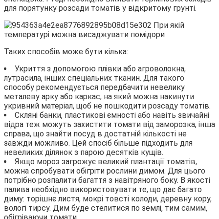
для порятунку розсади томатів у відкритому грунті.
Таких способів може бути кілька:
Укриття з допомогою плівки або агроволокна,
лутрасила, інших спеціальних тканин. Для такого
способу рекомендується передбачити невелику
металеву арку або каркас, на який можна накинути
укривний матеріал, щоб не пошкодити розсаду томатів.
Скляні банки, пластикові ємності або навіть звичайні
відра теж можуть захистити томати від заморозка, інша
справа, що знайти посуд в достатній кількості не
завжди можливо. Цей спосіб більше підходить для
невеликих ділянок з парою десятків кущів.
Якщо мороз загрожує великий плантації томатів,
можна спробувати обігріти рослини димом. Для цього
потрібно розпалити багаття з навітряного боку. В якості
палива необхідно використовувати те, що дає багато
диму: торішнє листя, мокрі товсті колоди, деревну кору,
вологі тирсу. Дим буде стелитися по землі, тим самим,
обігріваючи томати.