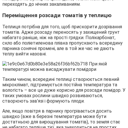
переходять до нічних закаливаниям.
Переміщення розсади томатів у теплицю
Теплиця потрібна для того, щоб прискорити дозрівання
томатів. Адже розсаду переносять у захищений грунт
набагато раніше, ніж на прості грядки. Полікарбонат,
скло або поліетиленова плівка пропускають всередину
парника сонячні промені, але в той же час не дають
теплу вийти назовні.
Таким чином, всередині теплиці створюється певний
мікроклімат, підтримується постійна температура та
вологість – все це дуже корисно для розсади помідор. У
таких умовах рослини швидко розвиваються,
створюють зав’язі і формують плоди.
Але, якщо повітря в парнику прогрівається досить
швидко (вже в березні температура може бути
достатньою для вирощування томатів), то земля стає
не набагато тепліше тієї, яка знаходиться на простих