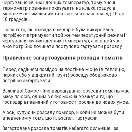
чергування нічних і денних температур, тому вночі
термометр повинен показувати на кілька градусів
менше – оптимальним вважається значення від 16 до
18 градусів.
Після того, як розсада помідорів була пикирована,
потрібно підтримувати той же температурний режим і
чергування нічних і денних температур, але в цей час
вже потрібно починати поступово гартувати розсаду.
Правильне загартовування розсади томатів
Перед садінням помідор на постійне місце (в теплицю,
парник або у відкритий грунт) розсаду обов’язково
потрібно загартувати.
Важливо! Самостійне вирощування розсади томатів має
масу плюсів, одним з яких можна вважати те, що
господар впевнений у готовності рослин до нових умов.
А ось, купуючи розсаду помідор, ніколи не можна бути
впевненим у тому, що її, взагалі, гартували.
Загартована розсада томатів набагато сильніше і за