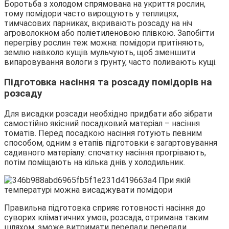
Боротьба з холодом спрямована на укриття рослин,
тому помідори часто вирощують у теплицях,
тимчасових парниках, вкривають розсаду на ніч
агроволокном або поліетиленовою плівкою. Запобігти
перегріву рослин теж можна: помідори притіняють,
землю навколо кущів мульчують, щоб зменшити
випаровування вологи з грунту, часто поливають кущі.
Підготовка насіння та розсаду помідорів на
розсаду
Для висадки розсади необхідно придбати або зібрати
самостійно якісний посадковий матеріал – насіння
томатів. Перед посадкою насіння готують певним
способом, одним з етапів підготовки є загартовування
садивного матеріалу: спочатку насіння прогрівають,
потім поміщають на кілька днів у холодильник.
Правильна підготовка сприяє готовності насіння до
суворих кліматичних умов, розсада, отримана таким
шляхом, зможе витримати перепади перепади