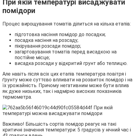
При якій температурі висаджувати
помідори
Процес вирощування томатів ділиться на кілька етапів:
підготовка насіння помідор до посадки;
посадка насіння на розсаду;
пікірування розсади помідор;
загартовування томатів перед висадкою на
постійне місце;
висадка розсади у відкритий грунт або теплицю.
Але навіть після всіх цих етапів температура повітря і
ґрунту може суттєво впливати на розвиток помідор і на
їх урожайність. Причому негативним може бути вплив
як дуже низьких, так і надмірно високих показників
термометра.
Важливо! Більшість сортів помідор реагує на такі
критичні значення температури: 5 градусів у нічний час і
43 градуси вдень.