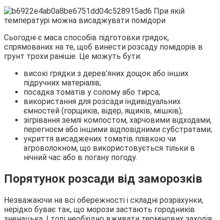
Сьогодні є маса способів підготовки грядок,
спрямованих на те, щоб винести розсаду помідорів в
грунт трохи раніше. Це можуть бути:
високі грядки з дерев’яних дощок або інших
підручних матеріалів;
посадка томатів у солому або тирса;
використання для розсади індивідуальних
ємностей (горщиків, відер, ящиків, мішків);
зігрівання землі компостом, харчовими відходами,
перегноєм або іншими відповідними субстратами;
укриття висаджених томатів плівкою чи
агроволокном, що використовується тільки в
нічний час або в погану погоду.
Порятунок розсади від заморозків
Незважаючи на всі обережності і складні розрахунки,
нерідко буває так, що морози застають городників
зненацька. І тоді необхідно вживати термінових заходів