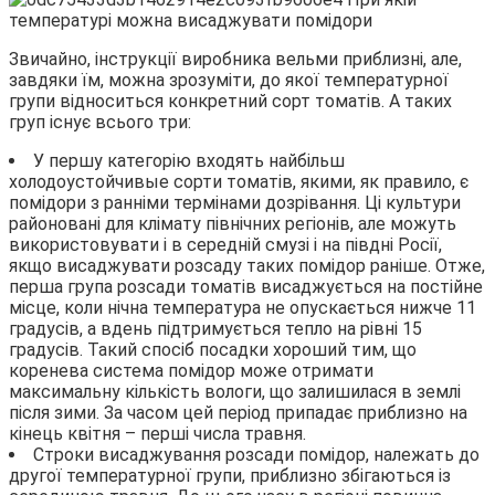
Звичайно, інструкції виробника вельми приблизні, але,
завдяки їм, можна зрозуміти, до якої температурної
групи відноситься конкретний сорт томатів. А таких
груп існує всього три:
У першу категорію входять найбільш
холодоустойчивые сорти томатів, якими, як правило, є
помідори з ранніми термінами дозрівання. Ці культури
районовані для клімату північних регіонів, але можуть
використовувати і в середній смузі і на півдні Росії,
якщо висаджувати розсаду таких помідор раніше. Отже,
перша група розсади томатів висаджується на постійне
місце, коли нічна температура не опускається нижче 11
градусів, а вдень підтримується тепло на рівні 15
градусів. Такий спосіб посадки хороший тим, що
коренева система помідор може отримати
максимальну кількість вологи, що залишилася в землі
після зими. За часом цей період припадає приблизно на
кінець квітня – перші числа травня.
Строки висаджування розсади помідор, належать до
другої температурної групи, приблизно збігаються із