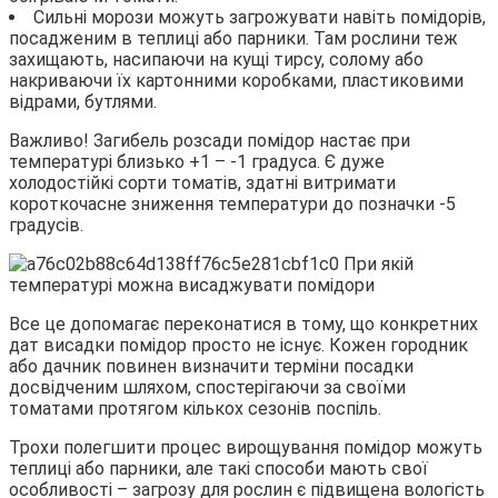
Сильні морози можуть загрожувати навіть помідорів,
посадженим в теплиці або парники. Там рослини теж
захищають, насипаючи на кущі тирсу, солому або
накриваючи їх картонними коробками, пластиковими
відрами, бутлями.
Важливо! Загибель розсади помідор настає при
температурі близько +1 – -1 градуса. Є дуже
холодостійкі сорти томатів, здатні витримати
короткочасне зниження температури до позначки -5
градусів.
Все це допомагає переконатися в тому, що конкретних
дат висадки помідор просто не існує. Кожен городник
або дачник повинен визначити терміни посадки
досвідченим шляхом, спостерігаючи за своїми
томатами протягом кількох сезонів поспіль.
Трохи полегшити процес вирощування помідор можуть
теплиці або парники, але такі способи мають свої
особливості – загрозу для рослин є підвищена вологість