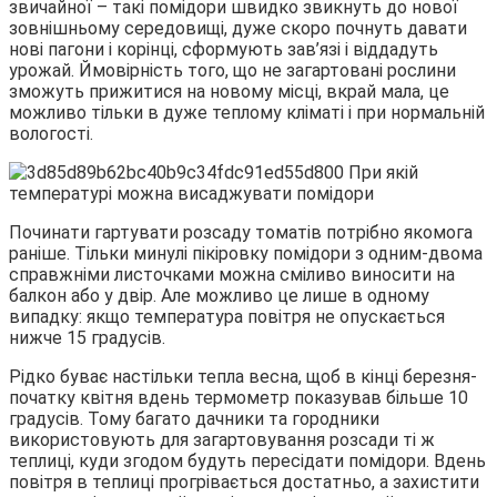
звичайної – такі помідори швидко звикнуть до нової
зовнішньому середовищі, дуже скоро почнуть давати
нові пагони і корінці, сформують зав’язі і віддадуть
урожай. Ймовірність того, що не загартовані рослини
зможуть прижитися на новому місці, вкрай мала, це
можливо тільки в дуже теплому кліматі і при нормальній
вологості.
Починати гартувати розсаду томатів потрібно якомога
раніше. Тільки минулі пікіровку помідори з одним-двома
справжніми листочками можна сміливо виносити на
балкон або у двір. Але можливо це лише в одному
випадку: якщо температура повітря не опускається
нижче 15 градусів.
Рідко буває настільки тепла весна, щоб в кінці березня-
початку квітня вдень термометр показував більше 10
градусів. Тому багато дачники та городники
використовують для загартовування розсади ті ж
теплиці, куди згодом будуть пересідати помідори. Вдень
повітря в теплиці прогрівається достатньо, а захистити