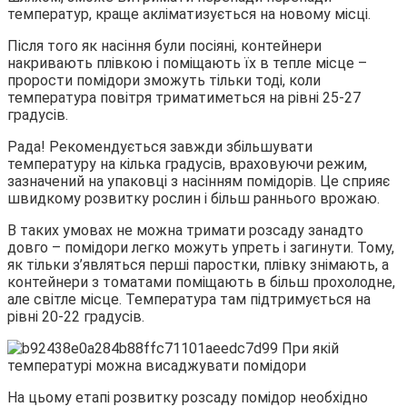
температур, краще акліматизується на новому місці.
Після того як насіння були посіяні, контейнери
накривають плівкою і поміщають їх в тепле місце –
прорости помідори зможуть тільки тоді, коли
температура повітря триматиметься на рівні 25-27
градусів.
Рада! Рекомендується завжди збільшувати
температуру на кілька градусів, враховуючи режим,
зазначений на упаковці з насінням помідорів. Це сприяє
швидкому розвитку рослин і більш раннього врожаю.
В таких умовах не можна тримати розсаду занадто
довго – помідори легко можуть упреть і загинути. Тому,
як тільки з’являться перші паростки, плівку знімають, а
контейнери з томатами поміщають в більш прохолодне,
але світле місце. Температура там підтримується на
рівні 20-22 градусів.
На цьому етапі розвитку розсаду помідор необхідно