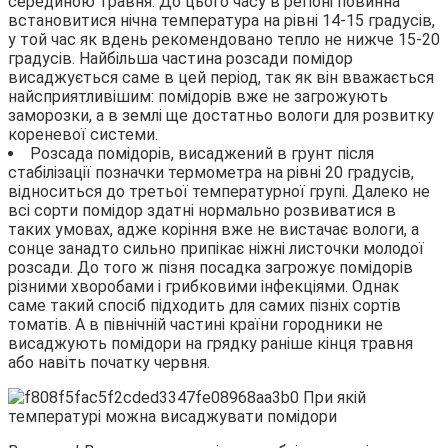
серединою травня. До цього часу в регіоні повинна
встановитися нічна температура на рівні 14-15 градусів,
у той час як вдень рекомендовано тепло не нижче 15-20
градусів. Найбільша частина розсади помідор
висаджується саме в цей період, так як він вважається
найсприятливішим: помідорів вже не загрожують
заморозки, а в землі ще достатньо вологи для розвитку
кореневої системи.
Розсада помідорів, висаджений в грунт після
стабілізації позначки термометра на рівні 20 градусів,
відноситься до третьої температурної групі. Далеко не
всі сорти помідор здатні нормально розвиватися в
таких умовах, адже коріння вже не вистачає вологи, а
сонце занадто сильно припікає ніжні листочки молодої
розсади. До того ж пізня посадка загрожує помідорів
різними хворобами і грибковими інфекціями. Однак
саме такий спосіб підходить для самих пізніх сортів
томатів. А в північній частині країни городники не
висаджують помідори на грядку раніше кінця травня
або навіть початку червня.