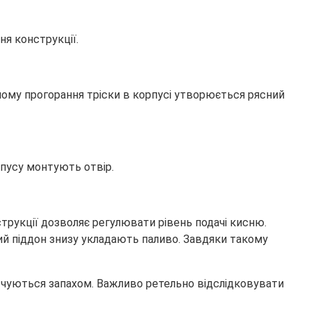
я конструкції.
ьному прогорання тріски в корпусі утворюється рясний
рпусу монтують отвір.
струкції дозволяє регулювати рівень подачі кисню.
ий піддон знизу укладають паливо. Завдяки такому
очуються запахом. Важливо ретельно відслідковувати