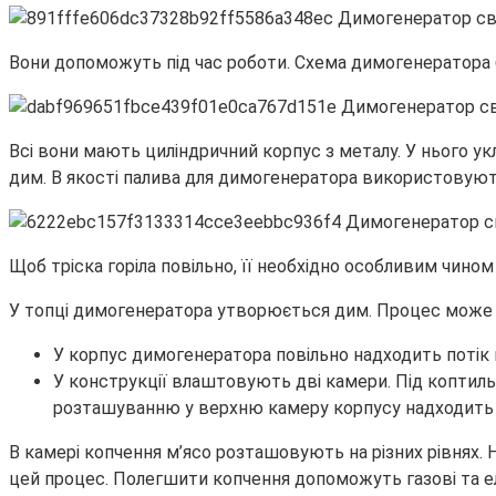
Вони допоможуть під час роботи. Схема димогенератора 
Всі вони мають циліндричний корпус з металу. У нього у
дим. В якості палива для димогенератора використовують 
Щоб тріска горіла повільно, її необхідно особливим чино
У топці димогенератора утворюється дим. Процес може 
У корпус димогенератора повільно надходить потік п
У конструкції влаштовують дві камери. Під коптил
розташуванню у верхню камеру корпусу надходить
В камері копчення м’ясо розташовують на різних рівнях
цей процес. Полегшити копчення допоможуть газові та е