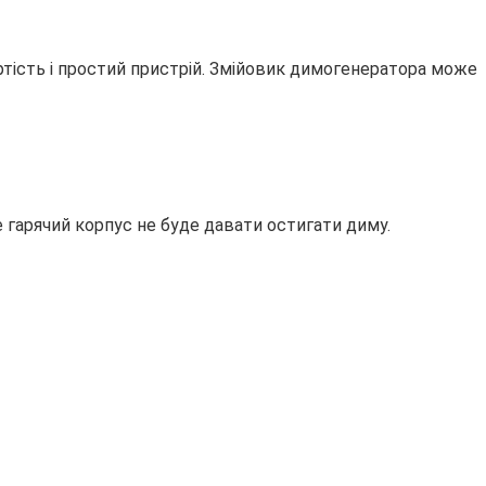
тість і простий пристрій. Змійовик димогенератора може
 гарячий корпус не буде давати остигати диму.