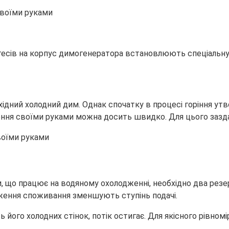
тесів на корпус димогенератора встановлюють спеціальну 
бхідний холодний дим. Однак спочатку в процесі горіння у
ння своїми руками можна досить швидко. Для цього заздал
 що працює на водяному охолодженні, необхідно два резе
иження споживання зменшують ступінь подачі.
його холодних стінок, потік остигає. Для якісного рівномі