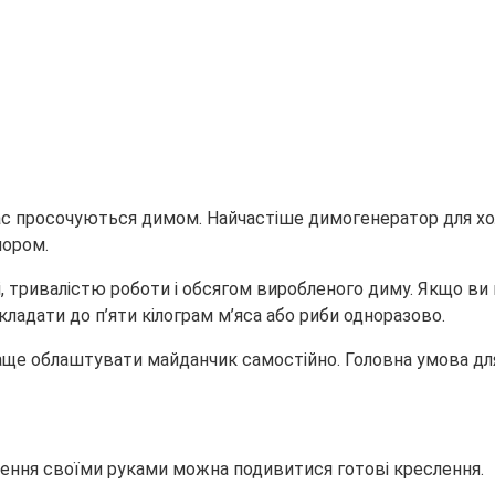
час просочуються димом. Найчастіше димогенератор для хо
пором.
 тривалістю роботи і обсягом виробленого диму. Якщо ви пл
адати до п’яти кілограм м’яса або риби одноразово.
раще облаштувати майданчик самостійно. Головна умова дл
ення своїми руками можна подивитися готові креслення.