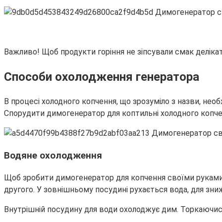
Важливо! Щоб продукти горіння не зіпсували смак деліка
Способи охолодження генератора
В процесі холодного копчення, що зрозуміло з назви, нео
Спорудити димогенератор для коптильні холодного копче
Водяне охолодження
Щоб зробити димогенератор для копчення своїми руками,
другого. У зовнішньому посудині рухається вода, для зн
Внутрішній посудину для води охолоджує дим. Торкаючись 