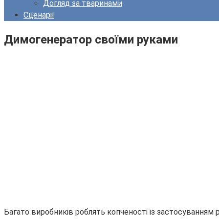
Догляд за тваринами
Сценарії
Димогенератор своїми руками
Багато виробників роблять копченості із застосуванням р