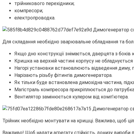
трійникового перехідники;
компресори;
електропроводка.
Для складання необхідно зварювальне обладнання та бол
Якщо дно конструкції знімається, дверцята з боків 
Кришка на верхній частині корпусу не обладнується
Нагорі установки встановлюють відведення диму, 
Нарізають різьбу фітингів димогенератора.
Як тільки буде встановлена димохідна частина, під
Магістраль компресора прикріплюється до патрубка
Вентилятор замінюється кулером від комп’ютера.
Трійник необхідно монтувати на кришці. Важливо, щоб ціл
Важливо! Щоб надати агрегату стійкість, донизу вироби 