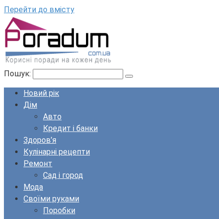
Перейти до вмісту
Пошук:
Новий рік
Дім
Авто
Кредит і банки
Здоров’я
Кулінарні рецепти
Ремонт
Сад і город
Мода
Своїми руками
Поробки