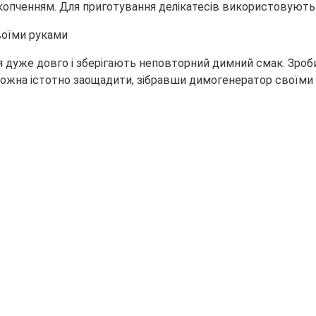
 копченням. Для приготування делікатесів
використовують я
 дуже довго і зберігають неповторний димний смак. Зроби
ожна істотно заощадити, зібравши димогенератор своїми 