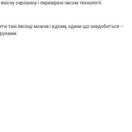
кісну сировину і перевірені часом технології.
ти такі ласощі можна і вдома, єдине що знадобиться –
руками.