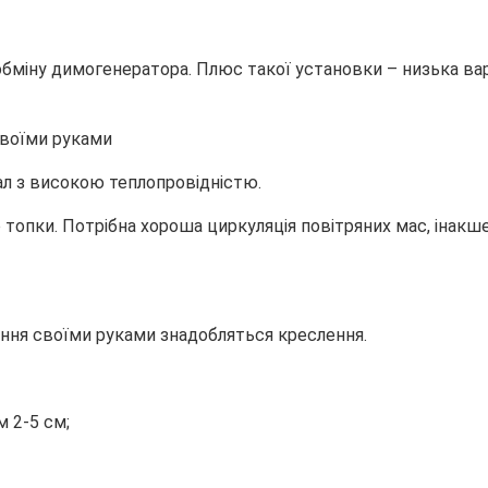
бміну димогенератора. Плюс такої установки – низька вар
ал з високою теплопровідністю.
опки. Потрібна хороша циркуляція повітряних мас, інакше
ня своїми руками знадобляться креслення.
м 2-5 см;