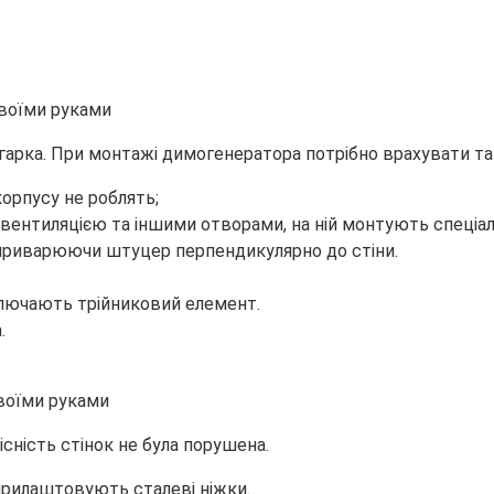
гарка. При монтажі димогенератора потрібно врахувати та
корпусу не роблять;
 вентиляцією та іншими отворами, на ній монтують спеціал
приварюючи штуцер перпендикулярно до стіни.
ключають трійниковий елемент.
.
існість стінок не була порушена.
прилаштовують сталеві ніжки.