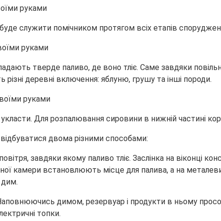
буде служити помічником протягом всіх етапів спорудженн
кладають тверде паливо, де воно тліє. Саме завдяки повіл
різні деревні включення: яблуню, грушу та інші породи.
м укласти. Для розпалювання сировини в нижній частині ко
відбуватися двома різними способами:
овітря, завдяки якому паливо тліє. Заслінка на віконці кон
ьної камери встановлюють місце для палива, а на металев
 дим.
. Наповнюючись димом, резервуар і продукти в ньому прос
лектричні топки.