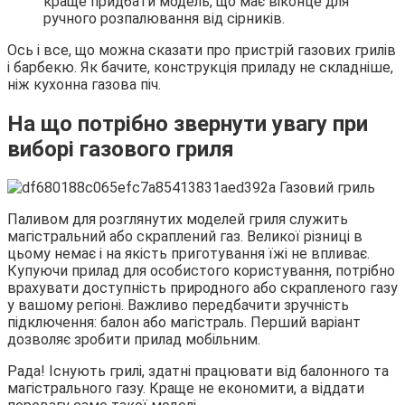
краще придбати модель, що має віконце для
ручного розпалювання від сірників.
Ось і все, що можна сказати про пристрій газових грилів
і барбекю. Як бачите, конструкція приладу не складніше,
ніж кухонна газова піч.
На що потрібно звернути увагу при
виборі газового гриля
Паливом для розглянутих моделей гриля служить
магістральний або скраплений газ. Великої різниці в
цьому немає і на якість приготування їжі не впливає.
Купуючи прилад для особистого користування, потрібно
врахувати доступність природного або скрапленого газу
у вашому регіоні. Важливо передбачити зручність
підключення: балон або магістраль. Перший варіант
дозволяє зробити прилад мобільним.
Рада! Існують грилі, здатні працювати від балонного та
магістрального газу. Краще не економити, а віддати