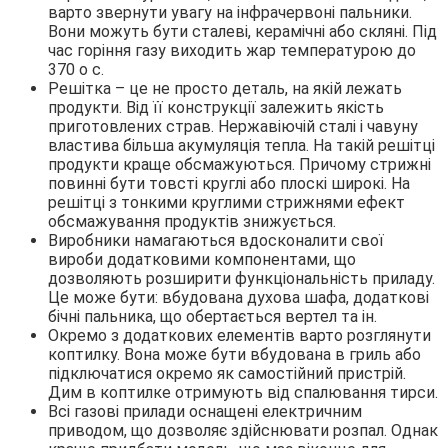
варто звернути увагу на інфрачервоні пальники.
Вони можуть бути сталеві, керамічні або скляні. Під
час горіння газу виходить жар температурою до
370 o с.
Решітка – це не просто деталь, на якій лежать
продукти. Від її конструкції залежить якість
приготовлених страв. Нержавіючій сталі і чавуну
властива більша акумуляція тепла. На такій решітці
продукти краще обсмажуються. Причому стрижні
повинні бути товсті круглі або плоскі широкі. На
решітці з тонкими круглими стрижнями ефект
обсмажування продуктів знижується.
Виробники намагаються вдосконалити свої
вироби додатковими компонентами, що
дозволяють розширити функціональність приладу.
Це може бути: вбудована духова шафа, додаткові
бічні пальника, що обертається вертел та ін.
Окремо з додаткових елементів варто розглянути
коптилку. Вона може бути вбудована в гриль або
підключатися окремо як самостійний пристрій.
Дим в коптилке отримують від спалювання тирси.
Всі газові прилади оснащені електричним
приводом, що дозволяє здійснювати розпал. Однак