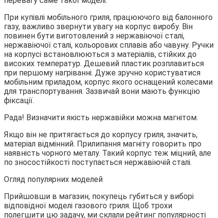
перевагу саме такої моделі.
При купівлі мобільного гриля, працюючого від балонного
газу, важливо звернути увагу на корпус виробу. Він
повинен бути виготовлений з нержавіючої сталі,
нержавіючої сталі, кольорових сплавів або чавуну. Ручки
на корпусі встановлюються з матеріалів, стійких до
високих температур. Дешевий пластик розплавиться
при першому нагріванні. Дуже зручно користуватися
мобільним приладом, корпус якого оснащений колесами
для транспортування. Зазвичай вони мають функцію
фіксації.
Рада! Визначити якість нержавійки можна магнітом.
Якщо він не притягається до корпусу гриля, значить,
матеріал відмінний. Прилипання магніту говорить про
наявність чорного металу. Такий корпус теж міцний, але
по зносостійкості поступається нержавіючій сталі.
Огляд популярних моделей
Прийшовши в магазин, покупець губиться у виборі
відповідної моделі газового гриля. Щоб трохи
полегшити цю задачу, ми склали рейтинг популярності