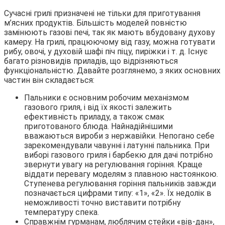
Сучасні грилі призначені не тільки для приготування
м’ясних продуктів. Більшість моделей повністю
замінюють газові печі, так як мають вбудовану духову
камеру. На грилі, працюючому від газу, можна готувати
рибу, овочі, у духовій шафі піч піцу, пиріжки і т. д. Існує
багато різновидів приладів, що відрізняються
функціональністю. Давайте розглянемо, з яких основних
частин він складається:
Пальники є основним робочим механізмом
газового гриля, і від їх якості залежить
ефективність приладу, а також смак
приготованого блюда. Найнадійнішими
вважаються вироби з нержавійки. Непогано себе
зарекомендували чавунні і латунні пальника. При
виборі газового гриля і барбекю для дачі потрібно
звернути увагу на регулювання горіння. Краще
віддати перевагу моделям з плавною настоянкою.
Ступенева регулювання горіння пальників завжди
позначається цифрами типу: «1», «2». Їх недолік в
неможливості точно виставити потрібну
температуру спека.
Справжнім гурманам, люблячим стейки «вів-дан»,