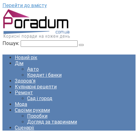
Перейти до вмісту
Пошук:
Новий рік
Дім
Авто
Кредит і банки
Здоров’я
Кулінарні рецепти
Ремонт
Сад і город
Мода
Своїми руками
Поробки
Догляд за тваринами
Сценарії