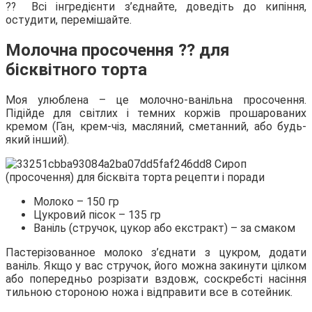
⁇ Всі інгредієнти з’єднайте, доведіть до кипіння,
остудити, перемішайте.
Молочна просочення ⁇ для
бісквітного торта
Моя улюблена – це молочно-ванільна просочення.
Підійде для світлих і темних коржів прошарованих
кремом (Ган, крем-чіз, масляний, сметанний, або будь-
який інший).
Молоко – 150 гр
Цукровий пісок – 135 гр
Ваніль (стручок, цукор або екстракт) – за смаком
Пастерізованное молоко з’єднати з цукром, додати
ваніль. Якщо у вас стручок, його можна закинути цілком
або попередньо розрізати вздовж, соскребсті насіння
тильною стороною ножа і відправити все в сотейник.