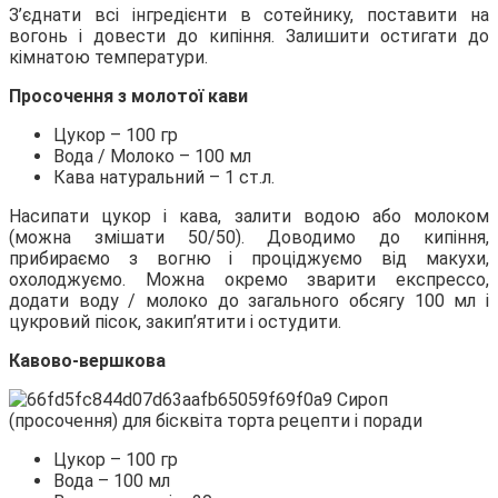
З’єднати всі інгредієнти в сотейнику, поставити на
вогонь і довести до кипіння. Залишити остигати до
кімнатою температури.
Просочення з молотої кави
Цукор – 100 гр
Вода / Молоко – 100 мл
Кава натуральний – 1 ст.л.
Насипати цукор і кава, залити водою або молоком
(можна змішати 50/50). Доводимо до кипіння,
прибираємо з вогню і проціджуємо від макухи,
охолоджуємо. Можна окремо зварити експрессо,
додати воду / молоко до загального обсягу 100 мл і
цукровий пісок, закип’ятити і остудити.
Кавово-вершкова
Цукор – 100 гр
Вода – 100 мл