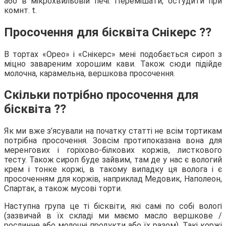
або в мікрохвильовій печі. Перемішати, остудити при
комнт. t.
Просочення для бісквіта Снікерс ⁇
В тортах «Орео» і «Снікерс» мені подобається сироп з
міцно завареним хорошим кави. Також сюди підійде
молочна, карамельна, вершкова просочення.
Скільки потрібно просочення для
бісквіта ⁇
Як ми вже з’ясували на початку статті не всім тортикам
потрібна просочення. Зовсім протипоказана вона для
меренгових і горіхово-білкових коржів, листкового
тесту. Також сироп буде зайвим, там де у нас є вологий
крем і тонке коржі, в такому випадку ця волога і є
просоченням для коржів, наприклад Медовик, Наполеон,
Спартак, а також мусові торти.
Наступна група це ті бісквіти, які самі по собі вологі
(зазвичай в їх складі ми маємо масло вершкове /
рослинне або молочні продукти або їх разом). Такі коржі