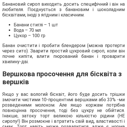
Банановий сироп виходить досить специфічний і він на
любителя. Поєднується з банановим і шоколадним
бісквітами, іноді з ягідним і класичним.
Банани стиглі – 1 шт
Вода – 70 мл
Цукор – 100 гр
Банан очистити і пробити блендером (можна протерти
через сито). Зварити простий цукровий сироп, коли він
почне кипіти, влити пюрований банан і проварити
хвилину-дві.
Вершкова просочення для бісквіта з
вершків
Якщо у вас вологий бісквіт, його буде досить трішки
змочити чистими 10-процентнмі вершками або 33% -ми
розведеними молоком. Але якщо коржам потрібна
повноцінна просочення, тоді без цукру не обійтися.
Інакше, затоку торт великою кількістю рідини (НЕ
сиропу!) Він розмокне і втратить свій вид, властивості і
смак. Торт навіть може розвалитися, адже є норма