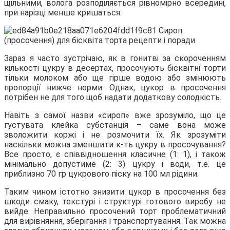
щільними, волога розподіляється рівномірно всередині,
при нарізці менше кришаться.
Зараз я часто зустрічаю, як в гонитві за скороченням
кількості цукру в десертах, просочують бісквітні торти
тільки молоком або ще гірше водою або змінюють
пропорції нижче норми. Однак, цукор в просочення
потрібен не для того щоб надати додаткову солодкість.
Навіть з самої назви «сироп» вже зрозуміло, що це
густувата клейка субстанція – саме вона може
зволожити коржі і не розмочити їх. Як зрозуміти
наскільки можна зменшити к-ть цукру в просочування?
Все просто, є співвідношення класичне (1: 1), і також
мінімально допустиме (2: 3) цукру і води, т.е. це
приблизно 70 гр цукрового піску на 100 мл рідини.
Таким чином істотно знизити цукор в просочення без
шкоди смаку, текстурі і структурі готового виробу не
вийде. Неправильно просочений торт проблематичний
для вирівняння, зберігання і транспортування. Так можна