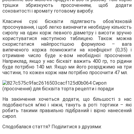
трішки збризкують просоченням, щоб додати
соковитості і аромату готовому виробу.
Класичні сухі бісквіти підлягають обов’язковій
просочування, і щоб легко визначити необхідну кількість
сиропу на один корж певного діаметру і висоти зручно
користуватися наступною таблицею. Також можна
скористатися найпростішою формулою – вага
випеченого коржа помножити на коефіцієнт (0,35) і
отримане число буде к-вом необхідної просочення.
Наприклад, якщо у нас бісквіт важить 400 гр, то рідини
буде потрібно 140 мл. Якщо ми його розріджимо на три
частини, то кожен корж нам потрібно просочити 47 мл.
На закінчення хочеться додати, що більшості з нас
подобаються м’які і ніжні, тануть в роті тортики – які
робить такими правильно підібраний і вірно нанесений
сироп.
Сподобалася стаття? Поділитися з друзями: