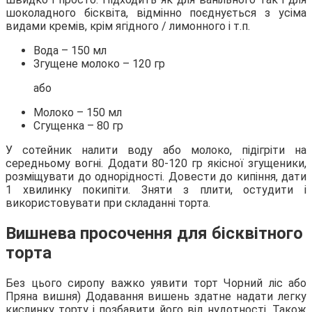
шоколадного бісквіта, відмінно поєднується з усіма
видами кремів, крім ягідного / лимонного і т.п.
Вода – 150 мл
Згущене молоко – 120 гр
або
Молоко – 150 мл
Сгущенка – 80 гр
У сотейник налити воду або молоко, підігріти на
середньому вогні. Додати 80-120 гр якісної згущеники,
розміщувати до однорідності. Довести до кипіння, дати
1 хвилинку покипіти. Зняти з плити, остудити і
використовувати при складанні торта.
Вишнева просочення для бісквітного
торта
Без цього сиропу важко уявити торт Чорний ліс або
Пряна вишня) Додавання вишень здатне надати легку
кислинку торту і позбавити його від нудотності. Також