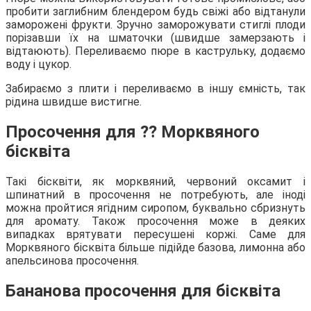
пробити заглибним блендером будь свіжі або відтанули
заморожені фрукти. Зручно заморожувати стиглі плоди
порізавши їх на шматочки (швидше замерзають і
відтаюють). Переливаємо пюре в каструльку, додаємо
воду і цукор.
Забираємо з плити і переливаємо в іншу ємність, так
рідина швидше вистигне.
Просочення для ⁇ Морквяного
бісквіта
Такі бісквіти, як морквяний, червоний оксамит і
шпинатний в просочення не потребують, але іноді
можна пройтися ягідним сиропом, буквально сбризнуть
для аромату. Також просочення може в деяких
випадках врятувати пересушені коржі. Саме для
Морквяного бісквіта більше підійде базова, лимонна або
апельсинова просочення.
Бананова просочення для бісквіта