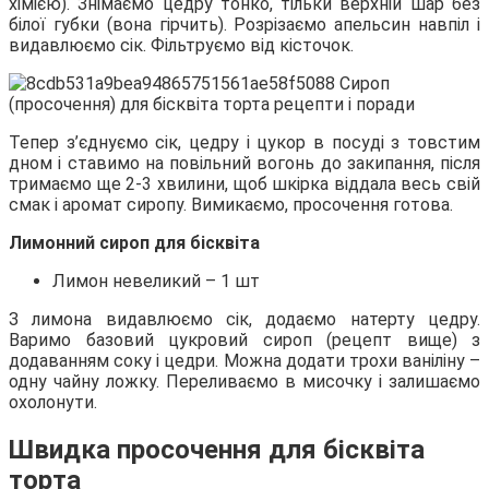
хімією). Знімаємо цедру тонко, тільки верхній шар без
білої губки (вона гірчить). Розрізаємо апельсин навпіл і
видавлюємо сік. Фільтруємо від кісточок.
Тепер з’єднуємо сік, цедру і цукор в посуді з товстим
дном і ставимо на повільний вогонь до закипання, після
тримаємо ще 2-3 хвилини, щоб шкірка віддала весь свій
смак і аромат сиропу. Вимикаємо, просочення готова.
Лимонний сироп для бісквіта
Лимон невеликий – 1 шт
З лимона видавлюємо сік, додаємо натерту цедру.
Варимо базовий цукровий сироп (рецепт вище) з
додаванням соку і цедри. Можна додати трохи ваніліну –
одну чайну ложку. Переливаємо в мисочку і залишаємо
охолонути.
Швидка просочення для бісквіта
торта