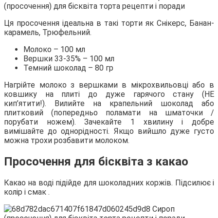
Ця просочення ідеальна в такі торти як Снікерс, Банан-
карамель, Трюфельний.
Молоко – 100 мл
Вершки 33-35% – 100 мл
Темний шоколад – 80 гр
Нагрійте молоко з вершками в мікрохвильовці або в
ковшику на плиті до дуже гарячого стану (НЕ
кип’ятити!). Вилийте на крапельний шоколад або
плитковий (попередньо поламати на шматочки /
порубати ножем). Зачекайте 1 хвилину і добре
вимішайте до однорідності. Якщо вийшло дуже густо
можна трохи розбавити молоком.
Просочення для бісквіта з какао
Какао на воді підійде для шоколадних коржів. Підсилює і
колір і смак .