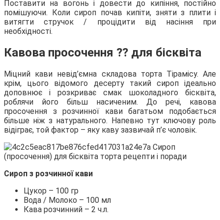
Поставити на вогонь і довести до кипіння, постійно
помішуючи. Коли сироп почав кипіти, зняти з плити і
витягти стручок / процідити від насіння при
необхідності.
Кавова просочення ⁇ для бісквіта
Міцний кави невід’ємна складова торта Тірамісу. Але
крім, цього відомого десерту такий сироп ідеально
доповнює і розкриває смак шоколадного бісквіта,
роблячи його більш насиченим. До речі, кавова
просочення з розчинної кави багатьом подобається
більше ніж з натурального. Напевно тут ключову роль
відіграє, той фактор – яку каву зазвичай п’є чоловік.
Сироп з розчинної кави
Цукор – 100 гр
Вода / Молоко – 100 мл
Кава розчинний – 2 ч.л.