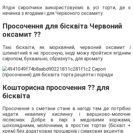
Ягідні сиропчики використовуємо в усі торти, де є
начинка з ягодами і для Червоного оксамиту.
Просочення для бісквіта Червоний
оксамит ⁇
Такі бісквіти, як морквяний, червоний оксамит і
шпинатний я не просочую, іноді можу пройтися ягідним
сиропом, буквально, сбризнуть, для аромату.
Кошторисна просочення ⁇ для
бісквіта
Просочення з сметани стане в нагоді там де потрібно
надати невелику кислинку і вершково-молочне
післясмак. Добре в парі з медовими коржами,
шоколадними, молочними, в простих тортах (бісквіт +
крем) без додаткових прошарків і смакових акцентів.