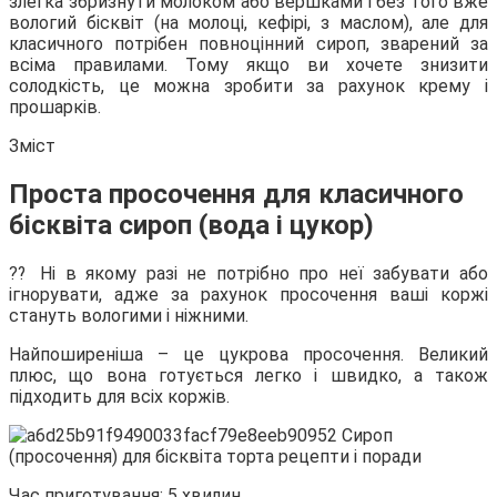
злегка збризнути молоком або вершками і без того вже
вологий бісквіт (на молоці, кефірі, з маслом), але для
класичного потрібен повноцінний сироп, зварений за
всіма правилами. Тому якщо ви хочете знизити
солодкість, це можна зробити за рахунок крему і
прошарків.
Зміст
Проста просочення для класичного
бісквіта сироп (вода і цукор)
⁇ Ні в якому разі не потрібно про неї забувати або
ігнорувати, адже за рахунок просочення ваші коржі
стануть вологими і ніжними.
Найпоширеніша – це цукрова просочення. Великий
плюс, що вона готується легко і швидко, а також
підходить для всіх коржів.
Час приготування: 5 хвилин