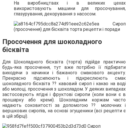
На виробництвах і в великих цехах
використовують машини для просочування,
глазурування, декорування з насосом.
Просочення для шоколадного
бісквіта
Для Шоколадного бісквіта (торта) підійде практично
будь-яка просочення, тут вже потрібно її підбирати
виходячи з начинки і бажаного смакового акценту.
Прекрасно підсилюють і підкреслюють смак
шоколадного бісквіта ⁇ кавовий сироп і какао на воді
або молоці, просочення з шоколадом. У деяких випадках
застосовують ягідні і фруктові сиропи (коли вони є в
прошарку або кремі). Шоколадним коржам часто
надають соковитості за допомогою ⁇ молочних і
вершкових сиропів, на основі згущеники (всі рецепти є
в цій збірці).