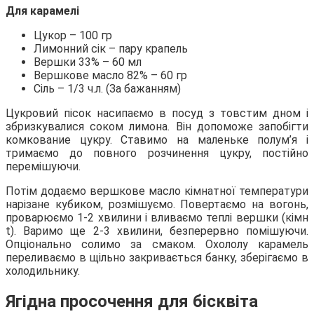
Для карамелі
Цукор – 100 гр
Лимонний сік – пару крапель
Вершки 33% – 60 мл
Вершкове масло 82% – 60 гр
Сіль – 1/3 ч.л. (За бажанням)
Цукровий пісок насипаємо в посуд з товстим дном і
збризкувалися соком лимона. Він допоможе запобігти
комкование цукру. Ставимо на маленьке полум’я і
тримаємо до повного розчинення цукру, постійно
перемішуючи.
Потім додаємо вершкове масло кімнатної температури
нарізане кубиком, розмішуємо. Повертаємо на вогонь,
проварюємо 1-2 хвилини і вливаємо теплі вершки (кімн
t). Варимо ще 2-3 хвилини, безперервно помішуючи.
Опціонально солимо за смаком. Охололу карамель
переливаємо в щільно закривається банку, зберігаємо в
холодильнику.
Ягідна просочення для бісквіта