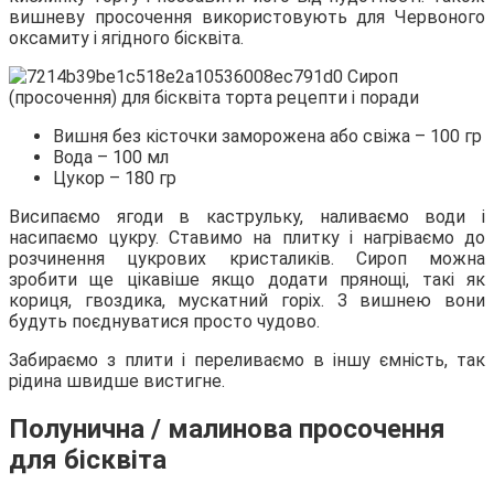
вишневу просочення використовують для Червоного
оксамиту і ягідного бісквіта.
Вишня без кісточки заморожена або свіжа – 100 гр
Вода – 100 мл
Цукор – 180 гр
Висипаємо ягоди в каструльку, наливаємо води і
насипаємо цукру. Ставимо на плитку і нагріваємо до
розчинення цукрових кристаликів. Сироп можна
зробити ще цікавіше якщо додати прянощі, такі як
кориця, гвоздика, мускатний горіх. З вишнею вони
будуть поєднуватися просто чудово.
Забираємо з плити і переливаємо в іншу ємність, так
рідина швидше вистигне.
Полунична / малинова просочення
для бісквіта