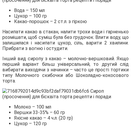
Вода – 150 мл
Цукор – 100 гр
Какао-порошок – 2 ст.л. з гіркою
Насипати какао в стакан, налити трохи води і гарненько
розмішати, щоб суміш була без грудочок. Влити воду, що
залишилася і насипати цукор, сіль, варити 2 хвилини.
Прибрати з вогню і остудити.
Інший вид сиропу з какао – молочно-вершковий. Якщо
перший варіант більш універсальний, то другий слід
вибирати виходячи з начинки – часто це прості тортики
типу Молочного скибочки або Шоколадно-кокосового
торта.
Молоко – 100 мл
Вершки 33-35% – 60 гр
Якісне какао – 4 ч.л. (20 гр)
Цукор – 120 гр