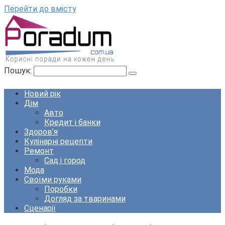
Перейти до вмісту
Пошук:
Новий рік
Дім
Авто
Кредит і банки
Здоров’я
Кулінарні рецепти
Ремонт
Сад і город
Мода
Своїми руками
Поробки
Догляд за тваринами
Сценарії