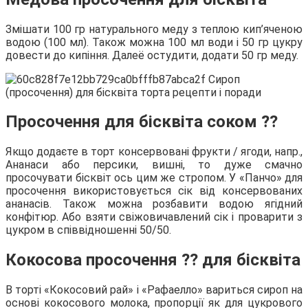
Змішати 100 гр натурального меду з теплою кип’яченою
водою (100 мл). Також можна 100 мл води і 50 гр цукру
довести до кипіння. Далеё остудити, додати 50 гр меду.
Просочення для бісквіта соком ⁇
Якщо додаєте в торт консервовані фрукти / ягоди, напр.,
Ананаси або персики, вишні, то дуже смачно
просочувати бісквіт ось цим же стропом. У «Панчо» для
просочення використовується сік від консервованих
ананасів. Також можна розбавити водою ягідний
конфітюр. Або взяти свіжовичавлений сік і проварити з
цукром в співвідношенні 50/50.
Кокосова просочення ⁇ для бісквіта
В торті «Кокосовий рай» і «Рафаелло» вариться сироп на
основі кокосового молока, пропорції як для цукрового