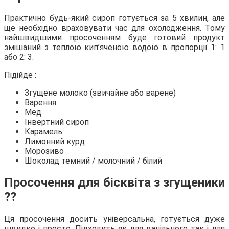
Практично будь-який сироп готується за 5 хвилин, але
ще необхідно враховувати час для охолодження. Тому
найшвидшими просоченням буде готовий продукт
змішаний з теплою кип’яченою водою в пропорції 1: 1
або 2: 3.
Підійде :
Згущене молоко (звичайне або варене)
Варення
Мед
Інвертний сироп
Карамель
Лимонний курд
Морозиво
Шоколад темний / молочний / білий
Просочення для бісквіта з згущеники
⁇
Ця просочення досить універсальна, готується дуже
швидко і просто. Підходить як для ванільного так і для