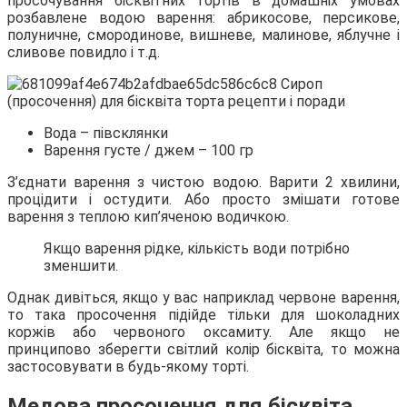
просочування бісквітних тортів в домашніх умовах
розбавлене водою варення: абрикосове, персикове,
полуничне, смородинове, вишневе, малинове, яблучне і
сливове повидло і т.д.
Вода – півсклянки
Варення густе / джем – 100 гр
З’єднати варення з чистою водою. Варити 2 хвилини,
процідити і остудити. Або просто змішати готове
варення з теплою кип’яченою водичкою.
Якщо варення рідке, кількість води потрібно
зменшити.
Однак дивіться, якщо у вас наприклад червоне варення,
то така просочення підійде тільки для шоколадних
коржів або червоного оксамиту. Але якщо не
принципово зберегти світлий колір бісквіта, то можна
застосовувати в будь-якому торті.
Медова просочення для бісквіта