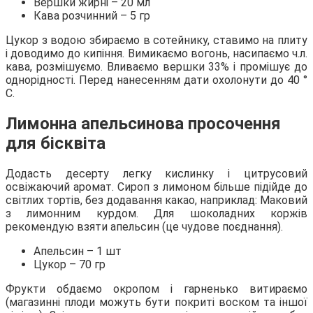
Вершки жирні – 20 мл
Кава розчинний – 5 гр
Цукор з водою збираємо в сотейнику, ставимо на плиту
і доводимо до кипіння. Вимикаємо вогонь, насипаємо ч.л.
кава, розмішуємо. Вливаємо вершки 33% і промішує до
однорідності. Перед нанесенням дати охолонути до 40 °
С.
Лимонна апельсинова просочення
для бісквіта
Додасть десерту легку кислинку і цитрусовий
освіжаючий аромат. Сироп з лимоном більше підійде до
світлих тортів, без додавання какао, наприклад: Маковий
з лимонним курдом. Для шоколадних коржів
рекомендую взяти апельсин (це чудове поєднання).
Апельсин – 1 шт
Цукор – 70 гр
Фрукти обдаємо окропом і гарненько витираємо
(магазинні плоди можуть бути покриті воском та іншої