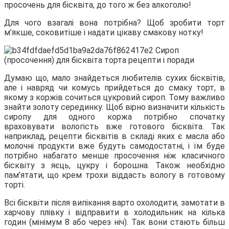
просочень для бісквіта, до того ж без алкоголю!
Для чого взагалі вона потрібна? Щоб зробити торт
м’якше, соковитіше і надати цікаву смакову нотку!
Думаю що, мало знайдеться любителів сухих бісквітів,
але і навряд чи комусь прийдеться до смаку торт, в
якому з коржів сочиться цукровий сироп. Тому важливо
знайти золоту серединку. Щоб вірно визначити кількість
сиропу для одного коржа потрібно спочатку
враховувати вологість вже готового бісквіта. Так
наприклад, рецепти бісквітів в складі яких є масла або
молочні продукти вже будуть самодостатні, і їм буде
потрібно набагато менше просочення ніж класичного
бісквіту з яєць, цукру і борошна. Також необхідно
пам’ятати, що крем трохи віддасть вологу в готовому
торті.
Всі бісквіти після випікання варто охолодити, замотати в
харчову плівку і відправити в холодильник на кілька
годин (мінімум 8 або через ніч). Так вони стають більш