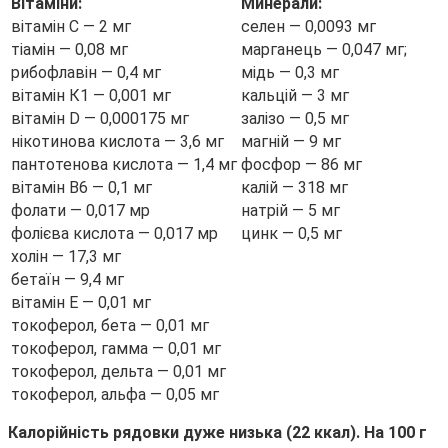
Вітаміни:
Минерали:
вітамін С — 2 мг
селен — 0,0093 мг
тіамін — 0,08 мг
марганець — 0,047 мг;
рибофлавін — 0,4 мг
мідь — 0,3 мг
вітамін К1 — 0,001 мг
кальцій — 3 мг
вітамін D — 0,000175 мг
залізо — 0,5 мг
нікотинова кислота — 3,6 мг
магній — 9 мг
пантотенова кислота — 1,4 мг
фосфор — 86 мг
вітамін В6 — 0,1 мг
калій — 318 мг
фолати — 0,017 мр
натрій — 5 мг
фолієва кислота — 0,017 мр
цинк — 0,5 мг
холін — 17,3 мг
бетаїн — 9,4 мг
вітамін Е — 0,01 мг
токоферол, бета — 0,01 мг
токоферол, гамма — 0,01 мг
токоферол, дельта — 0,01 мг
токоферол, альфа — 0,05 мг
Калорійність рядовки дуже низька (22 ккал). На 100 г