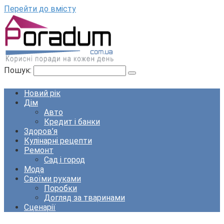
Перейти до вмісту
Пошук:
Новий рік
Дім
Авто
Кредит і банки
Здоров’я
Кулінарні рецепти
Ремонт
Сад і город
Мода
Своїми руками
Поробки
Догляд за тваринами
Сценарії