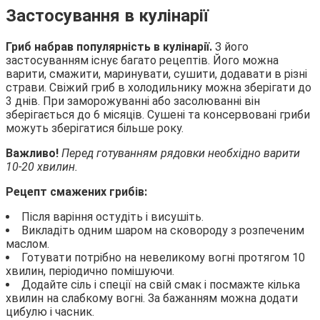
Застосування в кулінарії
Гриб набрав популярність в кулінарії.
З його
застосуванням існує багато рецептів. Його можна
варити, смажити, маринувати, сушити, додавати в різні
страви. Свіжий гриб в холодильнику можна зберігати до
3 днів. При заморожуванні або засолюванні він
зберігається до 6 місяців. Сушені та консервовані гриби
можуть зберігатися більше року.
Важливо!
Перед готуванням рядовки необхідно
варити
10-20 хвилин.
Рецепт смажених грибів:
Після варіння остудіть і висушіть.
Викладіть одним шаром на сковороду з розпеченим
маслом.
Готувати потрібно на невеликому вогні протягом 10
хвилин, періодично помішуючи.
Додайте сіль і спеції на свій смак і посмажте кілька
хвилин на слабкому вогні. За бажанням можна додати
цибулю і часник.