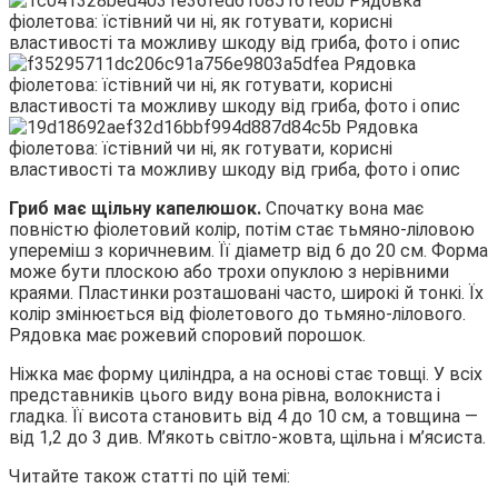
Гриб має щільну капелюшок.
Спочатку вона має
повністю фіолетовий колір, потім стає тьмяно-ліловою
упереміш з коричневим. Її діаметр від 6 до 20 см. Форма
може бути плоскою або трохи опуклою з нерівними
краями. Пластинки розташовані часто, широкі й тонкі. Їх
колір змінюється від фіолетового до тьмяно-лілового.
Рядовка має рожевий споровий порошок.
Ніжка має форму циліндра, а на основі стає товщі. У всіх
представників цього виду вона рівна, волокниста і
гладка. Її висота становить від 4 до 10 см, а товщина —
від 1,2 до 3 див. М’якоть світло-жовта, щільна і м’ясиста.
Читайте також статті по цій темі: