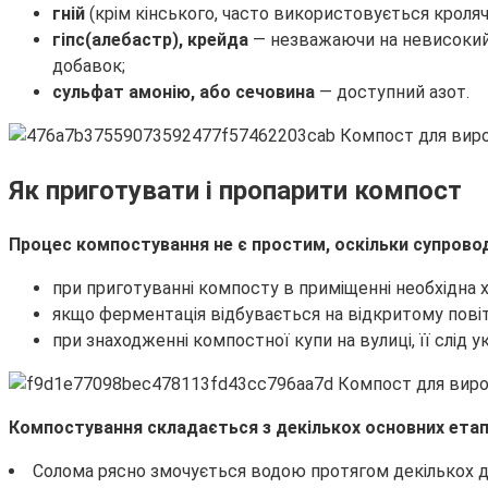
гній
(крім кінського, часто використовується кролячи
гіпс(алебастр), крейда
— незважаючи на невисокий 
добавок;
сульфат амонію, або сечовина
— доступний азот.
Як приготувати і пропарити компост
Процес компостування не є простим, оскільки супровод
при приготуванні компосту в приміщенні необхідна 
якщо ферментація відбувається на відкритому повітр
при знаходженні компостної купи на вулиці, її слід
Компостування складається з декількох основних етап
Солома рясно змочується водою протягом декількох дн