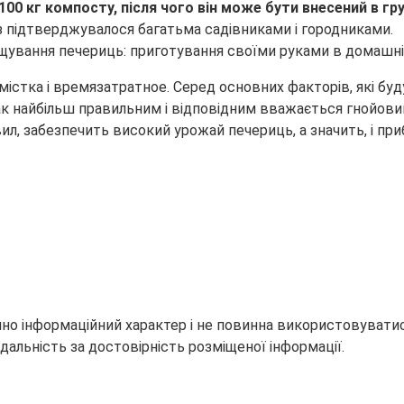
00 кг компосту, після чого він може бути внесений в гр
з підтверджувалося багатьма садівниками і городниками.
тка і времязатратное. Серед основних факторів, які будут
днак найбільш правильним і відповідним вважається гнойов
л, забезпечить високий урожай печериць, а значить, і приб
но інформаційний характер і не повинна використовуватися
дальність за достовірність розміщеної інформації.