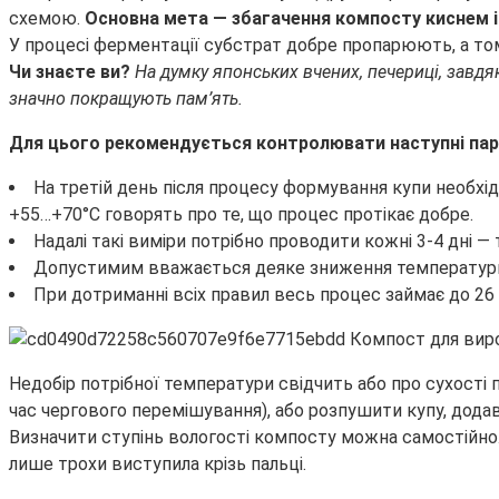
схемою.
Основна мета — збагачення компосту киснем і 
У процесі ферментації субстрат добре пропарюють, а том
Чи знаєте ви?
На думку японських вчених, печериці, завдя
значно покращують пам’ять.
Для цього рекомендується контролювати наступні па
На третій день після процесу формування купи необхі
+55…+70°С говорять про те, що процес протікає добре.
Надалі такі виміри потрібно проводити кожні 3-4 дні 
Допустимим вважається деяке зниження температурног
При дотриманні всіх правил весь процес займає до 26 
Недобір потрібної температури свідчить або про сухості 
час чергового перемішування), або розпушити купу, додавш
Визначити ступінь вологості компосту можна самостійно.
лише трохи виступила крізь пальці.