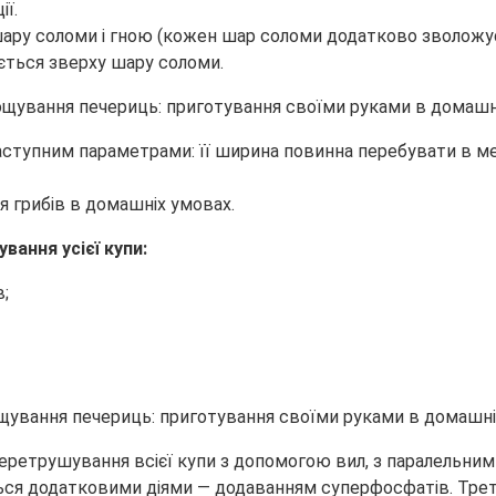
ії.
ару соломи і гною (кожен шар соломи додатково зволожує
ується зверху шару соломи.
ступним параметрами: її ширина повинна перебувати в межа
 грибів в домашніх умовах.
ання усієї купи:
;
етрушування всієї купи з допомогою вил, з паралельним з
ся додатковими діями — додаванням суперфосфатів. Третє