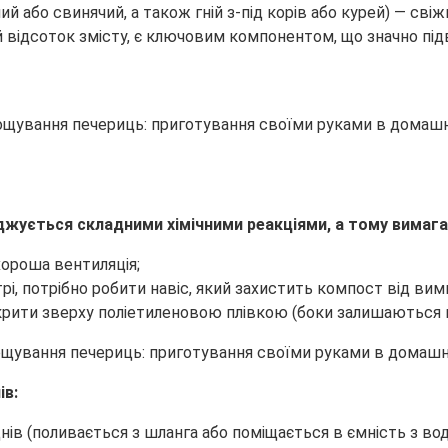
й або свинячий, а також гній з-під корів або курей) — свіж
відсоток змісту, є ключовим компонентом, що значно підв
жується складними хімічними реакціями, а тому вимагає
хороша вентиляція;
і, потрібно робити навіс, який захистить компост від вим
 укрити зверху поліетиленовою плівкою (боки залишаються 
ів:
ів (поливається з шланга або поміщається в ємність з во