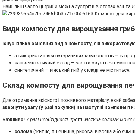
Найбільш часто ці гриби можна зустріти в степах Азії та Є
Види компосту для вирощування гриб
Існує кілька основних видів компосту, які використову
з використанням натуральних компонентів — в проце
напівсинтетичний склад — застосовується суміш кі
синтетичний — кінський гній у складі не міститься.
Склад компосту для вирощування пе
Для отримання якісного і поживного матеріалу, який забе
звернути увагу (у разі покупки) на наступні компоненти:
Важливо!
У разі необхідності, третя частина соломи може б
солома
(житнє, пшенична, рисова, вівсяна або ячмін