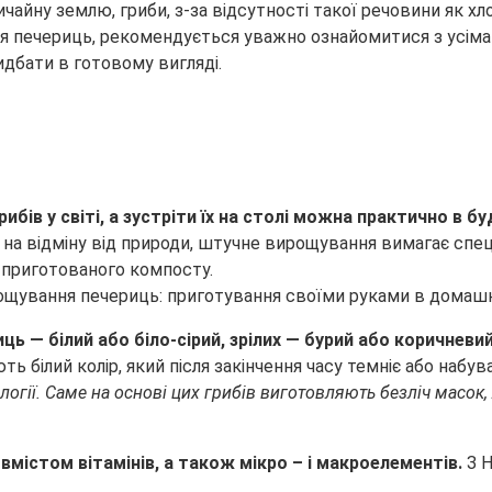
ичайну землю, гриби, з-за відсутності такої
речовини як хл
я печериць, рекомендується уважно ознайомитися з усіма
дбати в готовому вигляді.
ів у світі, а зустріти їх на столі можна практично в буд
 на відміну від природи, штучне вирощування вимагає спец
но приготованого компосту.
ць — білий або біло-сірий, зрілих — бурий або коричнев
 білий колір, який після закінчення часу темніє або набува
гії. Саме на основі цих грибів виготовляють безліч масок, л
вмістом вітамінів, а також мікро – і макроелементів.
З 