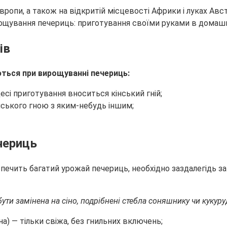
вропи, а також на відкритій місцевості Африки і луках Авст
ів
ються при вирощуванні печериць:
сі приготування вноситься кінський гній;
нського гною з яким-небудь іншим;
чериць
зпечить багатий урожай печериць, необхідно заздалегідь за
ути замінена на сіно, подрібнені стебла соняшнику чи кукуру
на) — тільки свіжа, без гнильних включень;