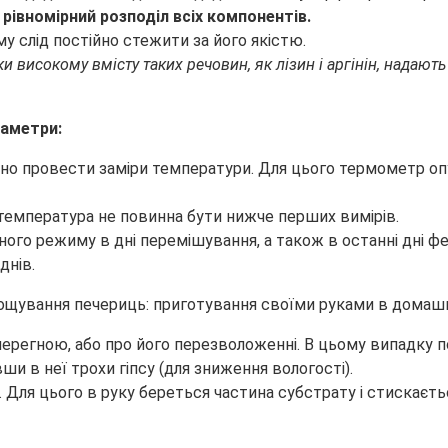
рівномірний розподіл всіх компонентів.
у слід постійно стежити за його якістю.
ки високому вмісту таких речовин, як лізин і аргінін, надаю
раметри:
дно провести заміри температури. Для цього термометр опу
— температура не повинна бути нижче перших вимірів.
о режиму в дні перемішування, а також в останні дні фе
днів.
перегною, або про його перезволоженні. В цьому випадку п
и в неї трохи гіпсу (для зниження вологості).
 Для цього в руку береться частина субстрату і стискаєть