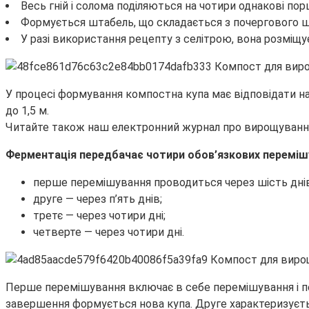
Весь гній і солома поділяються на чотири однакові порц
Формується штабель, що складається з почергового ш
У разі використання рецепту з селітрою, вона розміщ
У процесі формування компостна купа має відповідати на
до 1,5 м.
Читайте також наш електронний журнал про вирощування
Ферментація передбачає чотири обов’язкових перемішув
перше перемішування проводиться через шість днів
друге — через п’ять днів;
третє — через чотири дні;
четверте — через чотири дні.
Перше перемішування включає в себе перемішування і пер
завершення формується нова купа. Друге характеризуєть