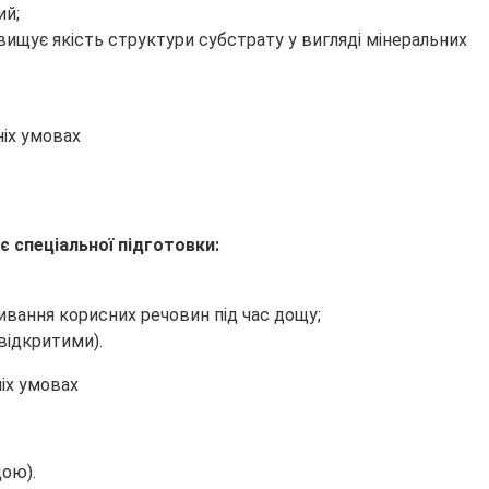
ий;
ищує якість структури субстрату у вигляді мінеральних
 спеціальної підготовки:
ивання корисних речовин під час дощу;
відкритими).
дою).