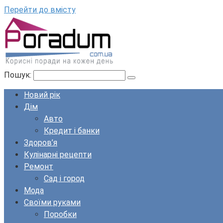
Перейти до вмісту
Пошук:
Новий рік
Дім
Авто
Кредит і банки
Здоров’я
Кулінарні рецепти
Ремонт
Сад і город
Мода
Своїми руками
Поробки