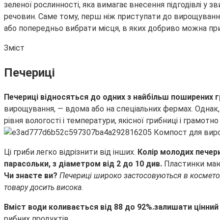
зеленої рослинності, яка вимагає внесення підгодівлі у зв
речовин. Саме тому, перш ніж приступати до вирощуванн
або попередньо вибрати місця, в яких добриво можна при
Зміст
Печериці
Печериці відносяться до одних з найбільш поширених гриб
вирощування, — вдома або на спеціальних фермах. Однак,
рівня вологості і температури, якісної грибниці і грамот
Ці гриби легко відрізнити від інших.
Колір молодих печери
парасольки, з діаметром від 2 до 10 див.
Пластинки мають
Чи знаєте ви?
Печериці широко застосовуються в косметоло
товару досить висока.
Вміст води коливається від 88 до 92%.залишати цінний 
рибних продуктів.