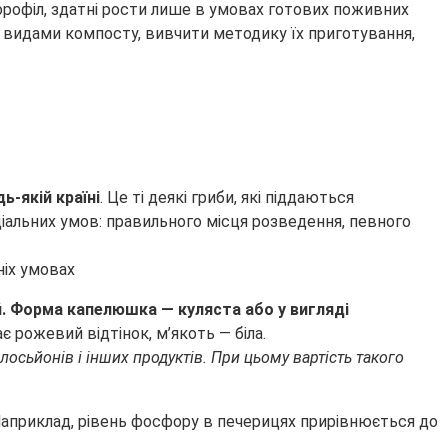
орофіл, здатні рости лише в умовах готових поживних
 видами компосту, вивчити методику їх приготування,
ь-якій країні
. Це ті деякі гриби, які піддаються
іальних умов: правильного місця розведення, певного
ий. Форма капелюшка — куляста або у вигляді
є рожевий відтінок, м’якоть — біла.
осьйонів і інших продуктів. При цьому вартість такого
Наприклад, рівень фосфору в печерицях прирівнюється до