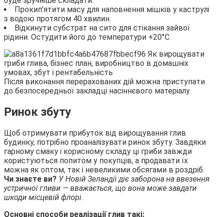
буде зручніше складати.
Прокип’ятити масу для наповнення мішків у каструлі
з водою протягом 40 хвилин.
Відкинути субстрат на сито для стікання зайвої
рідини. Остудити його до температури +20°С.
Після виконання перерахованих дій можна приступати
до безпосередньої закладці насіннєвого матеріалу.
Ринок збуту
Щоб отримувати прибуток від вирощування глив
будинку, потрібно проаналізувати ринок збуту. Завдяки
гарному смаку і корисному складу ці гриби завжди
користуються попитом у покупців, а продавати їх
можна як оптом, так і невеликими обсягами в роздріб.
Чи знаєте ви?
У Новій Зеландії діє заборона на ввезення
устричної гливи — вважається, що вона може завдати
шкоди місцевій флорі.
Основні способи реалізації глив такі: