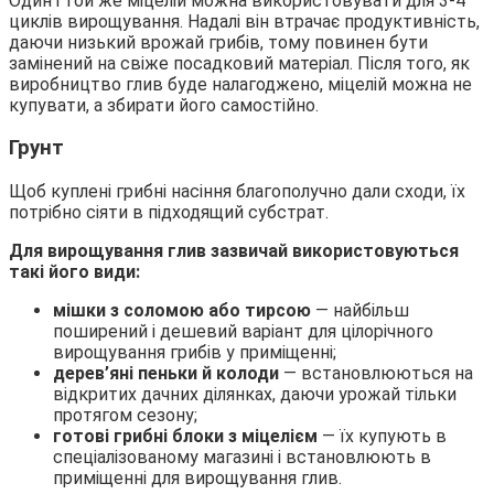
Один і той же міцелій можна використовувати для 3-4
циклів вирощування. Надалі він втрачає продуктивність,
даючи низький врожай грибів, тому повинен бути
замінений на свіже посадковий матеріал. Після того, як
виробництво глив буде налагоджено, міцелій можна не
купувати, а збирати його самостійно.
Грунт
Щоб куплені грибні насіння благополучно дали сходи, їх
потрібно сіяти в підходящий субстрат.
Для вирощування глив зазвичай використовуються
такі його види:
мішки з соломою або тирсою
— найбільш
поширений і дешевий варіант для цілорічного
вирощування грибів у приміщенні;
дерев’яні пеньки й колоди
— встановлюються на
відкритих дачних ділянках, даючи урожай тільки
протягом сезону;
готові грибні блоки з міцелієм
— їх купують в
спеціалізованому магазині і встановлюють в
приміщенні для вирощування глив.