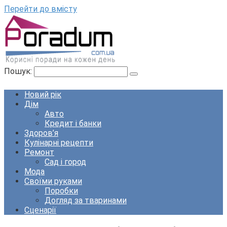
Перейти до вмісту
Пошук:
Новий рік
Дім
Авто
Кредит і банки
Здоров’я
Кулінарні рецепти
Ремонт
Сад і город
Мода
Своїми руками
Поробки
Догляд за тваринами
Сценарії