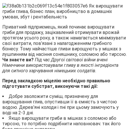
Приватний підприємець, який починає вирощувати
гриби для продажу, зацікавлений отримувати врожай
протягом усього року, а також намагається мінімізувати
свої витрати, пов’язані з налагодженням грибного
бізнесу. Тому найчастіше гливи вирощують у мішках з
лушпинням від насіння соняшнику, соломою або тирсою.
Чи знаєте ви?
Під час Другої світової війни вчені
Німеччини використовували гливу в якості інгредієнта
для ситного харчування німецьких солдатів.
Перед закладкою міцелію необхідно правильно
підготувати субстрат, виконуючи такі дії:
Добре зволожити суміш, призначену для
вирощування глив, опустивши її в ємність з чистою
водою. Дерев’яні колоди і пні при цьому замочують у
воді на 2-3 дні.
Якщо вирощувати гриби в мішках з соломою або
тирсою, то потрібно подрібнити наповнювач: так його