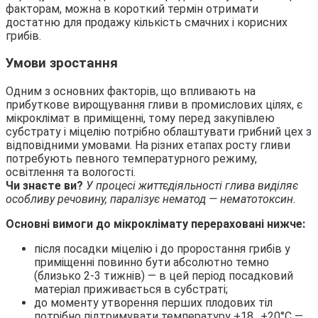
факторам, можна в короткий термін отримати
достатню для продажу кількість смачних і корисних
грибів.
Умови зростання
Одним з основних факторів, що впливають на
прибуткове вирощування гливи в промислових цілях, є
мікроклімат в приміщенні, тому перед закупівлею
субстрату і міцелію потрібно облаштувати грибний цех з
відповідними умовами. На різних етапах росту гливи
потребують певного температурного режиму,
освітлення та вологості.
Чи знаєте ви?
У процесі життєдіяльності глива виділяє
особливу речовину, паралізує нематод — нематотоксин.
Основні вимоги до мікроклімату перераховані нижче:
після посадки міцелію і до проростання грибів у
приміщенні повинно бути абсолютно темно
(близько 2-3 тижнів) — в цей період посадковий
матеріал приживається в субстраті;
до моменту утворення перших плодових тіл
потрібно підтримувати температуру +18…+20°С —