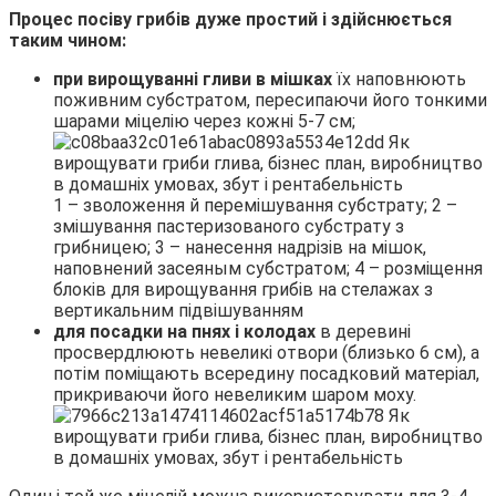
Процес посіву грибів дуже простий і здійснюється
таким чином:
при вирощуванні гливи в мішках
їх наповнюють
поживним субстратом, пересипаючи його тонкими
шарами міцелію через кожні 5-7 см;
1 – зволоження й перемішування субстрату; 2 –
змішування пастеризованого субстрату з
грибницею; 3 – нанесення надрізів на мішок,
наповнений засеяным субстратом; 4 – розміщення
блоків для вирощування грибів на стелажах з
вертикальним підвішуванням
для посадки на пнях і колодах
в деревині
просвердлюють невеликі отвори (близько 6 см), а
потім поміщають всередину посадковий матеріал,
прикриваючи його невеликим шаром моху.