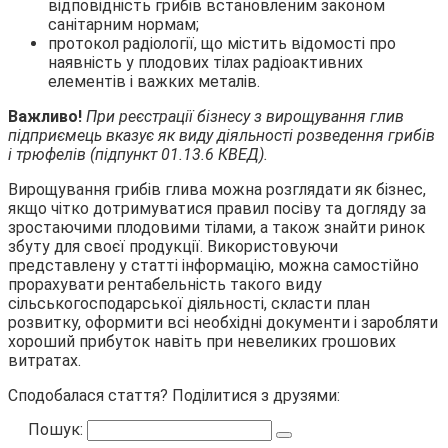
відповідність грибів встановленим законом
санітарним нормам;
протокол радіології, що містить відомості про
наявність у плодових тілах радіоактивних
елементів і важких металів.
Важливо!
При реєстрації бізнесу з вирощування глив
підприємець вказує як виду діяльності розведення грибів
і трюфелів (підпункт 01.13.6 КВЕД).
Вирощування грибів глива можна розглядати як бізнес,
якщо чітко дотримуватися правил посіву та догляду за
зростаючими плодовими тілами, а також знайти ринок
збуту для своєї продукції. Використовуючи
представлену у статті інформацію, можна самостійно
прорахувати рентабельність такого виду
сільськогосподарської діяльності, скласти план
розвитку, оформити всі необхідні документи і заробляти
хороший прибуток навіть при невеликих грошових
витратах.
Сподобалася стаття? Поділитися з друзями:
Пошук: