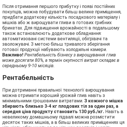
Після отримання першого прибутку і появі постійних
покупців, можна побудувати більш велике приміщення,
придбати додаткову кількість посадкового матеріалу і
мішків або ж вирощувати гливи в готових грибних
брикетах. Для підвищення врожайності в подальшому
також встановлюють додаткове обладнання:
автоматизовані системи вентиляції, обігрівачі та
зволожувачі. З метою більш тривалого зберігання
готової продукції набувають холодильні камери.
Важливо!
Рентабельність бізнесу з вирощування глив
може досягати 80%, а термін окупності витрат складає в
середньому 9-10 місяців.
Рентабельність
При дотриманні правильної технології вирощування
можна отримати хороший урожай глив навіть з
мінімальними грошовими витратами.
З кожного мішка
збирають близько 3-4 кг плодових тіл за один раз, а
середня ціна продукту становить 130 руб./кг.
Навіть в
невеликому домашньому підвалі можна розмістити
десяток таких мішків, а в більш великих приміщеннях ця