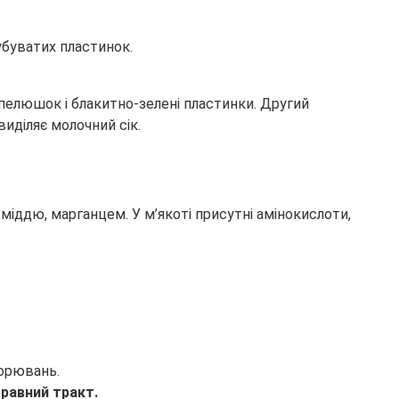
лубуватих пластинок.
пелюшок і блакитно-зелені пластинки. Другий
иділяє молочний сік.
м, міддю, марганцем. У м’якоті присутні амінокислоти,
ворювань.
равний тракт.