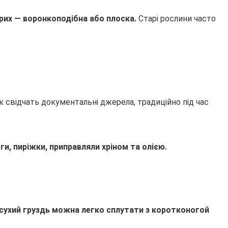
арих — воронкоподібна або плоска.
Старі рослини часто
Як свідчать документальні джерела, традиційно під час
ги, пиріжки, приправляли хріном та олією.
 сухий груздь можна легко сплутати з коротконогой