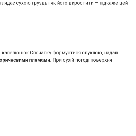
глядає сухою груздь і як його виростити — підкаже цей
в. капелюшок Спочатку формується опуклою, надалі
коричневими плямами.
При сухій погоді поверхня