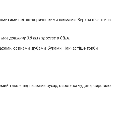
озмитими світло-коричневими плямами. Верхня її частина
н має довжину 3,8 км і зростає в США.
льхами, осиками, дубами, буками. Найчастіше гриби
омий також під назвами сухар, сироїжка чудова, сироїжка