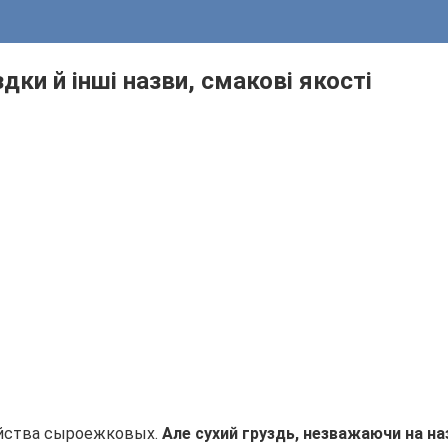
здки й інші назви, смакові якості
мейства сыроежковых.
Але сухий груздь, незважаючи на на