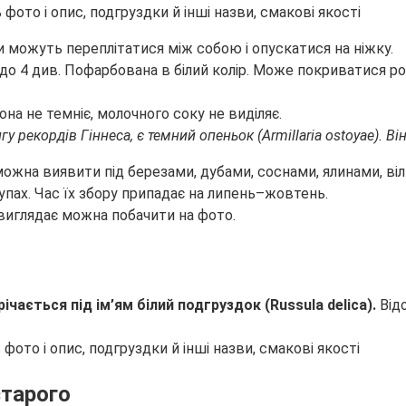
и можуть переплітатися між собою і опускатися на ніжку.
 до 4 див. Пофарбована в білий колір. Може покриватися р
она не темніє, молочного соку не виділяє.
у рекордів Гіннеса, є темний опеньок (Armillaria ostoyae). Ві
можна виявити під березами, дубами, соснами, ялинами, ві
рупах. Час їх збору припадає на липень–жовтень.
 виглядає можна побачити на фото.
річається під ім’ям білий подгруздок (Russula delica).
Від
старого