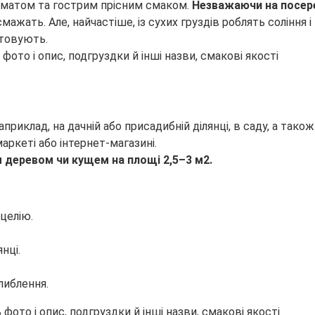
оматом та гострим прісним смаком.
Незважаючи на посеред
 смажать. Але, найчастіше, із сухих груздів роблять соління
стовують.
клад, на дачній або присадибній ділянці, в саду, а також в
аркеті або інтернет-магазині.
м деревом чи кущем на площі 2,5–3 м2.
целію.
нці.
либлення.