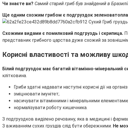
Чи знаєте ви?
Самий старий гриб був знайдений в Бразилії
Ще одним схожим грибом є подгруздок зеленоватопл
Схожими видами є помилковий подгруздь і скрипица.
П
представник грибного царства дуже схожий за зовнішнім
Корисні властивості та можливу шко
Білий подгруздок має багатий вітамінно-мінеральний с
клітковина.
Гриби здатні надавати наступні корисні дії на органі
зміцнювати імунітет;
насичувати вітамінними і мінеральними елементами
нормалізувати роботу кишечника.
З подгруздков виділено речовину, яка в медицині і фарм
З вживанням сухих груздів слід бути обережними.
Не мож