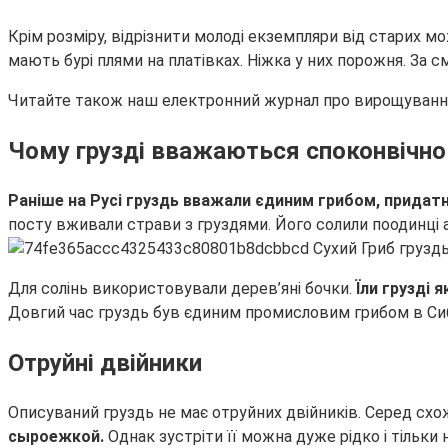
Крім розміру, відрізнити молоді екземпляри від старих
мають бурі плями на платівках. Ніжка у них порожня. За 
Читайте також наш електронний журнал про вирощування
Чому грузді вважаються споконвічно
Раніше на Русі груздь вважали єдиним грибом, придат
посту вживали страви з груздями. Його солили поодинці
Для солінь використовували дерев’яні бочки.
Їли грузді 
Довгий час груздь був єдиним промисловим грибом в Сиб
Отруйні двійники
Описуваний груздь не має отруйних двійників. Серед схожи
сыроежкой.
Однак зустріти її можна дуже рідко і тільки 