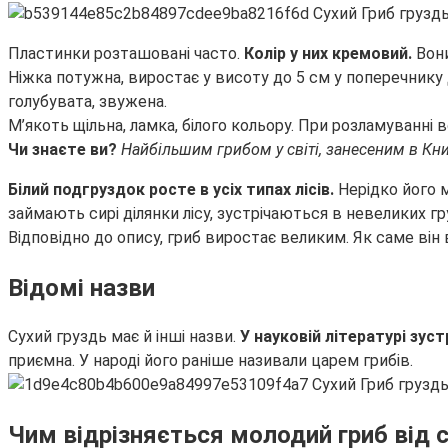
Пластинки розташовані часто.
Колір у них кремовий.
Вон
Ніжка потужна, виростає у висоту до 5 см у поперечнику
голубувата, звужена.
М’якоть щільна, ламка, білого кольору. При розламуванні в
Чи знаєте ви?
Найбільшим грибом у світі, занесеним в Книг
Білий подгруздок росте в усіх типах лісів.
Нерідко його 
займають сирі ділянки лісу, зустрічаються в невеликих г
Відповідно до опису, гриб виростає великим. Як саме він
Відомі назви
Сухий груздь має й інші назви.
У науковій літературі зуст
приємна. У народі його раніше називали царем грибів.
Чим відрізняється молодий гриб від 