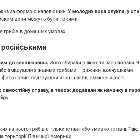
 можна за формою капелюшки.
У молодих вона опукла, у ст
смаком вони можуть бути гіркими.
 грибів в домашніх умовах.
 російськими
ним до засолюванні.
Його збирали в лісах та засолювали. 
 або змішували з іншими грибами — рижики, волнушками.
як самостійну страву, а також додавали як начинку в пиро
іру.
х на нього грибів є тільки їстівні або умовно-їстівні.
Так,
на території Північної Америки.