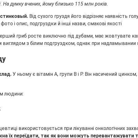
. На думку вчених, йому близько 115 млн років.
астинковый.
Від сухого груздя його відрізняє наявність го
ерший гриб росте виключно під дубами, має жовтувате ка
 виглядом з білим подгруздком, однак при надламывании в
ду
клад.
У ньому є вітамін А, групи В і Р. Він насичений цинко
зм людини:
;
ацевтиці використовується при лікуванні онкологічних зах
на їх переїдати, так як вони можуть перевантажувати т