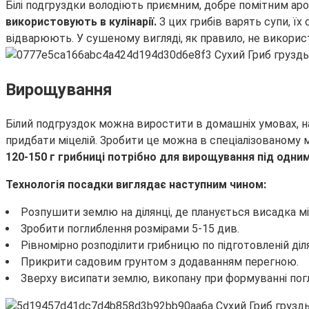
Білі подгруздки володіють приємним, добре помітним ар
використовують в кулінарії.
З цих грибів варять супи, їх
відварюють. У сушеному вигляді, як правило, не викори
Вирощування
Білий подгруздок можна виростити в домашніх умовах, напри
придбати міцелій. Зробити це можна в спеціалізованому м
120-150 г грибниці потрібно для вирощування під одни
Технологія посадки виглядає наступним чином:
Розпушити землю на ділянці, де планується висадка мі
Зробити поглиблення розмірами 5-15 див.
Рівномірно розподілити грибницю по підготовленій діля
Прикрити садовим грунтом з додаванням перегною.
Зверху висипати землю, викопану при формуванні пог