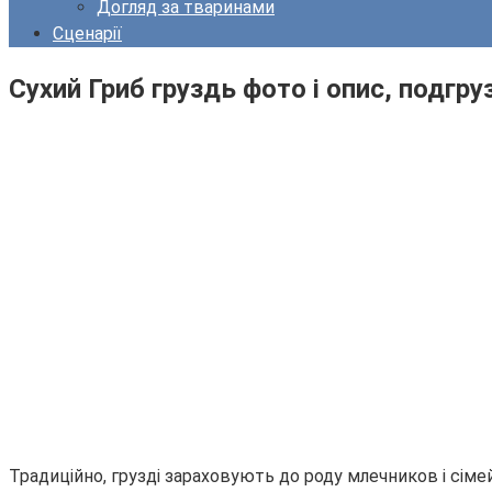
Догляд за тваринами
Сценарії
Сухий Гриб груздь фото і опис, подгру
Традиційно, грузді зараховують до роду млечников і сі