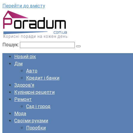
Перейти до вмісту
Пошук:
Новий рік
Дім
Авто
Кредит і банки
Здоров’я
Кулінарні рецепти
Ремонт
Сад і город
Мода
Своїми руками
Поробки