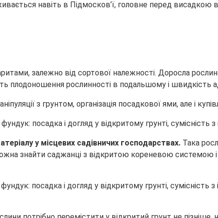
живається навіть в Підмосков’ї, головне перед
висадкою в
ритами, залежно від сортової належності. Доросла рослина
ть плодоношення рослинності в подальшому і швидкість ад
ніпуляції з грунтом, організація посадкової ями, але і купі
атеріалу у місцевих садівничих господарствах.
Така росл
 можна знайти саджанці з відкритою кореневою системою і
слини потрібно перемістити у відкритий грунт не пізніше, н