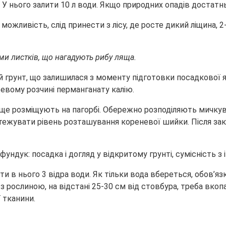
У нього залити 10 л води. Якщо природних опадів достатнь
можливість, слід принести з лісу, де росте дикий ліщина, 2-
ми листків, що нагадують рибу ляща.
 грунт, що залишилася з моменту підготовки посадкової 
жевому розчині перманганату калію.
евище розміщують на пагорбі. Обережно розподіляють мичку
тежувати рівень розташування кореневої шийки. Після зака
ити в нього 3 відра води. Як тільки вода вбереться, обов’
з рослиною, на відстані 25-30 см від стовбура, треба вкоп
 тканини.