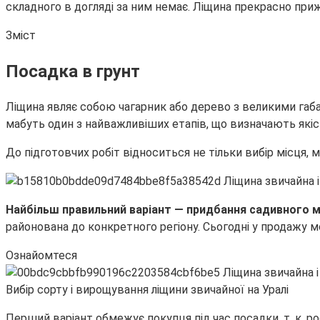
складного в догляді за ним немає. Ліщина прекрасно при
Зміст
Посадка в грунт
Ліщина являє собою чагарник або дерево з великими габа
мабуть один з найважливіших етапів, що визначають якіс
До підготовчих робіт відноситься не тільки вибір місця, ма
Найбільш правильний варіант — придбання садивного м
районована до конкретного регіону. Сьогодні у продажу
Ознайомтеся
Вибір сорту і вирощування ліщини звичайної на Уралі
Перший варіант обмежує покупця під час посадки, т. к. ро