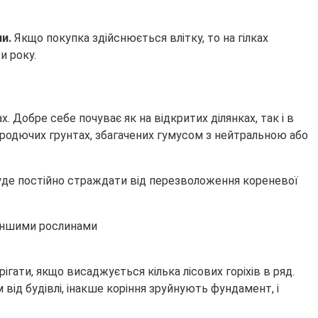
ни.
Якщо покупка здійснюється влітку, то на гілках
и року.
. Добре себе почуває як на відкритих ділянках, так і в
родючих грунтах, збагачених гумусом з нейтральною або
уде постійно страждати від перезволоження кореневої
ігати, якщо висаджується кілька лісових горіхів в ряд.
 від будівлі, інакше коріння зруйнують фундамент, і