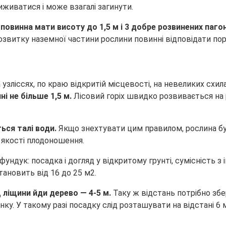
живатися і може взагалі загинути.
овинна мати висоту до 1,5 м і 3 добре розвинених паго
озвитку наземної частини рослини повинні відповідати пор
зліссях, по краю відкритій місцевості, на невеликих схилах
і не більше 1,5 м.
Лісовий горіх швидко розвивається на 
ться талі води.
Якщо знехтувати цим правилом, рослина б
 якості плодоношення.
тановить від 16 до 25 м2.
ліщини йди дерево — 4-5 м.
Таку ж відстань потрібно збер
ку. У такому разі посадку слід розташувати на відстані 6 м