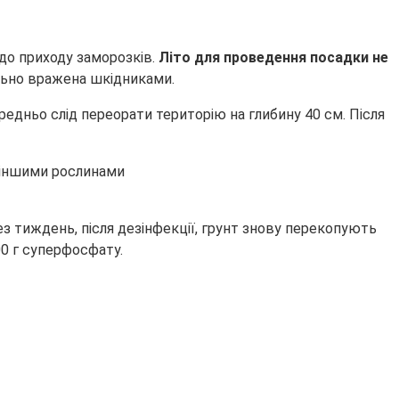
 до приходу заморозків.
Літо для проведення посадки не
ильно вражена шкідниками.
едньо слід переорати територію на глибину 40 см. Після
з тиждень, після дезінфекції, грунт знову перекопують
00 г суперфосфату.