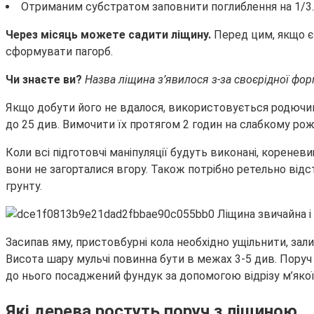
Отриманим субстратом заповнити поглиблення на 1/3. 
Через місяць можете садити ліщину.
Перед цим, якщо є 
сформувати пагорб.
Чи знаєте ви?
Назва ліщина з’явилося з-за своєрідної фор
Якщо добути його не вдалося, використовується родючий
до 25 див. Вимочити їх протягом 2 годин на слабкому ро
Коли всі підготовчі маніпуляції будуть виконані, корен
вони не загорталися вгору. Також потрібно ретельно відс
грунту.
Засипав яму, пристовбурні кола необхідно ущільнити, зал
Висота шару мульчі повинна бути в межах 3-5 див. Поруч 
до нього посаджений фундук за допомогою відрізу м’якої
Які дерева ростуть поруч з ліщиною