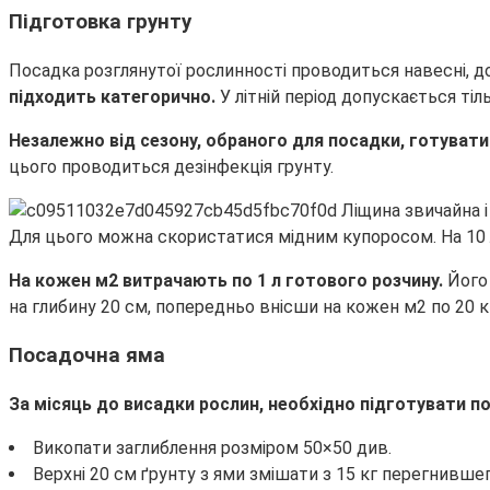
Підготовка грунту
Посадка розглянутої рослинності проводиться навесні, до
підходить категорично.
У літній період допускається ті
Незалежно від сезону, обраного для посадки, готувати 
цього проводиться дезінфекція грунту.
Для цього можна скористатися мідним купоросом. На 10 
На кожен м2 витрачають по 1 л готового розчину.
Його
на глибину 20 см, попередньо внісши на кожен м2 по 20 кг
Посадочна яма
За місяць до висадки рослин, необхідно підготувати п
Викопати заглиблення розміром 50×50 див.
Верхні 20 см ґрунту з ями змішати з 15 кг перегнившег