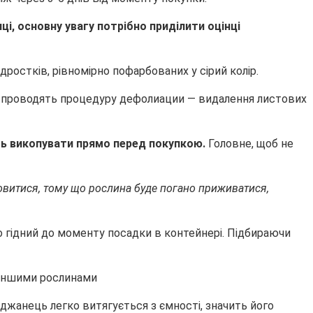
і, основну увагу потрібно приділити оцінці
ростків, рівномірно пофарбованих у сірий колір.
в проводять процедуру дефолиации — видалення листових
ть викопувати прямо перед покупкою.
Головне, щоб не
овитися, тому що рослина буде погано приживатися,
о гідний до моменту посадки в контейнері. Підбираючи
джанець легко витягується з ємності, значить його