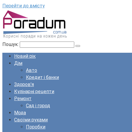
Перейти до вмісту
Пошук:
Новий рік
Дім
Авто
Кредит і банки
Здоров’я
Кулінарні рецепти
Ремонт
Сад і город
Мода
Своїми руками
Поробки