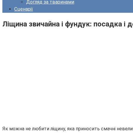
Догляд за тваринами
Сценарії
Ліщина звичайна і фундук: посадка і 
Як можна не любити ліщину, яка приносить смачні невеликі