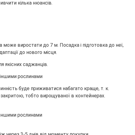
ивчити кілька нюансів.
 може виростати до 7 м. Посадка і підготовка до неї,
аптації до нового місця.
вля якісних саджанців.
инність буде приживатися набагато краще, т. к.
 закритою, тобто вирощуваної в контейнерах.
іж через 3-5 днів від моменту покупки.