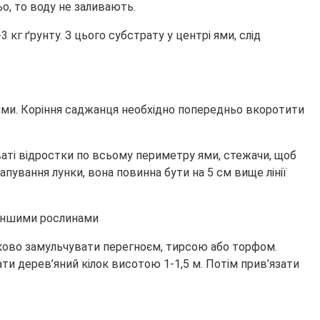
о, то воду не заливають.
3 кг ґрунту. З цього субстрату у центрі ями, слід
ями. Коріння саджанця необхідно попередньо вкоротити
ваті відростки по всьому периметру ями, стежачи, щоб
пування лунки, вона повинна бути на 5 см вище лінії
язково замульчувати перегноєм, тирсою або торфом.
ати дерев’яний кілок висотою 1-1,5 м. Потім прив’язати