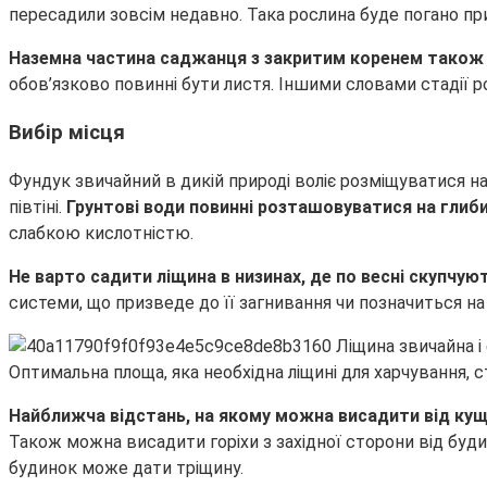
пересадили зовсім недавно. Така рослина буде погано при
Наземна частина саджанця з закритим коренем також п
обов’язково повинні бути листя. Іншими словами стадії р
Вибір місця
Фундук звичайний в дикій природі воліє розміщуватися на у
півтіні.
Грунтові води повинні розташовуватися на глибин
слабкою кислотністю.
Не варто садити ліщина в низинах, де по весні скупчую
системи, що призведе до її загнивання чи позначиться на
Оптимальна площа, яка необхідна ліщині для харчування, с
Найближча відстань, на якому можна висадити від кущ 
Також можна висадити горіхи з західної сторони від будин
будинок може дати тріщину.