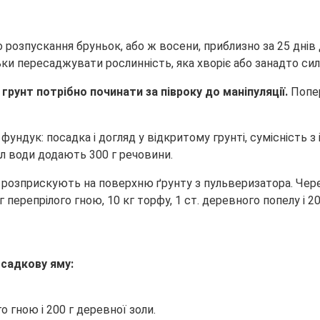
 розпускання бруньок, або ж восени, приблизно за 25 днів
льки пересаджувати рослинність, яка хворіє або занадто с
грунт потрібно починати за півроку до маніпуляції.
Попер
л води додають 300 г речовини.
 розприскують на поверхню ґрунту з пульверизатора. Чере
 перепрілого гною, 10 кг торфу, 1 ст. деревного попелу і 2
осадкову яму:
о гною і 200 г деревної золи.