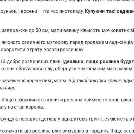
руньок, і восени — під час листопаду.
Купуючи такі саджанц
завдовжки до 50 см, мати велику кількість мочковатих від
 якісного садивного матеріалу перед продажем саджанці
 скоротити втрату вологи рослиною.
і 3 добре розвинених гілки.
Ідеально, якщо рослина буду
корінь обов’язково слід обернути влагоемким матеріалом.
а зараження кореневим раком. Від такої покупки краще відм
можливо.
 Якщо є можливість купити рослина взимку, то воно вільн
гу на стан коренів.
 означати, що рослина вже зимувало в горщику. Якщо ж са