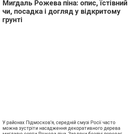
Мигдаль Рожева піна: опис, їстівний
чи, посадка і догляд у відкритому
грунті
У районах Підмосков’я, середній смузі Росії часто
можна зустріти насадження декоративного дерева
мигдалю сорти Рожева піна. Завдяки безлічі переваг,