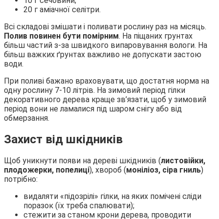
10 г сечовини;
20 г аміачної селітри.
Всі складові змішати і поливати рослину раз на місяць.
Полив повинен бути помірним
. На піщаних грунтах
більш частий з-за швидкого випаровування вологи. На
більш важких ґрунтах важливо не допускати застою
води.
При поливі бажано враховувати, що достатня норма на
одну рослину 7-10 літрів. На зимовий період гілки
декоративного дерева краще зв’язати, щоб у зимовий
період вони не ламалися під шаром снігу або від
обмерзання.
Захист від шкідників
Щоб уникнути появи на дереві шкідників (
листовійки,
плодожерки, попелиці
), хвороб (
моніліоз, сіра гниль
)
потрібно:
видаляти «підозрілі» гілки, на яких помічені сліди
поразок (їх треба спалювати);
стежити за станом крони дерева, проводити