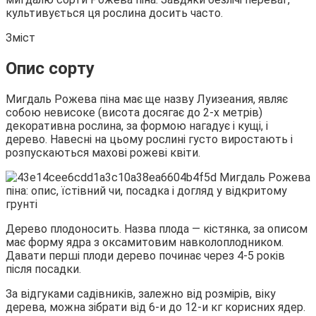
культивується ця рослина досить часто.
Зміст
Опис сорту
Мигдаль Рожева піна має ще назву Луизеания, являє
собою
невисоке (висота досягає до 2-х метрів)
декоративна рослина, за формою нагадує і кущі, і
дерево. Навесні на цьому рослині густо виростають і
розпускаються махові рожеві квіти.
Дерево плодоносить. Назва плода — кістянка, за описом
має форму ядра з оксамитовим навколоплодником.
Давати перші плоди дерево починає через 4-5 років
після посадки.
За відгуками садівників, залежно від розмірів, віку
дерева, можна зібрати від 6-и до 12-и кг корисних ядер.