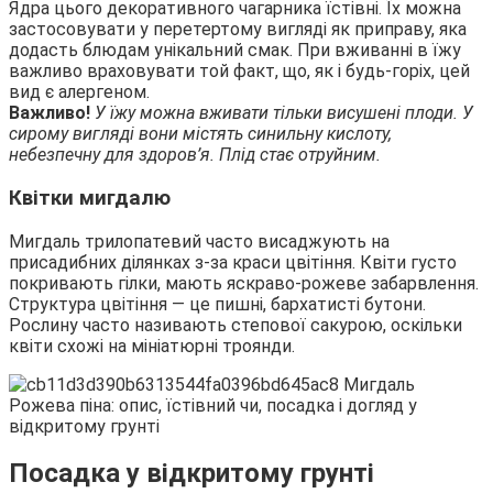
Ядра цього декоративного чагарника їстівні. Їх можна
застосовувати у перетертому вигляді як приправу, яка
додасть блюдам унікальний смак. При вживанні в їжу
важливо враховувати той факт, що, як і будь-горіх, цей
вид є алергеном.
Важливо!
У їжу можна вживати тільки висушені плоди. У
сирому вигляді вони містять синильну кислоту,
небезпечну для здоров’я. Плід стає отруйним.
Квітки мигдалю
Мигдаль трилопатевий часто висаджують на
присадибних ділянках з-за краси цвітіння. Квіти густо
покривають гілки, мають яскраво-рожеве забарвлення.
Структура цвітіння — це пишні, бархатисті бутони.
Рослину часто називають степової сакурою, оскільки
квіти схожі на мініатюрні троянди.
Посадка у відкритому грунті