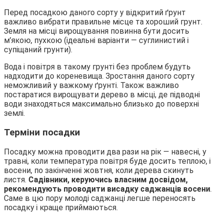
Перед посадкою даного сорту у відкритий ґрунт
важливо вибрати правильне місце та хороший грунт.
Земля на місці вирощування повинна бути досить
м’якою, пухкою (ідеальні варіанти — суглинистий і
супіщаний грунти).
Вода і повітря в такому грунті без проблем будуть
надходити до кореневища. Зростання даного сорту
неможливий у важкому ґрунті. Також важливо
постаратися вирощувати дерево в місці, де підводні
води знаходяться максимально близько до поверхні
землі.
Терміни посадки
Посадку можна проводити два рази на рік — навесні, у
травні, коли температура повітря буде досить теплою, і
восени, по закінченні жовтня, коли дерева скинуть
листя.
Садівники, керуючись власним досвідом,
рекомендують проводити висадку саджанців восени
.
Саме в цю пору молоді саджанці легше переносять
посадку і краще приймаються.