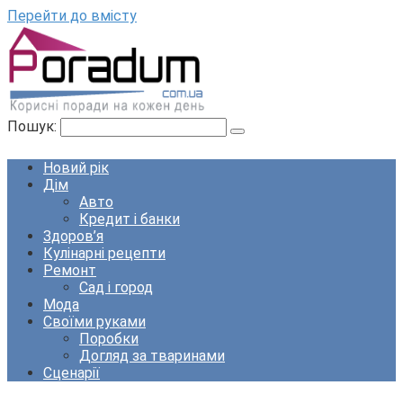
Перейти до вмісту
Пошук:
Новий рік
Дім
Авто
Кредит і банки
Здоров’я
Кулінарні рецепти
Ремонт
Сад і город
Мода
Своїми руками
Поробки
Догляд за тваринами
Сценарії