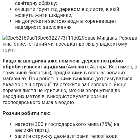
санітарну обрізку;
очищати ґрунт під деревом від листя, в якій
можуть жити шкідники;
не допускати застою води в кореневище і
надмірного зволоження.
Якщо ж шкідники вже помічені, дерево потрібно
обробити інсектицидами
(Амплиго, Актара, Вертимек, в
тому числі біологічні), придбаними в спеціалізованих
магазинах. При роботі з ними важливо дотримуватися
вказівок в інструкції та стежити за безпекою. Якщо
поразка листя не критично, можна звернутися до
народних методів: використовувати розчин
господарського мила з водою.
Розчин робити так:
натерти 300 г господарського мила (75%) на
великій тертці;
залити стружку двома літрами теплої води;