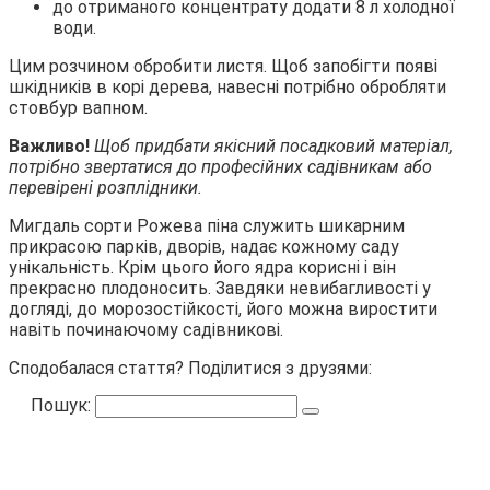
до отриманого концентрату додати 8 л холодної
води.
Цим розчином обробити листя. Щоб запобігти появі
шкідників в корі дерева, навесні потрібно обробляти
стовбур вапном.
Важливо!
Щоб придбати якісний посадковий матеріал,
потрібно звертатися до професійних садівникам або
перевірені розплідники.
Мигдаль сорти Рожева піна служить шикарним
прикрасою парків, дворів, надає кожному саду
унікальність. Крім цього його ядра корисні і він
прекрасно плодоносить. Завдяки невибагливості у
догляді, до морозостійкості, його можна виростити
навіть починаючому садівникові.
Сподобалася стаття? Поділитися з друзями:
Пошук: