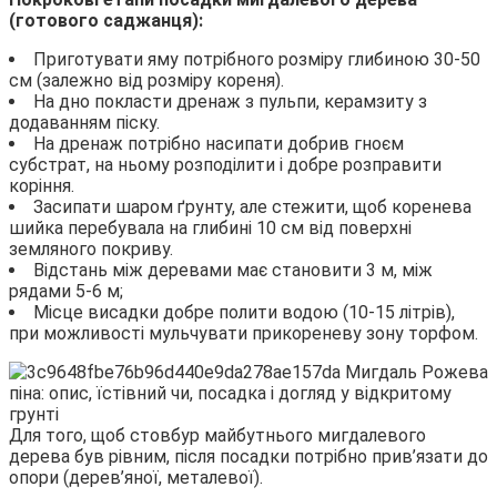
(готового саджанця):
Приготувати яму потрібного розміру глибиною 30-50
см (залежно від розміру кореня).
На дно покласти дренаж з пульпи, керамзиту з
додаванням піску.
На дренаж потрібно насипати добрив гноєм
субстрат, на ньому розподілити і добре розправити
коріння.
Засипати шаром ґрунту, але стежити, щоб коренева
шийка перебувала на глибині 10 см від поверхні
земляного покриву.
Відстань між деревами має становити 3 м, між
рядами 5-6 м;
Місце висадки добре полити водою (10-15 літрів),
при можливості мульчувати прикореневу зону торфом.
Для того, щоб стовбур майбутнього мигдалевого
дерева був рівним, після посадки потрібно прив’язати до
опори (дерев’яної, металевої).