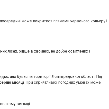
а посередині може покритися плямами червоного кольору і
них лісах
, рідше в хвойних, на добре освітлених і
ідко, але буває на території Ленінградської області. Під
ерпні місяці
. При сприятливих погодних умовах може
 свіжому вигляді.