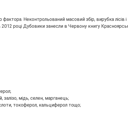
го фактора. Неконтрольований масовий збір, вирубка лісі
 в 2012 році Дубовики занесли в Червону книгу Красноярсь
ерол;
й, залізо, мідь, селен, марганець;
кислоти, токоферол, кальциферол тощо;