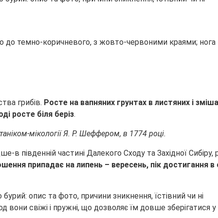
ого до темно-коричневого, з жовто-червоними краями; ног
я
тва грибів.
Росте на вапняних грунтах в листяних і зміша
оді росте біля беріз
.
ніком-мікології Я. Р. Шеффером, в 1774 році.
ше-в південній частині Далекого Сходу та Західної Сибіру, р
шення припадає на липень – вересень, пік достигання в с
д вони свіжі і пружні, що дозволяє їм довше зберігатися у