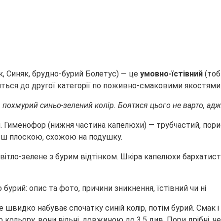
к, Синяк, брудно-бурий Болетус) — це
умовно-їстівний
(тоб
ться до другої категорії по поживно-смаковими якостями
 похмурий синьо-зелений колір. Боятися цього не варто, адж
. Гименофор (нижня частина капелюхи) — трубчастий, порис
льш плоскою, схожою на подушку.
ітло-зелене з бурим відтінком. Шкіра капелюхи бархатиста,
 швидко набуває спочатку синій колір, потім бурий. Смак і
кольору, вони вільні, довжиною до 3,5 див. Пори дрібні, че