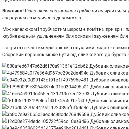
Важливо!
Якщо після споживання грибів ви відчули сильну
звернутися за медичною допомогою.
Між капелюхом і трубчастим шаром є помітна, при зрізі, 
клубневидным ущільненням біля основи і звуженням біля 
Покрита сітчастим малюнком з опуклими видовженими петл
Споровий порошок може бути від оливкового до бурого к