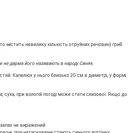
то містить невелику кількість отруйних речовин) гриб
.
е не дарма його називають в народі Синяк.
тий. Капелюх у нього близько 20 см в діаметрі, у формі
 суха, при вологій погоді може стати слизової. Якщо до
 запах не виражений.
рвоні, при натискуванні стають синього відтінку.