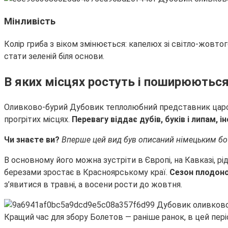
Мінливість
Колір гриба з віком змінюється: капелюх зі світло-жовт
стати зеленій біля основи.
В яких місцях ростуть і поширюютьс
Оливково-бурий Дубовик теплолюбний представник царс
прогрітих місцях.
Перевагу віддає дубів, буків і липам, ін
Чи знаєте ви?
Вперше цей вид був описаний німецьким бота
В основному його можна зустріти в Європі, на Кавказі, рід
березами зростає в Красноярському краї.
Сезон плодоно
з’явитися в травні, а восени рости до жовтня.
Кращий час для збору Болетов — раніше ранок, в цей періо