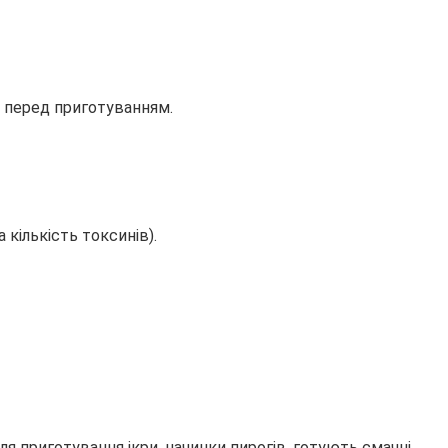
и перед приготуванням.
 кількість токсинів).
я приготування ікри, начинки пирогів, готують смачні