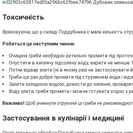
Токсичність
Враховуючи, що у складі Поддубника є мала кількість от
Робиться це наступним чином:
Очищені гриби необхідно ретельно промити під прото
Опустити в киплячу підсолену воду, варити не менше 1
Потім відвар злити (ні в якому разі не застосовувати 
Гриби ще раз добре промити під струменем води і від
Залити холодною водою, довести до кипіння, провари
Воду злити, гриби промити і можна готувати згідно з 
Важливо!
Щоб уникнути отруєння ці гриби не рекомендуют
Застосування в кулінарії і медицині
Після термічної обробки Піддубники можна смажити, марин