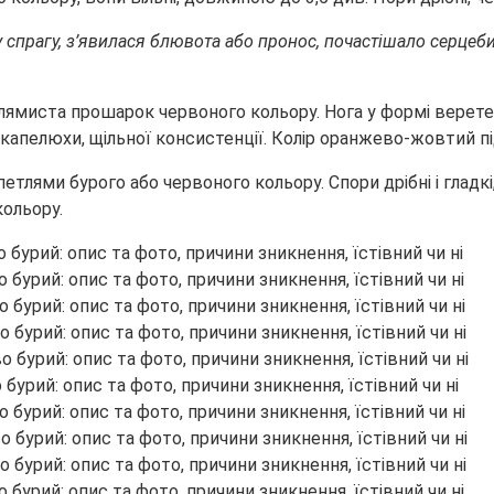
 спрагу, з’явилася блювота або пронос, почастішало серцеби
плямиста прошарок червоного кольору. Нога у формі веретен
капелюхи, щільної консистенції. Колір оранжево-жовтий п
ями бурого або червоного кольору. Спори дрібні і гладкі,
ольору.