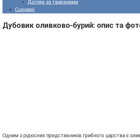
Догляд за тваринами
Сценарії
Дубовик оливково-бурий: опис та фото,
Одним з рідкісних представників грибного царства є ол