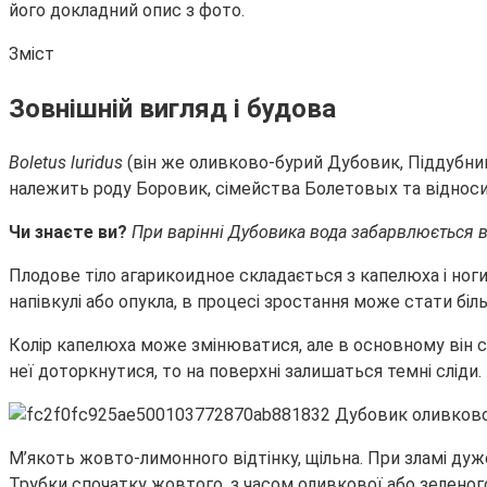
його докладний опис з фото.
Зміст
Зовнішній вигляд і будова
Boletus luridus
(він же оливково-бурий Дубовик,
Піддубни
належить роду Боровик, сімейства Болетовых та відноси
Чи знаєте ви?
При варінні Дубовика вода забарвлюється в
Плодове тіло агарикоидное складається з капелюха і ноги
напівкулі або опукла, в процесі зростання може стати бі
Колір капелюха може змінюватися, але в основному він св
неї доторкнутися, то на поверхні залишаться темні сліди.
М’якоть жовто-лимонного відтінку, щільна. При зламі дуже
Трубки спочатку жовтого, з часом оливкової або зеленого 