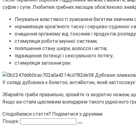
суфле і супи. Любителі грибних ласощів обов’язково знай
Лікувальні властивості зумовлені багатим хімічним 
нормалізація кров’яного тиску і серцево-судинної с
очищення організму від токсинів і продуктів розпаду
стимуляція роботи імунної системи;
поліпшення стану шкіри, волосся і нігтів;
підвищення потенції і сексуального потягу;
стимуляція загоєння ран.
У складі дубовика є болетол, антибіотик, який застосовуєт
Збирайте гриби правильно, зрізайте їх акуратно ножем, 
Якщо ви стали щасливим володарем такого рідкісного гр
Сподобалася стаття? Поділитися з друзями:
Пошук: