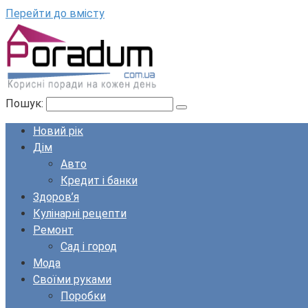
Перейти до вмісту
Пошук:
Новий рік
Дім
Авто
Кредит і банки
Здоров’я
Кулінарні рецепти
Ремонт
Сад і город
Мода
Своїми руками
Поробки