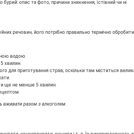
руйних речовин, його потрібно правильно термічно обробит
чною водою.
5 хвилин.
його для приготування страв, оскільки там міститься велика
жати.
ти ще не менше 5 хвилин.
рецептом.
ь вживати разом з алкоголем.
увати, консервувати, сушити і т. д. Їх використовують дл