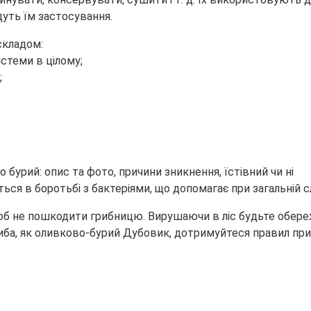
дуть їм застосування.
складом:
истеми в цілому;
;
ься в боротьбі з бактеріями, що допомагає при загальній сл
щоб не пошкодити грибницю. Вирушаючи в ліс будьте обереж
иба, як оливково-бурий Дубовик, дотримуйтеся правил пр