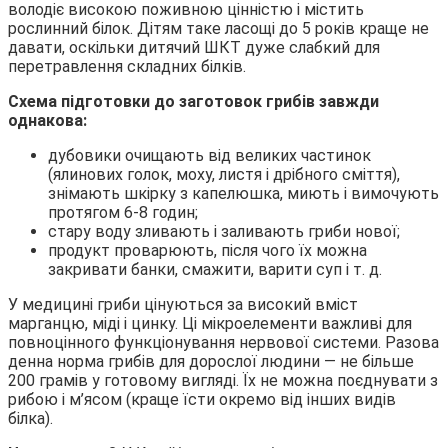
володіє високою поживною цінністю і містить
рослинний білок. Дітям таке ласощі до 5 років краще не
давати, оскільки дитячий ШКТ дуже слабкий для
перетравлення складних білків.
Схема підготовки до заготовок грибів завжди
однакова:
дубовики очищають від великих частинок
(ялинових голок, моху, листя і дрібного сміття),
знімають шкірку з капелюшка, миють і вимочують
протягом 6-8 годин;
стару воду зливають і заливають гриби нової;
продукт проварюють, після чого їх можна
закривати банки, смажити, варити суп і т. д.
У медицині гриби цінуються за високий вміст
марганцю, міді і цинку. Ці мікроелементи важливі для
повноцінного функціонування нервової системи. Разова
денна норма грибів для дорослої людини — не більше
200 грамів у готовому вигляді. Їх не можна поєднувати з
рибою і м’ясом (краще їсти окремо від інших видів
білка).