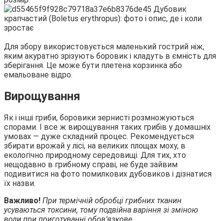
Для збору використовується маленький гострий ніж,
яким акуратно зрізують боровик і кладуть в ємність для
зберігання. Це може бути плетена корзинка або
емальоване відро.
Вирощування
Як і інші гриби, боровики зернисті розмножуються
спорами. І все ж вирощування таких грибів у домашніх
умовах — дуже складний процес. Рекомендується
збирати врожай у лісі, на великих площах моху, в
екологічно природному середовищі. Для тих, хто
нещодавно в грибному справі, не буде зайвим
подивитися на фото помилкових дубовиков і дізнатися
їх назви.
Важливо!
При термічній обробці грибних тканин
усуваються токсини, тому подвійна варіння зі зміною
води при приготуванні обов’язкове.