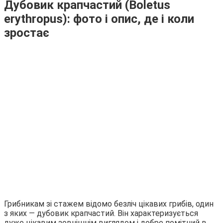
Дубовик крапчастий (Boletus
erythropus): фото і опис, де і коли
зростає
Грибникам зі стажем відомо безліч цікавих грибів, один
з яких — дубовик крапчастий. Він характеризується
дуже цікавим зовнішнім виглядом і добре помітний в