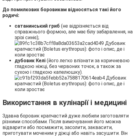
До помилкових боровикам відносяться такі його
родичі:
сатанинський гриб
(не відрізняється від
справжнього формою, але має білу забарвлення, на
зрізі синіє);
дубовик Келі
(його легко впізнати за коричневою
гладкою ніжці, без червоних точок, а також за
сухою і гладкою капелюшку).
Використання в кулінарії і медицині
Здавна боровик крапчастий дуже любили заготовляти
різними способами. Після вимочування його можна
відварити або посмажити, засолити, заквасити,
приготувати моченим у діжці або навіть засушити. Він