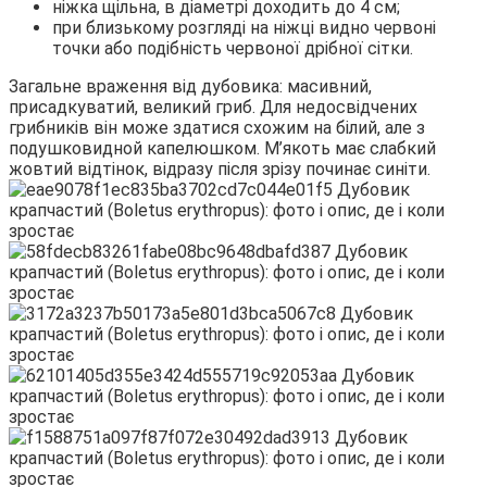
ніжка щільна, в діаметрі доходить до 4 см;
при близькому розгляді на ніжці видно червоні
точки або подібність червоної дрібної сітки.
Загальне враження від дубовика: масивний,
присадкуватий, великий гриб. Для недосвідчених
грибників він може здатися схожим на білий, але з
подушковидной капелюшком. М’якоть має слабкий
жовтий відтінок, відразу після зрізу починає синіти.