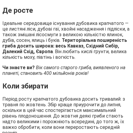
Де росте
Ідеальне середовище існування дубовика крапчатого —
це листяні ліси, дубові гаї, хвойні насадження і підліски, а
також змішані лісосмуги з великою кількістю ялинок,
дубів, сосен, ялиць і буків.
Територіальна поширеність
гриба досить широка: весь Кавказ, Східний Сибір,
Далекий Схід, Європа
. Він любить кислі грунти, велика
кількість моху, півтінь і вогкість.
Чи знаєте ви?
Вік самого старого гриба, виявленого на
планеті, становить 400 мільйонів років!
Коли збирати
Період росту крапчатого дубовика досить тривалий: з
травня по жовтень. Збір краще приурочити до липня,
оскільки в цей час спостерігається максимальний
рівень плодоношення. До жовтня деякі гриби стають
надто великими і порожніють всередині, до того ж, їх
важко обробити, коли вони переростають середній
розмір.