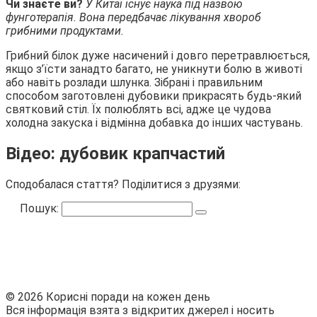
Чи знаєте ви?
У Китаї існує наука під назвою
фунготерапія. Вона передбачає лікування хвороб
грибними продуктами.
Грибний білок дуже насичений і довго перетравлюється,
якщо з’їсти занадто багато, не уникнути болю в животі
або навіть розлади шлунка. Зібрані і правильним
способом заготовлені дубовики прикрасять будь-який
святковий стіл. Їх полюблять всі, адже це чудова
холодна закуска і відмінна добавка до інших частувань.
Відео: дубовик крапчастий
Сподобалася стаття? Поділитися з друзями:
Пошук:
© 2026 Корисні поради на кожен день
Вся інформація взята з відкритих джерел і носить