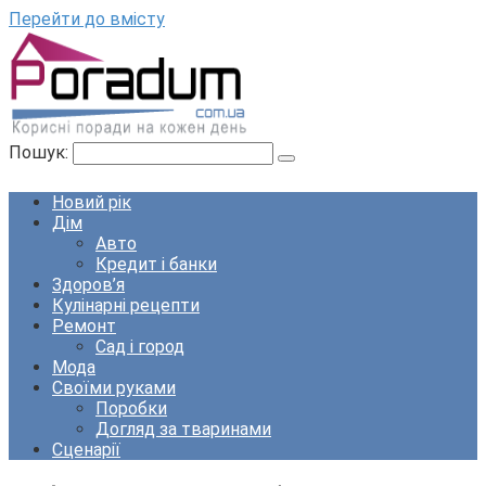
Перейти до вмісту
Пошук:
Новий рік
Дім
Авто
Кредит і банки
Здоров’я
Кулінарні рецепти
Ремонт
Сад і город
Мода
Своїми руками
Поробки
Догляд за тваринами
Сценарії