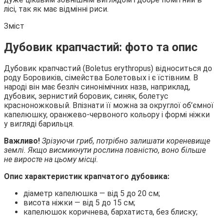
лісі, так як має відмінні риси.
Зміст
Дубовик крапчастий: фото та опис
Дубовик крапчастий (Boletus erythropus
) відноситься до
роду Боровиків, сімейства Болетовых і є їстівним. В
народі він має безліч синонімічних назв, наприклад,
дубовик, зернистий боровик, синяк, болетус
красноножковый. Впізнати її можна за округлої об’ємної
капелюшку, оранжево-червоного кольору і формі ніжки
у вигляді барильця.
Важливо!
Зрізуючи гриб, потрібно залишати кореневище
землі. Якщо висмикнути рослина повністю, воно більше
не виросте на цьому місці.
Опис характеристик крапчатого дубовика:
діаметр капелюшка — від 5 до 20 см;
висота ніжки — від 5 до 15 см;
капелюшок коричнева, бархатиста, без блиску;