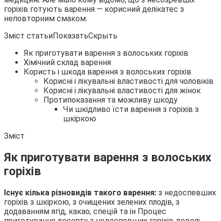
горіхів готують варення — корисний делікатес з
неповторним смаком.
Зміст статьиПоказатьСкрыть
Як приготувати варення з
волоських горіхів
Хімічний склад варення
Користь і шкода варення з волоських горіхів
Корисні і лікувальні властивості для чоловіків
Корисні і лікувальні властивості для жінок
Протипоказання та можливу шкоду
Чи шкідливо їсти варення з горіхів з
шкіркою
Зміст
Як приготувати варення з волоських
горіхів
Існує кілька різновидів такого варення:
з недоспевших
горіхів з шкіркою, з очищених зелених плодів, з
додаванням ягід, какао, спецій та ін Процес
приготування десерту з недоспевших горіхів доволі