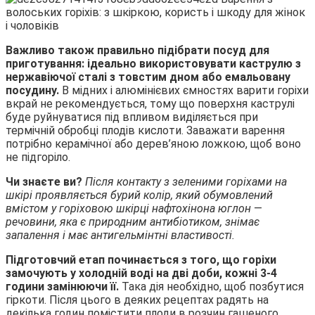
Важливо також правильно підібрати посуд для
приготування: ідеально використовувати каструлю з
нержавіючої сталі з товстим дном або емальовану
посудину.
В мідних і алюмінієвих ємностях варити горіхи
вкрай не рекомендується, тому що поверхня каструлі
буде руйнуватися під впливом виділяється при
термічній обробці плодів кислоти. Заважати варення
потрібно керамічної або дерев’яною ложкою, щоб воно
не підгоріло.
Чи знаєте ви?
Після контакту з зеленими горіхами на
шкірі проявляється бурий колір, який обумовлений
вмістом у горіховою шкірці нафтохінона юглон
—
речовини, яка є природним антибіотиком, знімає
запалення і має антигельмінтні властивості.
Підготовчий етап починається з того, що горіхи
замочують у холодній воді на дві доби, кожні 3-4
години замінюючи її.
Така дія необхідно, щоб позбутися
гіркоти. Після цього в деяких рецептах радять на
декілька годин помістити плоди в розчин гашеного