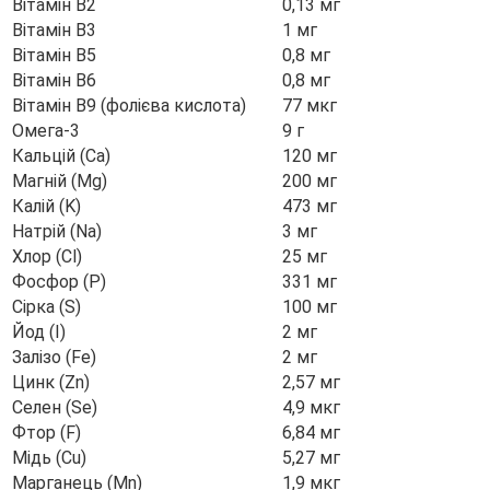
Вітамін B2
0,13 мг
Вітамін B3
1 мг
Вітамін B5
0,8 мг
Вітамін B6
0,8 мг
Вітамін B9 (фолієва кислота)
77 мкг
Омега-3
9 г
Кальцій (Ca)
120 мг
Магній (Mg)
200 мг
Калій (K)
473 мг
Натрій (Na)
3 мг
Хлор (Cl)
25 мг
Фосфор (P)
331 мг
Сірка (S)
100 мг
Йод (I)
2 мг
Залізо (Fe)
2 мг
Цинк (Zn)
2,57 мг
Селен (Se)
4,9 мкг
Фтор (F)
6,84 мг
Мідь (Cu)
5,27 мг
Марганець (Mn)
1,9 мкг