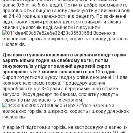
вапна (0,5 кг на 5-6 л води). Потім їх добре промивають,
проколюють спицею і знову замочують у звичайній воді
на 24-48 годин, в залежності від рецепту. По закінченні
підготовки горіхи рекомендується приварити кілька
хвилин у киплячій воді, вийняти і підсушити.
Для приготування класичного варення молоді горіхи
варять кілька годин на слабкому вогні, потім
занурюють їх у підготовлений цукровий сироп
проварюють 5-7 хвилин і залишають на 12 годин.
Сироп готується з цукру і води у співвідношенні 1:1 для
кожного кілограма горіхів. Процедуру варіння
проробляють ще 3-4 рази з перервами, щоб страва
загусло. Фасуя десерт по банкам, спочатку кладуть
горіхи, потім заливають їх сиропом.
У варіанті підготовки горіхів, не застосовуючи вапно, їх
вимочують у чистої прохолодної води протягом 10 діб,