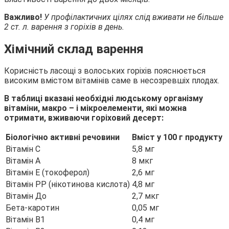
Важливо!
У профілактичних цілях слід вживати не більше
2 ст. л. варення з горіхів в день.
Хімічний склад варення
Корисність ласощі з волоських горіхів пояснюється
високим вмістом вітамінів саме в несозревшіх плодах.
В таблиці вказані необхідні людському організму
вітаміни, макро – і мікроелементи, які можна
отримати, вживаючи горіховий десерт:
Біологічно активні речовини
Вміст у 100 г продукту
Вітамін С
5,8 мг
Вітамін А
8 мкг
Вітамін E (токоферол)
2,6 мг
Вітамін PP (нікотинова кислота)
4,8 мг
Вітамін До
2,7 мкг
Бета-каротин
0,05 мг
Вітамін B1
0,4 мг