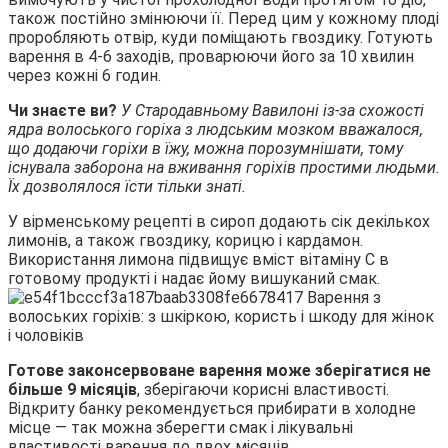
також постійно змінюючи її. Перед цим у кожному плоді
проробляють отвір, куди поміщають гвоздику. Готують
варення в 4-6 заходів, проварюючи його за 10 хвилин
через кожні 6 годин.
Чи знаєте ви?
У Стародавньому Вавилоні із-за схожості
ядра волоського горіха з людським мозком вважалося,
що додаючи горіхи в їжу, можна порозумнішати, тому
існувала заборона на вживання горіхів простими людьми.
Їх дозволялося їсти тільки знаті.
У вірменському рецепті в сироп додають сік декількох
лимонів, а також гвоздику, корицю і кардамон.
Використання лимона підвищує вміст вітаміну C в
готовому продукті і надає йому вишуканий смак.
Готове законсервоване варення може зберігатися не
більше 9 місяців
, зберігаючи корисні властивості.
Відкриту банку рекомендується прибирати в холодне
місце — так можна зберегти смак і лікувальні
властивості варення до двох місяців.