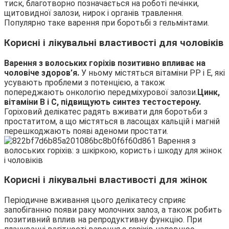
тиск, благотворно позначається на роботі печінки,
щитовидної залози, нирок і органів травлення.
Популярно таке варення при боротьбі з гельмінтами.
Корисні і лікувальні властивості для чоловіків
Варення з волоських горіхів позитивно впливає на
чоловіче здоров’я.
У ньому містяться вітаміни PP і E, які
усувають проблеми з потенцією, а також
попереджають онкологію передміхурової залози.
Цинк,
вітаміни В і С, підвищують синтез тестостерону.
Горіховий делікатес радять вживати для боротьби з
простатитом, а що містяться в ласощах кальцій і магній
перешкоджають появі аденоми простати.
Корисні і лікувальні властивості для жінок
Періодичне вживання цього делікатесу сприяє
запобіганню появи раку молочних залоз, а також робить
позитивний вплив на репродуктивну функцію. При