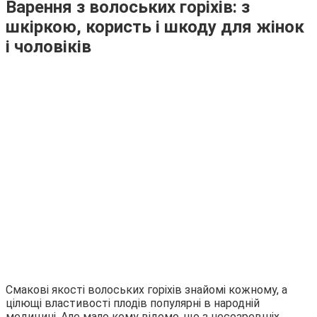
Варення з волоських горіхів: з
шкіркою, користь і шкоду для жінок
і чоловіків
Смакові якості волоських горіхів знайомі кожному, а
цілющі властивості плодів популярні в народній
медицині. Але мало кому відомо, що з несозревшіх