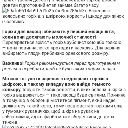
довгий підготовчий етап займає багато часу.
Горіхи для ласощі збирають у перший місяць літа,
коли вони досягають молочної стиглості.
Перевіряється зрілість горіха зубочисткою або голкою
— вона повинна легко проходити наскрізь. Для варіння
вибирають плоди приблизно однакового розміру.
Важливо!
Горіхи рекомендується перед приготуванням
ретельно перебрати, щоб не було таких хворих плодів.
Можна готувати варення з недозрілих горіхів з
шкіркою, в такому випадку воно вийде темного
кольору.
Існують також рецепти, в яких зелена шкірка з
горіха віддаляється — таке ласощі буде світлим. Причина
в тому, що в оболонці міститься пігмент, який надає
делікатесу такий колір, тому працювати з горіхами слід
у гумових рукавичках, щоб шкіра на руках не
забарвилася, адже фарба може зберегтися до двох
тижнів.