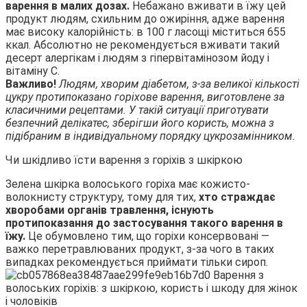
варення в малих дозах.
Небажано вживати в їжу цей
продукт людям, схильним до ожиріння, адже варення
має високу калорійність: в 100 г ласощі міститься 655
ккал. Абсолютно не рекомендується вживати такий
десерт алергікам і людям з гіпервітамінозом йоду і
вітаміну С.
Важливо!
Людям, хворим діабетом, з-за великої кількості
цукру протипоказано горіхове варення, виготовлене за
класичними рецептами. У такій ситуації приготувати
безпечний делікатес, зберігши його користь, можна з
підібраним в індивідуальному порядку цукрозамінником.
Чи шкідливо їсти варення з горіхів з шкіркою
Зелена шкірка волоського горіха має кожисто-
волокнисту структуру, тому для тих,
хто страждає
хворобами органів травлення, існують
протипоказання до застосування такого варення в
їжу.
Це обумовлено тим, що горіхи консервовані —
важко перетравлюваних продукт, з-за чого в таких
випадках рекомендується приймати тільки сироп.