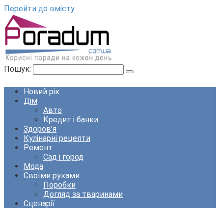
Перейти до вмісту
Пошук:
Новий рік
Дім
Авто
Кредит і банки
Здоров’я
Кулінарні рецепти
Ремонт
Сад і город
Мода
Своїми руками
Поробки
Догляд за тваринами
Сценарії