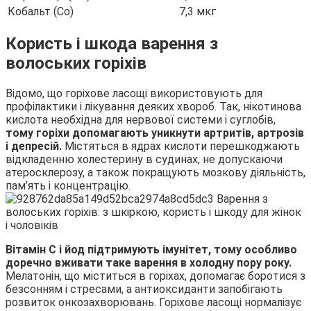
Кобальт (Co)
7,3 мкг
Користь і шкода варення з
волоських горіхів
Відомо, що горіхове ласощі використовують для
профілактики і лікування деяких хвороб. Так, нікотинова
кислота необхідна для нервової системи і суглобів,
тому горіхи допомагають уникнути артритів, артрозів
і депресій.
Містяться в ядрах кислоти перешкоджають
відкладенню холестерину в судинах, не допускаючи
атеросклерозу, а також покращують мозкову діяльність,
пам’ять і концентрацію.
Вітамін С і йод підтримують імунітет, тому особливо
доречно вживати таке варення в холодну пору року.
Мелатонін, що міститься в горіхах, допомагає боротися з
безсонням і стресами, а антиоксиданти запобігають
розвиток онкозахворювань. Горіхове ласощі нормалізує