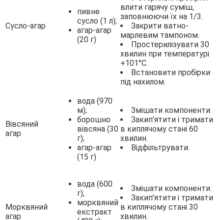
влити гарячу суміш,
пивне
заповнюючи їх на 1/3.
сусло (1 л);
Сусло-агар
Закрити ватно-
агар-агар
марлевим тампоном.
(20 г)
Простерилізувати 30
хвилин при температурі
+101°С.
Встановити пробірки
під нахилом.
вода (970
м);
Змішати компоненти.
борошно
Закип’ятити і тримати
Вівсяний
вівсяна (30
в киплячому стані 60
агар
г);
хвилин.
агар-агар
Відфільтрувати.
(15 г)
вода (600
Змішати компоненти.
г);
Закип’ятити і тримати
морквяний
Морквяний
в киплячому стані 30
екстракт
агар
хвилин.