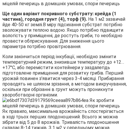
Ще один варіант покривного субстрату: крейда (1
частина), городня грунт (4), торф (9).
На 1 м2 зазвичай
йде 40-50 кг землі.В міру підсихання субстрат потрібно
зволожувати теплою водою. Якщо потрібно підвищити
вологість у приміщенні, де ростуть гриби, то необхідно
провести обприскування. Для зниження цього
параметра потрібно провітрювання.
Коли закінчиться період інкубації, необхідно змінити
температурний режим, знизивши температуру до +12…
+17°С, або перемістити контейнери у заздалегідь
підготовлене приміщення для розвитку грибів. Перший
урожай повинен з’явитися через 3-4 місяці. Прибирання
проводять не шляхом зрізання, а методом викручування,
оскільки при обрізанні в грунт можуть проникнути
хвороботворні організми.
Як правило, максимальна врожайність спостерігається
в ході трьох перших плодоношений. Всього ж можна
зібрати від 5 до 8 врожаїв. Тривалість плодоношення
складає 8-14 тижнів. З 1 м2 у середньому можна