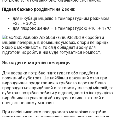
потрібно устаткування опалювальною системою.
Підвал бажано розділити на 2 зони:
для інкубації міцелію з температурним режимом
+23…+ 30°С;
для плодоношення — з температурою +16…+ 17°С.
Якщо є можливість, то слід обладнати зону для
підготовчих робіт, в ній буде готуватися компост.
Як садити міцелій печериць
Для посадки потрібно підготувати або придбати
поживний субстрат. Це найбільш важливий етап при
вирощуванні представників грибного царства.Якщо
пророщується придбаний в готовому вигляді міцелій, то
субстрат потрібно робити у відповідності з інструкцією
виробника на упаковці або купувати вже готовий в
спеціалізованому магазині.
При посіві власного посадкового матеріалу потрібно
приготувати грунт, керуючись загальними правилами.