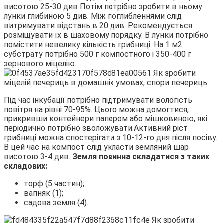
висотою 25-30 див Потім потрібно зробити в ньому
лунки глибиною 5 див. Між поглибленнями слід
витримувати відстань в 20 див. Рекомендується
розміщувати їх в шаховому порядку. В лунки потрібно
помістити невелику кількість грибниці. На 1 м2
субстрату потрібно 500 г компостного і 350-400 г
зернового міцелію.
Під час інкубації потрібно підтримувати вологість
повітря на рівні 70-95%. Цього можна домогтися,
прикривши контейнери папером або мішковиною, які
періодично потрібно зволожувати.Активний ріст
грибниці можна спостерігати з 10-12-го дня після посіву.
В цей час на компост слід укласти земляний шар
висотою 3-4 див.
Земля повинна складатися з таких
складових:
торф (5 частин);
вапняк (1);
садова земля (4).