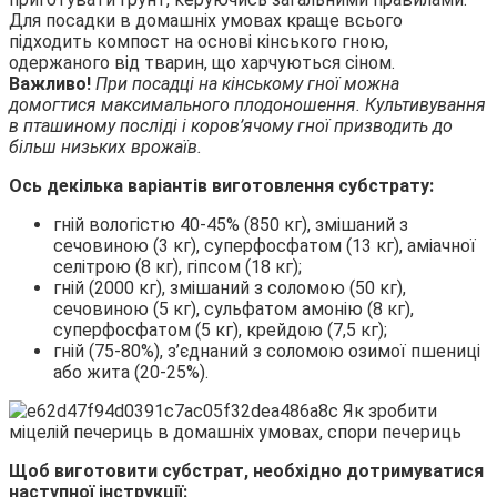
Для посадки в домашніх умовах краще всього
підходить компост на основі кінського гною,
одержаного від тварин, що харчуються сіном.
Важливо!
При посадці на кінському гної можна
домогтися максимального плодоношення. Культивування
в пташиному посліді і коров’ячому гної призводить до
більш низьких врожаїв.
Ось декілька варіантів виготовлення субстрату:
гній вологістю 40-45% (850 кг), змішаний з
сечовиною (3 кг), суперфосфатом (13 кг), аміачної
селітрою (8 кг), гіпсом (18 кг);
гній (2000 кг), змішаний з соломою (50 кг),
сечовиною (5 кг), сульфатом амонію (8 кг),
суперфосфатом (5 кг), крейдою (7,5 кг);
гній (75-80%), з’єднаний з соломою озимої пшениці
або жита (20-25%).
Щоб виготовити субстрат, необхідно дотримуватися
наступної інструкції: