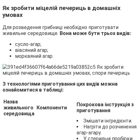
Як зробити міцелій печериць в домашніх
умовах
Для розведення грибниці необхідно приготувати
живильне середовище.
Вона може бути трьох видів:
сусло-агар;
вівсяний агар;
морквяний агар.
З технологіями приготування цих видів можна
ознайомитися в таблиці:
Назва
Покрокова інструкція з
живильного
Компоненти
приготування
середовища
Змішати інгредієнти.
Нагріти до розчинення
агар-агару.
У стерильні пробірки