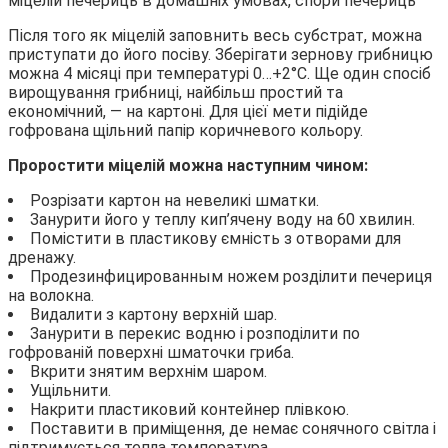
Після того як міцелій заповнить весь субстрат, можна
приступати до його посіву. Зберігати зернову грибницю
можна 4 місяці при температурі 0…+2°С. Ще один спосіб
вирощування грибниці, найбільш простий та
економічний, — на картоні. Для цієї мети підійде
гофрована щільний папір коричневого кольору.
Проростити міцелій можна наступним чином:
Розрізати картон на невеликі шматки.
Занурити його у теплу кип’ячену воду на 60 хвилин.
Помістити в пластикову ємність з отворами для
дренажу.
Продезинфицированным ножем розділити печериця
на волокна.
Видалити з картону верхній шар.
Занурити в перекис водню і розподілити по
гофрованій поверхні шматочки гриба.
Вкрити знятим верхнім шаром.
Ущільнити.
Накрити пластиковий контейнер плівкою.
Поставити в приміщення, де немає сонячного світла і
підтримується тепла температура.