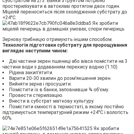
субстратом на 2/3. Банки з грунтом потрібно
простерилізувати в автоклаві протягом двох годин.
Міцелій переноситься після охолодження субстрату до
+24°С.
Зернову грибницю отримують іншим способом.
Технологія підготовки субстрату для пророщування
виглядає наступним чином:
Дві частини зерен пшениці або вівса помістити на 3
частини води з додаванням перекису водню (1:10).
Рідина закип’ятити.
Варити 20-30 хвилин до розм’якшення зерен.
Вийняти зерна і просушити.
Помістити їх в банки, заповнивши ¾ об’єму.
Провести стерилізацію.
Внести в субстрат маткову культуру.
Помістити ємності в термостаті, в якому постійно
підтримується температурний режим +24°С і вологість
60%.