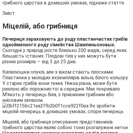
грибного царства в домашніх умовах, підкаже стаття.
Зміст
Міцелій, або грибниця
Печериця зараховують до роду пластинчастих грибів
однойменного роду сімейства Шампиньоновых.
Сьогодні у природі росте близько 200 видів, серед яких
більшість їстівних. Плодові тіла у них можуть бути
різних розмірів — від 3 до 25 див.
Капелюшки опуклі, але з віком стають плоскими.
Пластинки у молодих екземплярів вільні, білого кольору.
У старих грибів вони темні. Ніжка рівна, може бути
рихлою або порожнистої в середині. Має покривало.
М’якоть у печериць біла, з приємним грибним або
анісовим запахом.
Міцелій, або грибниця описуваних представників
грибного царства являє собою тонкі розгалужені нитки.