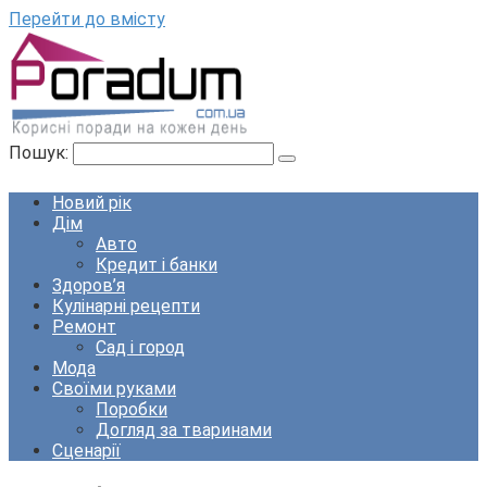
Перейти до вмісту
Пошук:
Новий рік
Дім
Авто
Кредит і банки
Здоров’я
Кулінарні рецепти
Ремонт
Сад і город
Мода
Своїми руками
Поробки
Догляд за тваринами
Сценарії