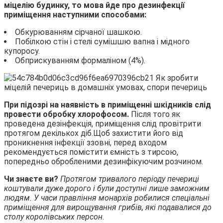
міцелію будинку, то мова йде про дезинфекції
приміщення наступними способами:
Обкурюванням сірчаної шашкою.
Побілкою стін і стелі сумішшю вапна і мідного
купоросу.
Обприскуванням формаліном (4%).
При підозрі на наявність в приміщенні шкідників слід
провести обробку хлорофосом.
Після того як
проведена дезінфекція, приміщення слід провітрити
протягом декількох діб.Щоб захистити його від
проникнення інфекції ззовні, перед входом
рекомендується помістити ємність з тирсою,
попередньо обробленими дезинфікуючим розчином.
Чи знаєте ви?
Протягом тривалого періоду печериці
коштували дуже дорого і були доступні лише заможним
людям. У часи правління монархів робилися спеціальні
приміщення для вирощування грибів, які подавалися до
столу королівських персон.