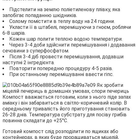
Підстелити на землю поліетиленову плівку, яка
запобігає попаданню шкідників.
Солому помістити в теплу воду на 24 години.
Укласти її в штабелі, перемішуючи з гноєм, роблячи
6-8 шарів.
Кожен шар полити теплою водою температури.
Через 3-4 доби здійснити перемішування і додавання
сечовини з суперфосфатом.
Після 3-4 діб провести перемішування, додавши
наступні 2 інгредієнта.
Повторити попередню процедуру 4-5 разів.
При останньому перемішуванні ввести гіпс.
Компост вважається готовим, коли з нього піде запах
аміаку і він забарвиться в світло-коричневий колір. В
середньому тривалість його приготування становить
26-28 днів. Температура субстрату для посіву грибів
повинна складати до +25°С.
Готовий компост слід розподілити по ящиках або
контейнерах, в яких буде проращиваться міцелій,