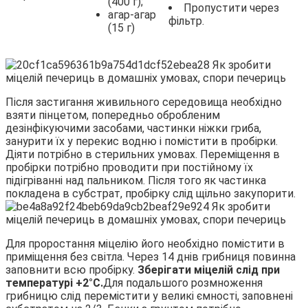
(400 г);
Пропустити через
агар-агар
фільтр.
(15 г)
Після застигання живильного середовища необхідно
взяти пінцетом, попередньо обробленим
дезінфікуючими засобами, частинки ніжки гриба,
занурити їх у перекис водню і помістити в пробірки.
Діяти потрібно в стерильних умовах. Переміщення в
пробірки потрібно проводити при постійному їх
підігріванні над пальником. Після того як частинка
покладена в субстрат, пробірку слід щільно закупорити.
Для проростання міцелію його необхідно помістити в
приміщення без світла. Через 14 днів грибниця повинна
заповнити всю пробірку.
Зберігати міцелій слід при
температурі +2°С.
Для подальшого розмноження
грибницю слід перемістити у великі ємності, заповнені