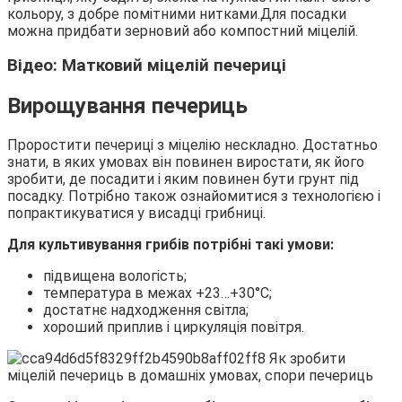
кольору, з добре помітними нитками.Для посадки
можна придбати зерновий або компостний міцелій.
Відео: Матковий міцелій печериці
Вирощування печериць
Проростити печериці з міцелію нескладно. Достатньо
знати, в яких умовах він повинен виростати, як його
зробити, де посадити і яким повинен бути грунт під
посадку. Потрібно також ознайомитися з технологією і
попрактикуватися у висадці грибниці.
Для культивування грибів потрібні такі умови:
підвищена вологість;
температура в межах +23…+30°С;
достатнє надходження світла;
хороший приплив і циркуляція повітря.