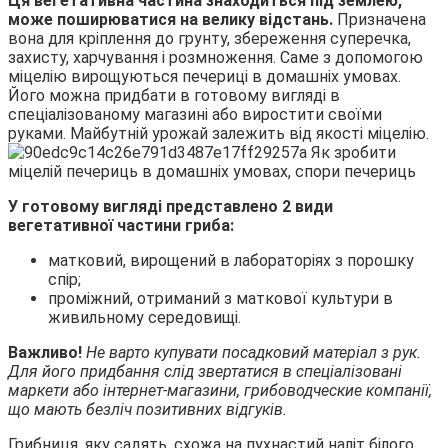
Ця вегетативна частина знаходиться під землею,
може поширюватися на велику відстань.
Призначена
вона для кріплення до грунту, збереження суперечка,
захисту, харчування і розмноження. Саме з допомогою
міцелію вирощуються печериці в домашніх умовах.
Його можна придбати в готовому вигляді в
спеціалізованому магазині або виростити своїми
руками. Майбутній урожай залежить від якості міцелію.
У готовому вигляді представлено 2 види
вегетативної частини гриба:
матковий, вирощений в лабораторіях з порошку
спір;
проміжний, отриманий з маткової культури в
живильному середовищі.
Важливо!
Не варто купувати посадковий матеріал з рук.
Для його придбання слід звертатися в спеціалізовані
маркети або інтернет-магазини, грибоводческие компанії,
що мають безліч позитивних відгуків.
Грибниця, яку садять, схожа на пухнастий наліт білого