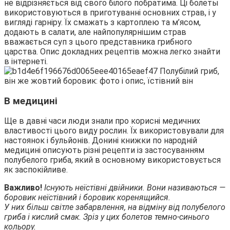
не відрізняється від свого білого побратима. Ці болеты
використовуються в приготуванні основних страв, і у
вигляді гарніру. Їх смажать з картоплею та м’ясом,
додають в салати, але найпопулярнішим страв
вважається суп з цього представника грибного
царства. Опис докладних рецептів можна легко знайти
в інтернеті.
В медицині
Ще в давні часи люди знали про корисні медичних
властивості цього виду рослин. Їх використовували для
настоянок і бульйонів. Донині книжки по народній
медицині описують різні рецепти із застосуванням
полубелого гриба, який в основному використовується
як заспокійливе.
Важливо!
Існують неїстівні двійники. Вони називаються —
боровик неїстівний і боровик коренящийся.
У них більш світле забарвлення, на відміну від полубелого
гриба і кислий смак. Зріз у цих болетов темно-синього
кольору.