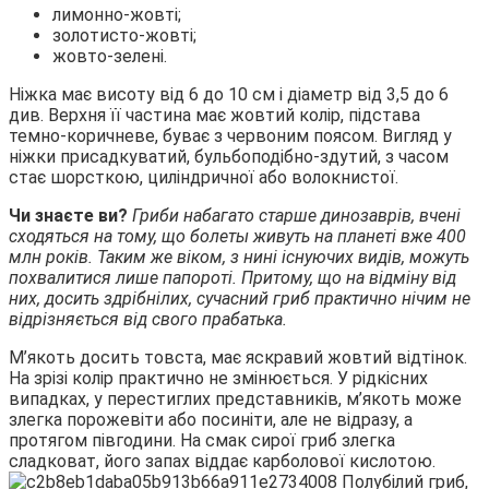
лимонно-жовті;
золотисто-жовті;
жовто-зелені.
Ніжка має висоту від 6 до 10 см і діаметр від 3,5 до 6
див. Верхня її частина має жовтий колір, підстава
темно-коричневе, буває з червоним поясом. Вигляд у
ніжки присадкуватий, бульбоподібно-здутий, з часом
стає шорсткою, циліндричної або волокнистої.
Чи знаєте ви?
Гриби набагато старше динозаврів, вчені
сходяться на тому, що болеты живуть на планеті вже 400
млн років. Таким же віком, з нині існуючих видів, можуть
похвалитися лише папороті. Притому, що на відміну від
них, досить здрібнілих, сучасний гриб практично нічим не
відрізняється від свого прабатька.
М’якоть досить товста, має яскравий жовтий відтінок.
На зрізі колір практично не змінюється. У рідкісних
випадках, у перестиглих представників, м’якоть може
злегка порожевіти або посиніти, але не відразу, а
протягом півгодини. На смак сирої гриб злегка
сладковат, його запах віддає карболової кислотою.