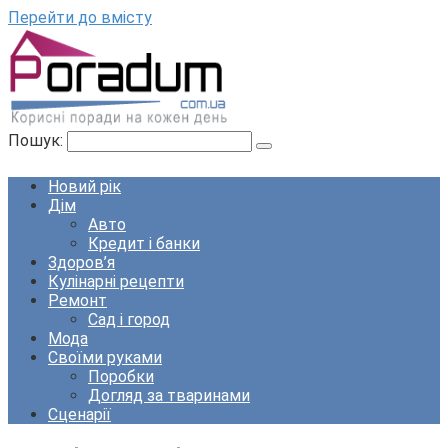
Перейти до вмісту
Пошук:
Новий рік
Дім
Авто
Кредит і банки
Здоров’я
Кулінарні рецепти
Ремонт
Сад і город
Мода
Своїми руками
Поробки
Догляд за тваринами
Сценарії