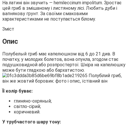
На латині він звучить — hemileccinum impolitum. Зростає
цей гриб в
змішаному і листяному лісі. Любить дуби і
вапнякову грунт. За своїми смаковими
характеристиками не поступається білому.
Зміст
Опис
Полубелый гриб має капелюшком від 6 до 21 див. В
початку, у молодих болетов, вона опукла, згодом стає
подушковидной або розпростертої. Шкіра на капелюшку
може бути гладкою або бархатистою.
Її колір буває:
глиняно-охряный;
світло-сірий;
коричневий.
У трубчастого шару тону: