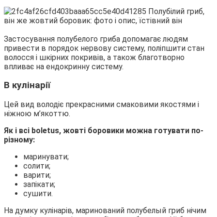
Застосування полубелого гриба допомагає людям
привести в порядок нервову систему, поліпшити стан
волосся і шкірних покривів, а також благотворно
впливає на ендокринну систему.
В кулінарії
Цей вид володіє прекрасними смаковими якостями і
ніжною м’якоттю.
Як і всі boletus, жовті боровики можна готувати по-
різному:
маринувати;
солити;
варити;
запікати;
сушити.
На думку кулінарів, маринований полубелый гриб нічим