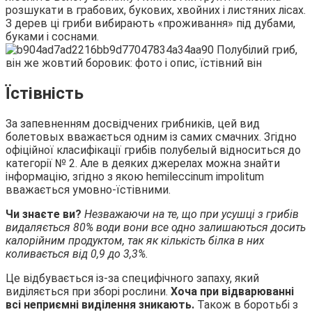
розшукати в грабових, букових, хвойних і листяних лісах.
З дерев ці гриби вибирають «проживання» під дубами,
буками і соснами.
Їстівність
За запевненням досвідчених грибників, цей вид
болетовых вважається одним із самих смачних. Згідно
офіційної класифікації грибів полубелый відноситься до
категорії № 2. Але в деяких джерелах можна знайти
інформацію, згідно з якою hemileccinum impolitum
вважається умовно-їстівними.
Чи знаєте ви?
Незважаючи на те, що при усушці з грибів
видаляється 80% води вони все одно залишаються досить
калорійним продуктом, так як кількість білка в них
коливається від 0,9 до 3,3%.
Це відбувається із-за специфічного запаху, який
виділяється при зборі рослини.
Хоча при відварюванні
всі неприємні виділення зникають.
Також в боротьбі з