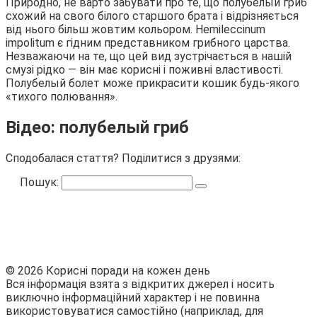
Природно, не варто забувати про те, що полубелый гриб
схожий на свого білого старшого брата і відрізняється
від нього більш жовтим кольором. Hemileccinum
impolitum є гідним представником грибного царства.
Незважаючи на те, що цей вид зустрічається в нашій
смузі рідко — він має корисні і поживні властивості.
Полубелый болет може прикрасити кошик будь-якого
«тихого полювання».
Відео: полубелый гриб
Сподобалася стаття? Поділитися з друзями:
Пошук:
© 2026 Корисні поради на кожен день
Вся інформація взята з відкритих джерел і носить
виключно інформаційний характер і не повинна
використовуватися самостійно (наприклад, для