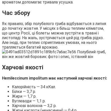
ароматом допомагає тривала усушка.
Час збору
Як правило, збір полубелого гриба відбувається з липня
до початку жовтня. У місцях з більш теплим кліматом,
що центр Росії, ці болеты можна зустріти в травні і
листопаді. На жаль, зустрічається цей рід грибів рідко.
Але іноді, при теплих сприятливих умовах, на нього
трапляється багатий врожаю.
Харчові якості
Hemileccinum impolitum має наступний харчові якості:
Калорійність — 34 кКал.
Білки — 3,7 р.
Жири — 1,7 р.
Вуглеводи — 1,1 р.
Харчові волокна — 3,2 р.
Жирні кислоти (ненасичені) — 0,4 р.