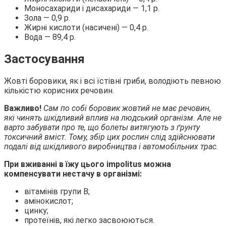
Моносахариди і дисахариди — 1,1 р.
Зола — 0,9 р.
Жирні кислоти (насичені) — 0,4 р.
Вода — 89,4 р.
Застосування
Жовті боровики, як і всі їстівні гриби, володіють певною
кількістю корисних речовин.
Важливо!
Сам по собі боровик жовтий не має речовин,
які чинять шкідливий вплив на людський організм. Але не
варто забувати про те, що болеты витягують з ґрунту
токсичний вміст. Тому, збір цих рослин слід здійснювати
подалі від шкідливого виробництва і автомобільних трас.
При вживанні в їжу цього impolitus можна
компенсувати нестачу в організмі:
вітамінів групи В;
амінокислот;
цинку;
протеїнів, які легко засвоюються.