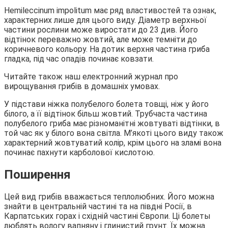
Hemileccinum impolitum має ряд властивостей та ознак,
характерних лише для цього виду. Діаметр верхньої
частини рослини може виростати до 23 див. Його
відтінок переважно жовтий, але може темніти до
коричневого кольору. На дотик верхня частина гриба
гладка, під час опадів починає ковзати.
Читайте також наш електронний журнал про
вирощування грибів в домашніх умовах.
У підстави ніжка полубелого болета товщі, ніж у його
білого, а її відтінок більш жовтий. Трубчаста частина
полубелого гриба має різноманітні жовтуваті відтінки, в
той час як у білого вона світла. М’якоті цього виду також
характерний жовтуватий колір, крім цього на зламі вона
починає пахнути карболової кислотою.
Поширення
Цей вид грибів вважається теплолюбних. Його можна
знайти в центральній частині та на півдні Росії, в
Карпатських горах і східній частині Європи. Ці болеты
люблять вологу вапняну і глинистий грунт. Їх можна