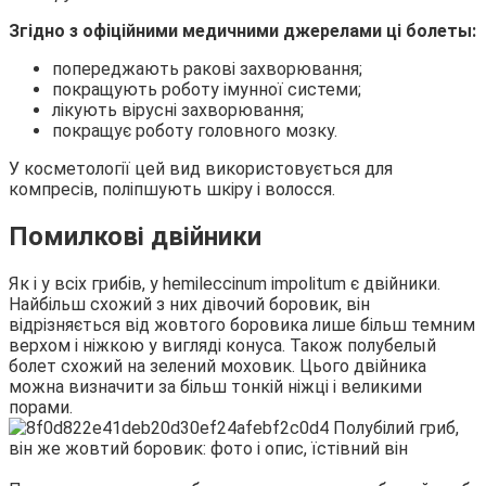
Згідно з офіційними медичними джерелами ці болеты:
попереджають ракові захворювання;
покращують роботу імунної системи;
лікують вірусні захворювання;
покращує роботу головного мозку.
У косметології цей вид використовується для
компресів, поліпшують шкіру і волосся.
Помилкові двійники
Як і у всіх грибів, у hemileccinum impolitum є двійники.
Найбільш схожий з них дівочий боровик, він
відрізняється від жовтого боровика лише більш темним
верхом і ніжкою у вигляді конуса. Також полубелый
болет схожий на зелений моховик. Цього двійника
можна визначити за більш тонкій ніжці і великими
порами.