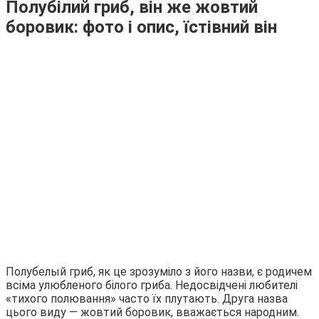
Полубілий гриб, він же жовтий
боровик: фото і опис, їстівний він
Полубелый гриб, як це зрозуміло з його назви, є родичем
всіма улюбленого білого гриба. Недосвідчені любителі
«тихого полювання» часто їх плутають. Друга назва
цього виду — жовтий боровик, вважається народним.