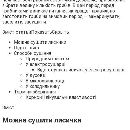
зібрати велику кількість грибів. В цей період перед
грибниками виникає питання, як краще і правильно
заготовити
гриби на зимовий період — замаринувати,
засолити, засушити.
Зміст статьиПоказатьСкрыть
Можна сушити лисички
Підготовка
Способи сушіння
Природним шляхом
У електросушарці
Відео: сушка лисичок у електросушарці
У духовці
В мікрохвильовці
У холодильнику
Терміни зберігання
Корисні і лікувальні властивості
Зміст
Можна сушити лисички