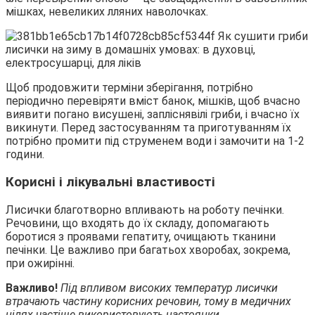
мішках, невеликих лляних наволочках.
Щоб продовжити терміни зберігання, потрібно
періодично перевіряти вміст банок, мішків, щоб вчасно
виявити погано висушені, запліснявілі гриби, і вчасно їх
викинути. Перед застосуванням та приготуванням їх
потрібно промити під струменем води і замочити на 1-2
години.
Корисні і лікувальні властивості
Лисички благотворно впливають на роботу печінки.
Речовини, що входять до їх складу, допомагають
боротися з проявами гепатиту, очищають тканини
печінки. Це важливо при багатьох хворобах, зокрема,
при ожирінні.
Важливо!
Під впливом високих температур лисички
втрачають частину корисних речовин, тому в медичних
цілях частіше використовують настоянки.