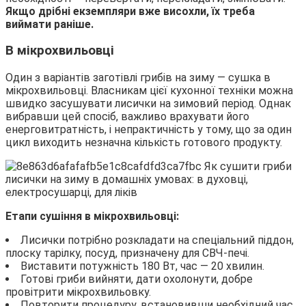
Якщо дрібні екземпляри вже висохли, їх треба
виймати раніше.
В мікрохвильовці
Один з варіантів заготівлі грибів на зиму — сушка в
мікрохвильовці. Власникам цієї кухонної техніки можна
швидко засушувати лисички на зимовий період. Однак
вибравши цей спосіб, важливо врахувати його
енерговитратність, і непрактичність у тому, що за один
цикл виходить незначна кількість готового продукту.
Етапи сушіння в мікрохвильовці:
Лисички потрібно розкладати на спеціальний піддон,
плоску тарілку, посуд, призначену для СВЧ-печі.
Виставити потужність 180 Вт, час — 20 хвилин.
Готові гриби вийняти, дати охолонути, добре
провітрити мікрохвильовку.
Повторити процедуру, встановивши необхідний час