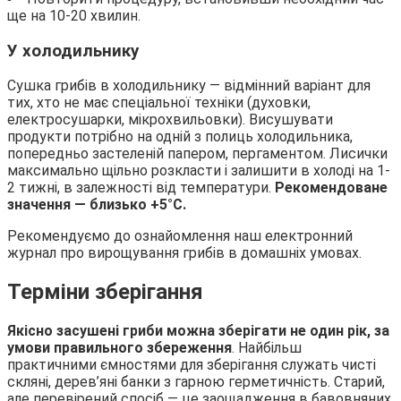
ще на 10-20 хвилин.
У холодильнику
Сушка грибів в холодильнику — відмінний варіант для
тих, хто не має спеціальної техніки (духовки,
електросушарки, мікрохвильовки). Висушувати
продукти потрібно на одній з полиць холодильника,
попередньо застеленій папером, пергаментом. Лисички
максимально щільно розкласти і залишити в холоді на 1-
2 тижні, в залежності від температури.
Рекомендоване
значення — близько +5°С.
Рекомендуємо до ознайомлення наш електронний
журнал про вирощування грибів в домашніх умовах.
Терміни зберігання
Якісно засушені гриби можна зберігати не один рік, за
умови правильного збереження
. Найбільш
практичними ємностями для зберігання служать чисті
скляні, дерев’яні банки з гарною герметичність. Старий,
але перевірений спосіб — це заощадження в бавовняних