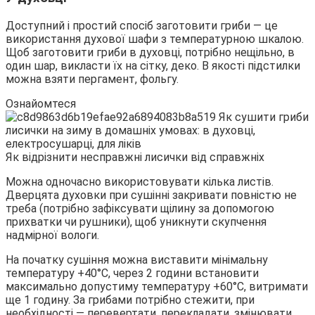
Доступний і простий спосіб заготовити гриби — це
використання духової шафи з температурною шкалою.
Щоб заготовити гриби в духовці, потрібно нещільно, в
один шар, викласти їх на сітку, деко. В якості підстилки
можна взяти пергамент, фольгу.
Ознайомтеся
Як відрізнити несправжні лисички від справжніх
Можна одночасно використовувати кілька листів.
Дверцята духовки при сушінні закривати повністю не
треба (потрібно зафіксувати щілину за допомогою
прихватки чи рушники), щоб уникнути скупчення
надмірної вологи.
На початку сушіння можна виставити мінімальну
температуру +40°С, через 2 години встановити
максимально допустиму температуру +60°С, витримати
ще 1 годину. За грибами потрібно стежити, при
необхідності — перевертати, перекладати, змінювати.