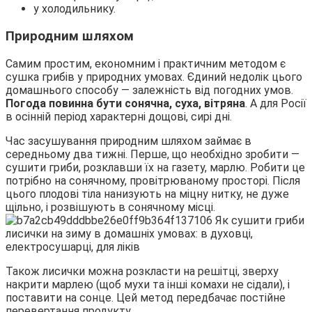
у холодильнику.
Природним шляхом
Самим простим, економним і практичним методом є
сушка грибів у природних умовах. Єдиний недолік цього
домашнього способу — залежність від погодних умов.
Погода повинна бути сонячна, суха, вітряна
. А для Росії
в осінній період характерні дощові, сирі дні.
Час засушування природним шляхом займає в
середньому два тижні. Перше, що необхідно зробити —
сушити гриби, розклавши їх на газету, марлю. Робити це
потрібно на сонячному, провітрюваному просторі. Після
цього плодові тіла нанизують на міцну нитку, не дуже
щільно, і розвішують в сонячному місці.
Також лисички можна розкласти на решітці, зверху
накрити марлею (щоб мухи та інші комахи не сідали), і
поставити на сонце. Цей метод передбачає постійне
перевертання продукту.