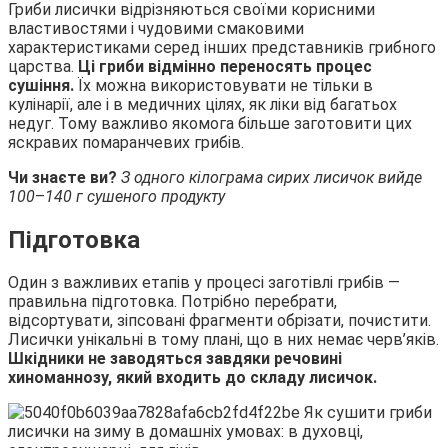
Гриби лисички відрізняються своїми корисними
властивостями і чудовими смаковими
характеристиками серед інших представників грибного
царства.
Ці гриби відмінно переносять процес
сушіння.
Їх можна використовувати не тільки в
кулінарії, але і в медичних цілях, як ліки від багатьох
недуг. Тому важливо якомога більше заготовити цих
яскравих помаранчевих грибів.
Чи знаєте ви?
З одного кілограма сирих лисичок вийде
100
–
140 г сушеного продукту
Підготовка
Один з важливих етапів у процесі заготівлі грибів —
правильна підготовка. Потрібно перебрати,
відсортувати, зіпсовані фрагменти обрізати, почистити.
Лисички унікальні в тому плані, що в них немає черв’яків.
Шкідники не заводяться завдяки речовині
хиноманнозу, який входить до складу лисичок.