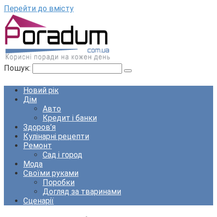
Перейти до вмісту
Пошук:
Новий рік
Дім
Авто
Кредит і банки
Здоров’я
Кулінарні рецепти
Ремонт
Сад і город
Мода
Своїми руками
Поробки
Догляд за тваринами
Сценарії