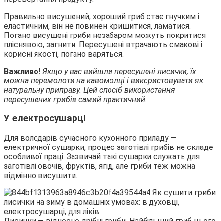
Правильно висушений, хороший гриб стає гнучким і
еластичним, він не повинен кришитися, ламатися.
Погано висушені гриби незабаром можуть покритися
пліснявою, загнити. Пересушені втрачають смакові і
корисні якості, погано варяться.
Важливо!
Якщо у вас вийшли пересушені лисички, їх
можна перемолоти на кавомолці і використовувати як
натуральну приправу. Цей спосіб використання
пересушених грибів самий практичний.
У електросушарці
Для володарів сучасного кухонного приладу —
електричної сушарки, процес заготівлі грибів не складе
особливої праці. Зазвичай такі сушарки служать для
заготівлі овочів, фруктів, ягід, але гриби теж можна
відмінно висушити.
Лисички — відносно дрібні гриби. Найбільший гриб цього