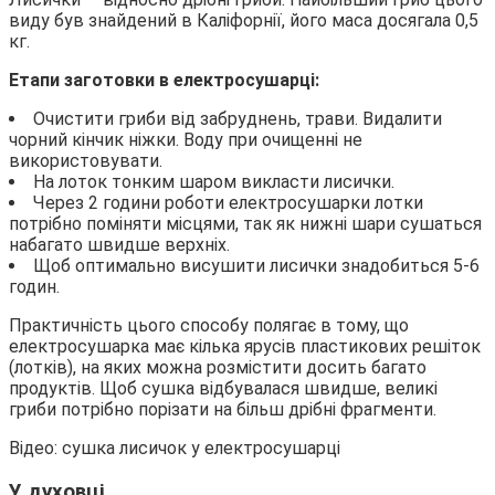
виду був знайдений в Каліфорнії, його маса досягала 0,5
кг.
Етапи заготовки в електросушарці:
Очистити гриби від забруднень, трави. Видалити
чорний кінчик ніжки. Воду при очищенні не
використовувати.
На лоток тонким шаром викласти лисички.
Через 2 години роботи електросушарки лотки
потрібно поміняти місцями, так як нижні шари сушаться
набагато швидше верхніх.
Щоб оптимально висушити лисички знадобиться 5-6
годин.
Практичність цього способу полягає в тому, що
електросушарка має кілька ярусів пластикових решіток
(лотків), на яких можна розмістити досить багато
продуктів. Щоб сушка відбувалася швидше, великі
гриби потрібно порізати на більш дрібні фрагменти.
Відео: сушка лисичок у електросушарці
У духовці