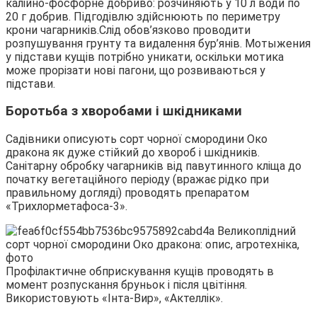
калійно-фосфорне добриво: розчиняють у 10 л води по
20 г добрив. Підгодівлю здійснюють по периметру
крони чагарників.Слід обов’язково проводити
розпушування грунту та видалення бур’янів. Мотыжения
у підстави кущів потрібно уникати, оскільки мотика
може прорізати нові пагони, що розвиваються у
підстави.
Боротьба з хворобами і шкідниками
Садівники описують сорт чорної смородини Око
дракона як дуже стійкий до хвороб і шкідників.
Санітарну обробку чагарників від павутинного кліща до
початку вегетаційного періоду (вражає рідко при
правильному догляді) проводять препаратом
«Трихлорметафоса-3».
Профілактичне обприскування кущів проводять в
момент розпускання бруньок і після цвітіння.
Використовують «Інта-Вир», «Актеллік».