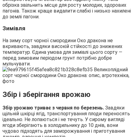
обрізка звільнить місце для росту молодих, здорових
пагонів. Також краще видалити слабкі і низько нахилені
до землі пагони.
Зимівля
На зиму сорт чорної смородини Око дракона не
вкривають, завдяки високій стійкості до знижених
температур. Єдина умова для зимівлі цього сорту —
перед зимовим періодом грунт потрібно добре
мульчувати.
Збір і зберігання врожаю
Збір урожаю триває з червня по березень.
Завдяки
щільній шкірці ягід, транспортування плоди переносять
ідеально. Не лопаються і не течуть. У сирому вигляді
ягоди зберігають в холодильнику до 10 днів, вони
чудово підходять для заморожування і приготування
джемів, варення і компотів.