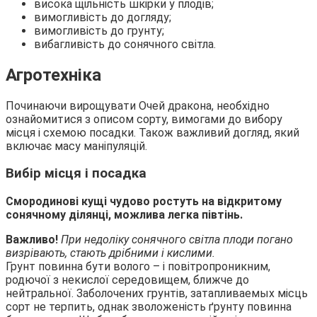
висока щільність шкірки у плодів;
вимогливість до догляду;
вимогливість до грунту;
вибагливість до сонячного світла.
Агротехніка
Починаючи вирощувати Очей дракона, необхідно
ознайомитися з описом сорту, вимогами до вибору
місця і схемою посадки. Також важливий догляд, який
включає масу маніпуляцій.
Вибір місця і посадка
Смородинові кущі чудово ростуть на відкритому
сонячному ділянці, можлива легка півтінь.
Важливо!
При недоліку сонячного світла плоди погано
визрівають, стають дрібними і кислими.
Грунт повинна бути волого – і повітропроникним,
родючої з некислої середовищем, ближче до
нейтральної. Заболочених грунтів, затапливаемых місць
сорт не терпить, однак зволоженість ґрунту повинна