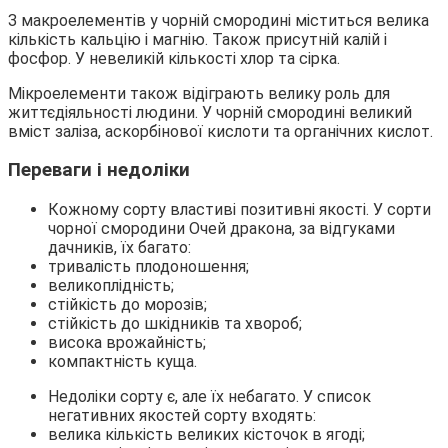
З макроелементів у чорній смородині міститься велика
кількість кальцію і магнію. Також присутній калій і
фосфор. У невеликій кількості хлор та сірка.
Мікроелементи також відіграють велику роль для
життєдіяльності людини. У чорній смородині великий
вміст заліза, аскорбінової кислоти та органічних кислот.
Переваги і недоліки
Кожному сорту властиві позитивні якості. У сорти
чорної смородини Очей дракона, за відгуками
дачників, їх багато:
тривалість плодоношення;
великоплідність;
стійкість до морозів;
стійкість до шкідників та хвороб;
висока врожайність;
компактність куща.
Недоліки сорту є, але їх небагато. У список
негативних якостей сорту входять:
велика кількість великих кісточок в ягоді;