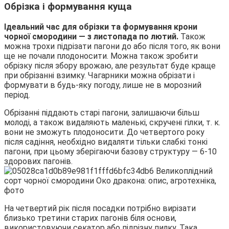
Обрізка і формування куща
Ідеальний час для обрізки та формування крони
чорної смородини — з листопада по лютий.
Також
можна трохи підрізати пагони до або після того, як вони
ще не почали плодоносити. Можна також зробити
обрізку після збору врожаю, але результат буде краще
при обрізанні взимку. Чагарники можна обрізати і
формувати в будь-яку погоду, лише не в морозний
період.
Обрізанні піддають старі пагони, залишаючи більш
молоді, а також видаляють маленькі, скручені гілки, т. к.
вони не зможуть плодоносити. До четвертого року
після садіння, необхідно видаляти тільки слабкі тонкі
пагони, при цьому зберігаючи базову структуру — 6-10
здорових пагонів.
На четвертий рік після посадки потрібно вирізати
близько третини старих пагонів біля основи,
використовуючи секатор або підрізну пилку. Така