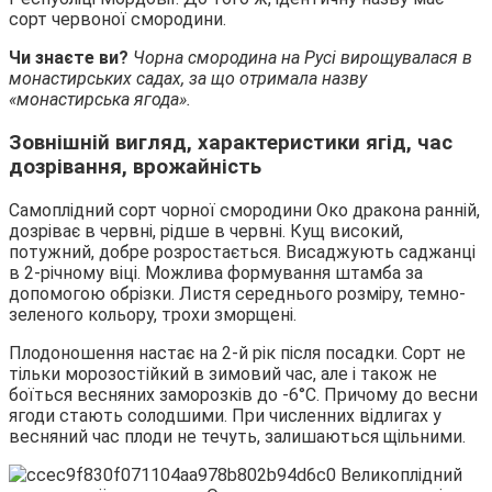
сорт червоної смородини.
Чи знаєте ви?
Чорна смородина на Русі вирощувалася в
монастирських садах, за що отримала назву
«монастирська ягода».
Зовнішній вигляд, характеристики ягід, час
дозрівання, врожайність
Самоплідний сорт чорної смородини Око дракона ранній,
дозріває в червні, рідше в червні. Кущ високий,
потужний, добре розростається. Висаджують саджанці
в 2-річному віці. Можлива формування штамба за
допомогою обрізки. Листя середнього розміру, темно-
зеленого кольору, трохи зморщені.
Плодоношення настає на 2-й рік після посадки. Сорт не
тільки морозостійкий в зимовий час, але і також не
боїться весняних заморозків до -6°С. Причому до весни
ягоди стають солодшими. При численних відлигах у
весняний час плоди не течуть, залишаються щільними.