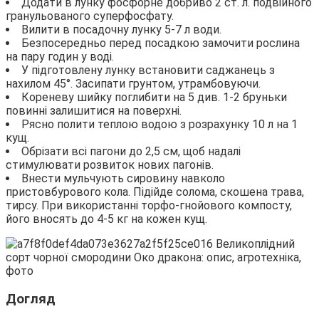
Додати в лунку фосфорне добриво 2 ст. л. подвійного
гранульованого суперфосфату.
Вилити в посадочну лунку 5-7 л води.
Безпосередньо перед посадкою замочити рослина
на пару годин у воді.
У підготовлену лунку встановити саджанець з
нахилом 45°. Засипати грунтом, утрамбовуючи.
Кореневу шийку поглибити на 5 див. 1-2 бруньки
повинні залишитися на поверхні.
Рясно полити теплою водою з розрахунку 10 л на 1
кущ.
Обрізати всі пагони до 2,5 см, щоб надалі
стимулювати розвиток нових пагонів.
Внести мульчують сировину навколо
пристовбурового кола. Підійде солома, скошена трава,
тирсу. При використанні торфо-гнойового компосту,
його вносять до 4-5 кг на кожен кущ.
Догляд