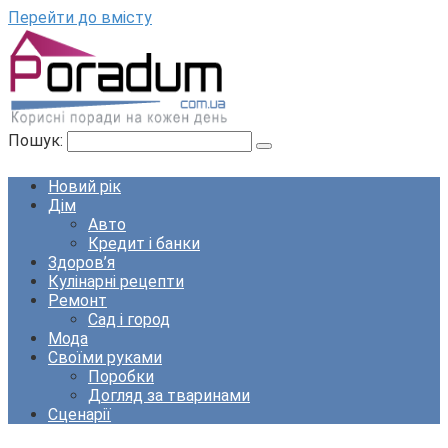
Перейти до вмісту
Пошук:
Новий рік
Дім
Авто
Кредит і банки
Здоров’я
Кулінарні рецепти
Ремонт
Сад і город
Мода
Своїми руками
Поробки
Догляд за тваринами
Сценарії