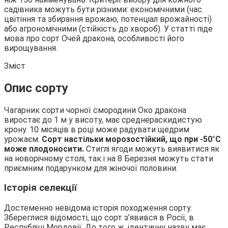
садівника можуть бути різними: економічними (час
цвітіння та збирання врожаю, потенціал врожайності)
або
агрономічними (стійкість до хвороб). У статті піде
мова про сорт Очей дракона, особливості його
вирощування.
Зміст
Опис сорту
Чагарник сорти чорної смородини Око дракона
виростає до 1 м у висоту, має среднераскидистую
крону. 10 місяців в році може радувати щедрим
урожаєм.
Сорт настільки морозостійкий, що при -50°С
може плодоносити.
Стиглі ягоди можуть виявитися як
на новорічному столі, так і на 8 Березня можуть стати
приємним подарунком для жіночої половини.
Історія селекції
Достеменно невідома історія походження сорту.
Збереглися відомості, що сорт з’явився в Росії, в
Республіці Мордовії. До того ж, ідентичну назву має