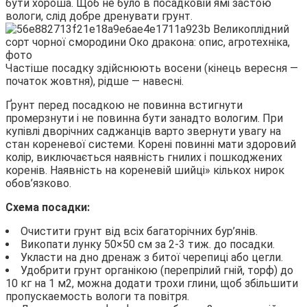
бути хороша. Щоб не було в посадковій ямі застою
вологи, слід добре дренувати грунт.
Частіше посадку здійснюють восени (кінець вересня —
початок жовтня), рідше — навесні.
Ґрунт перед посадкою не повинна встигнути
промерзнути і не повинна бути занадто вологим. При
купівлі дворічних саджанців варто звернути увагу на
стан кореневої системи. Корені повинні мати здоровий
колір, виключається наявність гнилих і пошкоджених
коренів. Наявність на кореневій шийці» кількох нирок
обов’язково.
Схема посадки:
Очистити грунт від всіх багаторічних бур’янів.
Викопати лунку 50×50 см за 2-3 тиж. до посадки.
Укласти на дно дренаж з битої черепиці або цегли.
Удобрити грунт органікою (перепрілий гній, торф) до
10 кг на 1 м2, можна додати трохи глини, щоб збільшити
пропускаемость вологи та повітря.