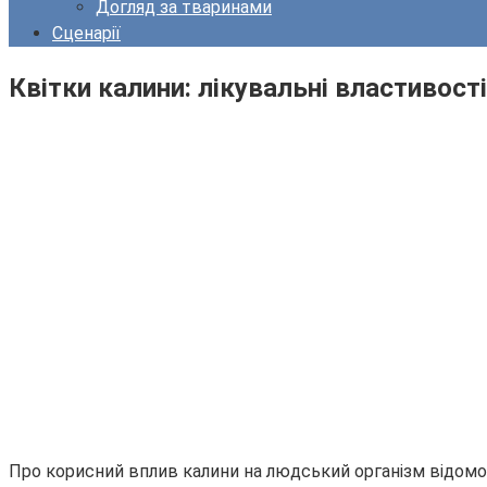
Догляд за тваринами
Сценарії
Квітки калини: лікувальні властивості
Про корисний вплив калини на людський організм відомо з 