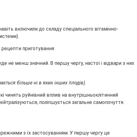
навіть включили до складу спеціального вітамінно-
истеми).
е не менш значний. В першу чергу, настої і відвари з них
ається більше ні в яких інших плодів).
кі чинять руйнівний вплив на внутрішньоклітинний
 нейтралізуються, поліпшується загальне самопочуття.
режними з їх застосуванням. У першу чергу це