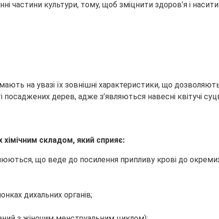
нні частини культури, тому, щоб зміцнити здоров’я і
насити
 мають на увазі їх зовнішні характеристики, що дозволяют
і посаджених дерев, адже з’являються навесні квітучі су
 хімічним складом, який сприяє:
ються, що веде до посилення припливу крові до окремих ор
онках дихальних органів;
заний з жіночим менструальним циклом);