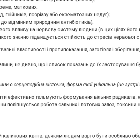
крема, маткових;
 гнійників, псоріазу або екзематозних недуг);
до відмінним природним антибіотиків);
ивого впливу на нервову систему людини (в цих цілях його 
кого значно підвищується стійкість до стресів нервової с
ни, не дивно, що і список показань до їх застосування буд
ни є серцеподібна кісточка, форма якої унікальна (не зустріч
енти ефективно гальмують формування вільних радикалів, я
ини поліпшується робота сальних і потових залоз, токсини
калинових квітів, деяким людям варто бути особливо обе