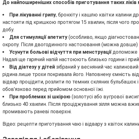
До найпоширеніших способів приготування таких ліків 
При лікуванні грипу
, бронхіту і кашлю квітки калини д
настояти під кришкою протягом 15 хвилин, після чого про
добу.
Для стимуляції апетиту
(особливо, якщо діагностован
окропу. Після двогодинного настоювання (можна довше) г
Усунути больові відчуття при менструації
допоможе ві
Надалі ще гарячий напій настоюють близько години і прий
Від діатезу у дітей
зібраний у весняний час калиновий
рідина лише трохи покривала його. Наповнену ємність ві
відвар процідити, розлити по темних скляних бульбашок і 
обов’язково перед прийомом основної їжі.
При проблемах зі шкірою
(золотусі або вугрової виси
близько 40 хвилин. Після проціджування зілля можна вжив
промивають раневі поверхні.
Відео: рецепти приготування чаю і відвару з квіток калин