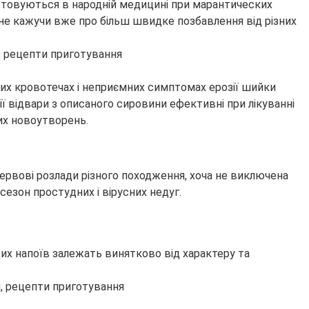
истовуються в народній медицині при марантических
, не кажучи вже про більш швидке позбавлення від різних
их кровотечах і неприємних симптомах ерозії шийки
ї відвари з описаного сировини ефективні при лікуванні
них новоутворень.
нервові розлади різного походження, хоча не виключена
езон простудних і вірусних недуг.
щих напоїв залежать винятково від характеру та