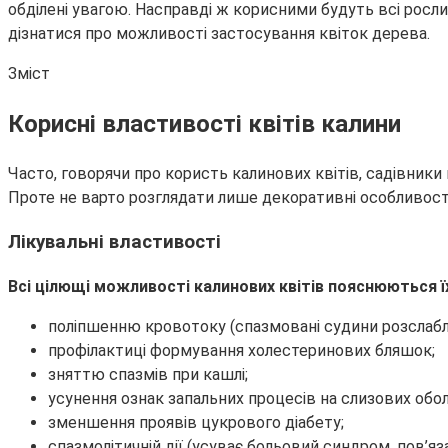
обділені увагою. Насправді ж корисними будуть всі росли
дізнатися про можливості застосування квіток дерева.
Зміст
Корисні властивості квітів калини
Часто, говорячи про користь калинових квітів, садівники
Проте не варто розглядати лише декоративні особливост
Лікувальні властивості
Всі цілющі можливості калинових квітів пояснюються їх
поліпшенню кровотоку (спазмовані судини розслаблю
профілактиці формування холестеринових бляшок;
зняттю спазмів при кашлі;
усунення ознак запальних процесів на слизових обол
зменшення проявів цукрового діабету;
спазмолітичній дії (усуває больовий синдром, пов’я