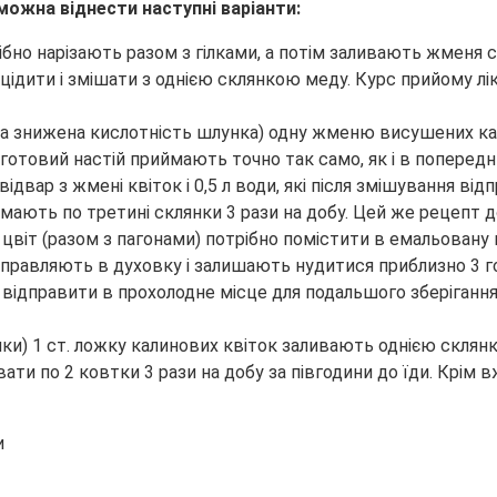
можна віднести наступні варіанти:
рібно нарізають разом з гілками, а потім заливають жменя 
цідити і змішати з однією склянкою меду. Курс прийому лік
а знижена кислотність шлунка) одну жменю висушених кали
отовий настій приймають точно так само, як і в попереднь
двар з жмені квіток і 0,5 л води, які після змішування від
мають по третині склянки 3 рази на добу. Цей же рецепт до
 цвіт (разом з пагонами) потрібно помістити в емальовану
дправляють в духовку і залишають нудитися приблизно 3 го
відправити в прохолодне місце для подальшого зберігання. 
пки) 1 ст. ложку калинових квіток заливають однією скля
ати по 2 ковтки 3 рази на добу за півгодини до їди. Крім
и