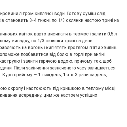
сировини літром киплячої води. Готову суміш слід
ів становить 3-4 тижні, по 1/3 склянки настою тричі на
нових квіток варто висипати в термос і залити 0,5 л
ому випадку, по 1/3 склянки тричі на день.
правляють на вогонь і кип’ятять протягом п’яти хвилин.
поможе позбавитися від болю в горлі при ангіні.
 каструлю і залити гарячою водою, причому так, щоб
дини. Після закінчення зазначеного часу залишається
Курс прийому — 1 тиждень, 1 ч. л. 3 рази на день,
нкою окропу і настоюють під кришкою в теплому місці
 вживання всередину, цим же настоєм успішно