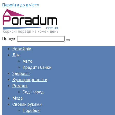
Перейти до вмісту
Пошук:
Новий рік
Дім
Авто
Кредит і банки
Здоров’я
Кулінарні рецепти
Ремонт
Сад і город
Мода
Своїми руками
Поробки