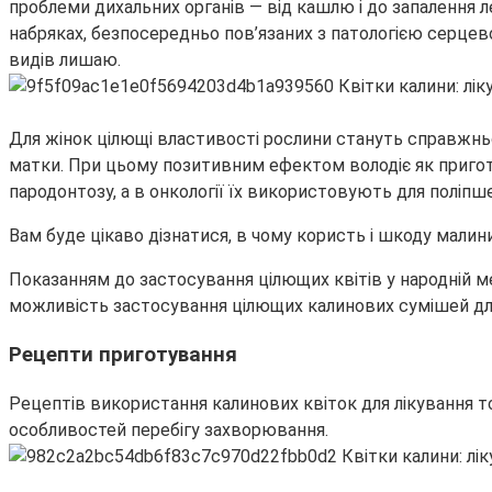
проблеми дихальних органів — від кашлю і до запалення 
набряках, безпосередньо пов’язаних з патологією серцево
видів лишаю.
Для жінок цілющі властивості рослини стануть справжнь
матки. При цьому позитивним ефектом володіє як приготов
пародонтозу, а в онкології їх використовують для поліпш
Вам буде цікаво дізнатися, в чому користь і шкоду малини,
Показанням до застосування цілющих квітів у народній м
можливість застосування цілющих калинових сумішей для 
Рецепти приготування
Рецептів використання калинових квіток для лікування т
особливостей перебігу захворювання.