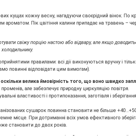
вих кущах кожну весну, нагадуючи своєрідний вінок. По кра
им ароматом. Пік цвітіння калини припадає на травень – ч
вати свіжу порцію настою або відвару, але якщо доводиться 
в холодильнику.
прийнятими правилами: всі дії виконуються вручну і тільки
амо повинні відповідати цим вимогам).
 оскільки велика ймовірність того, що воно швидко запл
х променів, але забезпечує природну циркуляцію повітря.
еханізованих сушарок повинна становити не більше +40…+50
, темне місце. При дотриманні всіх умов ефективного збері
оже становити до двох років.