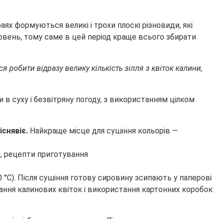
ях формуються великі і трохи плоскі різновиди, які
ервень, тому саме в цей період краще всього збирати
робити відразу велику кількість зілля з квіток калини,
 в суху і безвітряну погоду, з використанням цілком
існявіє.
Найкраще місце для сушіння кольорів —
 °C). Після сушіння готову сировину зсипають у паперові
гання калинових квіток і використання картонних коробок