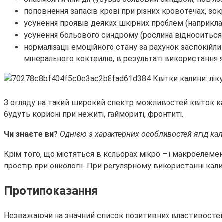
поповнення запасів крові при різних кровотечах, зо
усунення проявів деяких шкірних проблем (наприклад,
усунення больового синдрому (рослина відноситься 
нормалізації емоційного стану за рахунок заспокійл
мінерального коктейлю, в результаті використання я
З огляду на такий широкий спектр можливостей квіток кали
будуть корисні при нежиті, гаймориті, фронтиті.
Чи знаєте ви?
Однією з характерних особливостей ягід кали
Крім того, що містяться в кольорах мікро – і макроелем
простір при онкології. При регулярному використанні кал
Протипоказання
Незважаючи на значний список позитивних властивостей 