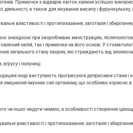
легенів. Примочки з відварів квіток калини успішно викор
ї діяльності, а також для лікування висипу і фурункульозу
ою знахідкою при хворобливих менструаціях, післяпологов
лений напій, так і примочки на його основі. У стоматологі
ення загального стану хворих, які страждають від злоякіс
 агрусу і полуниці.
едицині іноді виступають прогресуючі депресивні стани і 
зміцнення імунних сил організму, що особливо корисно в с
ого чи іншої недуги чимало, а особливості створення цілю