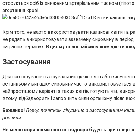
стосується осіб із зниженим артеріальним тиском (гіпотоні
згортання крові.
Крім того, не варто використовувати калинові квіти і в р
не радять використовувати зазначену сировину в період 
на ранніх термінах.
В цьому плані найсильніше діють плод
Застосування
Для застосування в лікувальних цілях свіжі або висушені к
останньому випадку сировину часто використовується в 
найпростішому варіанті з таких квітів готують чаї, вико
втому, підбадьорить і заповнить сили організму після ва
Важливо!
Перед початком лікування з застосуванням калин
рослини.
Не менш корисними настої і відвари будуть при гіперто