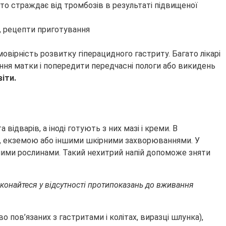
 хто страждає від тромбозів в результаті підвищеної
мовірність розвитку гіперацидного гастриту. Багато лікарі
ння матки і попередити передчасні пологи або викидень
іти.
ідварів, а іноді готують з них мазі і креми. В
чі, екземою або іншими шкірними захворюваннями. У
 іншими рослинами. Такий нехитрий напій допоможе зняти
еконайтеся у відсутності протипоказань до вживання
о пов’язаних з гастритами і колітах, виразці шлунка),