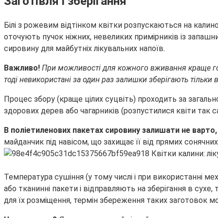
Заготівля і зберігання
Білі з рожевим відтінком квітки розпускаються на калино
оточують пучок ніжних, невеликих примірників із запашн
сировину для майбутніх лікувальних напоїв.
Важливо!
При можливості для кожного вживання краще готу
тоді невикористані за один раз залишки зберігають тільки 
Процес збору (краще цілих суцвіть) проходить за загально
здорових дерев або чагарників (розпустилися квіти так с
В поліетиленових пакетах сировину залишати не варто,
майданчик під навісом, що захищає її від прямих сонячни
Температура сушіння (у тому числі і при використанні м
або тканинні пакети і відправляють на зберігання в сухе
для їх розміщення, термін збереження таких заготовок м