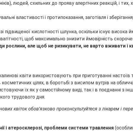
ків), людей, схильних до прояву алергічних реакцій, і тих,
азі підвищеної кислотності шлунка, оскільки існує висока й
вагітності, щоб максимально знизити ймовірність скороче
и рослини, але щоб не ризикувати, не варто вживати і кв
алинові квіти використовують при приготуванні настоїв та в
косметичних цілях, в боротьбі з висипом вугрів на облич
ристовуючи їх як у самостійному виді, так і в поєднанні з
жкого трудового дня.
ових квіток обов’язково проконсультуйтеся з лікарем і пер
нії і атеросклерозі, проблеми системи травлення
(особлив