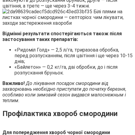
виконують до розпускання бруньок, друге — після
цвітіння, а третє — ще через 3-4 тижні.
Відмінні результати спостерігаються також після
застосування таких препаратів:
«Ридоміл Голд» — 2,5 л/га, триразова обробка,
перед розпусканням, після цвітіння і ще через 10-15
днів;
«Байлетон» — 0,2 кг/га, дві обробки, до і після
розпускання бруньок.
Важливо!
До лікування посадок смородини від
захворювань необхідно приступати до початку березня,
особливо коли зимовий сезон видався малоснежным і
теплим.
Профілактика хвороб смородини
Для попередження хвороб чорної смородини