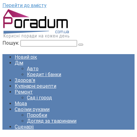
Перейти до вмісту
Пошук:
Новий рік
Дім
Авто
Кредит і банки
Здоров’я
Кулінарні рецепти
Ремонт
Сад і город
Мода
Своїми руками
Поробки
Догляд за тваринами
Сценарії