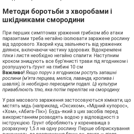
Методи боротьби з хворобами і
шкідниками смородини
При перших симптомах ураження грибком або атаки
паразитами треба негайно ізолювати заражене рослину
від здорового. Хворий кущ звільняють від уражених
ділянок, включаючи частину здорових. Відокремлені
гілки і листя необхідно негайно спалити. Наступним
кроком знищують все бур’янисті трави під ягодником і
розпушують ґрунт на глибині 10 см
Важливо!
Якщо поруч з ягодником ростуть запашні
рослини (м’ята перцева, меліса, лаванда, кропива і
шавлія), їх необхідно пересадити подалі. Ці культури
приваблюють тлю, яка потім перелітає на смородину.
У разі масового зараження застосовуються хімікати, що
містять мідь (наприклад, «Оксихом», «Мідний купорос»,
«Хом», «Абига-Пік»). Будь-який з цих засобів перед
використанням розводять водою у відповідності з
інструкцією. Грунт обробляють у кореневища з
розрахунку 1,5 л на одну рослину. Перше обприскування