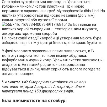
Септоріоз зустрічається повсюдно. Уражаються
головним чином листові пластини. Причиною
первинного зараження є гриб Mycosphaerella ribis Lind. На
листках утворюються відносно невеликі (до 3 мм)
плями, округлої або кутастої форми.
На початковій стадії хвороби ці утворення мають буре
забарвлення, потім у центрі біліють, а по краях буріють.
У фазі масового зараження плями зливаються, в їх
центрі утворюються точкові пікніди збудника,
пофарбовані в чорний колір. Уражені листки засихають і
опадають. Активний розвиток захворювання
відбувається в липні, чому сприяють волога погода та
загущені посадки.
Чи знаєте ви?
Смородина зустрічається на всіх
континентах, крім Австралії і Антарктиди. Вчені
нарахували понад 150 дикорослих видів.
Біла плямистість на стовбурі