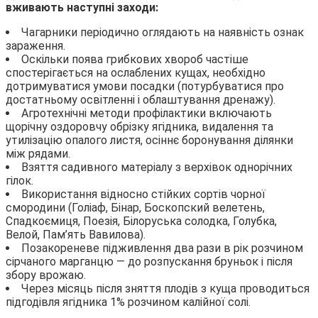
вживають наступні заходи:
Чагарники періодично оглядають на наявність ознак
зараження.
Оскільки поява грибкових хвороб частіше
спостерігається на ослаблених кущах, необхідно
дотримуватися умови посадки (потурбуватися про
достатньому освітленні і облаштування дренажу).
Агротехнічні методи профілактики включають
щорічну оздоровчу обрізку ягідника, видалення та
утилізацію опалого листя, осіннє боронування ділянки
між рядами.
Взяття садивного матеріалу з верхівок однорічних
гілок.
Використання відносно стійких сортів чорної
смородини (Голіаф, Бінар, Боскопский велетень,
Спадкоємиця, Поезія, Білоруська солодка, Голубка,
Велой, Пам’ять Вавилова).
Позакореневе підживлення два рази в рік розчином
сірчаного марганцю — до розпускання бруньок і після
збору врожаю.
Через місяць після зняття плодів з куща проводиться
підгодівля ягідника 1% розчином калійної солі.