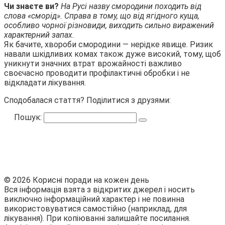
Чи знаєте ви?
На Русі назву смородини походить від
слова «сморід». Справа в тому, що від ягідного куща,
особливо чорної різновиди, виходить сильно виражений
характерний запах.
Як бачите, хвороби смородини — нерідке явище. Ризик
навали шкідливих комах також дуже високий, тому, щоб
уникнути значних втрат врожайності важливо
своєчасно проводити профілактичні обробки і не
відкладати лікування.
Сподобалася стаття? Поділитися з друзями:
Пошук:
© 2026 Корисні поради на кожен день
Вся інформація взята з відкритих джерел і носить
виключно інформаційний характер і не повинна
використовуватися самостійно (наприклад, для
лікування). При копіюванні залишайте посилання.