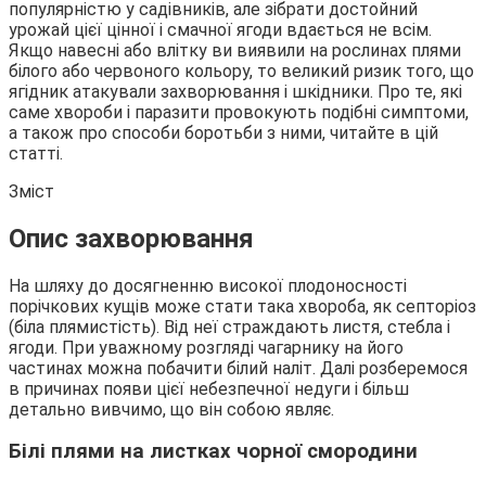
популярністю у садівників, але зібрати достойний
урожай цієї цінної і смачної ягоди вдається не всім.
Якщо навесні або влітку ви виявили на рослинах плями
білого або червоного кольору, то великий ризик того, що
ягідник
атакували захворювання і шкідники. Про те, які
саме хвороби і паразити провокують подібні симптоми,
а також про способи боротьби з ними, читайте в цій
статті.
Зміст
Опис захворювання
На шляху до досягненню високої плодоносності
порічкових кущів може стати така хвороба, як септоріоз
(біла плямистість). Від неї страждають листя, стебла і
ягоди. При уважному розгляді чагарнику на його
частинах можна побачити білий наліт. Далі розберемося
в причинах появи цієї небезпечної недуги і більш
детально вивчимо, що він собою являє.
Білі плями на листках чорної смородини