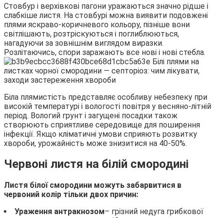
Стовбур і верхівкові пагони уражаються значно рідше і
слабкіше листя. На стовбурі можна виявити подовжені
плями яскраво-коричневого кольору, пізніше вони
світлішають, розтріскуються і поглиблюються,
нагадуючи за зовнішнім виглядом виразки.
Розлітаючись, спори заражають все нові і нові стебла.
Біла плямистість представляє особливу небезпеку при
високій температурі і вологості повітря у весняно-літній
період. Вологий грунт і загущені посадки також
створюють сприятливе середовище для поширення
інфекції. Якщо кліматичні умови сприяють розвитку
хвороби, урожайність може знизитися на 40-50%.
Червоні листя на білій смородині
Листя білої смородини можуть забарвитися в
червоний колір тільки двох причин:
Ураження антракнозом
– грізний недуга грибкової