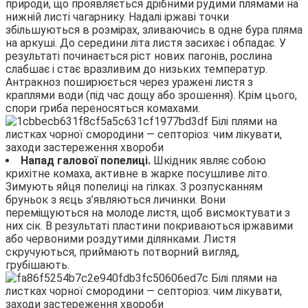
природи, що проявляється дрібними рудими плямами на
нижній листі чагарнику. Надалі іржаві точки
збільшуються в розмірах, зливаючись в одне бура пляма
на аркуші. До середини літа листя засихає і обпадає. У
результаті починається ріст нових пагонів, рослина
слабшає і стає вразливим до низьких температур.
Антракноз поширюється через уражені листя з
краплями води (під час дощу або зрошення). Крім цього,
спори гриба переносяться комахами.
Напад галової попелиці.
Шкідник являє собою
крихітне комаха, активне в жарке посушливе літо.
Зимують яйця попелиці на гілках. З розпусканням
бруньок з яєць з’являються личинки. Вони
переміщуються на молоде листя, щоб висмоктувати з
них сік. В результаті пластини покриваються іржавими
або червоними роздутими ділянками. Листя
скручуються, приймають потворний вигляд,
грубішають.