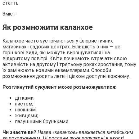
статті.
Зміст
Як розмножити каланхое
Каланхое часто зустрічаються у
флористичних
магазинах і садових центрах. Більшість з них — це
горшкові види, які можуть вирощуватися і на
відкритому повітрі. Квіти починають втрачати свою
активність на другому і третьому роках зростання, тому
їх замінюють новими екземплярами. Способи
розмноження досить легкі і цілком доступні кожному.
Розглянутий сукулент може розмножуватися:
дітками;
листом;
насінням;
живцями;
пазушними бруньками.
Чи знаєте ви?
Назва «каланхое» вважається китайським
за походженням. Ці рослини дуже популярні в якості