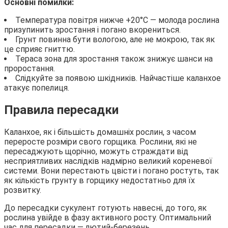
Основні помилки:
Температура повітря нижче +20°С — молода рослина
призупинить зростання і погано вкорениться.
Грунт повинна бути вологою, але не мокрою, так як
це сприяє гниттю.
Тераса зона для зростання також знижує шанси на
проростання.
Слідкуйте за появою шкідників. Найчастіше каланхое
атакує попелиця.
Правила пересадки
Каланхое, як і більшість домашніх рослин, з часом
переросте розміри свого горщика. Рослини, які не
пересаджують щорічно, можуть страждати від
несприятливих наслідків надмірно великий кореневої
системи. Вони перестають цвісти і погано ростуть, так
як кількість грунту в горщику недостатньо для їх
розвитку.
До пересадки сукулент готують навесні, до того, як
рослина увійде в фазу активного росту. Оптимальний
час для пересадки — лютий-березень.