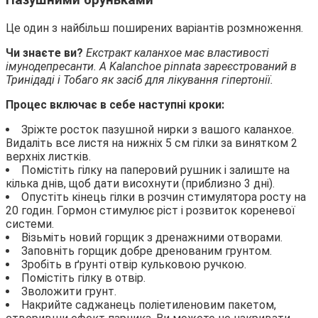
Пазушними бруньками
Це один з найбільш поширених варіантів розмноження.
Чи знаєте ви?
Екстракт каланхое має властивості
імунодепресанти. А Kalanchoe pinnata зареєстрований в
Тринідаді і Тобаго як засіб для лікування гіпертонії.
Процес включає в себе наступні кроки:
Зріжте росток пазушной нирки з вашого каланхое.
Видаліть все листя на нижніх 5 см гілки за винятком 2
верхніх листків.
Помістіть гілку на паперовий рушник і залиште на
кілька днів, щоб дати висохнути (приблизно 3 дні).
Опустіть кінець гілки в розчин стимулятора росту на
20 годин. Гормон стимулює ріст і розвиток кореневої
системи.
Візьміть новий горщик з дренажними отворами.
Заповніть горщик добре дренованим грунтом.
Зробіть в ґрунті отвір кульковою ручкою.
Помістіть гілку в отвір.
Зволожити грунт.
Накрийте саджанець поліетиленовим пакетом,