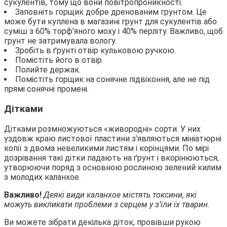
сукулентів, тому що вони повітропроникності.
Заповніть горщик добре дренованим грунтом. Це
може бути куплена в магазині грунт для сукулентів або
суміш з 60% торф’яного моху і 40% перліту. Важливо, щоб
грунт не затримувала вологу.
Зробіть в ґрунті отвір кульковою ручкою.
Помістіть його в отвір.
Полийте держак.
Помістіть горщик на сонячне підвіконня, але не під
прямі сонячні промені.
Дітками
Дітками розмножуються «живородні» сорти. У них
уздовж краю листової пластини з’являються мініатюрні
копії з двома невеликими листям і корінцями. По мірі
дозрівання такі дітки падають на ґрунт і вкорінюються,
утворюючи поряд з основною рослиною зелений килим
з молодих каланхое.
Важливо!
Деякі види каланхое містять токсини, які
можуть викликати проблеми з серцем у з’їли їх тварин.
Ви можете зібрати декілька діток, провівши рукою