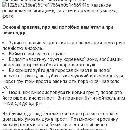
Основні правила, про які потрібно пам’ятати при
пересадці:
Зупиніть полив за два тижні до пересадки, щоб грунт
повністю висохла.
Вийміть квітка з горщика.
Видаліть частину ґрунту кореневої зони, зробивши
невеликі розрізи по боках кореневого кулі.
Використовуйте для пересадки частина нової
пористої грунту, не руйнуючи існуючий кореневої куля.
Нової грунтом просто засипають порожнечі навколо
кулі.
Перш ніж використовувати новий грунт, перевірте
його рівень кислотності. Він повинен бути нейтральним
— від 5,8 до 6,3 pH.
Як бачимо, догляд за каланхое і його розмноження в
домашніх умовах дуже прості. Розмножити рослину
можна різними способами, і всі вони приблизно