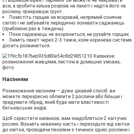
створивши ефект парника. Ви можете не накривати
все, а зробити кілька розрізів на пакеті і надіти його на
рослину, прикривши грунт.
Помістіть горщик на яскравий, непрямий сонячне
світло і не забувайте періодично поливати саджанець
(приблизно раз в тиждень).
Поки саджанець не вкорениться, не рухайте горщик.
Зніміть пакет через 2-3 тижні, коли коренева система
досить розвинеться.
Насінням
Розмноження насінням — дуже цікавий спосіб: ви
можете перехресно обпилити 2 рослини або більше і
придумати гібрид, який буде мати властивості
батьківських видів.
Щоб схрестити каланхое, вам знадобляться 2 квітучих
рослин. Візьміть невелику кисть і переходьте від квітки
до квітки, проводячи пензлем з тичинок однієї рослини і