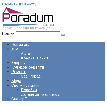
Перейти до вмісту
Пошук:
Новий рік
Дім
Авто
Кредит і банки
Здоров’я
Кулінарні рецепти
Ремонт
Сад і город
Мода
Своїми руками
Поробки
Догляд за тваринами
Сценарії