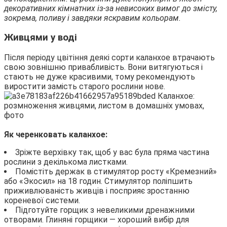
декоративних кімнатних із-за невисоких вимог до змісту,
зокрема, поливу і завдяки яскравим кольорам.
Живцями у воді
Після періоду цвітіння деякі сорти каланхое втрачають
свою зовнішню привабливість. Вони витягуються і
стають не дуже красивими, тому рекомендують
виростити замість старого рослини нове.
Як черенковать каланхое:
Зріжте верхівку так, щоб у вас була пряма частина
рослини з декількома листками.
Помістіть держак в стимулятор росту «Кремезний»
або «Экосил» на 18 годин. Стимулятор поліпшить
приживлюваність живців і посприяє зростанню
кореневої системи.
Підготуйте горщик з невеликими дренажними
отворами. Глиняні горщики — хороший вибір для