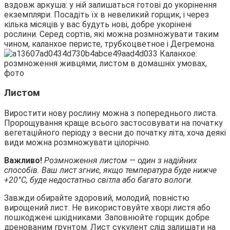
вздовж аркуша: у ній залишаться готові до укорінення
екземпляри. Посадіть їх в невеликий горщик, і через
кілька місяців у вас будуть нові, добре укорінені
рослини. Серед сортів, які можна розмножувати таким
чином, каланхое перисте, трубкоцветное і Дегремона.
Листом
Виростити нову рослину можна з попереднього листа.
Пророщування краще всього застосовувати на початку
вегетаційного періоду з весни до початку літа, хоча деякі
види можна розмножувати цілорічно.
Важливо!
Розмноження листом
—
один з надійних
способів. Ваш лист згниє, якщо температура буде нижче
+20°C, буде недостатньо світла або багато вологи.
Завжди обирайте здоровий, молодий, повністю
вирощений лист. Не використовуйте хворі листя або
пошкоджені шкідниками. Заповнюйте горщик добре
дренованим грунтом. Лист сукулент слід залишати на