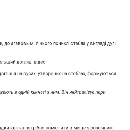
 до агавовым. У нього пониклі стебла у вигляді дуг і
 цвітіння на вусах, утворених на стеблах, формуються
ють в одній кімнаті з ним. Він нейтралізує пари
дки квітка потрібно помістити в місце з розсіяним