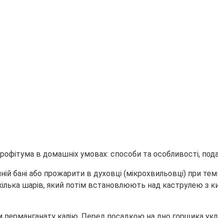
ній бані або прожарити в духовці (мікрохвильовці) при те
ілька шарів, який потім встановлюють над каструлею з к
 перманганату калію. Перед посадкою на дно горщика ук