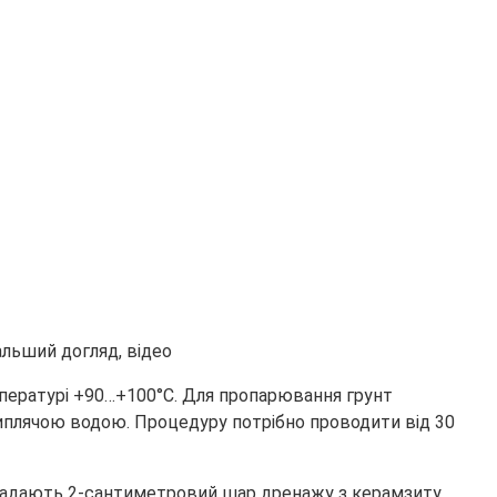
мпературі +90…+100°С. Для пропарювання грунт
иплячою водою. Процедуру потрібно проводити від 30
ладають 2-сантиметровий шар дренажу з керамзиту,