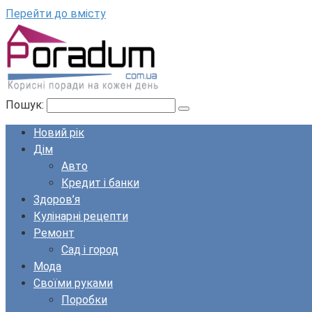
Перейти до вмісту
Пошук:
Новий рік
Дім
Авто
Кредит і банки
Здоров’я
Кулінарні рецепти
Ремонт
Сад і город
Мода
Своїми руками
Поробки