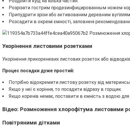
Розділити кущ на кілька частин.
Розрізати гострим продезинфицированным ножем кор
Припудрити зрізи або активованим деревним вугіллям
Розсадити в окремі ємності, заповнені рекомендован
Укорінення листовими розетками
Укорінення прикореневих листових розеток або відводків
Процес посадки дуже простий:
Потрібно відокремити листову розетку від материнськ
Якщо у неї є коріння, то посадити відразу в горщик.
Якщо коренів немає, поставити в ємність з водою для 
Відео: Розмноження хлорофітума листовими р
Повітряними дітками