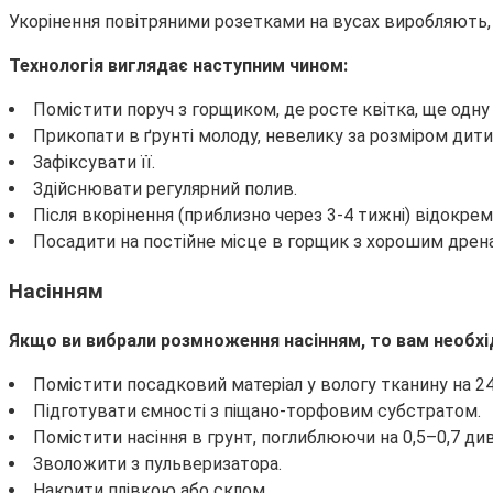
Укорінення повітряними розетками на вусах виробляють,
Технологія виглядає наступним чином:
Помістити поруч з горщиком, де росте квітка, ще одну
Прикопати в ґрунті молоду, невелику за розміром дити
Зафіксувати її.
Здійснювати регулярний полив.
Після вкорінення (приблизно через 3-4 тижні) відокре
Посадити на постійне місце в горщик з хорошим дрен
Насінням
Якщо ви вибрали розмноження насінням, то вам необхід
Помістити посадковий матеріал у вологу тканину на 24
Підготувати ємності з піщано-торфовим субстратом.
Помістити насіння в грунт, поглиблюючи на 0,5–0,7 див
Зволожити з пульверизатора.
Накрити плівкою або склом.