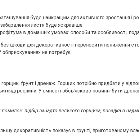
озташування буде найкращим для активного зростання і ро
ні забарвлення листя буде яскравіше.
же без шкоди для декоративності переносити пониження ст
 У обприскуваннях не потребує.
горщик, ґрунт і дренаж. Горщик потрібно придбати у відпо
вигляді рослини. У ємності обов’язково повинні бути дрен
х помилок: підбір занадто великого горщика, посадка в над
більшу декоративність показує в грунті, приготованому вла