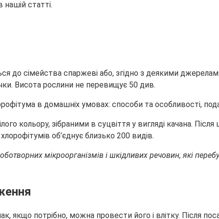
 нашій статті.
ся до сімейства спаржеві або, згідно з деякими джерелами,
 пучки. Висота рослини не перевищує 50 див.
лого кольору, зібраними в суцвіття у вигляді качана. Після
хлорофітумів об’єднує близько 200 видів.
отворних мікроорганізмів і шкідливих речовин, які перебува
ження
, якщо потрібно, можна провести його і влітку. Після поса