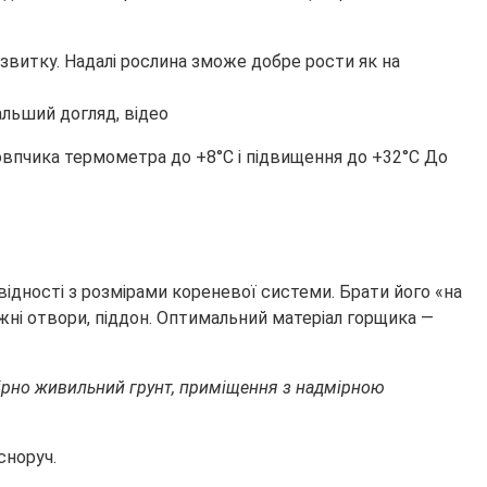
звитку. Надалі рослина зможе добре рости як на
овпчика термометра до +8°С і підвищення до +32°С До
відності з розмірами кореневої системи. Брати його «на
ажні отвори, піддон. Оптимальний матеріал горщика —
мірно живильний грунт, приміщення з надмірною
сноруч.