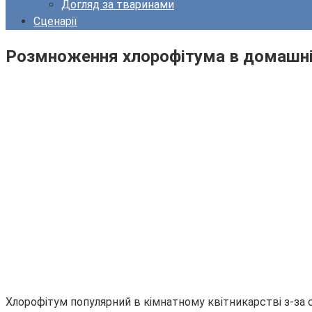
Догляд за тваринами
Сценарії
Розмноження хлорофітума в домашніх
Хлорофітум популярний в кімнатному квітникарстві з-за