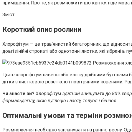
приміщення. Про те, як розмножити цю квітку, піде мова в
Зміст
Короткий опис рослини
Хлорофітум
— це трав’янистий багаторічник, що відносить
довгі лінійні строкаті або однотонні листки, які зібрані в
Цвіте хлорофітум навесні або влітку дрібними бутонами бі
дітки з листковою розеткою і повітряними коренями. Рід 
Чи знаєте ви?
Хлорофітум здатний знищувати до 80% хвороб
формальдегіду, окис вуглецю і азоту, толуол і бензол.
Оптимальні умови та терміни розмно
Розмноження необхідно запланувати на ранню весну. Однак